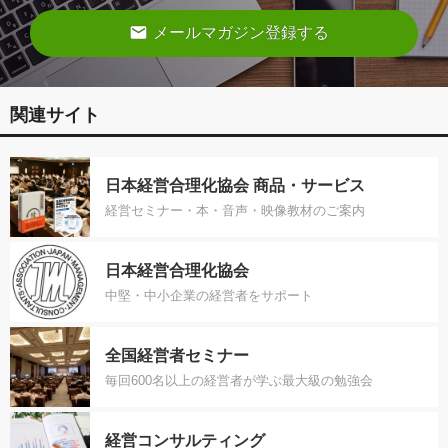
email
メールマガジン登録する
関連サイト
日本経営合理化協会 商品・サービス
経営セミナー・本・音声・映像教材のご案内
日本経営合理化協会
中堅・中小企業の経営者をサポート
全国経営者セミナー
毎回600名以上の経営者が学ぶ最大級の勉強会
経営コンサルティング