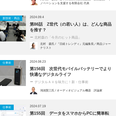
ノベーションを支援する有限会社 代表
2024.09.4
新技術・商品
第86話 Z世代（の若い人）は、どんな商品
を推す？
北村森の「今月のヒット商品」
北村 森氏 / 『日経トレンディ』元編集長／商品ジャー
ナリスト
2024.08.23
仕事術
第156回 次世代モバイルバッテリーでより
快適なデジタルライフ
デジタルＡＶを味方に！新・仕事術
鴻池賢三氏 / オーディオビジュアル機器 評論家
2024.07.19
仕事術
第155回 データをスマホからPCに簡単転