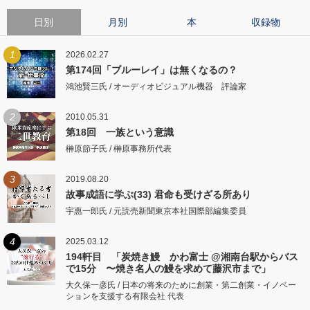
日別
月別
本
収録物
1
2026.02.27
第174回「ブルーレイ」は無くなるの？
鴻池賢三氏 / オーディオビジュアル機器 評論家
2
2010.05.31
第18回 一族という意識
榊原節子氏 / 榊原事務所代表
3
2019.08.20
故事成語に学ぶ(33) 君命も受けざる所あり
宇惠一郎氏 / 元読売新聞東京本社国際部編集委員
4
2025.03.12
194軒目 「炭焼き鰻 かわ富士 @湘南台駅からバス
で15分 〜焼き名人の鰻を求めて藤沢市まで」
大久保一彦氏 / 日本の将来のために創業・第二創業・イノベー
ションを支援する有限会社 代表