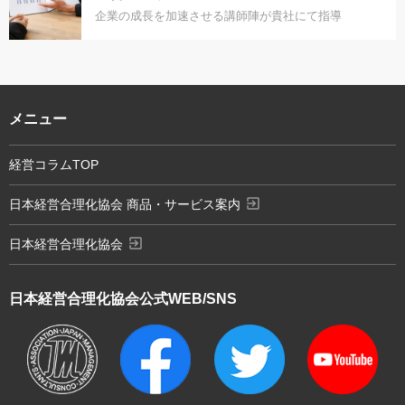
企業の成長を加速させる講師陣が貴社にて指導
メニュー
経営コラムTOP
exit_to_app
日本経営合理化協会 商品・サービス案内
exit_to_app
日本経営合理化協会
日本経営合理化協会
公式WEB/SNS