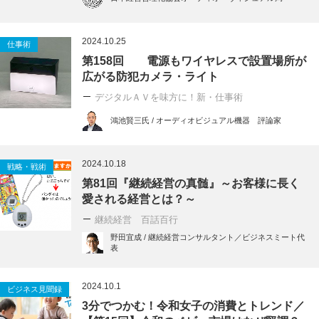
2024.10.25
仕事術
第158回 電源もワイヤレスで設置場所が
広がる防犯カメラ・ライト
デジタルＡＶを味方に！新・仕事術
鴻池賢三氏 / オーディオビジュアル機器 評論家
2024.10.18
戦略・戦術
第81回『継続経営の真髄』～お客様に長く
愛される経営とは？～
継続経営 百話百行
野田宜成 / 継続経営コンサルタント／ビジネスミート代
表
2024.10.1
ビジネス見聞録
3分でつかむ！令和女子の消費とトレンド／