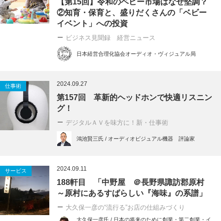
【第15回】令和のベビー市場はなぜ堅調？
②知育・保育と、盛りだくさんの「ベビー
イベント」への投資
ビジネス見聞録 経営ニュース
日本経営合理化協会オーディオ・ヴィジュアル局
2024.09.27
仕事術
第157回 革新的ヘッドホンで快適リスニン
グ！
デジタルＡＶを味方に！新・仕事術
鴻池賢三氏 / オーディオビジュアル機器 評論家
2024.09.11
サービス
188軒目 「中野屋 ＠長野県諏訪郡原村
～原村にあるすばらしい『海味』の系譜」
大久保一彦の“流行る”お店の仕組みづくり
大久保一彦氏 / 日本の将来のために創業・第二創業・イ