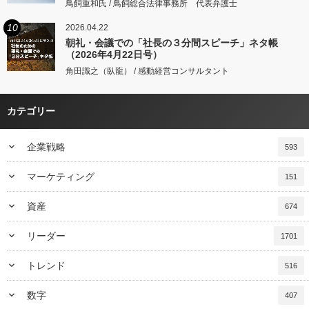
鳥飼重和氏 / 鳥飼総合法律事務所 代表弁護士
10
2026.04.22
朝礼・会議での「社長の３分間スピーチ」ネタ帳
（2026年4月22日号）
角田識之（臥龍） / 感動経営コンサルタント
カテゴリー
keyboard_arrow_down
企業戦略
593
keyboard_arrow_down
マーケティング
151
keyboard_arrow_down
資産
674
keyboard_arrow_down
リーダー
1701
keyboard_arrow_down
トレンド
516
keyboard_arrow_down
数字
407