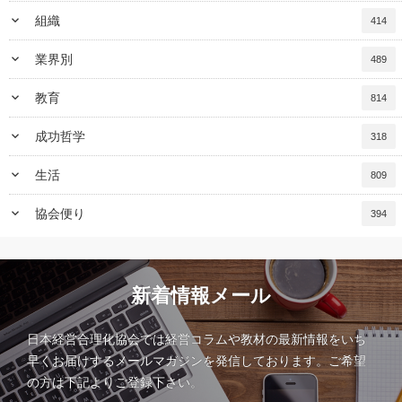
keyboard_arrow_down
組織
414
keyboard_arrow_down
業界別
489
keyboard_arrow_down
教育
814
keyboard_arrow_down
成功哲学
318
keyboard_arrow_down
生活
809
keyboard_arrow_down
協会便り
394
新着情報メール
日本経営合理化協会では経営コラムや教材の最新情報をいち
早くお届けするメールマガジンを発信しております。ご希望
の方は下記よりご登録下さい。