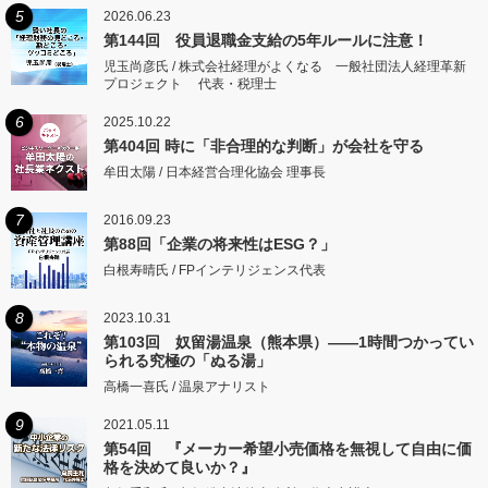
5
2026.06.23
第144回 役員退職金支給の5年ルールに注意！
児玉尚彦氏 / 株式会社経理がよくなる 一般社団法人経理革新
プロジェクト 代表・税理士
6
2025.10.22
第404回 時に「非合理的な判断」が会社を守る
牟田太陽 / 日本経営合理化協会 理事長
7
2016.09.23
第88回「企業の将来性はESG？」
白根寿晴氏 / FPインテリジェンス代表
8
2023.10.31
第103回 奴留湯温泉（熊本県）――1時間つかってい
られる究極の「ぬる湯」
高橋一喜氏 / 温泉アナリスト
9
2021.05.11
第54回 『メーカー希望小売価格を無視して自由に価
格を決めて良いか？』