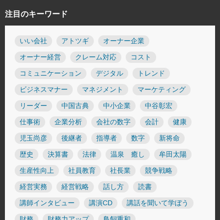
注目のキーワード
いい会社
アトツギ
オーナー企業
オーナー経営
クレーム対応
コスト
コミュニケーション
デジタル
トレンド
ビジネスマナー
マネジメント
マーケティング
リーダー
中国古典
中小企業
中谷彰宏
仕事術
企業分析
会社の数字
会計
健康
児玉尚彦
後継者
指導者
数字
新将命
歴史
決算書
法律
温泉 癒し
牟田太陽
生産性向上
社員教育
社長業
競争戦略
経営実務
経営戦略
話し方
読書
講師インタビュー
講演CD
講話を聞いて学ぼう
財務
財務力アップ
鳥飼重和