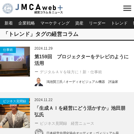
menu
新着
企業戦略
マーケティング
資産
リーダー
トレンド
「トレンド」タグの経営コラム
2024.11.29
仕事術
第159回 プロジェクターをテレビのように
活用
デジタルＡＶを味方に！新・仕事術
鴻池賢三氏 / オーディオビジュアル機器 評論家
2024.11.22
ビジネス見聞録
「生成ＡＩを経営にどう活かすか」池田朋
弘氏
ビジネス見聞録 経営ニュース
日本経営合理化協会オーディオ・ヴィジュアル局