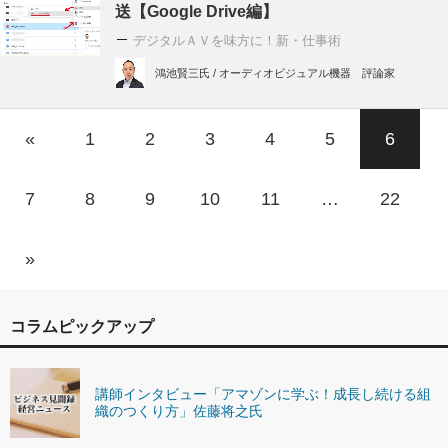
送【Google Drive編】
デジタルＡＶを味方に！新・仕事術
鴻池賢三氏 / オーディオビジュアル機器 評論家
«
1
2
3
4
5
6
7
8
9
10
11
…
22
»
コラムピックアップ
講師インタビュー「アマゾンに学ぶ！成長し続ける組
織のつくり方」佐藤将之氏