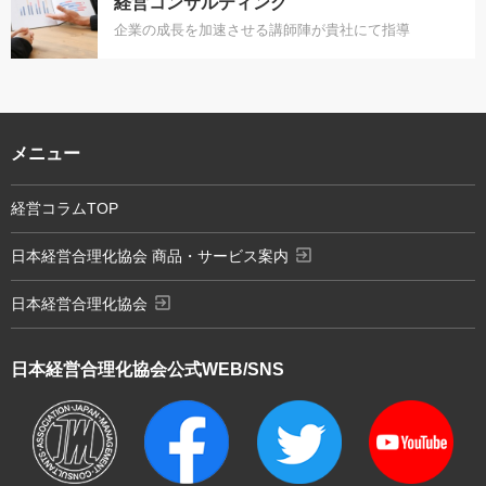
経営コンサルティング
企業の成長を加速させる講師陣が貴社にて指導
メニュー
経営コラムTOP
exit_to_app
日本経営合理化協会 商品・サービス案内
exit_to_app
日本経営合理化協会
日本経営合理化協会
公式WEB/SNS