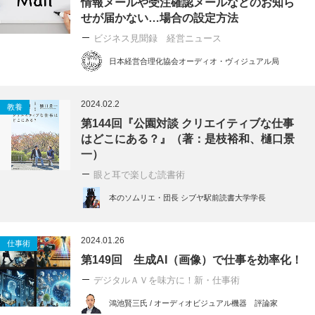
情報メールや受注確認メールなどのお知ら
せが届かない…場合の設定方法
ビジネス見聞録 経営ニュース
日本経営合理化協会オーディオ・ヴィジュアル局
2024.02.2
教養
第144回『公園対談 クリエイティブな仕事
はどこにある？』（著：是枝裕和、樋口景
一）
眼と耳で楽しむ読書術
本のソムリエ・団長 シブヤ駅前読書大学学長
2024.01.26
仕事術
第149回 生成AI（画像）で仕事を効率化！
デジタルＡＶを味方に！新・仕事術
鴻池賢三氏 / オーディオビジュアル機器 評論家