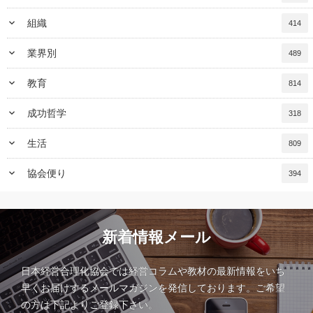
keyboard_arrow_down
組織
414
keyboard_arrow_down
業界別
489
keyboard_arrow_down
教育
814
keyboard_arrow_down
成功哲学
318
keyboard_arrow_down
生活
809
keyboard_arrow_down
協会便り
394
新着情報メール
日本経営合理化協会では経営コラムや教材の最新情報をいち
早くお届けするメールマガジンを発信しております。ご希望
の方は下記よりご登録下さい。