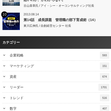
古山喜章氏 / アイ・シー・オーコンサルティング社長
10
2013.08.14
第14話 成長課題 管理職の部下育成術（14）
東川広伸氏 / 自創経営センター 社長
カテゴリー
keyboard_arrow_down
企業戦略
593
keyboard_arrow_down
マーケティング
151
keyboard_arrow_down
資産
674
keyboard_arrow_down
リーダー
1701
keyboard_arrow_down
トレンド
516
keyboard_arrow_down
数字
407