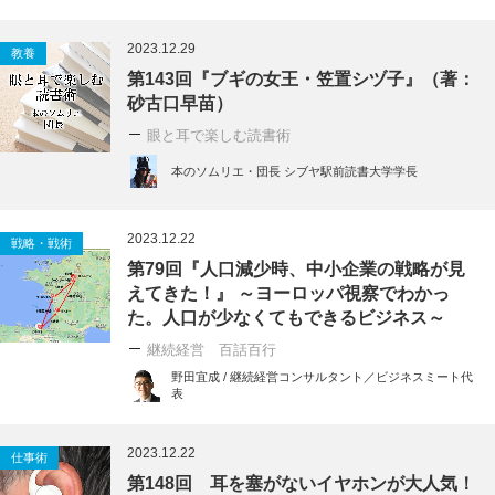
2023.12.29
教養
第143回『ブギの女王・笠置シヅ子』（著：
砂古口早苗）
眼と耳で楽しむ読書術
本のソムリエ・団長 シブヤ駅前読書大学学長
2023.12.22
戦略・戦術
第79回『人口減少時、中小企業の戦略が見
えてきた！』 ～ヨーロッパ視察でわかっ
た。人口が少なくてもできるビジネス～
継続経営 百話百行
野田宜成 / 継続経営コンサルタント／ビジネスミート代
表
2023.12.22
仕事術
第148回 耳を塞がないイヤホンが大人気！