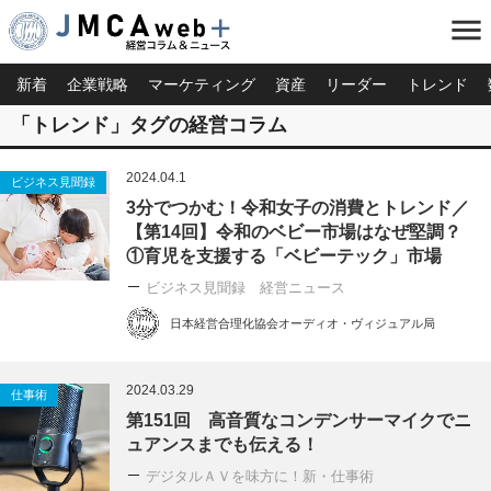
menu
新着
企業戦略
マーケティング
資産
リーダー
トレンド
「トレンド」タグの経営コラム
2024.04.1
ビジネス見聞録
3分でつかむ！令和女子の消費とトレンド／
【第14回】令和のベビー市場はなぜ堅調？
①育児を支援する「ベビーテック」市場
ビジネス見聞録 経営ニュース
日本経営合理化協会オーディオ・ヴィジュアル局
2024.03.29
仕事術
第151回 高音質なコンデンサーマイクでニ
ュアンスまでも伝える！
デジタルＡＶを味方に！新・仕事術