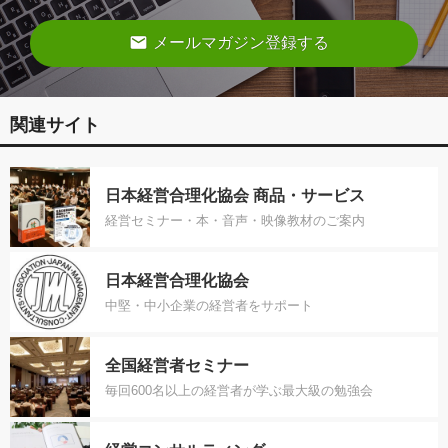
email
メールマガジン登録する
関連サイト
日本経営合理化協会 商品・サービス
経営セミナー・本・音声・映像教材のご案内
日本経営合理化協会
中堅・中小企業の経営者をサポート
全国経営者セミナー
毎回600名以上の経営者が学ぶ最大級の勉強会