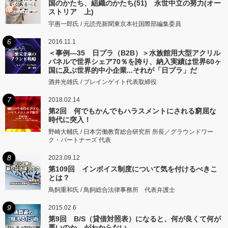
国のかたち、組織のかたち(51) 永世中立の努力(オー
ストリア 上)
宇惠一郎氏 / 元読売新聞東京本社国際部編集委員
6
2016.11.1
＜事例―35 日プラ（B2B）＞水族館用大型アクリル
パネルで世界シェア70％を誇り、納入実績は世界60ヶ
国に及ぶ世界的中小企業...それが「日プラ」だ
酒井光雄氏 / ブレインゲイト代表取締役
7
2018.02.14
第2回 何でもかんでもハラスメントにされる窮屈な
時代に突入！
野崎大輔氏 / 日本労働教育総合研究所 所長／グラウンドワー
ク・パートナーズ 代表
8
2023.09.12
第109回 インボイス制度について気を付けるべきこ
とは？
鳥飼重和氏 / 鳥飼総合法律事務所 代表弁護士
9
2015.02.6
第9回 B/S（貸借対照表）になると、何が良くて何が
悪いのか、がわからない。