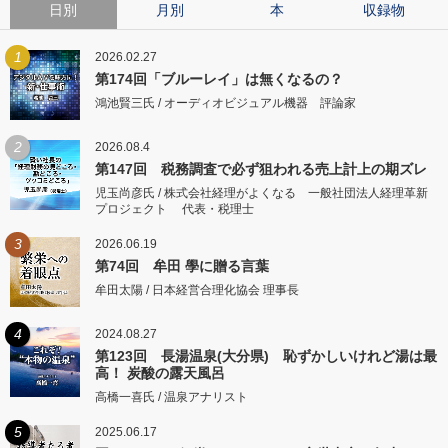
日別
月別
本
収録物
1
2026.02.27
第174回「ブルーレイ」は無くなるの？
鴻池賢三氏 / オーディオビジュアル機器 評論家
2
2026.08.4
第147回 税務調査で必ず狙われる売上計上の期ズレ
児玉尚彦氏 / 株式会社経理がよくなる 一般社団法人経理革新
プロジェクト 代表・税理士
3
2026.06.19
第74回 牟田 學に贈る言葉
牟田太陽 / 日本経営合理化協会 理事長
4
2024.08.27
第123回 長湯温泉(大分県) 恥ずかしいけれど湯は最
高！ 炭酸の露天風呂
高橋一喜氏 / 温泉アナリスト
5
2025.06.17