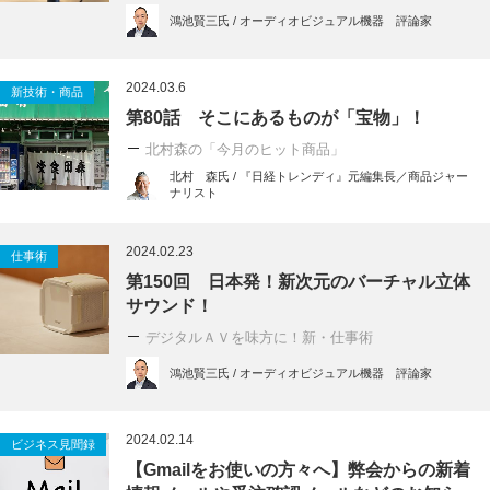
鴻池賢三氏 / オーディオビジュアル機器 評論家
2024.03.6
新技術・商品
第80話 そこにあるものが「宝物」！
北村森の「今月のヒット商品」
北村 森氏 / 『日経トレンディ』元編集長／商品ジャー
ナリスト
2024.02.23
仕事術
第150回 日本発！新次元のバーチャル立体
サウンド！
デジタルＡＶを味方に！新・仕事術
鴻池賢三氏 / オーディオビジュアル機器 評論家
2024.02.14
ビジネス見聞録
【Gmailをお使いの方々へ】弊会からの新着