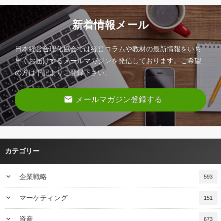
新着情報メール
日本経営合理化協会では経営コラムや教材の最新情報をいち
早くお届けするメールマガジンを発信しております。ご希望
の方は下記よりご登録下さい。
email
メールマガジン登録する
カテゴリー
keyboard_arrow_down
企業戦略
593
keyboard_arrow_down
マーケティング
151
keyboard_arrow_down
資産
673