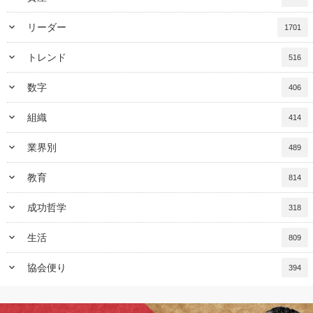
keyboard_arrow_down
リーダー
1701
keyboard_arrow_down
トレンド
516
keyboard_arrow_down
数字
406
keyboard_arrow_down
組織
414
keyboard_arrow_down
業界別
489
keyboard_arrow_down
教育
814
keyboard_arrow_down
成功哲学
318
keyboard_arrow_down
生活
809
keyboard_arrow_down
協会便り
394