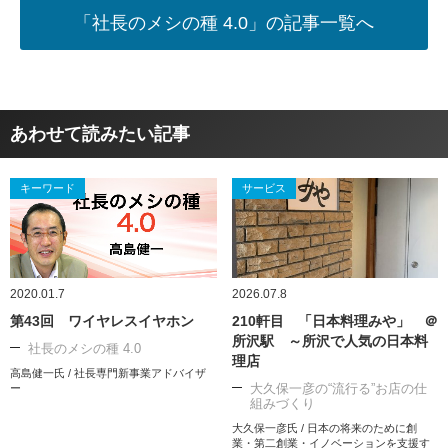
「社長のメシの種 4.0」の記事一覧へ
あわせて読みたい記事
キーワード
サービス
2020.01.7
2026.07.8
第43回 ワイヤレスイヤホン
210軒目 「日本料理みや」 ＠
所沢駅 ～所沢で人気の日本料
社長のメシの種 4.0
理店
高島健一氏 / 社長専門新事業アドバイザ
大久保一彦の“流行る”お店の仕
ー
組みづくり
大久保一彦氏 / 日本の将来のために創
業・第二創業・イノベーションを支援す