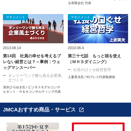
る有限会社 代表
マネジメント
マネジメント
2013.06.14
2010.06.4
第14回 社員の幸せを考えるブ
第三十七話 もっと頭を使え
レない経営とは？～事例：ウェ
（ＭＨＳダイニング）
ッグマンスーパー
社長の口ぐせ経営哲学
オンリーワンで勝ち残る企業風
上妻英夫氏 / KIプレス代表取締役
土づくり
清水ひろゆき氏 / ビジネスモデルコンサ
ルタント・Ｈ＆Ｈコンサルティング代表
JMCAおすすめ商品・サービス
open_in_new