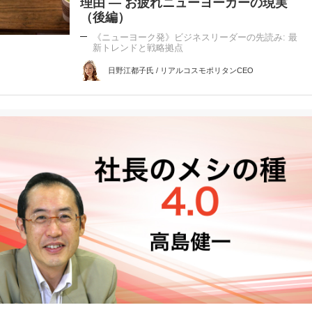
理由 ― お疲れニューヨーカーの現実
（後編）
《ニューヨーク発》ビジネスリーダーの先読み: 最
新トレンドと戦略拠点
日野江都子氏 / リアルコスモポリタンCEO