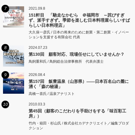
7
2021.09.8
151軒目 「馳走なかむら ＠福岡市 ～詫びすぎ
ず、派手すぎず。季節を楽しむ日本料理屋らしいすば
らしい日本料理店」
大久保一彦氏 / 日本の将来のために創業・第二創業・イノベー
ションを支援する有限会社 代表
8
2024.07.23
第130回 顧客対応、現場任せにしていませんか？
鳥飼重和氏 / 鳥飼総合法律事務所 代表弁護士
9
2026.08.4
第157回 飯豊温泉（山形県）――日本百名山の麓に
湧く「森の秘湯」
高橋一喜氏 / 温泉アナリスト
10
2010.03.3
第45回（顧客のこだわりを手助けをする「味百彩工
房」）
竹内・箱田・杉山氏 / 株式会社カデナクリエイト／編集プロダ
クション