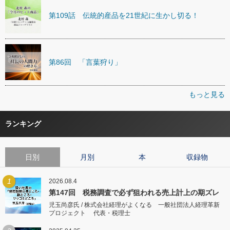
第109話 伝統的産品を21世紀に生かし切る！
第86回 「言葉狩り」
もっと見る
ランキング
日別
月別
本
収録物
1
2026.08.4
第147回 税務調査で必ず狙われる売上計上の期ズレ
児玉尚彦氏 / 株式会社経理がよくなる 一般社団法人経理革新
プロジェクト 代表・税理士