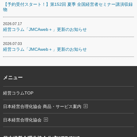
【予約受付スタート！】第152回 夏季 全国経営者セミナー講演収録
物
2026.07.17
経営コラム「JMCAweb＋」更新のお知らせ
2026.07.03
経営コラム「JMCAweb＋」更新のお知らせ
メニュー
経営コラムTOP
exit_to_app
日本経営合理化協会 商品・サービス案内
exit_to_app
日本経営合理化協会