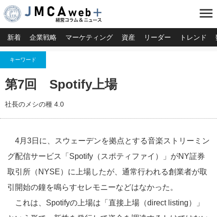
menu
新着
企業戦略
マーケティング
資産
リーダー
トレンド
キーワード
第7回 Spotify上場
社長のメシの種 4.0
4月3日に、スウェーデンを拠点とする音楽ストリーミン
グ配信サービス「Spotify（スポティファイ）」がNY証券
取引所（NYSE）に上場したが、通常行われる創業者が取
引開始の鐘を鳴らすセレモニーなどはなかった。
これは、Spotifyの上場は「直接上場（direct listing）」