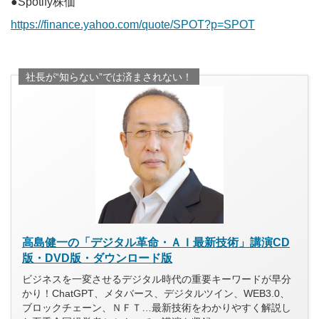
●Spotify株価
https://finance.yahoo.com/quote/SPOT?p=SPOT
社長が“知らない”では済まされない！
高島健一の「デジタル革命・ＡＩ最新技術」講演CD
版・DVD版・ダウンロード版
ビジネスを一変させるデジタル時代の重要キーワードが早分
かり！ChatGPT、メタバース、デジタルツイン、WEB3.0、
ブロックチェーン、ＮＦＴ…最新技術をわかりやすく解説し