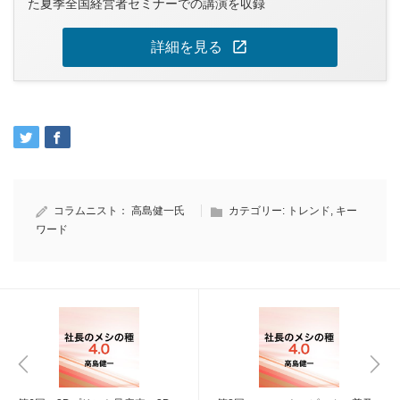
た夏季全国経営者セミナーでの講演を収録
open_in_new
詳細を見る
コラムニスト：
高島健一氏
カテゴリー:
トレンド
,
キー
ワード