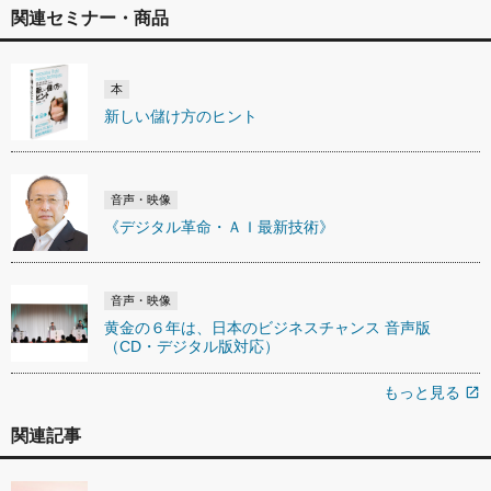
関連セミナー・商品
本
新しい儲け方のヒント
音声・映像
《デジタル革命・ＡＩ最新技術》
音声・映像
黄金の６年は、日本のビジネスチャンス 音声版
（CD・デジタル版対応）
もっと見る
open_in_new
関連記事