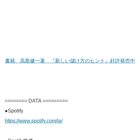
書籍 高島健一著 『新しい儲け方のヒント』好評発売中
======== DATA =========
●Spotify
https://www.spotify.com/jp/