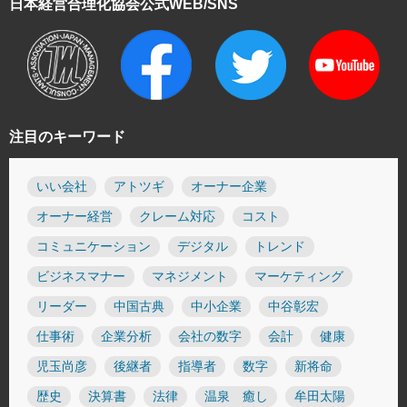
日本経営合理化協会
公式WEB/SNS
注目のキーワード
いい会社
アトツギ
オーナー企業
オーナー経営
クレーム対応
コスト
コミュニケーション
デジタル
トレンド
ビジネスマナー
マネジメント
マーケティング
リーダー
中国古典
中小企業
中谷彰宏
仕事術
企業分析
会社の数字
会計
健康
児玉尚彦
後継者
指導者
数字
新将命
歴史
決算書
法律
温泉 癒し
牟田太陽