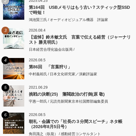
2
2025.04.25
第164回 USBメモリはもう古い？スティック型SSD
で時短！
鴻池賢三氏 / オーディオビジュアル機器 評論家
3
2026.08.4
【追悼】鈴木敏文氏 言葉で伝える経営（ジャーナリ
スト 勝見明氏）
日本経営合理化協会出版局 /
4
2026.08.5
第86回 「言葉狩り」
中村義裕氏 / 日本文化研究家／演劇評論家
5
2021.06.29
挑戦の決断(25) 藩閥政治の打倒(原 敬)
宇惠一郎氏 / 元読売新聞東京本社国際部編集委員
6
2026.08.5
朝礼・会議での「社長の３分間スピーチ」ネタ帳
（2026年8月5日号）
角田識之（臥龍） / 感動経営コンサルタント