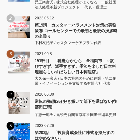
児玉尚彦氏 / 株式会社経理がよくなる 一般社団
法人経理革新プロジェクト 代表・税理士
2
2023.05.12
第19講 カスタマーハラスメント対策の実務
策⑥ コールセンターでの最初と最後の挨拶時
の名乗り
中村友妃子 / カスタマーケアプラン代表
3
2021.09.8
151軒目 「馳走なかむら ＠福岡市 ～詫
びすぎず、派手すぎず。季節を楽しむ日本料
理屋らしいすばらしい日本料理店」
大久保一彦氏 / 日本の将来のために創業・第二創
業・イノベーションを支援する有限会社 代表
4
2020.06.30
逆転の発想(26) 好き嫌いで部下を選ばない(後
藤田正晴)
宇惠一郎氏 / 元読売新聞東京本社国際部編集委員
5
2023.07.26
第203話 「投資育成会社に株式を持たすの
はやめなさい」