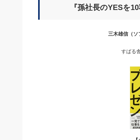
『孫社長のYESを1
三木雄信（ソ
すばる舎刊