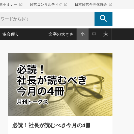
launch
launch
launch
者セミナー
経営コンサルティグ
日本経営合理化協会
search
大
中
協会便り
文字の大きさ
小
5)
況は会社守成の好機(38)
ころ心平の ──社長のための「か・ら・だマネジメント」
「愛読者通信」著者インタビュー(44)
34)
思われる 気配りの達人(127)
人間力の磨き方」(86)
ビジネス見聞録 経営ニュース(100)
タルＡＶを味方に！新・仕事術(180)
0)
り(210)
(92)
え 東洋思想に学ぶ経営学(132)
作間信司の経営無形庵(けいえいむぎょうあん)(166)
ー脳の鍛え方(32)
もっとみる
026.08.5
)
識(57)
指導者たち」(32)
経営セミナー情報局(1)
86回 「言葉狩り」
ンを楽しむ基礎レッスン(12)
ーイング経営入
教育の決め手(203)
略”(30)
繁栄への着眼点 牟田太陽(76)
！社長が読むべき今月の4冊(88)
て」(38)
講話を聞いて学ぼう 実学・耳学・磨く「ミミガク」のすすめ
で楽しむ読書術(162)
(7)
ランク上の手紙・メール術(100)
「氣」(30)
必読！社長が読むべき今月の4冊
ミどこ
00)
スポーツ・ビジネスに学ぶ心理学(98)