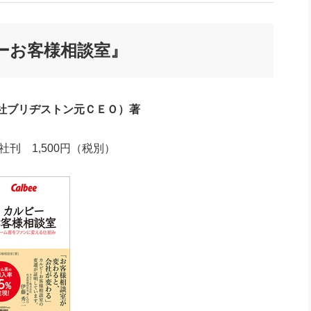
社長のための“全員営業”(30
腕をつくる 人と組織を動かす(200)
銀行交渉はこうしなさい！(12)
高橋一
行動科学マネジメント(5)
の社長のビジョン実現道場(10)
ーお客様相談室』
社ブリヂストン元ＣＥＯ）著
刊 1,500円（税別）