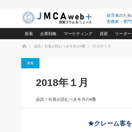
経営者
のため
実務家・専門
新着
企業戦略
マーケティング
資産
リーダー
ホーム
必読！社長が読むべき今月の4冊
2018年１月
中小企業の「１位づくり」戦略(96)
ネット戦略成功の秘訣 圧倒的に儲か
あなたの会社と資
オンリ
教養
利益を最大化する「業務改善」横田尚哉氏(5)
ビジネスを一瞬で制する！一流グロ
どうなる金融業界
ビジネ
る“社長の戦略印象リスクマネジメント
(446)
強い会社を築く ビジネス・クリニック(240)
中国経済の最新動
2018年１月
ロングセラーの玉手箱(9)
ピョー
2026.08.7
2026.08.7
日本レーザー「人を大切にしながら利益を上げ
事業承継の前に
相談15：銀行がやたらと固定金
第153回「内需企業があっと
(3)
大復活＆快進撃！ユニバーサルスタ
きたいコト(12)
指導者た
利を勧めてきます！やはり固定
う間にグローバル成長企業に
は(5)
がよいのでしょうか！
FOOD & LIFE COMPANIES
必読！社長が読むべき今月の4冊
武器としてのM&A入門(3)
会社と社長のため
朝礼・
最高の自分を表現する 成功イメージ戦
社長のための“儲かる通販”戦略視点(151)
深読み企業分析(1
楠木建の
酒井光雄 成功事例に学ぶ繁栄企業の
継続経営 百話百行(85)
次もあ
★クレーム客
野田久美子 香港ビジネス成功法(10)
社長の口