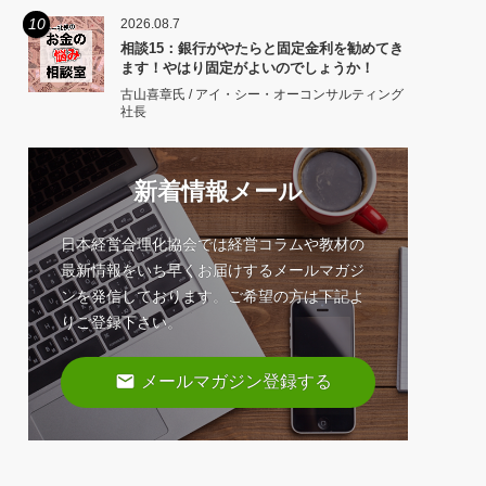
10
2026.08.7
相談15：銀行がやたらと固定金利を勧めてき
ます！やはり固定がよいのでしょうか！
古山喜章氏 / アイ・シー・オーコンサルティング
社長
新着情報メール
日本経営合理化協会では経営コラムや教材の
最新情報をいち早くお届けするメールマガジ
ンを発信しております。ご希望の方は下記よ
りご登録下さい。
email
メールマガジン登録する