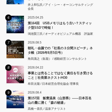
井上和弘氏 / アイ・シー・オーコンサルティング
会長
6
2025.04.25
第164回 USBメモリはもう古い？スティッ
ク型SSDで時短！
鴻池賢三氏 / オーディオビジュアル機器 評論家
7
2026.08.5
朝礼・会議での「社長の３分間スピーチ」ネ
タ帳（2026年8月5日号）
角田識之（臥龍） / 感動経営コンサルタント
8
2026.04.22
事業とは売ることではなく責任を引き受ける
こと｜社長業ネクスト#430
牟田太陽 / 日本経営合理化協会 理事長
9
2026.08.4
第157回 飯豊温泉（山形県）――日本百名
山の麓に湧く「森の秘湯」
高橋一喜氏 / 温泉アナリスト