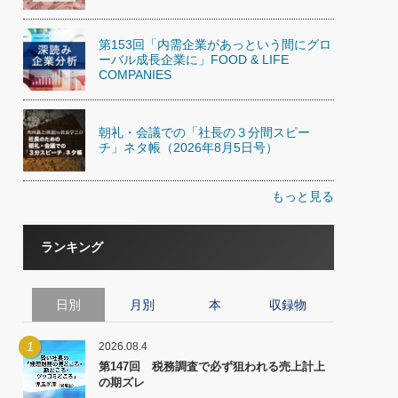
第153回「内需企業があっという間にグロ
ーバル成長企業に」FOOD & LIFE
COMPANIES
朝礼・会議での「社長の３分間スピー
チ」ネタ帳（2026年8月5日号）
もっと見る
ランキング
日別
月別
本
収録物
1
2026.08.4
第147回 税務調査で必ず狙われる売上計上
の期ズレ