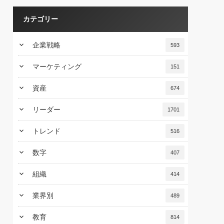
カテゴリー
keyboard_arrow_down
企業戦略
593
keyboard_arrow_down
マーケティング
151
keyboard_arrow_down
資産
674
keyboard_arrow_down
リーダー
1701
keyboard_arrow_down
トレンド
516
keyboard_arrow_down
数字
407
keyboard_arrow_down
組織
414
keyboard_arrow_down
業界別
489
keyboard_arrow_down
教育
814