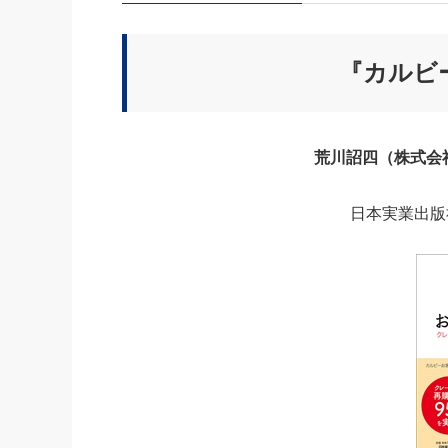
社長の右
酒井英之
『カルビ
荒川詔四（株式会
日本実業出版社