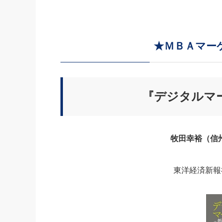
★ＭＢＡマー
『デジタルマー
牧田幸裕（信
東洋経済新報社