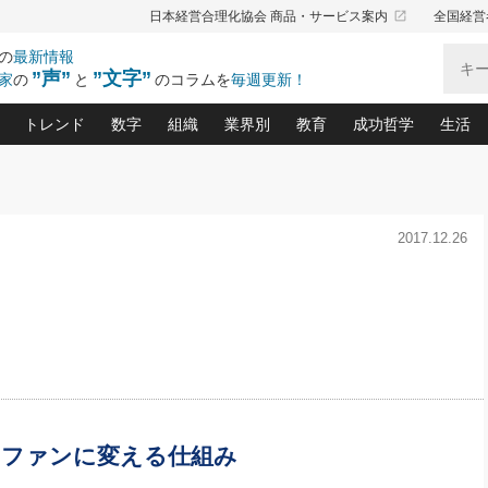
launch
日本経営合理化協会 商品・サービス案内
全国経営
の
最新情報
”声”
”文字”
家
の
と
のコラムを
毎週更新！
トレンド
数字
組織
業界別
教育
成功哲学
生活
る仕組みづくり講座(12)
産を守る一手(171)
ーワンで勝ち残る企業風土づくり(54)
《ニューヨーク発》ビジネスリーダーの先読み: 最新トレンド
オーナー社長の「お金の悩み相談室」(15)
「賃金の誤解」(135)
なぜ、トヨタ式で会社が伸びるのか？(
“出来る”管理職の条件(62)
中国哲学に学ぶ 不
おの
と戦略拠点(9)
(50)
2017.12.26
ーバル経営者は知ってい
(39)
スリーダー×次の一手「牟田太陽の社長業ネクスト」
おカネが残る決算書にするために、やっておきたいこと(
中小企業の新たな法律リスク(178)
売れる住宅を創る 100の視点(100)
あなただからお願いしたいと
令和時代の「社長の
”(9)
「社長の繁盛トレンド通信」(90)
デジ
向(204)
会社を守り抜くための緊急対策(100)
職場の生産性を下げるハラスメントの予防策(1
大久保一彦の“流行る”お店の仕組みづく
クレーム対応 実践マニュアル
先人の名句名言の教
トル・F・グジバチの『経営戦略の新常識』(12)
北村森の「今月のヒット商品」(109)
リーダ
2026.08.5
2
る経営」の極意
、決めておきたい、知っておきたい、やってお
強い決算書の会社はココが違う！(36)
賃金決定の定石(68)
柿内幸夫─社長のための現場改善(174
クレーム対応の新知識と新常
渡部昇一の「日本の
い
第109話 伝統的産品を21世紀
第
ジオジャパンの成功要因と
る者かくあるべし(635)
次の売れ筋をつかむ術(102)
ワイ
」
に生かし切る！
損益分岐点を下げる、Ｐ／Ｌ不況時代の新戦略(12)
顧客・社員・社会から支持される「ウェルビ
デキル社員に育てる！ 社員
経営に活かす“十八史
の資産管理講座(95)
会議での「社長の３分間スピーチ」ネタ帳(159)
社長のメシの種 4.0(206)
門」(23)
必読
2026.08.5
新・会計経営と実学(37)
東川鷹年の「中小企業の人育
略(77)
53)
「経営知になる考え方」(57)
眼と耳
朝礼・会議での「社長の３分間
決算書の“見える化”術(12)
業績アップにつながる！ワン
スピーチ」ネタ帳（2026年8月5
ブランド戦略(39)
日号）
なたにお願いしたいと思われる「一流の仕事術」(28)
社長の
をファンに変える仕組み
賢い社長の「経理財務の見どころ・勘どころ・ツッコ
欧米資産家に学ぶ二世教育(1
ぐせ経営哲学(100)
ろ」(149)
米国