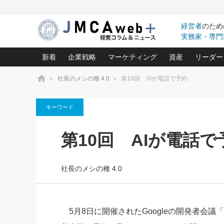
経営者
のため
実務家・専門
新着
企業戦略
マーケティング
資産
リーダー
ホーム
社長のメシの種 4.0
第10回 AIが電話で予約
中小企業の「１位づくり」戦略(96)
ネット戦略成功の秘訣 圧倒的に儲か
あなたの会社と資
オンリ
キーワード
利益を最大化する「業務改善」横田尚哉氏(5)
ビジネスを一瞬で制する！一流グロ
どうなる金融業界
ビジネ
る“社長の戦略印象リスクマネジメント
(446)
強い会社を築く ビジネス・クリニック(240)
中国経済の最新動
第10回 AIが電話で
ロングセラーの玉手箱(9)
ピョー
2026.08.7
2026.08.7
日本レーザー「人を大切にしながら利益を上げ
事業承継の前に
相談15：銀行がやたらと固定金
第153回「内需企業があっと
(3)
大復活＆快進撃！ユニバーサルスタ
きたいコト(12)
指導者た
利を勧めてきます！やはり固定
う間にグローバル成長企業に
は(5)
がよいのでしょうか！
FOOD & LIFE COMPANIES
社長のメシの種 4.0
武器としてのM&A入門(3)
会社と社長のため
朝礼・
最高の自分を表現する 成功イメージ戦
社長のための“儲かる通販”戦略視点(151)
深読み企業分析(1
楠木建の
酒井光雄 成功事例に学ぶ繁栄企業の
継続経営 百話百行(85)
次もあ
5月8日に開催されたGoogleの開発者会議「G
野田久美子 香港ビジネス成功法(10)
社長の口