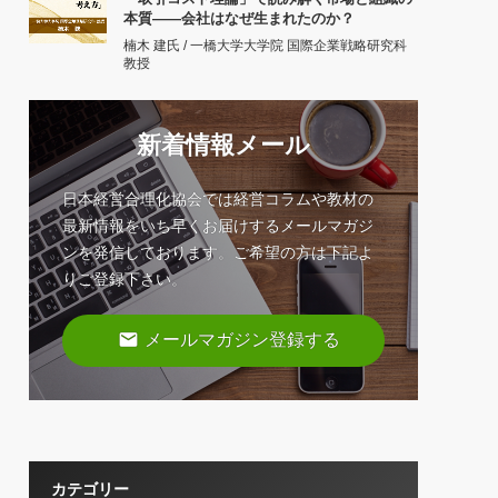
本質――会社はなぜ生まれたのか？
楠木 建氏 / 一橋大学大学院 国際企業戦略研究科
教授
新着情報メール
日本経営合理化協会では経営コラムや教材の
最新情報をいち早くお届けするメールマガジ
ンを発信しております。ご希望の方は下記よ
りご登録下さい。
email
メールマガジン登録する
カテゴリー