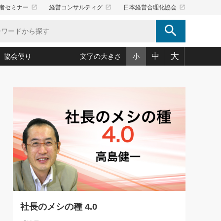
launch
launch
launch
者セミナー
経営コンサルティグ
日本経営合理化協会
search
大
中
協会便り
文字の大きさ
小
5)
況は会社守成の好機(38)
ころ心平の ──社長のための「か・ら・だマネジメント」
「愛読者通信」著者インタビュー(44)
34)
思われる 気配りの達人(127)
人間力の磨き方」(86)
ビジネス見聞録 経営ニュース(100)
タルＡＶを味方に！新・仕事術(180)
0)
り(210)
(92)
え 東洋思想に学ぶ経営学(132)
作間信司の経営無形庵(けいえいむぎょうあん)(166)
ー脳の鍛え方(32)
もっとみる
026.08.5
)
識(57)
指導者たち」(32)
経営セミナー情報局(1)
86回 「言葉狩り」
ンを楽しむ基礎レッスン(12)
ーイング経営入
教育の決め手(203)
略”(30)
繁栄への着眼点 牟田太陽(76)
！社長が読むべき今月の4冊(88)
て」(38)
講話を聞いて学ぼう 実学・耳学・磨く「ミミガク」のすすめ
で楽しむ読書術(162)
(7)
ランク上の手紙・メール術(100)
「氣」(30)
社長のメシの種 4.0
ミどこ
00)
スポーツ・ビジネスに学ぶ心理学(98)