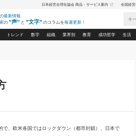
launch
日本経営合理化協会 商品・サービス案内
全国経営
の
最新情報
”声”
”文字”
家
の
と
のコラムを
毎週更新！
トレンド
数字
組織
業界別
教育
成功哲学
生活
る仕組みづくり講座(12)
産を守る一手(171)
ーワンで勝ち残る企業風土づくり(54)
《ニューヨーク発》ビジネスリーダーの先読み: 最新トレンド
オーナー社長の「お金の悩み相談室」(15)
「賃金の誤解」(135)
なぜ、トヨタ式で会社が伸びるのか？(
“出来る”管理職の条件(62)
中国哲学に学ぶ 不
おの
と戦略拠点(9)
(50)
ーバル経営者は知ってい
(39)
スリーダー×次の一手「牟田太陽の社長業ネクスト」
おカネが残る決算書にするために、やっておきたいこと(
中小企業の新たな法律リスク(178)
売れる住宅を創る 100の視点(100)
あなただからお願いしたいと
令和時代の「社長の
”(9)
「社長の繁盛トレンド通信」(90)
デジ
向(204)
会社を守り抜くための緊急対策(100)
職場の生産性を下げるハラスメントの予防策(1
大久保一彦の“流行る”お店の仕組みづく
クレーム対応 実践マニュアル
先人の名句名言の教
方
トル・F・グジバチの『経営戦略の新常識』(12)
北村森の「今月のヒット商品」(109)
リーダ
2026.08.5
2
る経営」の極意
、決めておきたい、知っておきたい、やってお
強い決算書の会社はココが違う！(36)
賃金決定の定石(68)
柿内幸夫─社長のための現場改善(174
クレーム対応の新知識と新常
渡部昇一の「日本の
い
第109話 伝統的産品を21世紀
第
ジオジャパンの成功要因と
る者かくあるべし(635)
次の売れ筋をつかむ術(102)
ワイ
」
に生かし切る！
損益分岐点を下げる、Ｐ／Ｌ不況時代の新戦略(12)
顧客・社員・社会から支持される「ウェルビ
デキル社員に育てる！ 社員
経営に活かす“十八史
の資産管理講座(95)
会議での「社長の３分間スピーチ」ネタ帳(159)
社長のメシの種 4.0(206)
門」(23)
必読
2026.08.5
新・会計経営と実学(37)
東川鷹年の「中小企業の人育
略(77)
53)
「経営知になる考え方」(57)
眼と耳
朝礼・会議での「社長の３分間
決算書の“見える化”術(12)
業績アップにつながる！ワン
スピーチ」ネタ帳（2026年8月5
ブランド戦略(39)
日号）
なたにお願いしたいと思われる「一流の仕事術」(28)
社長の
的で、欧米各国ではロックダウン（都市封鎖）、日本で
賢い社長の「経理財務の見どころ・勘どころ・ツッコ
欧米資産家に学ぶ二世教育(1
ぐせ経営哲学(100)
ろ」(149)
米国