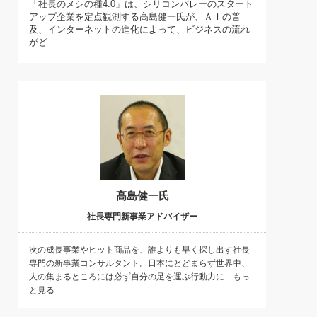
「社長のメシの種4.0」は、シリコンバレーのスタート
)
アップ企業を定点観測する高島健一氏が、ＡＩの普
喜の『これぞ！"本物の温泉"』(157)
及、インターネットの進化によって、ビジネスの流れ
がど…
高島健一氏
社長専門新事業アドバイザー
次の成長事業やヒット商品を、誰よりも早く探し出す社長
専門の新事業コンサルタント。日本にとどまらず世界中、
人の集まるところには必ず自分の足を運ぶ行動力に…もっ
と見る