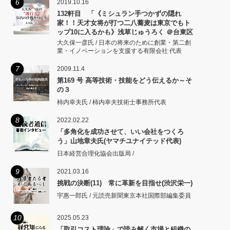
6
2019.10.16
132軒目 「《ミシュラン手つかずの隠れ
家！！天才女将が打つ二八蕎麦は東京でもト
ップ10に入るかも》浅草じゅうろく ＠台東区
浅草」
大久保一彦氏 / 日本の将来のために創業・第二創
業・イノベーションを支援する有限会社 代表
7
2009.11.4
第169 号 高等技術・技能をどう伝えるか～そ
の３
柿内幸夫氏 / 柿内幸夫技術士事務所代表
8
2022.02.22
「多角化を成功させて、いい会社をつくろ
う」山地章夫氏(ヤマチユナイテッド代表)
日本経営合理化協会出版局 /
9
2021.03.16
挑戦の決断(11) 常に革新を目指せ(渋沢栄一)
宇惠一郎氏 / 元読売新聞東京本社国際部編集委員
10
2025.05.23
「取引コスト理論」で読み解く市場と組織の