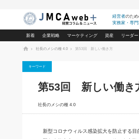
経営者
のため
実務家・専門
新着
企業戦略
マーケティング
資産
リーダー
ホーム
社長のメシの種 4.0
第53回 新しい働き方
中小企業の「１位づくり」戦略(96)
ネット戦略成功の秘訣 圧倒的に儲か
あなたの会社と資
オンリ
キーワード
利益を最大化する「業務改善」横田尚哉氏(5)
ビジネスを一瞬で制する！一流グロ
どうなる金融業界
ビジネ
る“社長の戦略印象リスクマネジメント
(446)
強い会社を築く ビジネス・クリニック(240)
中国経済の最新動
第53回 新しい働き
ロングセラーの玉手箱(9)
ピョー
2026.08.7
2026.08.7
日本レーザー「人を大切にしながら利益を上げ
事業承継の前に
相談15：銀行がやたらと固定金
第153回「内需企業があっと
(3)
大復活＆快進撃！ユニバーサルスタ
きたいコト(12)
指導者た
利を勧めてきます！やはり固定
う間にグローバル成長企業に
は(5)
がよいのでしょうか！
FOOD & LIFE COMPANIES
社長のメシの種 4.0
武器としてのM&A入門(3)
会社と社長のため
朝礼・
最高の自分を表現する 成功イメージ戦
社長のための“儲かる通販”戦略視点(151)
深読み企業分析(1
楠木建の
酒井光雄 成功事例に学ぶ繁栄企業の
継続経営 百話百行(85)
次もあ
新型コロナウィルス感染拡大を防止する目
野田久美子 香港ビジネス成功法(10)
社長の口