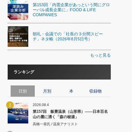
第153回「内需企業があっという間にグロ
ーバル成長企業に」FOOD & LIFE
COMPANIES
朝礼・会議での「社長の３分間スピー
チ」ネタ帳（2026年8月5日号）
もっと見る
ランキング
日別
月別
本
収録物
1
2026.08.4
第157回 飯豊温泉（山形県）――日本百名
山の麓に湧く「森の秘湯」
高橋一喜氏 / 温泉アナリスト