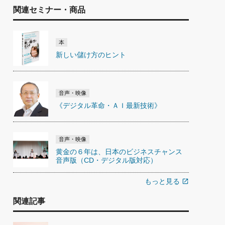
関連セミナー・商品
本
新しい儲け方のヒント
音声・映像
《デジタル革命・ＡＩ最新技術》
音声・映像
黄金の６年は、日本のビジネスチャンス
音声版（CD・デジタル版対応）
もっと見る
open_in_new
関連記事