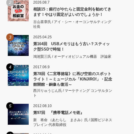
2
2026.08.7
相談15：銀行がやたらと固定金利を勧めてき
ます！やはり固定がよいのでしょうか！
古山喜章氏 / アイ・シー・オーコンサルティング
社長
3
2025.04.25
第164回 USBメモリはもう古い？スティッ
ク型SSDで時短！
鴻池賢三氏 / オーディオビジュアル機器 評論家
4
2017.06.9
第78回《二宮尊徳翁》に再び空前のスポット
ライト！～ミュージカル「KINJIRO!」・記念
館開館・銅像も復活～
西川りゅうじん氏 / マーケティング コンサルタン
ト
5
2012.08.10
第97回 『携帯電話メモ術』
新 将命 （あたらし まさみ）氏 / 国際ビジネス
ブレイン 代表取締役