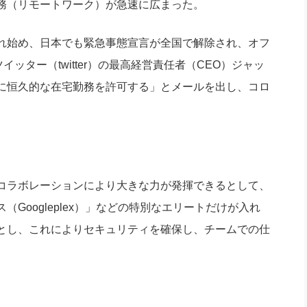
務（リモートワーク）が急速に広まった。
社長のための“全員営業”(30
腕をつくる 人と組織を動かす(200)
銀行交渉はこうしなさい！(12)
高橋一
行動科学マネジメント(5)
れ始め、日本でも緊急事態宣言が全国で解除され、オフ
の社長のビジョン実現道場(10)
ッター（twitter）の最高経営責任者（CEO）ジャッ
に恒久的な在宅勤務を許可する」とメールを出し、コロ
コラボレーションにより大きな力が発揮できるとして、
Googleplex）」などの特別なエリートだけが入れ
とし、これによりセキュリティを確保し、チームでの仕