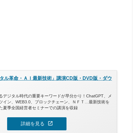
タル革命・ＡＩ最新技術」講演CD版・DVD版・ダウ
デジタル時代の重要キーワードが早分かり！ChatGPT、メ
ツイン、WEB3.0、ブロックチェーン、ＮＦＴ…最新技術を
た夏季全国経営者セミナーでの講演を収録
open_in_new
詳細を見る