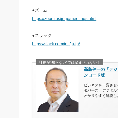
●ズーム
https://zoom.us/jp-jp/meetings.html
●スラック
https://slack.com/intl/ja-jp/
社長が“知らない”では済まされない！
高島健一の「デジ
ンロード版
ビジネスを一変させる
タバース、デジタル
わかりやすく解説し