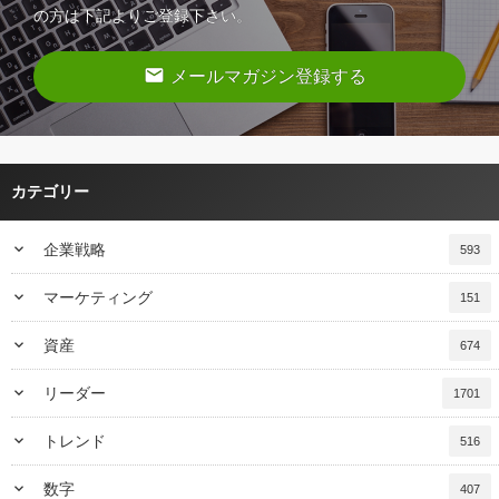
の方は下記よりご登録下さい。
email
メールマガジン登録する
カテゴリー
keyboard_arrow_down
企業戦略
593
keyboard_arrow_down
マーケティング
151
keyboard_arrow_down
資産
674
keyboard_arrow_down
リーダー
1701
keyboard_arrow_down
トレンド
516
keyboard_arrow_down
数字
407