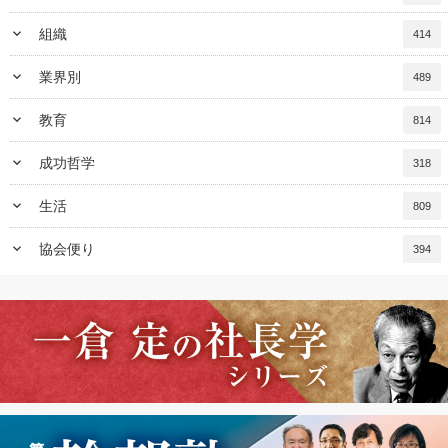
keyboard_arrow_down
組織
414
keyboard_arrow_down
業界別
489
keyboard_arrow_down
教育
814
keyboard_arrow_down
成功哲学
318
keyboard_arrow_down
生活
809
keyboard_arrow_down
協会便り
394