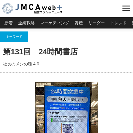
menu
新着
企業戦略
マーケティング
資産
リーダー
トレンド
キーワード
第131回 24時間書店
社長のメシの種 4.0