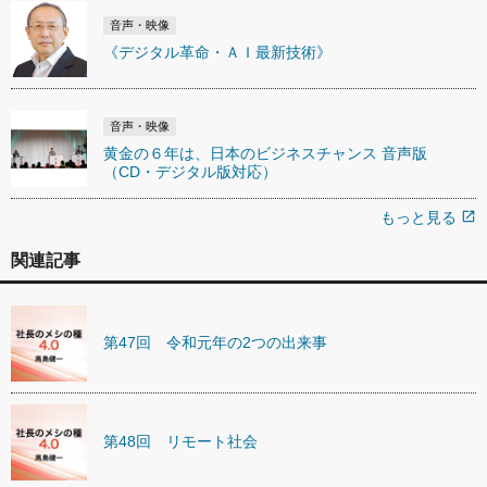
音声・映像
《デジタル革命・ＡＩ最新技術》
音声・映像
黄金の６年は、日本のビジネスチャンス 音声版
（CD・デジタル版対応）
もっと見る
open_in_new
関連記事
第47回 令和元年の2つの出来事
第48回 リモート社会