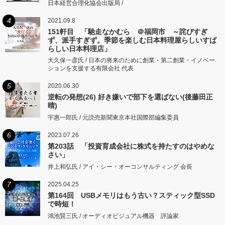
日本経営合理化協会出版局 /
4
2021.09.8
151軒目 「馳走なかむら ＠福岡市 ～詫びすぎ
ず、派手すぎず。季節を楽しむ日本料理屋らしいすば
らしい日本料理店」
大久保一彦氏 / 日本の将来のために創業・第二創業・イノベー
ションを支援する有限会社 代表
5
2020.06.30
逆転の発想(26) 好き嫌いで部下を選ばない(後藤田正
晴)
宇惠一郎氏 / 元読売新聞東京本社国際部編集委員
6
2023.07.26
第203話 「投資育成会社に株式を持たすのはやめな
さい」
井上和弘氏 / アイ・シー・オーコンサルティング 会長
7
2025.04.25
第164回 USBメモリはもう古い？スティック型SSD
で時短！
鴻池賢三氏 / オーディオビジュアル機器 評論家