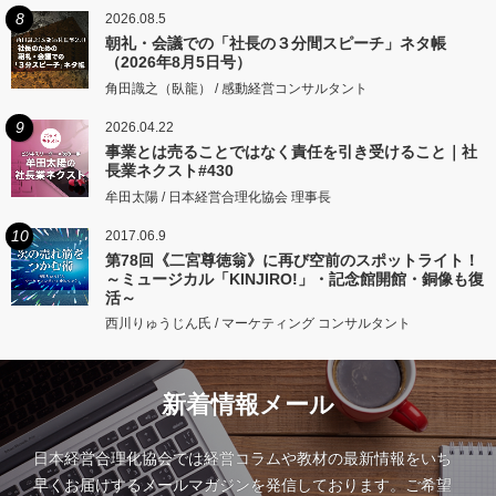
8
2026.08.5
朝礼・会議での「社長の３分間スピーチ」ネタ帳
（2026年8月5日号）
角田識之（臥龍） / 感動経営コンサルタント
9
2026.04.22
事業とは売ることではなく責任を引き受けること｜社
長業ネクスト#430
牟田太陽 / 日本経営合理化協会 理事長
10
2017.06.9
第78回《二宮尊徳翁》に再び空前のスポットライト！
～ミュージカル「KINJIRO!」・記念館開館・銅像も復
活～
西川りゅうじん氏 / マーケティング コンサルタント
新着情報メール
日本経営合理化協会では経営コラムや教材の最新情報をいち
早くお届けするメールマガジンを発信しております。ご希望