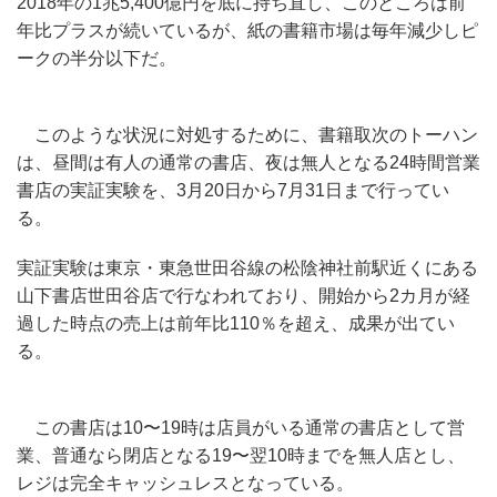
2018年の1兆5,400億円を底に持ち直し、このところは前
年比プラスが続いているが、紙の書籍市場は毎年減少しピ
ークの半分以下だ。
このような状況に対処するために、書籍取次のトーハン
は、昼間は有人の通常の書店、夜は無人となる24時間営業
書店の実証実験を、3月20日から7月31日まで行ってい
る。
実証実験は東京・東急世田谷線の松陰神社前駅近くにある
山下書店世田谷店で行なわれており、開始から2カ月が経
過した時点の売上は前年比110％を超え、成果が出てい
る。
この書店は10〜19時は店員がいる通常の書店として営
業、普通なら閉店となる19〜翌10時までを無人店とし、
レジは完全キャッシュレスとなっている。