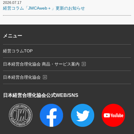
2026.07.17
経営コラム「JMCAweb＋」更新のお知らせ
メニュー
経営コラムTOP
exit_to_app
日本経営合理化協会 商品・サービス案内
exit_to_app
日本経営合理化協会
日本経営合理化協会
公式WEB/SNS