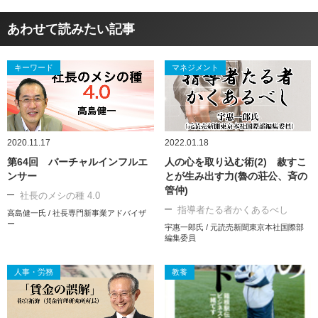
あわせて読みたい記事
キーワード
マネジメント
2020.11.17
2022.01.18
第64回 バーチャルインフルエ
人の心を取り込む術(2) 赦すこ
ンサー
とが生み出す力(魯の荘公、斉の
管仲)
社長のメシの種 4.0
指導者たる者かくあるべし
高島健一氏 / 社長専門新事業アドバイザ
ー
宇惠一郎氏 / 元読売新聞東京本社国際部
編集委員
人事・労務
教養