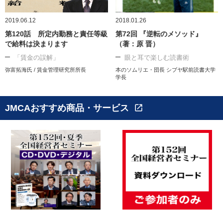
2019.06.12
2018.01.26
第120話 所定内勤務と責任等級
第72回 『逆転のメソッド』
で給料は決まります
（著：原 晋）
「賃金の誤解」
眼と耳で楽しむ読書術
弥富拓海氏 / 賃金管理研究所所長
本のソムリエ・団長 シブヤ駅前読書大学
学長
JMCAおすすめ商品・サービス
open_in_new