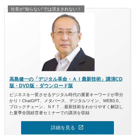
社長が“知らない”では済まされない！
高島健一の「デジタル革命・ＡＩ最新技術」講演CD
版・DVD版・ダウンロード版
ビジネスを一変させるデジタル時代の重要キーワードが早分
かり！ChatGPT、メタバース、デジタルツイン、WEB3.0、
ブロックチェーン、ＮＦＴ…最新技術をわかりやすく解説し
た夏季全国経営者セミナーでの講演を収録
open_in_new
詳細を見る