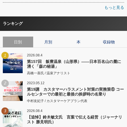
もっと見る
ランキング
日別
月別
本
収録物
1
2026.08.4
第157回 飯豊温泉（山形県）――日本百名山の麓に
湧く「森の秘湯」
高橋一喜氏 / 温泉アナリスト
2
2023.05.12
第19講 カスタマーハラスメント対策の実務策⑥ コー
ルセンターでの最初と最後の挨拶時の名乗り
中村友妃子 / カスタマーケアプラン代表
3
2026.08.4
【追悼】鈴木敏文氏 言葉で伝える経営（ジャーナリ
スト 勝見明氏）