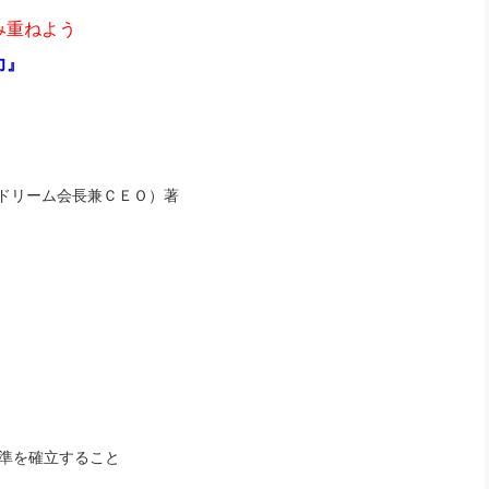
み重ねよう
力』
ドリーム会長兼ＣＥＯ）著
準を確立すること