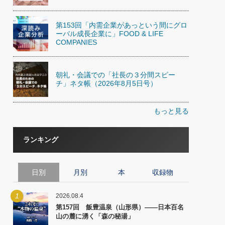
第153回「内需企業があっという間にグロ
ーバル成長企業に」FOOD & LIFE
COMPANIES
朝礼・会議での「社長の３分間スピー
チ」ネタ帳（2026年8月5日号）
もっと見る
ランキング
日別
月別
本
収録物
1
2026.08.4
第157回 飯豊温泉（山形県）――日本百名
山の麓に湧く「森の秘湯」