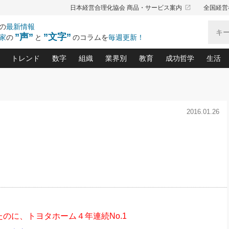
launch
日本経営合理化協会 商品・サービス案内
全国経営
の
最新情報
”声”
”文字”
家
の
と
のコラムを
毎週更新！
トレンド
数字
組織
業界別
教育
成功哲学
生活
る仕組みづくり講座(12)
産を守る一手(171)
ーワンで勝ち残る企業風土づくり(54)
《ニューヨーク発》ビジネスリーダーの先読み: 最新トレンド
オーナー社長の「お金の悩み相談室」(15)
「賃金の誤解」(135)
なぜ、トヨタ式で会社が伸びるのか？(
“出来る”管理職の条件(62)
中国哲学に学ぶ 不
おの
と戦略拠点(9)
(50)
2016.01.26
ーバル経営者は知ってい
(39)
スリーダー×次の一手「牟田太陽の社長業ネクスト」
おカネが残る決算書にするために、やっておきたいこと(
中小企業の新たな法律リスク(178)
売れる住宅を創る 100の視点(100)
あなただからお願いしたいと
令和時代の「社長の
”(9)
「社長の繁盛トレンド通信」(90)
デジ
向(204)
会社を守り抜くための緊急対策(100)
職場の生産性を下げるハラスメントの予防策(1
大久保一彦の“流行る”お店の仕組みづく
クレーム対応 実践マニュアル
先人の名句名言の教
トル・F・グジバチの『経営戦略の新常識』(12)
北村森の「今月のヒット商品」(109)
リーダ
2026.08.5
2
る経営」の極意
、決めておきたい、知っておきたい、やってお
強い決算書の会社はココが違う！(36)
賃金決定の定石(68)
柿内幸夫─社長のための現場改善(174
クレーム対応の新知識と新常
渡部昇一の「日本の
い
第109話 伝統的産品を21世紀
第
ジオジャパンの成功要因と
る者かくあるべし(635)
次の売れ筋をつかむ術(102)
ワイ
」
に生かし切る！
損益分岐点を下げる、Ｐ／Ｌ不況時代の新戦略(12)
顧客・社員・社会から支持される「ウェルビ
デキル社員に育てる！ 社員
経営に活かす“十八史
の資産管理講座(95)
会議での「社長の３分間スピーチ」ネタ帳(159)
社長のメシの種 4.0(206)
門」(23)
必読
2026.08.5
新・会計経営と実学(37)
東川鷹年の「中小企業の人育
略(77)
53)
「経営知になる考え方」(57)
眼と耳
朝礼・会議での「社長の３分間
決算書の“見える化”術(12)
業績アップにつながる！ワン
スピーチ」ネタ帳（2026年8月5
ブランド戦略(39)
日号）
なたにお願いしたいと思われる「一流の仕事術」(28)
社長の
のに、トヨタホーム４年連続No.1
賢い社長の「経理財務の見どころ・勘どころ・ツッコ
欧米資産家に学ぶ二世教育(1
ぐせ経営哲学(100)
ろ」(149)
米国