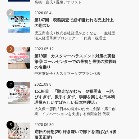
高橋一喜氏 / 温泉アナリスト
2
2026.08.4
第147回 税務調査で必ず狙われる売上計上
の期ズレ
児玉尚彦氏 / 株式会社経理がよくなる 一般社団
法人経理革新プロジェクト 代表・税理士
3
2023.05.12
第19講 カスタマーハラスメント対策の実務
策⑥ コールセンターでの最初と最後の挨拶時
の名乗り
中村友妃子 / カスタマーケアプラン代表
4
2021.09.8
151軒目 「馳走なかむら ＠福岡市 ～詫
びすぎず、派手すぎず。季節を楽しむ日本料
理屋らしいすばらしい日本料理店」
大久保一彦氏 / 日本の将来のために創業・第二創
業・イノベーションを支援する有限会社 代表
5
2020.06.30
逆転の発想(26) 好き嫌いで部下を選ばない(後
藤田正晴)