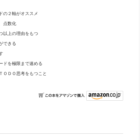
ドの２軸がオススメ
、点数化
つ以上の理由をもつ
ができる
す
ードを極限まで速める
ＴＯＤＯ思考をも
つこと