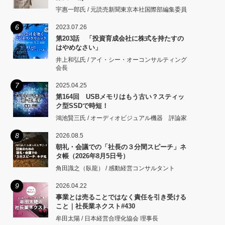
宇惠一郎氏 / 元読売新聞東京本社国際部編集委員
6
2023.07.26
第203話 「投資育成会社に株式を持たすの
はやめなさい」
井上和弘氏 / アイ・シー・オーコンサルティング
会長
7
2025.04.25
第164回 USBメモリはもう古い？スティッ
ク型SSDで時短！
鴻池賢三氏 / オーディオビジュアル機器 評論家
8
2026.08.5
朝礼・会議での「社長の３分間スピーチ」ネ
タ帳（2026年8月5日号）
角田識之（臥龍） / 感動経営コンサルタント
9
2026.04.22
事業とは売ることではなく責任を引き受ける
こと｜社長業ネクスト#430
牟田太陽 / 日本経営合理化協会 理事長