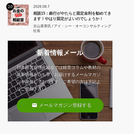
10
2026.08.7
相談15：銀行がやたらと固定金利を勧めてき
ます！やはり固定がよいのでしょうか！
古山喜章氏 / アイ・シー・オーコンサルティング
社長
新着情報メール
日本経営合理化協会では経営コラムや教材の
最新情報をいち早くお届けするメールマガジ
ンを発信しております。ご希望の方は下記よ
りご登録下さい。
email
メールマガジン登録する