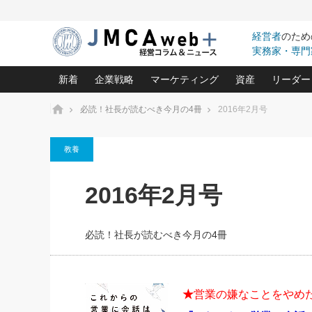
経営者
のため
実務家・専門
新着
企業戦略
マーケティング
資産
リーダー
ホーム
必読！社長が読むべき今月の4冊
2016年2月号
中小企業の「１位づくり」戦略(96)
ネット戦略成功の秘訣 圧倒的に儲か
あなたの会社と資
オンリ
教養
利益を最大化する「業務改善」横田尚哉氏(5)
ビジネスを一瞬で制する！一流グロ
どうなる金融業界
ビジネ
る“社長の戦略印象リスクマネジメント
(446)
強い会社を築く ビジネス・クリニック(240)
中国経済の最新動
2016年2月号
ロングセラーの玉手箱(9)
ピョー
2026.08.7
2026.08.7
日本レーザー「人を大切にしながら利益を上げ
事業承継の前に
相談15：銀行がやたらと固定金
第153回「内需企業があっと
(3)
大復活＆快進撃！ユニバーサルスタ
きたいコト(12)
指導者た
利を勧めてきます！やはり固定
う間にグローバル成長企業に
は(5)
がよいのでしょうか！
FOOD & LIFE COMPANIES
必読！社長が読むべき今月の4冊
武器としてのM&A入門(3)
会社と社長のため
朝礼・
最高の自分を表現する 成功イメージ戦
社長のための“儲かる通販”戦略視点(151)
深読み企業分析(1
楠木建の
酒井光雄 成功事例に学ぶ繁栄企業の
継続経営 百話百行(85)
次もあ
★
営業の嫌なことをやめた
野田久美子 香港ビジネス成功法(10)
社長の口