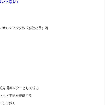
はいらない』
社長のための“全員営業”(30
腕をつくる 人と組織を動かす(200)
銀行交渉はこうしなさい！(12)
高橋一
行動科学マネジメント(5)
の社長のビジョン実現道場(10)
ンサルティング株式会社社長）著
報を営業レターとして送る
セットで情報提供する
にしておく