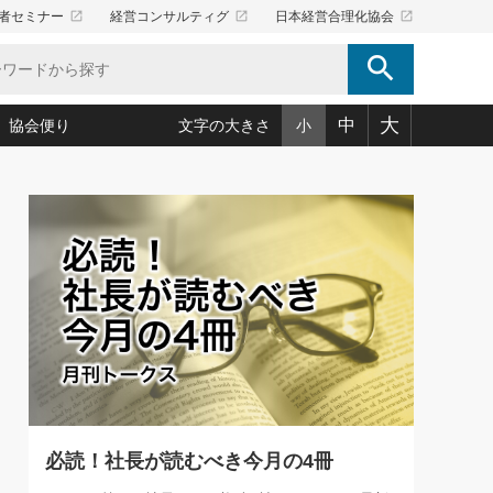
launch
launch
launch
者セミナー
経営コンサルティグ
日本経営合理化協会
search
大
中
協会便り
文字の大きさ
小
5)
況は会社守成の好機(38)
ころ心平の ──社長のための「か・ら・だマネジメント」
「愛読者通信」著者インタビュー(44)
34)
思われる 気配りの達人(127)
人間力の磨き方」(86)
ビジネス見聞録 経営ニュース(100)
タルＡＶを味方に！新・仕事術(180)
0)
り(210)
(92)
え 東洋思想に学ぶ経営学(132)
作間信司の経営無形庵(けいえいむぎょうあん)(166)
ー脳の鍛え方(32)
もっとみる
026.08.5
)
識(57)
指導者たち」(32)
経営セミナー情報局(1)
86回 「言葉狩り」
ンを楽しむ基礎レッスン(12)
ーイング経営入
教育の決め手(203)
略”(30)
繁栄への着眼点 牟田太陽(76)
！社長が読むべき今月の4冊(88)
て」(38)
講話を聞いて学ぼう 実学・耳学・磨く「ミミガク」のすすめ
で楽しむ読書術(162)
(7)
ランク上の手紙・メール術(100)
「氣」(30)
必読！社長が読むべき今月の4冊
ミどこ
00)
スポーツ・ビジネスに学ぶ心理学(98)