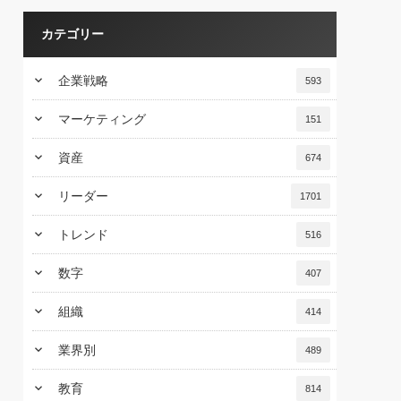
カテゴリー
keyboard_arrow_down
企業戦略
593
keyboard_arrow_down
マーケティング
151
keyboard_arrow_down
資産
674
keyboard_arrow_down
リーダー
1701
keyboard_arrow_down
トレンド
516
keyboard_arrow_down
数字
407
keyboard_arrow_down
組織
414
keyboard_arrow_down
業界別
489
keyboard_arrow_down
教育
814