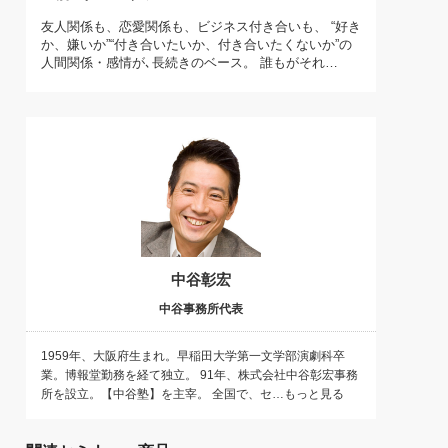
)
友人関係も、恋愛関係も、ビジネス付き合いも、 “好き
喜の『これぞ！"本物の温泉"』(157)
か、嫌いか”“付き合いたいか、付き合いたくないか”の
人間関係・感情が､長続きのベース。 誰もがそれ…
中谷彰宏
中谷事務所代表
1959年、大阪府生まれ。早稲田大学第一文学部演劇科卒
業。博報堂勤務を経て独立。 91年、株式会社中谷彰宏事務
所を設立。【中谷塾】を主宰。 全国で、セ…もっと見る