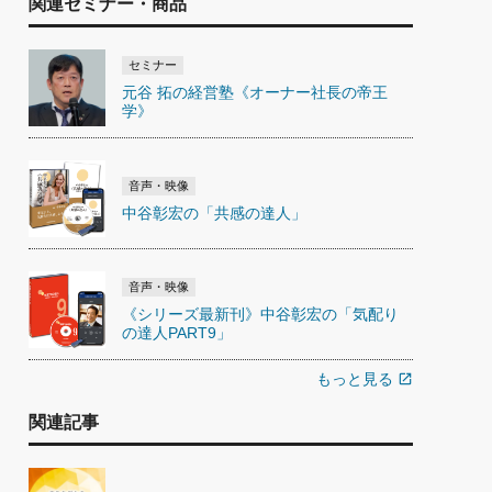
関連セミナー・商品
セミナー
元谷 拓の経営塾《オーナー社長の帝王
学》
音声・映像
中谷彰宏の「共感の達人」
音声・映像
《シリーズ最新刊》中谷彰宏の「気配り
の達人PART9」
もっと見る
open_in_new
関連記事