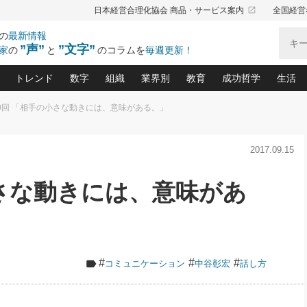
launch
日本経営合理化協会 商品・サービス案内
全国経営
の
最新情報
”声”
”文字”
家
の
と
のコラムを
毎週更新！
トレンド
数字
組織
業界別
教育
成功哲学
生活
20回 「相手の小さな動きには、意味がある。」
る仕組みづくり講座(12)
産を守る一手(171)
ーワンで勝ち残る企業風土づくり(54)
《ニューヨーク発》ビジネスリーダーの先読み: 最新トレンド
オーナー社長の「お金の悩み相談室」(15)
「賃金の誤解」(135)
なぜ、トヨタ式で会社が伸びるのか？(
“出来る”管理職の条件(62)
中国哲学に学ぶ 不
おの
と戦略拠点(9)
(50)
2017.09.15
ーバル経営者は知ってい
(39)
スリーダー×次の一手「牟田太陽の社長業ネクスト」
おカネが残る決算書にするために、やっておきたいこと(
中小企業の新たな法律リスク(178)
売れる住宅を創る 100の視点(100)
あなただからお願いしたいと
令和時代の「社長の
”(9)
「社長の繁盛トレンド通信」(90)
デジ
向(204)
会社を守り抜くための緊急対策(100)
職場の生産性を下げるハラスメントの予防策(1
大久保一彦の“流行る”お店の仕組みづく
クレーム対応 実践マニュアル
先人の名句名言の教
小さな動きには、意味があ
トル・F・グジバチの『経営戦略の新常識』(12)
北村森の「今月のヒット商品」(109)
リーダ
2026.08.5
2
る経営」の極意
、決めておきたい、知っておきたい、やってお
強い決算書の会社はココが違う！(36)
賃金決定の定石(68)
柿内幸夫─社長のための現場改善(174
クレーム対応の新知識と新常
渡部昇一の「日本の
い
第109話 伝統的産品を21世紀
第
ジオジャパンの成功要因と
る者かくあるべし(635)
次の売れ筋をつかむ術(102)
ワイ
」
に生かし切る！
損益分岐点を下げる、Ｐ／Ｌ不況時代の新戦略(12)
顧客・社員・社会から支持される「ウェルビ
デキル社員に育てる！ 社員
経営に活かす“十八史
の資産管理講座(95)
会議での「社長の３分間スピーチ」ネタ帳(159)
社長のメシの種 4.0(206)
門」(23)
必読
2026.08.5
新・会計経営と実学(37)
東川鷹年の「中小企業の人育
略(77)
53)
「経営知になる考え方」(57)
眼と耳
朝礼・会議での「社長の３分間
#
#
#
コミュニケーション
中谷彰宏
話し方
決算書の“見える化”術(12)
業績アップにつながる！ワン
スピーチ」ネタ帳（2026年8月5
ブランド戦略(39)
日号）
なたにお願いしたいと思われる「一流の仕事術」(28)
社長の
賢い社長の「経理財務の見どころ・勘どころ・ツッコ
欧米資産家に学ぶ二世教育(1
ぐせ経営哲学(100)
ろ」(149)
米国