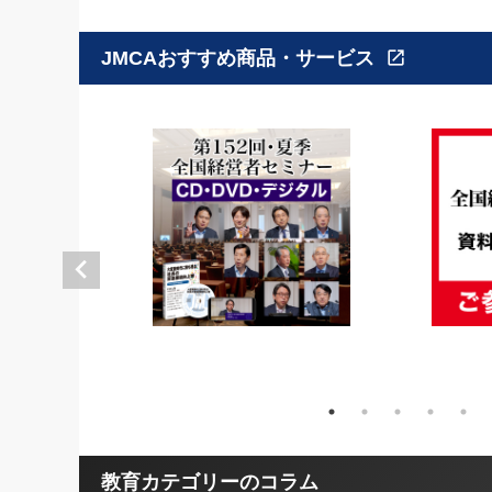
JMCAおすすめ商品・サービス
open_in_new
教育カテゴリーのコラム