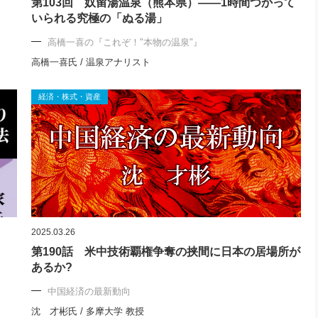
第103回 奴留湯温泉（熊本県）――1時間つかって
いられる究極の「ぬる湯」
高橋一喜の『これぞ！"本物の温泉"』
高橋一喜氏 / 温泉アナリスト
経済・株式・資産
2025.03.26
第190話 米中技術覇権争奪の挟間に日本の居場所が
あるか?
中国経済の最新動向
沈 才彬氏 / 多摩大学 教授