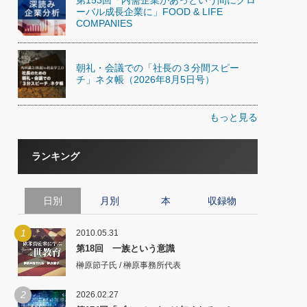
ーバル成長企業に」FOOD & LIFE
COMPANIES
朝礼・会議での「社長の３分間スピー
チ」ネタ帳（2026年8月5日号）
もっと見る
ランキング
日別
月別
本
収録物
1
2010.05.31
第18回 一族という意識
榊原節子氏 / 榊原事務所代表
2
2026.02.27