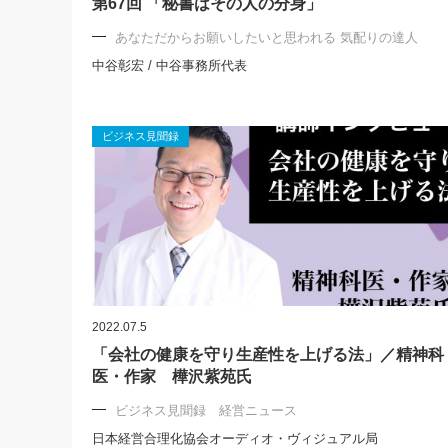
第67回 「秘書はその人の分身」
あなただからお願いしたいと思われる 気配りの達人
中谷彰宏 / 中谷事務所代表
ビジネス見聞録
2022.07.5
「会社の健康を守り生産性を上げる法」／精神科
医・作家 樺沢紫苑氏
ビジネス見聞録 経営ニュース
日本経営合理化協会オーディオ・ヴィジュアル局