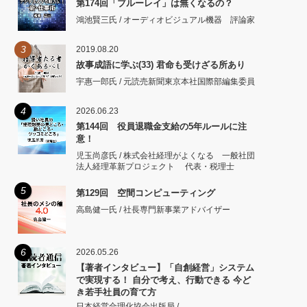
第174回「ブルーレイ」は無くなるの？
鴻池賢三氏 / オーディオビジュアル機器 評論家
3
2019.08.20
故事成語に学ぶ(33) 君命も受けざる所あり
宇惠一郎氏 / 元読売新聞東京本社国際部編集委員
4
2026.06.23
第144回 役員退職金支給の5年ルールに注
意！
児玉尚彦氏 / 株式会社経理がよくなる 一般社団
法人経理革新プロジェクト 代表・税理士
5
第129回 空間コンピューティング
高島健一氏 / 社長専門新事業アドバイザー
6
2026.05.26
【著者インタビュー】「自創経営」システム
で実現する！ 自分で考え、行動できる 今ど
き若手社員の育て方
日本経営合理化協会出版局 /