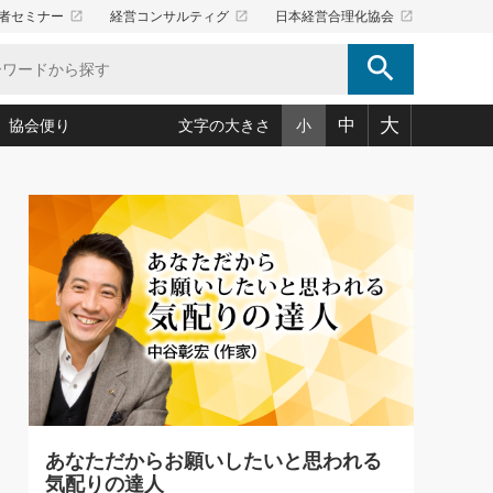
launch
launch
launch
者セミナー
経営コンサルティグ
日本経営合理化協会
search
大
中
協会便り
文字の大きさ
小
5)
況は会社守成の好機(38)
ころ心平の ──社長のための「か・ら・だマネジメント」
「愛読者通信」著者インタビュー(44)
34)
思われる 気配りの達人(127)
人間力の磨き方」(86)
ビジネス見聞録 経営ニュース(100)
タルＡＶを味方に！新・仕事術(180)
0)
り(210)
(92)
え 東洋思想に学ぶ経営学(132)
作間信司の経営無形庵(けいえいむぎょうあん)(166)
ー脳の鍛え方(32)
もっとみる
026.08.5
)
識(57)
指導者たち」(32)
経営セミナー情報局(1)
86回 「言葉狩り」
ンを楽しむ基礎レッスン(12)
ーイング経営入
教育の決め手(203)
略”(30)
繁栄への着眼点 牟田太陽(76)
！社長が読むべき今月の4冊(88)
て」(38)
講話を聞いて学ぼう 実学・耳学・磨く「ミミガク」のすすめ
で楽しむ読書術(162)
(7)
ランク上の手紙・メール術(100)
「氣」(30)
あなただからお願いしたいと思われる
ミどこ
00)
気配りの達人
スポーツ・ビジネスに学ぶ心理学(98)