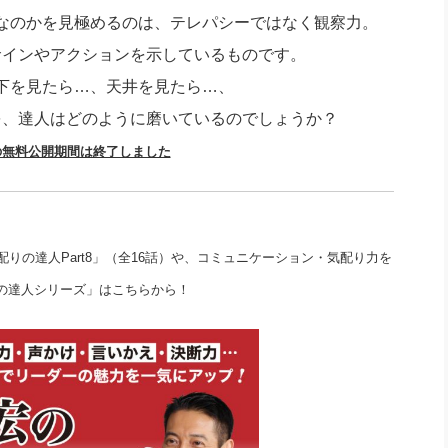
社長のための“全員営業”(30
なのかを見極めるのは、テレパシーではなく観察力。
腕をつくる 人と組織を動かす(200)
銀行交渉はこうしなさい！(12)
高橋一
行動科学マネジメント(5)
サインやアクションを示しているものです。
の社長のビジョン実現道場(10)
下を見たら…、天井を見たら…、
を、達人はどのように磨いているのでしょうか？
の無料公開期間は終了しました
りの達人Part8」（全16話）や、コミュニケーション・気配り力を
の達人シリーズ」はこちらから！