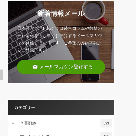
新着情報メール
日本経営合理化協会では経営コラムや教材の
最新情報をいち早くお届けするメールマガジ
ンを発信しております。ご希望の方は下記よ
りご登録下さい。
email
メールマガジン登録する
カテゴリー
keyboard_arrow_down
企業戦略
593