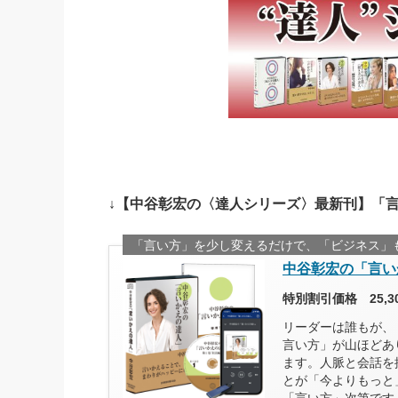
↓【中谷彰宏の〈達人シリーズ〉最新刊】「
「言い方」を少し変えるだけで、「ビジネス」
中谷彰宏の「言い
特別割引価格 25,
リーダーは誰もが、
言い方」が山ほどあ
ます。人脈と会話を
とが「今よりもっと
「言い方」次第です