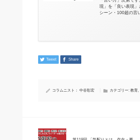
現」を「良い表現」
シーン・100超の
Tweet
Share
コラムニスト：
中谷彰宏
カテゴリー:
教育
,
第119回 「気配りとは、存在・要