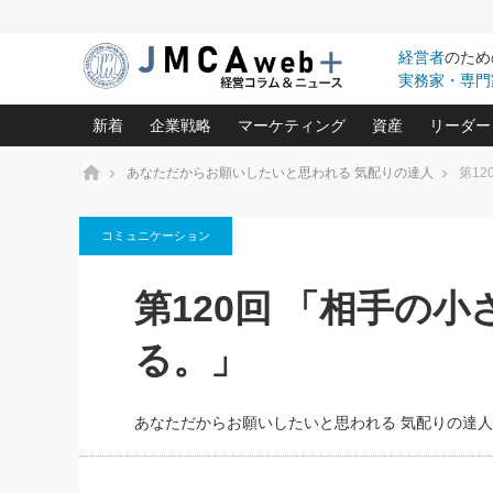
経営者
のため
実務家・専門
新着
企業戦略
マーケティング
資産
リーダー
ホーム
あなただからお願いしたいと思われる 気配りの達人
第1
中小企業の「１位づくり」戦略(96)
ネット戦略成功の秘訣 圧倒的に儲か
あなたの会社と資
オンリ
コミュニケーション
利益を最大化する「業務改善」横田尚哉氏(5)
ビジネスを一瞬で制する！一流グロ
どうなる金融業界
ビジネ
る“社長の戦略印象リスクマネジメント
(446)
強い会社を築く ビジネス・クリニック(240)
中国経済の最新動
第120回 「相手の
ロングセラーの玉手箱(9)
ピョー
2026.08.7
2026.08.7
日本レーザー「人を大切にしながら利益を上げ
事業承継の前に
相談15：銀行がやたらと固定金
第153回「内需企業があっと
(3)
大復活＆快進撃！ユニバーサルスタ
きたいコト(12)
指導者た
る。」
利を勧めてきます！やはり固定
う間にグローバル成長企業に
は(5)
がよいのでしょうか！
FOOD & LIFE COMPANIES
武器としてのM&A入門(3)
会社と社長のため
朝礼・
最高の自分を表現する 成功イメージ戦
社長のための“儲かる通販”戦略視点(151)
深読み企業分析(1
楠木建の
あなただからお願いしたいと思われる 気配りの達人
酒井光雄 成功事例に学ぶ繁栄企業の
継続経営 百話百行(85)
次もあ
野田久美子 香港ビジネス成功法(10)
社長の口