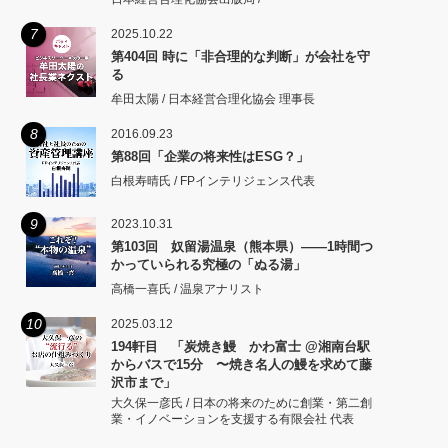
7
2025.10.22
第404回 時に「非合理的な判断」が会社を守
る
牟田太陽 / 日本経営合理化協会 理事長
8
2016.09.23
第88回「企業の将来性はESG？」
白根寿晴氏 / FPインテリジェンス代表
9
2023.10.31
第103回 奴留湯温泉（熊本県）――1時間つ
かっていられる究極の「ぬる湯」
高橋一喜氏 / 温泉アナリスト
10
2025.03.12
194軒目 「炭焼き鰻 かわ富士 @湘南台駅
からバスで15分 〜焼き名人の鰻を求めて藤
沢市まで」
大久保一彦氏 / 日本の将来のために創業・第二創
業・イノベーションを支援する有限会社 代表