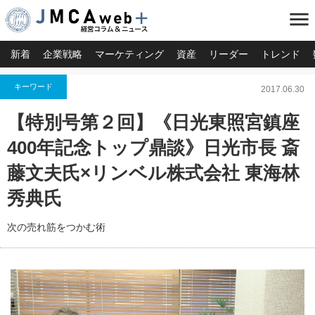
menu
新着
企業戦略
マーケティング
資産
リーダー
トレンド
キーワード
2017.06.30
【特別号第２回】《日光東照宮鎮座
400年記念トップ鼎談》日光市長 斎
藤文夫氏×リンベル株式会社 東海林
秀典氏
次の売れ筋をつかむ術