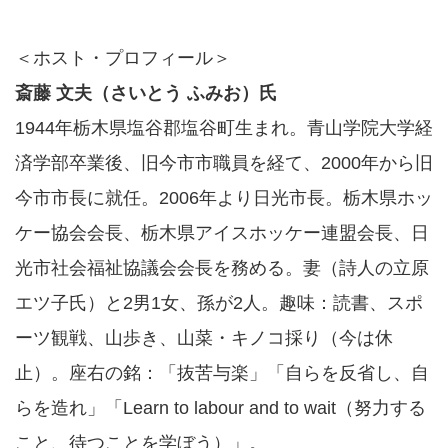
＜ホスト・プロフィール＞
斎藤 文夫（さいとう ふみお）氏
1944年栃木県塩谷郡塩谷町生まれ。青山学院大学経
済学部卒業後、旧今市市職員を経て、2000年から旧
今市市長に就任。2006年より日光市長。栃木県ホッ
ケー協会会長、栃木県アイスホッケー連盟会長、日
光市社会福祉協議会会長を務める。妻（詩人の立原
エツ子氏）と2男1女、孫が2人。趣味：読書、スポ
ーツ観戦、山歩き、山菜・キノコ採り（今は休
止）。座右の銘：「抜苦与楽」「自らを反省し、自
らを造れ」「Learn to labour and to wait（努力する
こと、待つことを学ぼう）」。