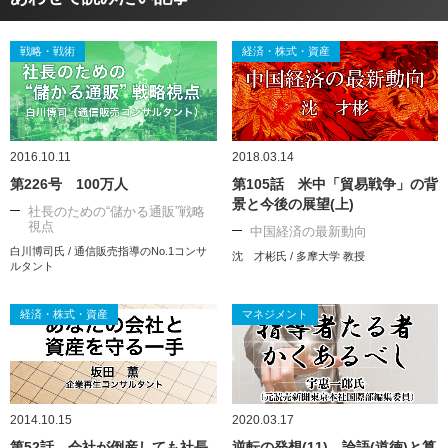
戦略・戦術
経済・株式・資産
2016.10.11
2018.03.14
第226号 100万人
第105話 米中「貿易戦争」の背
景と今後の展望(上)
社長のための“儲かる通販”戦略
視点
中国経済の最新動向
白川博司氏 / 通信販売指導のNo.1コンサ
沈 才彬氏 / 多摩大学 教授
ルタント
経済・株式・資産
マネジメント
2014.10.15
2020.03.17
第52話 会社が倒産しても社長
逆転の発想(11) 論語(道徳)と算