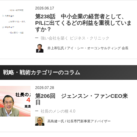
2026.06.17
第238話 中小企業の経営者として、
P/Lに出てくるどの利益を重視していま
すか？
強い会社を築く ビジネス・クリニック
井上和弘氏 / アイ・シー・オーコンサルティング 会長
戦略・戦術カテゴリーのコラム
2026.07.28
第206回 ジェンスン・ファンCEO来
日
社長のメシの種 4.0
高島健一氏 / 社長専門新事業アドバイザー