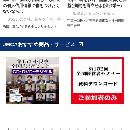
の個人信用情報に傷をつけたく
盤(強欲)を両立せよ(渋沢栄一)
ないなら…
指導者たる者かくあるべし
あなたの会社と資産を守る一手
宇惠一郎氏 / 元読売新聞東京本社国際部
編集委員
坂田 薫氏 / 企業再生コンサルタント
JMCAおすすめ商品・サービス
open_in_new