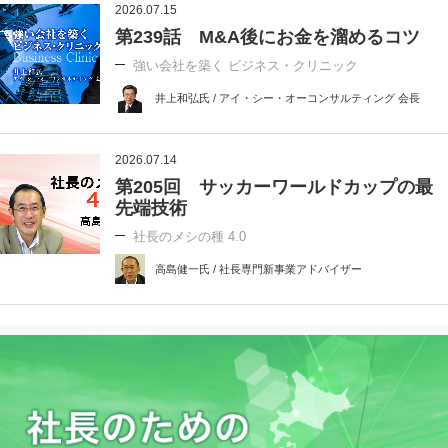
2026.07.15
第239話 M&A後にお金を溜めるコツ
強い会社を築く ビジネス・クリニック
井上和弘氏 / アイ・シー・オーコンサルティング 会長
2026.07.14
第205回 サッカーワールドカップの最
先端技術
社長のメシの種 4.0
高島健一氏 / 社長専門新事業アドバイザー