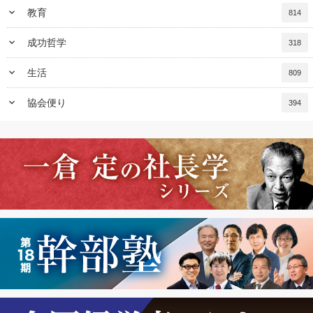
keyboard_arrow_down
教育
814
keyboard_arrow_down
成功哲学
318
keyboard_arrow_down
生活
809
keyboard_arrow_down
協会便り
394