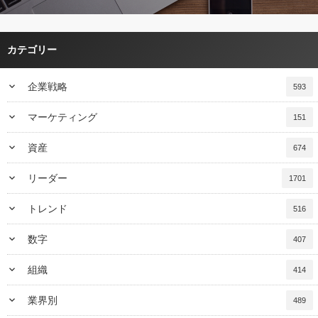
カテゴリー
keyboard_arrow_down
企業戦略
593
keyboard_arrow_down
マーケティング
151
keyboard_arrow_down
資産
674
keyboard_arrow_down
リーダー
1701
keyboard_arrow_down
トレンド
516
keyboard_arrow_down
数字
407
keyboard_arrow_down
組織
414
keyboard_arrow_down
業界別
489