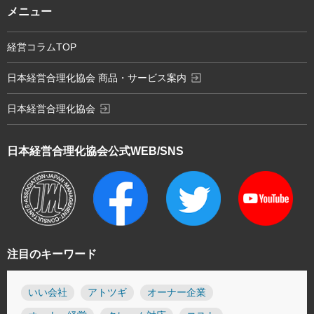
メニュー
経営コラムTOP
exit_to_app
日本経営合理化協会 商品・サービス案内
exit_to_app
日本経営合理化協会
日本経営合理化協会
公式WEB/SNS
注目のキーワード
いい会社
アトツギ
オーナー企業