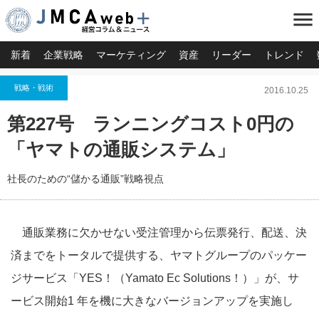
menu
新着
企業戦略
マーケティング
資産
リーダー
トレンド
戦略・戦術
2016.10.25
第227号 ランニングコスト0円の
「ヤマトの通販システム」
社長のための“儲かる通販”戦略視点
通販業務に欠かせない受注管理から伝票発行、配送、決
済までをトータルで提供する、ヤマトグループのパッケー
ジサービス「YES！（Yamato Ec Solutions！）」が、サ
ービス開始1 年を機に大きなバージョンアップを実施し