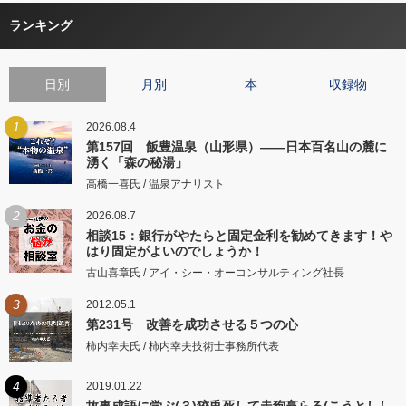
ランキング
日別
月別
本
収録物
1
2026.08.4
第157回 飯豊温泉（山形県）――日本百名山の麓に
湧く「森の秘湯」
高橋一喜氏 / 温泉アナリスト
2
2026.08.7
相談15：銀行がやたらと固定金利を勧めてきます！や
はり固定がよいのでしょうか！
古山喜章氏 / アイ・シー・オーコンサルティング社長
3
2012.05.1
第231号 改善を成功させる５つの心
柿内幸夫氏 / 柿内幸夫技術士事務所代表
4
2019.01.22
故事成語に学ぶ(３)狡兎死して走狗烹らる(こうとしし