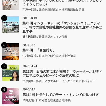
てそうくにらる)
宇惠一郎氏 / 元読売新聞東京本社国際部編集委員
5
2011.08.19
第23回 インターネットの「マンションコミュニティ
ー」等での自社や自社物件の評価を見て直すべき事は
直す事
碓井民朗氏 / 碓井建築オフィス代表
6
2026.08.5
第86回 「言葉狩り」
中村義裕氏 / 日本文化研究家／演劇評論家
7
2026.04.24
第22講 石油の前に水が枯渇？―ウォーターポジティ
ブに学ぶウェルビーイング経営の観点
中原阿里 / 弁護士／ウエルビーイングＥＳＧアドバイザー
8
2020.04.1
第114回 社長としてのテーマ・トレンドの見つけ方
牟田太陽 / 日本経営合理化協会 理事長