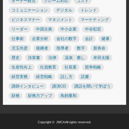
オーナー経営
クレーム対応
コスト
コミュニケーション
デジタル
トレンド
ビジネスマナー
マネジメント
マーケティング
リーダー
中国古典
中小企業
中谷彰宏
仕事術
企業分析
会社の数字
会計
健康
児玉尚彦
後継者
指導者
数字
新将命
歴史
決算書
法律
温泉 癒し
牟田太陽
生産性向上
社員教育
社長業
競争戦略
経営実務
経営戦略
話し方
読書
講師インタビュー
講演CD
講話を聞いて学ぼう
財務
財務力アップ
鳥飼重和
Copyright ©
JMCA
All rights reserved.