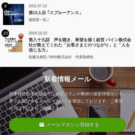
9
2011.07.12
第15人目 ｢スプルーアンス」
渡部昇一氏 /
10
2025.10.22
第八十九話 声を聴き、希望を描く経営 パイン株式会
社が教えてくれた「お客さまとのつながり」と「人を
信じる力」
佐藤元相氏 / NNA株式会社 代表取締役
新着情報メール
日本経営合理化協会では経営コラムや教材の最新情報をいち
早くお届けするメールマガジンを発信しております。ご希望
の方は下記よりご登録下さい。
email
メールマガジン登録する