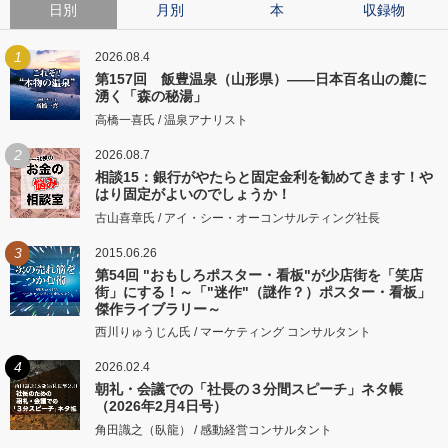
日別
月別
本
収録物
1
2026.08.4
第157回 飯豊温泉（山形県）――日本百名山の麓に
湧く「森の秘湯」
高橋一喜氏 / 温泉アナリスト
2
2026.08.7
相談15：銀行がやたらと固定金利を勧めてきます！や
はり固定がよいのでしょうか！
古山喜章氏 / アイ・シー・オーコンサルティング社長
3
2015.06.26
第54回 "おもしろポスター・看板"が少店街を「笑店
街」にする！～「"迷作"（謎作？）ポスター・看板」
傑作ライブラリー～
西川りゅうじん氏 / マーケティング コンサルタント
4
2026.02.4
朝礼・会議での「社長の３分間スピーチ」ネタ帳
（2026年2月4日号）
角田識之（臥龍） / 感動経営コンサルタント