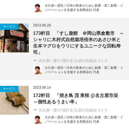
大久保一彦氏 / 日本の将来のために創業・第二創業・イ
ノベーションを支援する有限会社 代表
2023.06.28
サービス
173軒目 「すし遊館 ＠岡山県倉敷市 ～
シャリに木村式自然栽培倍米のあさひ米と
生本マグロをウリにするユニークな回転寿
司」
大久保一彦の“流行る”お店の仕組みづくり
大久保一彦氏 / 日本の将来のために創業・第二創業・イ
ノベーションを支援する有限会社 代表
2023.06.14
サービス
172軒目 「焼き鳥 茂 東桜 @名古屋市栄
～個性あるうまい串」
大久保一彦の“流行る”お店の仕組みづくり
大久保一彦氏 / 日本の将来のために創業・第二創業・イ
ノベーションを支援する有限会社 代表