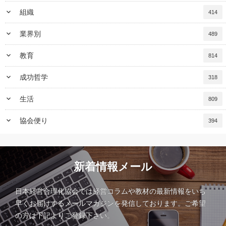
keyboard_arrow_down
組織
414
keyboard_arrow_down
業界別
489
keyboard_arrow_down
教育
814
keyboard_arrow_down
成功哲学
318
keyboard_arrow_down
生活
809
keyboard_arrow_down
協会便り
394
新着情報メール
日本経営合理化協会では経営コラムや教材の最新情報をいち
早くお届けするメールマガジンを発信しております。ご希望
の方は下記よりご登録下さい。