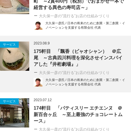
町 ～2貫400円（税別）でおまかせ一本で
経営する異色の寿司店～」
大久保一彦の“流行る”お店の仕組みづくり
大久保一彦氏 / 日本の将来のために創業・第二創業・イ
ノベーションを支援する有限会社 代表
2023.08.9
サービス
175軒目 「飄香（ピャオシャン） ＠広
尾 ～古典四川料理を深化させインスパイ
アした『井桁劇場』」
大久保一彦の“流行る”お店の仕組みづくり
大久保一彦氏 / 日本の将来のために創業・第二創業・イ
ノベーションを支援する有限会社 代表
2023.07.12
サービス
174軒目 「パティスリー エチエンヌ ＠
新百合ヶ丘 ～至上最強のチョコレートム
ース」
大久保一彦の“流行る”お店の仕組みづくり