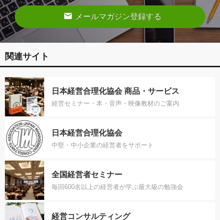
email
メールマガジン登録する
関連サイト
日本経営合理化協会 商品・サービス
経営セミナー・本・音声・映像教材のご案内
日本経営合理化協会
中堅・中小企業の経営者をサポート
全国経営者セミナー
毎回600名以上の経営者が学ぶ最大級の勉強会
経営コンサルティング