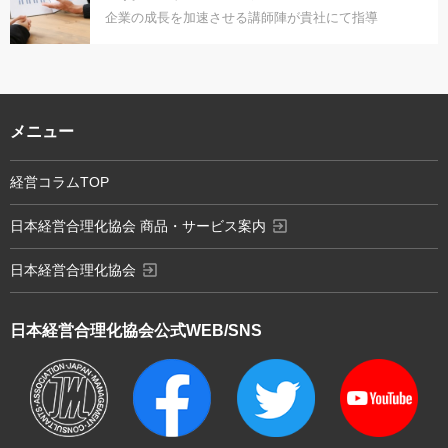
企業の成長を加速させる講師陣が貴社にて指導
メニュー
経営コラムTOP
exit_to_app
日本経営合理化協会 商品・サービス案内
exit_to_app
日本経営合理化協会
日本経営合理化協会
公式WEB/SNS