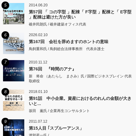
5
2014.06.20
第57回 「 コの字型 」配棟「 F字型 」配棟と「 E字型
」配棟は避けた方が良い
碓井民朗氏 / 碓井建築オフィス代表
6
2026.02.10
第167回 会社を辞めますのホントの意味
鳥飼重和氏 / 鳥飼総合法律事務所 代表弁護士
7
2010.11.12
第76回 『時間のアナ』
新 将命 （あたらし まさみ）氏 / 国際ビジネスブレイン 代表
取締役
8
2018.01.10
第91話 中小企業。資産におけるのれんの金額が大き
いと...
坂田 薫氏 / 企業再生コンサルタント
9
2011.07.12
第15人目 ｢スプルーアンス」
渡部昇一氏 /