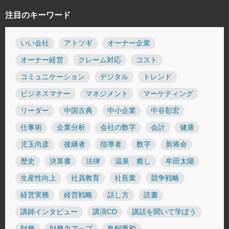
注目のキーワード
いい会社
アトツギ
オーナー企業
オーナー経営
クレーム対応
コスト
コミュニケーション
デジタル
トレンド
ビジネスマナー
マネジメント
マーケティング
リーダー
中国古典
中小企業
中谷彰宏
仕事術
企業分析
会社の数字
会計
健康
児玉尚彦
後継者
指導者
数字
新将命
歴史
決算書
法律
温泉 癒し
牟田太陽
生産性向上
社員教育
社長業
競争戦略
経営実務
経営戦略
話し方
読書
講師インタビュー
講演CD
講話を聞いて学ぼう
財務
財務力アップ
鳥飼重和