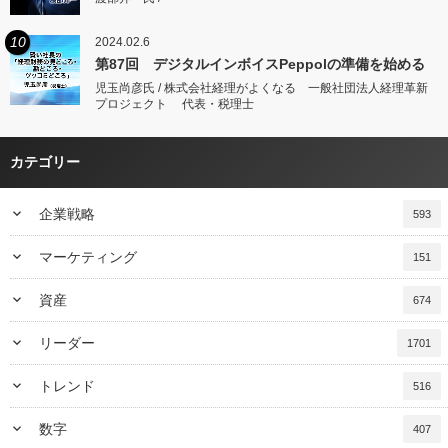
10
2024.02.6
第87回 デジタルインボイスPeppolの準備を始める
児玉尚彦氏 / 株式会社経理がよくなる 一般社団法人経理革新
プロジェクト 代表・税理士
カテゴリー
keyboard_arrow_down
企業戦略
593
keyboard_arrow_down
マーケティング
151
keyboard_arrow_down
資産
674
keyboard_arrow_down
リーダー
1701
keyboard_arrow_down
トレンド
516
keyboard_arrow_down
数字
407