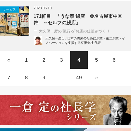
2023.05.10
サービス
171軒目 「うな泰 錦店 ＠名古屋市中区
錦 ～セルフの鰻店」
大久保一彦の“流行る”お店の仕組みづくり
大久保一彦氏 / 日本の将来のために創業・第二創業・イ
ノベーションを支援する有限会社 代表
«
1
2
3
4
5
6
7
8
9
…
49
»