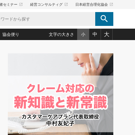
launch
launch
launch
者セミナー
経営コンサルティグ
日本経営合理化協会
search
大
中
協会便り
文字の大きさ
小
5)
況は会社守成の好機(38)
ころ心平の ──社長のための「か・ら・だマネジメント」
「愛読者通信」著者インタビュー(44)
34)
思われる 気配りの達人(127)
人間力の磨き方」(86)
ビジネス見聞録 経営ニュース(100)
タルＡＶを味方に！新・仕事術(180)
0)
り(210)
(92)
え 東洋思想に学ぶ経営学(132)
作間信司の経営無形庵(けいえいむぎょうあん)(166)
ー脳の鍛え方(32)
もっとみる
026.08.4
)
識(57)
指導者たち」(32)
経営セミナー情報局(1)
【追悼】鈴木敏文氏 言葉で伝
ンを楽しむ基礎レッスン(12)
える経営（ジャーナリスト 勝
ーイング経営入
教育の決め手(203)
略”(30)
繁栄への着眼点 牟田太陽(76)
見明氏）
！社長が読むべき今月の4冊(88)
て」(38)
講話を聞いて学ぼう 実学・耳学・磨く「ミミガク」のすすめ
で楽しむ読書術(162)
(7)
ランク上の手紙・メール術(100)
「氣」(30)
ミどこ
00)
スポーツ・ビジネスに学ぶ心理学(98)