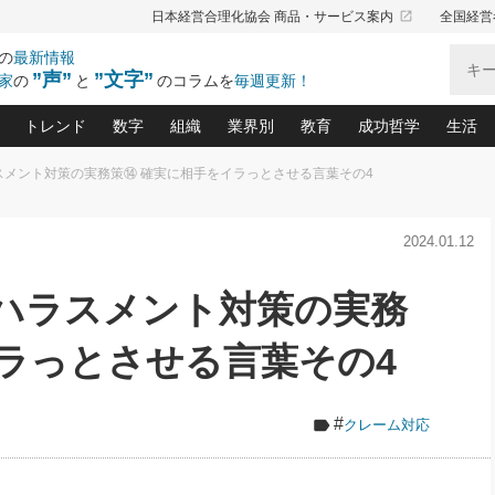
launch
日本経営合理化協会 商品・サービス案内
全国経営
の
最新情報
”声”
”文字”
家
の
と
のコラムを
毎週更新！
トレンド
数字
組織
業界別
教育
成功哲学
生活
スメント対策の実務策⑭ 確実に相手をイラっとさせる言葉その4
る仕組みづくり講座(12)
産を守る一手(171)
ーワンで勝ち残る企業風土づくり(54)
《ニューヨーク発》ビジネスリーダーの先読み: 最新トレンド
オーナー社長の「お金の悩み相談室」(14)
「賃金の誤解」(135)
なぜ、トヨタ式で会社が伸びるのか？(
“出来る”管理職の条件(62)
中国哲学に学ぶ 不
おの
と戦略拠点(9)
(50)
2024.01.12
ーバル経営者は知ってい
(39)
スリーダー×次の一手「牟田太陽の社長業ネクスト」
おカネが残る決算書にするために、やっておきたいこと(
中小企業の新たな法律リスク(178)
売れる住宅を創る 100の視点(100)
あなただからお願いしたいと
令和時代の「社長の
”(9)
「社長の繁盛トレンド通信」(90)
デジ
向(204)
会社を守り抜くための緊急対策(100)
職場の生産性を下げるハラスメントの予防策(1
大久保一彦の“流行る”お店の仕組みづく
クレーム対応 実践マニュアル
先人の名句名言の教
ーハラスメント対策の実務
トル・F・グジバチの『経営戦略の新常識』(12)
北村森の「今月のヒット商品」(109)
リーダ
2026.08.5
2026.08.5
2
る経営」の極意
、決めておきたい、知っておきたい、やってお
強い決算書の会社はココが違う！(36)
賃金決定の定石(68)
柿内幸夫─社長のための現場改善(174
クレーム対応の新知識と新常
渡部昇一の「日本の
紀
第86回 「言葉狩り」
社長は「能力」の前に「資質」
ジオジャパンの成功要因と
る者かくあるべし(635)
次の売れ筋をつかむ術(102)
ワイ
イラっとさせる言葉その4
が大事／社長業ネクスト #445
損益分岐点を下げる、Ｐ／Ｌ不況時代の新戦略(12)
顧客・社員・社会から支持される「ウェルビ
デキル社員に育てる！ 社員
経営に活かす“十八史
の資産管理講座(95)
会議での「社長の３分間スピーチ」ネタ帳(159)
社長のメシの種 4.0(206)
門」(23)
必読
新・会計経営と実学(37)
東川鷹年の「中小企業の人育
略(77)
52)
「経営知になる考え方」(57)
眼と耳
#
クレーム対応
決算書の“見える化”術(12)
業績アップにつながる！ワン
ブランド戦略(39)
なたにお願いしたいと思われる「一流の仕事術」(28)
社長の
賢い社長の「経理財務の見どころ・勘どころ・ツッコ
欧米資産家に学ぶ二世教育(1
ぐせ経営哲学(100)
ろ」(149)
米国