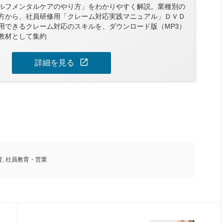
ルフメンタルケアのやり方」をわかりやすく解説。業種別の
方から、社員研修用「クレーム対応実践マニュアル」ＤＶＤ
用できるクレーム対応のスキルを、ダウンロード版（MP3）
教材として集約
open_in_new
詳細を見る
育
,
社員教育・営業