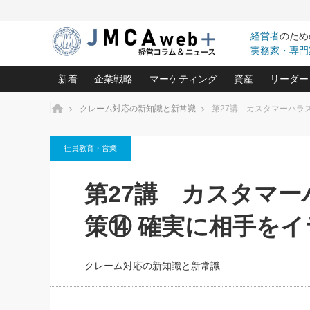
経営者
のため
実務家・専門
新着
企業戦略
マーケティング
資産
リーダー
ホーム
クレーム対応の新知識と新常識
第27講 カスタマーハラ
中小企業の「１位づくり」戦略(96)
ネット戦略成功の秘訣 圧倒的に儲か
あなたの会社と資
オンリ
社員教育・営業
利益を最大化する「業務改善」横田尚哉氏(5)
ビジネスを一瞬で制する！一流グロ
どうなる金融業界
ビジネ
る“社長の戦略印象リスクマネジメント
(446)
強い会社を築く ビジネス・クリニック(240)
中国経済の最新動
第27講 カスタマ
ロングセラーの玉手箱(9)
ピョー
2026.08.5
日本レーザー「人を大切にしながら利益を上げ
事業承継の前に
第109話 伝統的産品を21世
(3)
大復活＆快進撃！ユニバーサルスタ
きたいコト(12)
指導者た
策⑭ 確実に相手を
に生かし切る！
は(5)
武器としてのM&A入門(3)
会社と社長のため
朝礼・
2026.08.5
最高の自分を表現する 成功イメージ戦
社長のための“儲かる通販”戦略視点(151)
深読み企業分析(1
楠木建の
朝礼・会議での「社長の３分間
クレーム対応の新知識と新常識
スピーチ」ネタ帳（2026年8月5
酒井光雄 成功事例に学ぶ繁栄企業の
日号）
継続経営 百話百行(85)
次もあ
野田久美子 香港ビジネス成功法(10)
社長の口