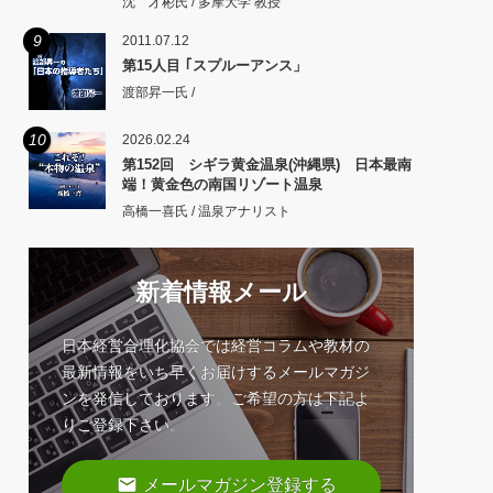
沈 才彬氏 / 多摩大学 教授
9
2011.07.12
第15人目 ｢スプルーアンス」
渡部昇一氏 /
10
2026.02.24
第152回 シギラ黄金温泉(沖縄県) 日本最南
端！黄金色の南国リゾート温泉
高橋一喜氏 / 温泉アナリスト
新着情報メール
日本経営合理化協会では経営コラムや教材の
最新情報をいち早くお届けするメールマガジ
ンを発信しております。ご希望の方は下記よ
りご登録下さい。
email
メールマガジン登録する