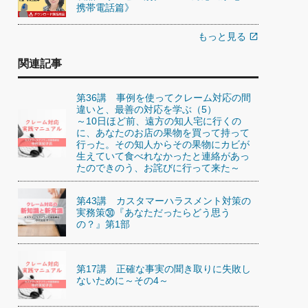
携帯電話篇》
もっと見る
open_in_new
関連記事
第36講 事例を使ってクレーム対応の間
違いと、最善の対応を学ぶ（5）
～10日ほど前、遠方の知人宅に行くの
に、あなたのお店の果物を買って持って
行った。その知人からその果物にカビが
生えていて食べれなかったと連絡があっ
たのできのう、お詫びに行って来た～
第43講 カスタマーハラスメント対策の
実務策㉚『あなただったらどう思う
の？』第1部
第17講 正確な事実の聞き取りに失敗し
ないために～その4～