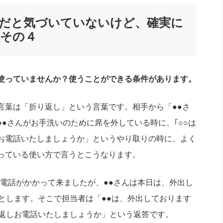
社長のための“全員営業”(30
腕をつくる 人と組織を動かす(200)
銀行交渉はこうしなさい！(12)
高橋一
だと気づいていないけど、確実に
行動科学マネジメント(5)
の社長のビジョン実現道場(10)
その４
使っていませんか？使うことができる条件があります。
葉は「折り返し」という言葉です。相手から「●●さ
●さんがお手洗いのために席を外している時に、｢○○は
お電話いたしましょうか」というやり取りの時に、よく
っている使い方で言うとこうなります。
電話がかかって来ましたが、●●さんは本日は、外出し
とします。そこで担当者は「●●は、外出しております
り返しお電話いたしましょうか」という返答です。