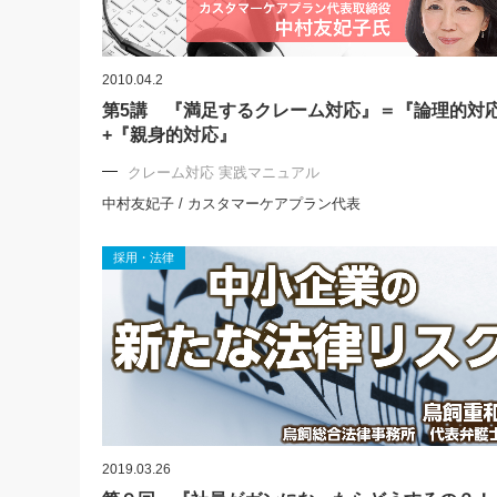
2010.04.2
第5講 『満足するクレーム対応』＝『論理的対
+『親身的対応』
クレーム対応 実践マニュアル
中村友妃子 / カスタマーケアプラン代表
採用・法律
2019.03.26