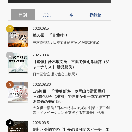
日別
月別
本
収録物
1
2026.08.5
第86回 「言葉狩り」
中村義裕氏 / 日本文化研究家／演劇評論家
2
2026.08.4
【追悼】鈴木敏文氏 言葉で伝える経営（ジ
ャーナリスト 勝見明氏）
日本経営合理化協会出版局 /
3
2023.08.30
176軒目 「活種 鮮寿 ＠岡山市野田屋町
～2貫400円（税別）でおまかせ一本で経営す
る異色の寿司店～」
大久保一彦氏 / 日本の将来のために創業・第二創
業・イノベーションを支援する有限会社 代表
4
2026.08.5
朝礼・会議での「社長の３分間スピーチ」ネ