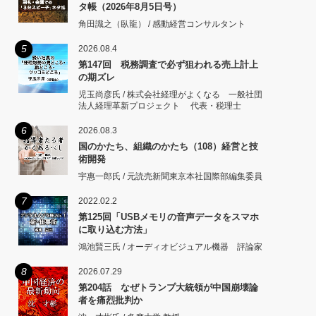
タ帳（2026年8月5日号）
角田識之（臥龍） / 感動経営コンサルタント
5
2026.08.4
第147回 税務調査で必ず狙われる売上計上
の期ズレ
児玉尚彦氏 / 株式会社経理がよくなる 一般社団
法人経理革新プロジェクト 代表・税理士
6
2026.08.3
国のかたち、組織のかたち（108）経営と技
術開発
宇惠一郎氏 / 元読売新聞東京本社国際部編集委員
7
2022.02.2
第125回「USBメモリの音声データをスマホ
に取り込む方法」
鴻池賢三氏 / オーディオビジュアル機器 評論家
8
2026.07.29
第204話 なぜトランプ大統領が中国崩壊論
者を痛烈批判か