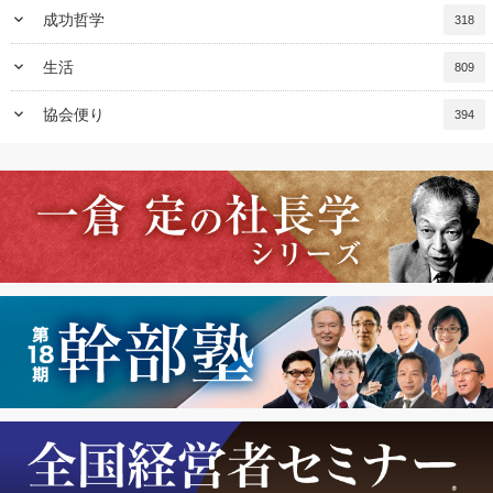
keyboard_arrow_down
成功哲学
318
keyboard_arrow_down
生活
809
keyboard_arrow_down
協会便り
394