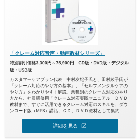
「クレーム対応音声・動画教材シリーズ」
特別割引価格3,300円～75,900円 CD版・DVD版・デジタル
版・USB版
カスタマーケアプラン代表 中村友妃子氏と、田村綾子氏が
「クレーム対応のやり方の基本」、「セルフメンタルケアの
やり方」をわかりやすく解説。業種別のクレーム対応のやり
方から、社員研修用「クレーム対応実践マニュアル」ＤＶＤ
教材まで、すぐに活用できるクレーム対応のスキルを、ダウ
ンロード版（MP3）講話、ＣＤ、ＤＶＤ教材として集約
open_in_new
詳細を見る