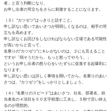
者」と言う判断になり、
お申し出者の苛立ちをさらに刺激することになります。
（３） “カツゼツ”はっきりと話すこと。
申し訳ない思いであいさつが弱弱しくなるのは、相手の苛
立ちを高めます。
申し訳なくお詫びをしなければならない立場である可能性
が高いからと言って、
名乗りの“カツゼツ”にキレがないのは、２にも言えること
ですが「弱そうだから、もっと怒ってやろう。」
というお申し出者の怒り心をいたずらに促進する起爆剤に
なります。
申し訳ない思いは詳しく事情を聞いてから。名乗りのあい
さつは、“カツゼツ”をしっかりとしましょう。
（４）“名乗りのスピード”はあいさつ、社名、部署名、担
当者名の４項目を５０文字程度に工夫し、５秒で言い終え
るのが理想的。