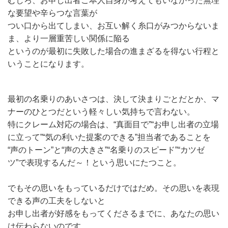
むしろ、お申し出者ご本人自身が考えてもいなかった無理
な要望や辛らつな言葉が
つい口から出てしまい、お互い解く糸口がみつからないま
ま、より一層重苦しい関係に陥る
というのが最初に失敗した場合の進まざるを得ない行程と
いうことになります。
最初の名乗りのあいさつは、決して決まりごとだとか、マ
ナーのひとつだという軽々しい気持ちで言わない。
特にクレーム対応の場合は、“真面目で”“お申し出者の立場
に立って”“気の利いた提案のできる”担当者であることを
“声のトーン”と“声の大きさ”“名乗りのスピード”“カツゼ
ツ”で表現するんだ～！という思いにたつこと。
でもその思いをもっているだけではだめ。その思いを表現
できる声の工夫をしないと
お申し出者が好感をもってくださるまでに、あなたの思い
は伝わらないのです。