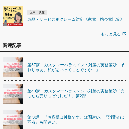
音声・映像
製品・サービス別クレーム対応《家電・携帯電話篇》
もっと見る
open_in_new
関連記事
第37講 カスタマーハラスメント対策の実務策㉔「そ
れじゃあ、私が悪いってことですか！」
第40講 カスタマーハラスメント対策の実務策㉗「売
ったら売りっぱなしだ！」第2部
第３講 『お客様は神様です』は間違い。『消費者は
弱者』も間違い。