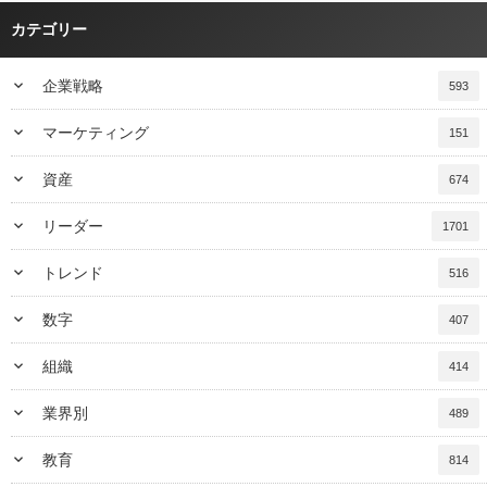
カテゴリー
keyboard_arrow_down
企業戦略
593
keyboard_arrow_down
マーケティング
151
keyboard_arrow_down
資産
674
keyboard_arrow_down
リーダー
1701
keyboard_arrow_down
トレンド
516
keyboard_arrow_down
数字
407
keyboard_arrow_down
組織
414
keyboard_arrow_down
業界別
489
keyboard_arrow_down
教育
814