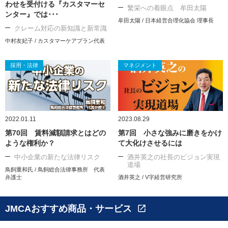
わせを受付ける『カスタマーセ
繁栄への着眼点 牟田太陽
ンター』では･･･
牟田太陽 / 日本経営合理化協会 理事長
クレーム対応の新知識と新常識
中村友妃子 / カスタマーケアプラン代表
採用・法律
マネジメント
2022.01.11
2023.08.29
第70回 賃料減額請求とはどの
第7回 小さな強みに磨きをかけ
ような権利か？
て大化けさせるには
中小企業の新たな法律リスク
酒井英之の社長のビジョン実現
道場
鳥飼重和氏 / 鳥飼総合法律事務所 代表
弁護士
酒井英之 / V字経営研究所
JMCAおすすめ商品・サービス
open_in_new