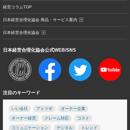
経営コラムTOP
exit_to_app
日本経営合理化協会 商品・サービス案内
exit_to_app
日本経営合理化協会
日本経営合理化協会
公式WEB/SNS
注目のキーワード
いい会社
アトツギ
オーナー企業
オーナー経営
クレーム対応
コスト
コミュニケーション
デジタル
トレンド