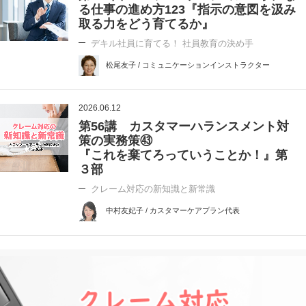
る仕事の進め方123『指示の意図を汲み
取る力をどう育てるか』
デキル社員に育てる！ 社員教育の決め手
松尾友子 / コミュニケーションインストラクター
2026.06.12
第56講 カスタマーハランスメント対
策の実務策㊸
『これを棄てろっていうことか！』第
３部
クレーム対応の新知識と新常識
中村友妃子 / カスタマーケアプラン代表