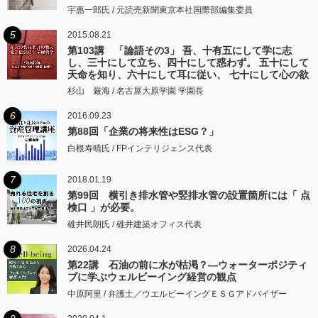
宇惠一郎氏 / 元読売新聞東京本社国際部編集委員
5
2015.08.21
第103講 「論語その3」 吾、十有五にして学に志
し、三十にして立ち、四十にして惑わず。 五十にして
天命を知り、六十にして耳に従い、 七十にして心の欲
するところに従いて矩をこえず。
杉山 厳海 / 名古屋大原学園 学園長
6
2016.09.23
第88回「企業の将来性はESG？」
白根寿晴氏 / FPインテリジェンス代表
7
2018.01.19
第99回 横引き排水管や竪排水管の設置箇所には「 点
検口 」が必要。
碓井民朗氏 / 碓井建築オフィス代表
8
2026.04.24
第22講 石油の前に水が枯渇？―ウォーターポジティ
ブに学ぶウェルビーイング経営の観点
中原阿里 / 弁護士／ウエルビーイングＥＳＧアドバイザー