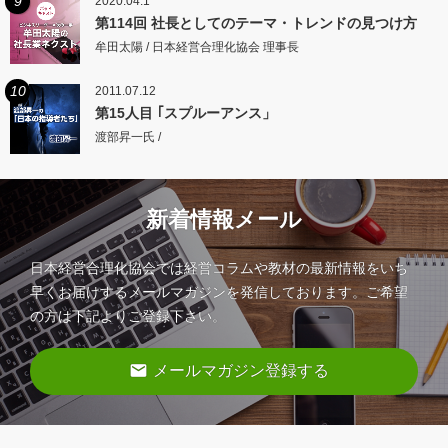
9
2020.04.1
第114回 社長としてのテーマ・トレンドの見つけ方
牟田太陽 / 日本経営合理化協会 理事長
10
2011.07.12
第15人目 ｢スプルーアンス」
渡部昇一氏 /
新着情報メール
日本経営合理化協会では経営コラムや教材の最新情報をいち
早くお届けするメールマガジンを発信しております。ご希望
の方は下記よりご登録下さい。
email
メールマガジン登録する