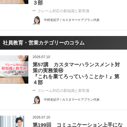
３部
クレーム対応の新知識と新常識
中村友妃子 / カスタマーケアプラン代表
社員教育・営業カテゴリーのコラム
2026.07.10
第57講 カスタマーハランスメント対
策の実務策㊹
『これを棄てろっていうことか！』第
４部
クレーム対応の新知識と新常識
中村友妃子 / カスタマーケアプラン代表
2026.07.10
第199回 コミュニケーション上手にな