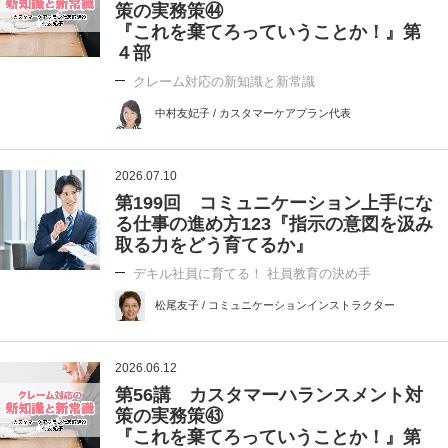
策の実務策㊹
『これを棄てろっていうことか！』第
４部
クレーム対応の新知識と新常識
中村友妃子 / カスタマーケアプラン代表
2026.07.10
第199回 コミュニケーション上手にな
る仕事の進め方123『指示の意図を汲み
取る力をどう育てるか』
デキル社員に育てる！ 社員教育の決め手
松尾友子 / コミュニケーションインストラクター
2026.06.12
第56講 カスタマーハランスメント対
策の実務策㊸
『これを棄てろっていうことか！』第