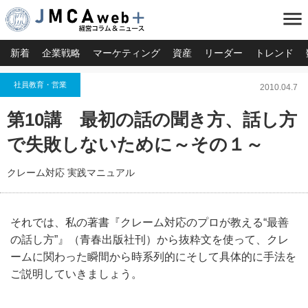
menu
新着
企業戦略
マーケティング
資産
リーダー
トレンド
社員教育・営業
2010.04.7
第10講 最初の話の聞き方、話し方
で失敗しないために～その１～
クレーム対応 実践マニュアル
それでは、私の著書『クレーム対応のプロが教える“最善
の話し方”』（青春出版社刊）から抜粋文を使って、クレ
ームに関わった瞬間から時系列的にそして具体的に手法を
ご説明していきましょう。