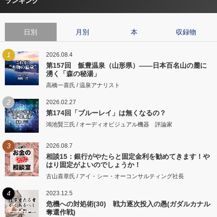
ランキング
日別
月別
本
収録物
1
2026.08.4
第157回 飯豊温泉（山形県）――日本百名山の麓に
湧く「森の秘湯」
高橋一喜氏 / 温泉アナリスト
2
2026.02.27
第174回「ブルーレイ」は無くなるの？
鴻池賢三氏 / オーディオビジュアル機器 評論家
3
2026.08.7
相談15：銀行がやたらと固定金利を勧めてきます！や
はり固定がよいのでしょうか！
古山喜章氏 / アイ・シー・オーコンサルティング社長
4
2023.12.5
危機への対処術(30) 戦力逐次投入の愚(ガダルカナル
奪還作戦)