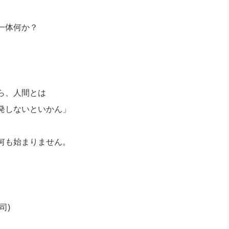
一体何か？
ら、人間とは
発しないといかん」
何も始まりません。
司)