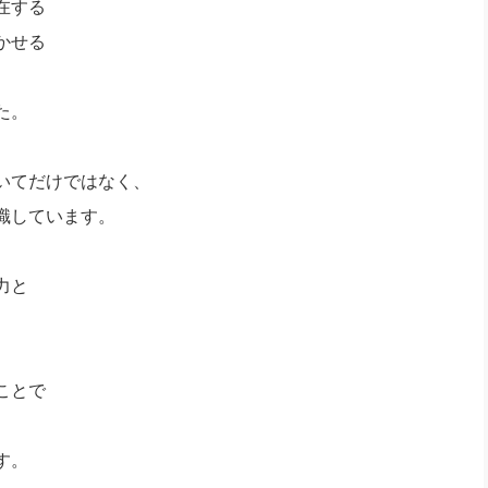
在する
かせる
た。
いてだけではなく、
識しています。
力と
ことで
す。