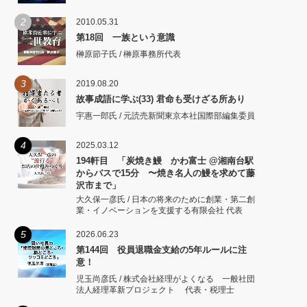
2
2010.05.31
第18回 一族という意識
榊原節子氏 / 榊原事務所代表
3
2019.08.20
故事成語に学ぶ(33) 君命も受けざる所あり
宇惠一郎氏 / 元読売新聞東京本社国際部編集委員
4
2025.03.12
194軒目 「炭焼き鰻 かわ富士 @湘南台駅
からバスで15分 〜焼き名人の鰻を求めて藤
沢市まで」
大久保一彦氏 / 日本の将来のために創業・第二創
業・イノベーションを支援する有限会社 代表
5
2026.06.23
第144回 役員退職金支給の5年ルールに注
意！
児玉尚彦氏 / 株式会社経理がよくなる 一般社団
法人経理革新プロジェクト 代表・税理士