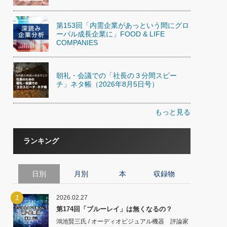
第153回「内需企業があっという間にグロ
ーバル成長企業に」FOOD & LIFE
COMPANIES
朝礼・会議での「社長の３分間スピー
チ」ネタ帳（2026年8月5日号）
もっと見る
ランキング
日別
月別
本
収録物
1
2026.02.27
第174回「ブルーレイ」は無くなるの？
鴻池賢三氏 / オーディオビジュアル機器 評論家