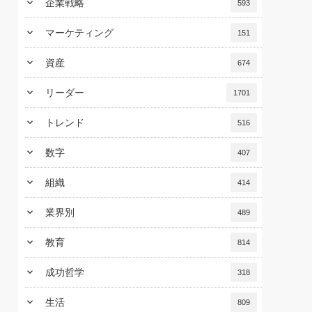
keyboard_arrow_down
企業戦略
593
keyboard_arrow_down
マーケティング
151
keyboard_arrow_down
資産
674
keyboard_arrow_down
リーダー
1701
keyboard_arrow_down
トレンド
516
keyboard_arrow_down
数字
407
keyboard_arrow_down
組織
414
keyboard_arrow_down
業界別
489
keyboard_arrow_down
教育
814
keyboard_arrow_down
成功哲学
318
keyboard_arrow_down
生活
809