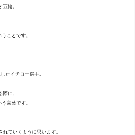
社長のための“全員営業”(30
オ五輪。
腕をつくる 人と組織を動かす(200)
銀行交渉はこうしなさい！(12)
高橋一
行動科学マネジメント(5)
の社長のビジョン実現道場(10)
いうことです。
成したイチロー選手。
る際に、
いう言葉です。
されていくように思います。