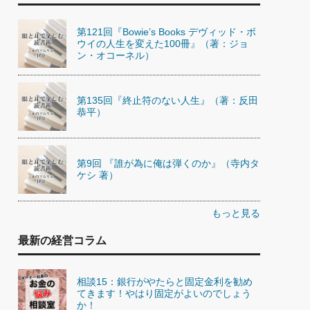
第121回『Bowie’s Books デヴィッド・ボ
ウイの人生を変えた100冊』（著：ジョ
ン・オコーネル）
第135回『終止符のない人生』（著：反田
恭平）
第9回 『誰が為に俺は弾くのか』（寺内タ
ケシ 著）
もっと見る
最新の経営コラム
相談15：銀行がやたらと固定金利を勧め
てきます！やはり固定がよいのでしょう
か！