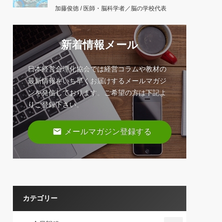
加藤俊徳 / 医師・脳科学者／脳の学校代表
新着情報メール
日本経営合理化協会では経営コラムや教材の
最新情報をいち早くお届けするメールマガジ
ンを発信しております。ご希望の方は下記よ
りご登録下さい。
email
メールマガジン登録する
カテゴリー