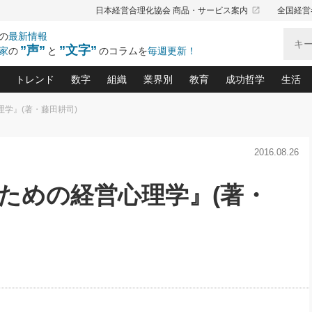
launch
日本経営合理化協会 商品・サービス案内
全国経営
の
最新情報
”声”
”文字”
家
の
と
のコラムを
毎週更新！
トレンド
数字
組織
業界別
教育
成功哲学
生活
理学』(著・藤田耕司)
る仕組みづくり講座(12)
産を守る一手(171)
ーワンで勝ち残る企業風土づくり(54)
《ニューヨーク発》ビジネスリーダーの先読み: 最新トレンド
オーナー社長の「お金の悩み相談室」(15)
「賃金の誤解」(135)
なぜ、トヨタ式で会社が伸びるのか？(
“出来る”管理職の条件(62)
中国哲学に学ぶ 不
おの
と戦略拠点(9)
(50)
2016.08.26
ーバル経営者は知ってい
(39)
スリーダー×次の一手「牟田太陽の社長業ネクスト」
おカネが残る決算書にするために、やっておきたいこと(
中小企業の新たな法律リスク(178)
売れる住宅を創る 100の視点(100)
あなただからお願いしたいと
令和時代の「社長の
”(9)
「社長の繁盛トレンド通信」(90)
デジ
向(204)
会社を守り抜くための緊急対策(100)
職場の生産性を下げるハラスメントの予防策(1
大久保一彦の“流行る”お店の仕組みづく
クレーム対応 実践マニュアル
先人の名句名言の教
のための経営心理学』(著・
トル・F・グジバチの『経営戦略の新常識』(12)
北村森の「今月のヒット商品」(109)
リーダ
2026.08.5
2
る経営」の極意
、決めておきたい、知っておきたい、やってお
強い決算書の会社はココが違う！(36)
賃金決定の定石(68)
柿内幸夫─社長のための現場改善(174
クレーム対応の新知識と新常
渡部昇一の「日本の
い
第109話 伝統的産品を21世紀
第
ジオジャパンの成功要因と
る者かくあるべし(635)
次の売れ筋をつかむ術(102)
ワイ
」
に生かし切る！
損益分岐点を下げる、Ｐ／Ｌ不況時代の新戦略(12)
顧客・社員・社会から支持される「ウェルビ
デキル社員に育てる！ 社員
経営に活かす“十八史
の資産管理講座(95)
会議での「社長の３分間スピーチ」ネタ帳(159)
社長のメシの種 4.0(206)
門」(23)
必読
2026.08.5
新・会計経営と実学(37)
東川鷹年の「中小企業の人育
略(77)
53)
「経営知になる考え方」(57)
眼と耳
朝礼・会議での「社長の３分間
決算書の“見える化”術(12)
業績アップにつながる！ワン
スピーチ」ネタ帳（2026年8月5
ブランド戦略(39)
日号）
なたにお願いしたいと思われる「一流の仕事術」(28)
社長の
賢い社長の「経理財務の見どころ・勘どころ・ツッコ
欧米資産家に学ぶ二世教育(1
ぐせ経営哲学(100)
ろ」(149)
米国