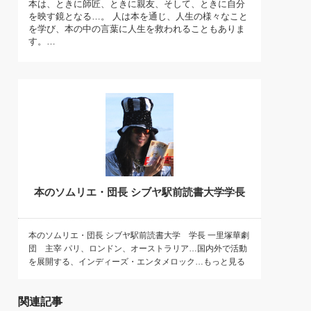
本は、ときに師匠、ときに親友、そして、ときに自分
)
を映す鏡となる…。 人は本を通じ、人生の様々なこと
喜の『これぞ！"本物の温泉"』(157)
を学び、本の中の言葉に人生を救われることもありま
す。…
本のソムリエ・団長 シブヤ駅前読書大学学長
本のソムリエ・団長 シブヤ駅前読書大学 学長 一里塚華劇
団 主宰 パリ、ロンドン、オーストラリア…国内外で活動
を展開する、インディーズ・エンタメロック…もっと見る
関連記事