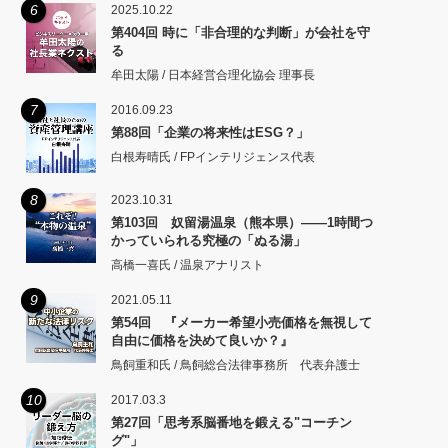
6
2025.10.22
第404回 時に「非合理的な判断」が会社を守
る
牟田太陽 / 日本経営合理化協会 理事長
7
2016.09.23
第88回「企業の将来性はESG？」
白根寿晴氏 / FPインテリジェンス代表
8
2023.10.31
第103回 奴留湯温泉（熊本県）――1時間つ
かっていられる究極の「ぬる湯」
高橋一喜氏 / 温泉アナリスト
9
2021.05.11
第54回 『メーカー希望小売価格を無視して
自由に価格を決めて良いか？』
鳥飼重和氏 / 鳥飼総合法律事務所 代表弁護士
10
2017.03.3
第27回「思考系脳番地を鍛える"コーチン
グ"」