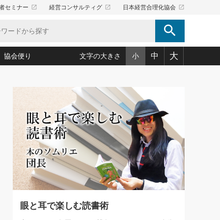
launch
launch
launch
者セミナー
経営コンサルティグ
日本経営合理化協会
search
大
中
協会便り
文字の大きさ
小
5)
況は会社守成の好機(38)
ころ心平の ──社長のための「か・ら・だマネジメント」
「愛読者通信」著者インタビュー(44)
34)
思われる 気配りの達人(127)
人間力の磨き方」(86)
ビジネス見聞録 経営ニュース(100)
タルＡＶを味方に！新・仕事術(180)
0)
り(210)
(92)
え 東洋思想に学ぶ経営学(132)
作間信司の経営無形庵(けいえいむぎょうあん)(166)
ー脳の鍛え方(32)
もっとみる
026.08.5
)
識(57)
指導者たち」(32)
経営セミナー情報局(1)
86回 「言葉狩り」
ンを楽しむ基礎レッスン(12)
ーイング経営入
教育の決め手(203)
略”(30)
繁栄への着眼点 牟田太陽(76)
！社長が読むべき今月の4冊(88)
て」(38)
講話を聞いて学ぼう 実学・耳学・磨く「ミミガク」のすすめ
で楽しむ読書術(162)
(7)
ランク上の手紙・メール術(100)
「氣」(30)
眼と耳で楽しむ読書術
ミどこ
00)
スポーツ・ビジネスに学ぶ心理学(98)