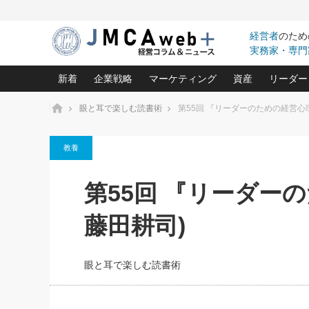
経営者
のため
実務家・専門
新着
企業戦略
マーケティング
資産
リーダー
ホーム
眼と耳で楽しむ読書術
第55回 『リーダーのための経営心
中小企業の「１位づくり」戦略(96)
ネット戦略成功の秘訣 圧倒的に儲か
あなたの会社と資
オンリ
教養
利益を最大化する「業務改善」横田尚哉氏(5)
ビジネスを一瞬で制する！一流グロ
どうなる金融業界
ビジネ
る“社長の戦略印象リスクマネジメント
(446)
強い会社を築く ビジネス・クリニック(240)
中国経済の最新動
第55回 『リーダー
ロングセラーの玉手箱(9)
ピョー
2026.08.7
2026.08.7
日本レーザー「人を大切にしながら利益を上げ
事業承継の前に
相談15：銀行がやたらと固定金
第153回「内需企業があっと
(3)
大復活＆快進撃！ユニバーサルスタ
きたいコト(12)
指導者た
藤田耕司)
利を勧めてきます！やはり固定
う間にグローバル成長企業に
は(5)
がよいのでしょうか！
FOOD & LIFE COMPANIES
武器としてのM&A入門(3)
会社と社長のため
朝礼・
最高の自分を表現する 成功イメージ戦
社長のための“儲かる通販”戦略視点(151)
深読み企業分析(1
楠木建の
眼と耳で楽しむ読書術
酒井光雄 成功事例に学ぶ繁栄企業の
継続経営 百話百行(85)
次もあ
野田久美子 香港ビジネス成功法(10)
社長の口