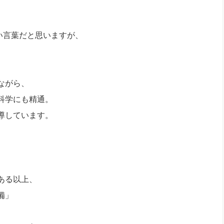
い言葉だと思いますが、
ながら、
科学にも精通。
導しています。
ある以上、
備」