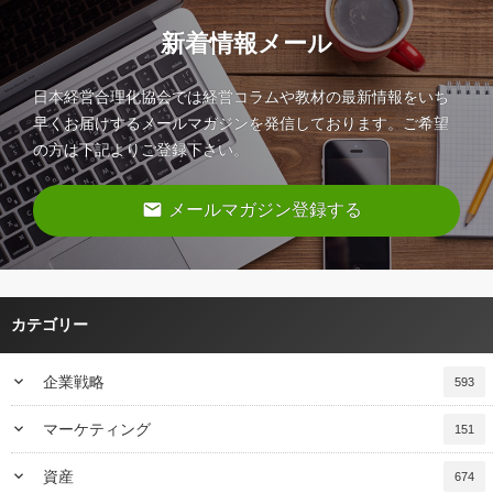
新着情報メール
日本経営合理化協会では経営コラムや教材の最新情報をいち
早くお届けするメールマガジンを発信しております。ご希望
の方は下記よりご登録下さい。
email
メールマガジン登録する
カテゴリー
keyboard_arrow_down
企業戦略
593
keyboard_arrow_down
マーケティング
151
keyboard_arrow_down
資産
674