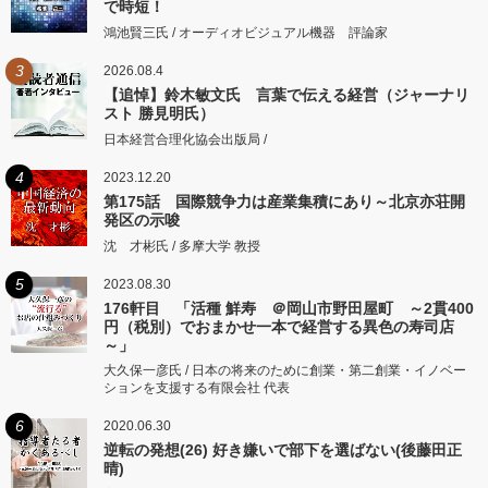
で時短！
鴻池賢三氏 / オーディオビジュアル機器 評論家
3
2026.08.4
【追悼】鈴木敏文氏 言葉で伝える経営（ジャーナリ
スト 勝見明氏）
日本経営合理化協会出版局 /
4
2023.12.20
第175話 国際競争力は産業集積にあり～北京亦荘開
発区の示唆
沈 才彬氏 / 多摩大学 教授
5
2023.08.30
176軒目 「活種 鮮寿 ＠岡山市野田屋町 ～2貫400
円（税別）でおまかせ一本で経営する異色の寿司店
～」
大久保一彦氏 / 日本の将来のために創業・第二創業・イノベー
ションを支援する有限会社 代表
6
2020.06.30
逆転の発想(26) 好き嫌いで部下を選ばない(後藤田正
晴)