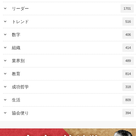
keyboard_arrow_down
リーダー
1701
keyboard_arrow_down
トレンド
516
keyboard_arrow_down
数字
406
keyboard_arrow_down
組織
414
keyboard_arrow_down
業界別
489
keyboard_arrow_down
教育
814
keyboard_arrow_down
成功哲学
318
keyboard_arrow_down
生活
809
keyboard_arrow_down
協会便り
394