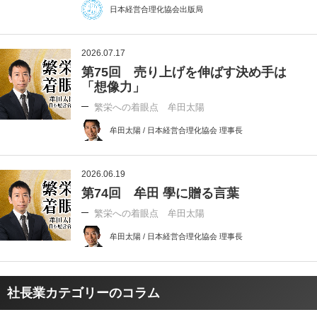
日本経営合理化協会出版局
2026.07.17
第75回 売り上げを伸ばす決め手は
「想像力」
繁栄への着眼点 牟田太陽
牟田太陽 / 日本経営合理化協会 理事長
2026.06.19
第74回 牟田 學に贈る言葉
繁栄への着眼点 牟田太陽
牟田太陽 / 日本経営合理化協会 理事長
社長業カテゴリーのコラム