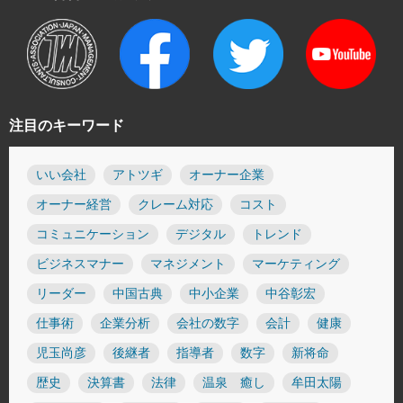
注目のキーワード
いい会社
アトツギ
オーナー企業
オーナー経営
クレーム対応
コスト
コミュニケーション
デジタル
トレンド
ビジネスマナー
マネジメント
マーケティング
リーダー
中国古典
中小企業
中谷彰宏
仕事術
企業分析
会社の数字
会計
健康
児玉尚彦
後継者
指導者
数字
新将命
歴史
決算書
法律
温泉 癒し
牟田太陽