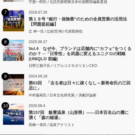
宇惠一郎氏 / 元読売新聞東京本社国際部編集委員
7
2016.07.26
第１９号 "銀行・保険業"のための全員営業の活用法
【問題提起編】
辻 伸一氏 / 辻経営(有) 代表取締役
8
2025.06.27
Vol.4 なぜ今、ブランドは店舗内に“カフェ”をつくる
のか？ ─「日常性」を武器に変えるユニクロの戦略
(UNIQLO 前編)
日野江都子氏 / リアルコスモポリタンCEO
9
2024.09.18
第63回 「去る者は日々に疎くなし～新将命氏の三回
忌に」
中村義裕氏 / 日本文化研究家／演劇評論家
10
2026.08.4
第157回 飯豊温泉（山形県）――日本百名山の麓に
湧く「森の秘湯」
高橋一喜氏 / 温泉アナリスト