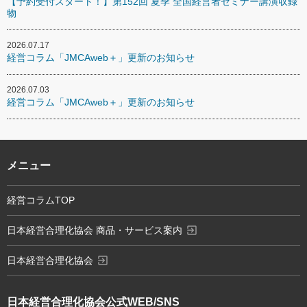
【予約受付スタート！】第152回 夏季 全国経営者セミナー講演収録
物
2026.07.17
経営コラム「JMCAweb＋」更新のお知らせ
2026.07.03
経営コラム「JMCAweb＋」更新のお知らせ
メニュー
経営コラムTOP
exit_to_app
日本経営合理化協会 商品・サービス案内
exit_to_app
日本経営合理化協会
日本経営合理化協会
公式WEB/SNS