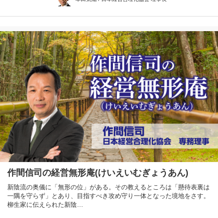
作間信司の経営無形庵(けいえいむぎょうあん)
新陰流の奥儀に「無形の位」がある。その教えるところは「懸待表裏は
一隅を守らず」とあり、目指すべき攻め守り一体となった境地をさす。
柳生家に伝えられた新陰…