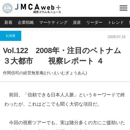
menu
新着
企業戦略
マーケティング
資産
リーダー
トレンド
社長業
2008.07.16
Vol.122 2008年・注目のベトナム
３大都市 視察レポート ４
作間信司の経営無形庵(けいえいむぎょうあん)
前回、「信頼できる日本人人脈」というキーワードで終
わったが、これはどこでも聞く大切な項目だ。
今回の視察ツアーでも、実は随分多くの方にご援助いた