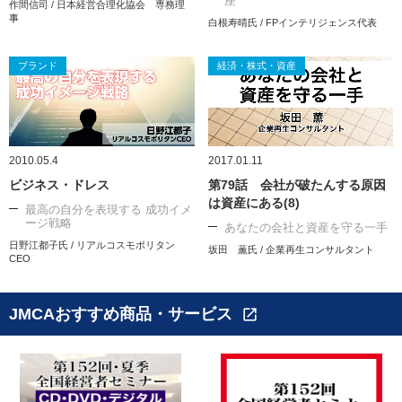
座
作間信司 / 日本経営合理化協会 専務理
事
白根寿晴氏 / FPインテリジェンス代表
ブランド
経済・株式・資産
2010.05.4
2017.01.11
ビジネス・ドレス
第79話 会社が破たんする原因
は資産にある(8)
最高の自分を表現する 成功イメ
ージ戦略
あなたの会社と資産を守る一手
日野江都子氏 / リアルコスモポリタン
坂田 薫氏 / 企業再生コンサルタント
CEO
JMCAおすすめ商品・サービス
open_in_new