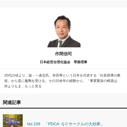
作間信司
日本経営合理化協会 専務理事
20代の頃より、故・一倉定氏、牟田學という日本を代表する「社長指導の教
祖」から直に薫陶を受ける。その10余年の経験から、「事業繁栄の根源は、
何よりもま…もっと見る
関連記事
Vol.109 「PDCA･ＱＣサークルの大効果」