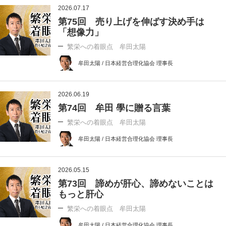
2026.07.17
第75回 売り上げを伸ばす決め手は
「想像力」
繁栄への着眼点 牟田太陽
牟田太陽 / 日本経営合理化協会 理事長
2026.06.19
第74回 牟田 學に贈る言葉
繁栄への着眼点 牟田太陽
牟田太陽 / 日本経営合理化協会 理事長
2026.05.15
第73回 諦めが肝心、諦めないことは
もっと肝心
繁栄への着眼点 牟田太陽
牟田太陽 / 日本経営合理化協会 理事長