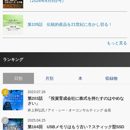
（2026年8月5日号）
第109話 伝統的産品を21世紀に生かし切る！
もっと見る
ランキング
日別
月別
本
収録物
1
2023.07.26
第203話 「投資育成会社に株式を持たすのはやめな
さい」
井上和弘氏 / アイ・シー・オーコンサルティング 会長
2
2025.04.25
第164回 USBメモリはもう古い？スティック型SSD