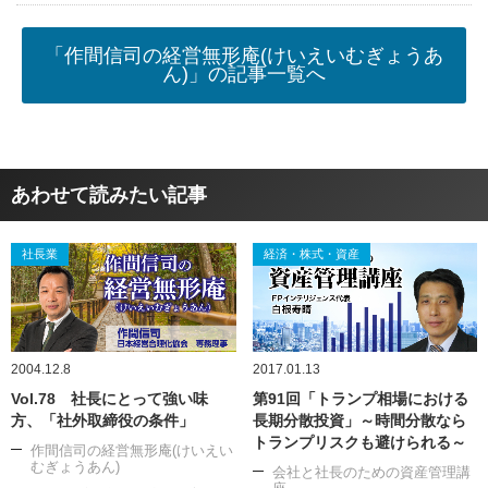
「作間信司の経営無形庵(けいえいむぎょうあ
ん)」の記事一覧へ
あわせて読みたい記事
社長業
経済・株式・資産
2004.12.8
2017.01.13
Vol.78 社長にとって強い味
第91回「トランプ相場における
方、「社外取締役の条件」
長期分散投資」～時間分散なら
トランプリスクも避けられる～
作間信司の経営無形庵(けいえい
むぎょうあん)
会社と社長のための資産管理講