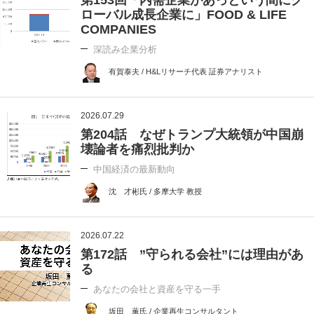
ローバル成長企業に」FOOD & LIFE
COMPANIES
深読み企業分析
有賀泰夫 / H&Lリサーチ代表 証券アナリスト
2026.07.29
第204話 なぜトランプ大統領が中国崩
壊論者を痛烈批判か
中国経済の最新動向
沈 才彬氏 / 多摩大学 教授
2026.07.22
第172話 ”守られる会社”には理由があ
る
あなたの会社と資産を守る一手
坂田 薫氏 / 企業再生コンサルタント