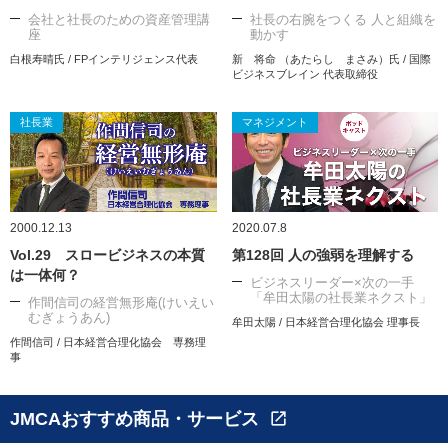
会社と社長のための資産管理講
社長の右腕をつくる 人と組織を
座
動かす
白根寿晴氏 / FPインテリジェンス代表
新 将命 （あたらし まさみ）氏 / 国際
ビジネスブレイン 代表取締役
社長業
マネジメント
2000.12.13
2020.07.8
Vol.29 スロービジネスの本質
第128回 人の強弱を理解する
は一体何？
ビジネスリーダー×次の一手
「牟田太陽の社長業ネクスト」
作間信司の経営無形庵(けいえい
むぎょうあん)
牟田太陽 / 日本経営合理化協会 理事長
作間信司 / 日本経営合理化協会 専務理
事
JMCAおすすめ商品・サービス
open_in_new