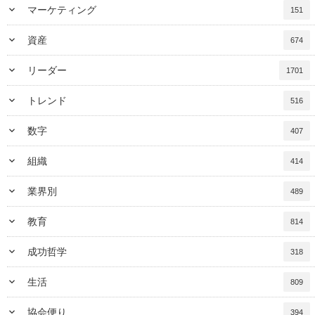
keyboard_arrow_down
マーケティング
151
keyboard_arrow_down
資産
674
keyboard_arrow_down
リーダー
1701
keyboard_arrow_down
トレンド
516
keyboard_arrow_down
数字
407
keyboard_arrow_down
組織
414
keyboard_arrow_down
業界別
489
keyboard_arrow_down
教育
814
keyboard_arrow_down
成功哲学
318
keyboard_arrow_down
生活
809
keyboard_arrow_down
協会便り
394