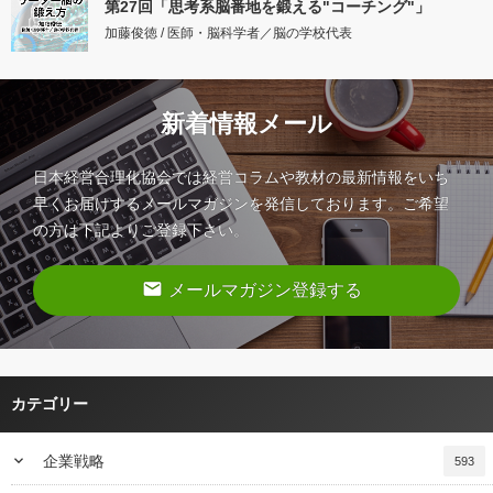
第27回「思考系脳番地を鍛える"コーチング"」
加藤俊徳 / 医師・脳科学者／脳の学校代表
新着情報メール
日本経営合理化協会では経営コラムや教材の最新情報をいち
早くお届けするメールマガジンを発信しております。ご希望
の方は下記よりご登録下さい。
email
メールマガジン登録する
カテゴリー
keyboard_arrow_down
企業戦略
593