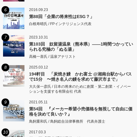
6
2016.09.23
第88回「企業の将来性はESG？」
白根寿晴氏 / FPインテリジェンス代表
7
2023.10.31
第103回 奴留湯温泉（熊本県）――1時間つかってい
られる究極の「ぬる湯」
高橋一喜氏 / 温泉アナリスト
8
2025.03.12
194軒目 「炭焼き鰻 かわ富士 @湘南台駅からバス
で15分 〜焼き名人の鰻を求めて藤沢市まで」
大久保一彦氏 / 日本の将来のために創業・第二創業・イノベー
ションを支援する有限会社 代表
9
2021.05.11
第54回 『メーカー希望小売価格を無視して自由に価
格を決めて良いか？』
鳥飼重和氏 / 鳥飼総合法律事務所 代表弁護士
10
2017.03.3