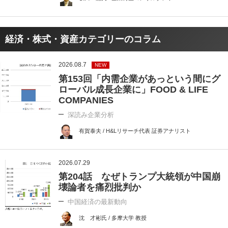
経済・株式・資産カテゴリーのコラム
2026.08.7
NEW
第153回「内需企業があっという間にグ
ローバル成長企業に」FOOD & LIFE
COMPANIES
深読み企業分析
有賀泰夫 / H&Lリサーチ代表 証券アナリスト
2026.07.29
第204話 なぜトランプ大統領が中国崩
壊論者を痛烈批判か
中国経済の最新動向
沈 才彬氏 / 多摩大学 教授