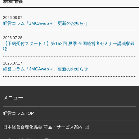
新着情報
2026.08.07
経営コラム「JMCAweb＋」更新のお知らせ
2026.07.28
【予約受付スタート！】第152回 夏季 全国経営者セミナー講演収録
物
2026.07.17
経営コラム「JMCAweb＋」更新のお知らせ
メニュー
経営コラムTOP
exit_to_app
日本経営合理化協会 商品・サービス案内