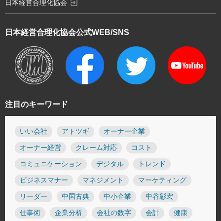
exit_to_app
日本経営合理化協会
日本経営合理化協会
公式WEB/SNS
注目のキーワード
いい会社
アトツギ
オーナー企業
オーナー経営
クレーム対応
コスト
コミュニケーション
デジタル
トレンド
ビジネスマナー
マネジメント
マーケティング
リーダー
中国古典
中小企業
中谷彰宏
仕事術
企業分析
会社の数字
会計
健康