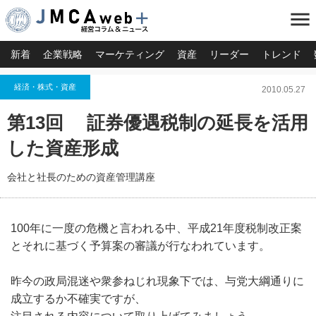
menu
新着
企業戦略
マーケティング
資産
リーダー
トレンド
経済・株式・資産
2010.05.27
第13回 証券優遇税制の延長を活用
した資産形成
会社と社長のための資産管理講座
100年に一度の危機と言われる中、平成21年度税制改正案
とそれに基づく予算案の審議が行なわれています。
昨今の政局混迷や衆参ねじれ現象下では、与党大綱通りに
成立するか不確実ですが、