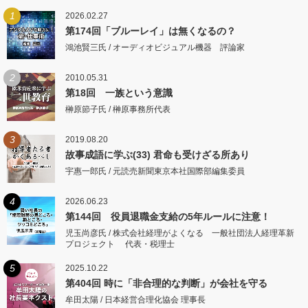
1
2026.02.27
第174回「ブルーレイ」は無くなるの？
鴻池賢三氏 / オーディオビジュアル機器 評論家
2
2010.05.31
第18回 一族という意識
榊原節子氏 / 榊原事務所代表
3
2019.08.20
故事成語に学ぶ(33) 君命も受けざる所あり
宇惠一郎氏 / 元読売新聞東京本社国際部編集委員
4
2026.06.23
第144回 役員退職金支給の5年ルールに注意！
児玉尚彦氏 / 株式会社経理がよくなる 一般社団法人経理革新
プロジェクト 代表・税理士
5
2025.10.22
第404回 時に「非合理的な判断」が会社を守る
牟田太陽 / 日本経営合理化協会 理事長