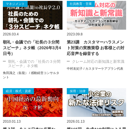
マネジメント
社員教育・営業
2026.03.4
2023.09.8
朝礼・会議での「社長の３分間
第23講 カスタマーハラスメン
スピーチ」ネタ帳（2026年3月4
ト対策の実務策⑩ お客様との対
日号）
応音声を録音する
朝礼・会議での「社長の３分間
クレーム対応の新知識と新常識
スピーチ」ネタ帳
中村友妃子 / カスタマーケアプラン代表
角田識之（臥龍） / 感動経営コンサルタ
ント
経済・株式・資産
採用・法律
2010.01.13
2026.01.13