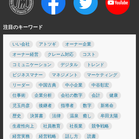
注目のキーワード
いい会社
アトツギ
オーナー企業
オーナー経営
クレーム対応
コスト
コミュニケーション
デジタル
トレンド
ビジネスマナー
マネジメント
マーケティング
リーダー
中国古典
中小企業
中谷彰宏
仕事術
企業分析
会社の数字
会計
健康
児玉尚彦
後継者
指導者
数字
新将命
歴史
決算書
法律
温泉 癒し
牟田太陽
生産性向上
社員教育
社長業
競争戦略
経営実務
経営戦略
話し方
読書