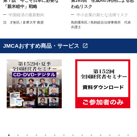
第７話 今こそ日本に必要な
第165回 生成AIの利用による思
「親米睦中」戦略
わぬリスク
中国経済の最新動向
中小企業の新たな法律リスク
沈 才彬氏 / 多摩大学 教授
鳥飼重和氏 / 鳥飼総合法律事務所 代表
弁護士
JMCAおすすめ商品・サービス
open_in_new