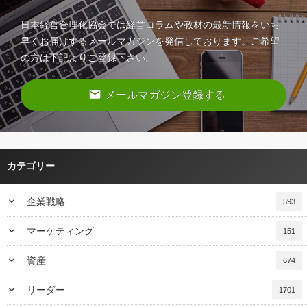
日本経営合理化協会では経営コラムや教材の最新情報をいち
早くお届けするメールマガジンを発信しております。ご希望
の方は下記よりご登録下さい。
email
メールマガジン登録する
カテゴリー
keyboard_arrow_down
企業戦略
593
keyboard_arrow_down
マーケティング
151
keyboard_arrow_down
資産
674
keyboard_arrow_down
リーダー
1701