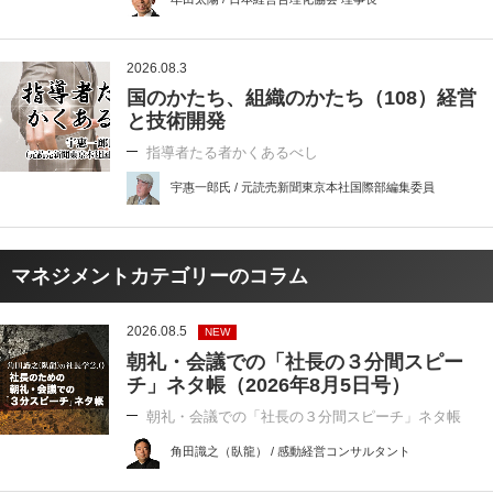
2026.08.3
国のかたち、組織のかたち（108）経営
と技術開発
指導者たる者かくあるべし
宇惠一郎氏 / 元読売新聞東京本社国際部編集委員
マネジメントカテゴリーのコラム
2026.08.5
NEW
朝礼・会議での「社長の３分間スピー
チ」ネタ帳（2026年8月5日号）
朝礼・会議での「社長の３分間スピーチ」ネタ帳
角田識之（臥龍） / 感動経営コンサルタント