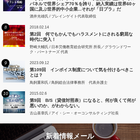
パネルで世界シェア70％を誇り、納入実績は世界60ヶ
国に及ぶ世界的中小企業...それが「日プラ」だ
酒井光雄氏 / ブレインゲイト代表取締役
8
2018.02.14
第2回 何でもかんでもハラスメントにされる窮屈な
時代に突入！
野崎大輔氏 / 日本労働教育総合研究所 所長／グラウンドワー
ク・パートナーズ 代表
9
2023.09.12
第109回 インボイス制度について気を付けるべきこ
とは？
鳥飼重和氏 / 鳥飼総合法律事務所 代表弁護士
10
2015.02.6
第9回 B/S（貸借対照表）になると、何が良くて何が
悪いのか、がわからない。
古山喜章氏 / アイ・シー・オーコンサルティング社長
新着情報メール