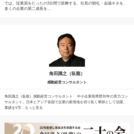
では、従業員をたったの3分間で鼓舞する、社長の朝礼・会議ネタを、
多くの企業の第二成長を…
角田識之（臥龍）
感動経営コンサルタント
角田識之（臥龍）感動経営コンサルタント 中小企業指導歴30年の実力コン
サルタント。日本とアジア各国で企業の新境地を切り拓く軍師として活躍。
業績をV字…もっと見る