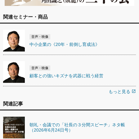
関連セミナー・商品
音声・映像
中小企業の《20年・前倒し育成法》
音声・映像
顧客との強いキズナを武器に戦う経営
もっと見る
open_in_new
関連記事
朝礼・会議での「社長の３分間スピーチ」ネタ帳
（2026年6月24日号）