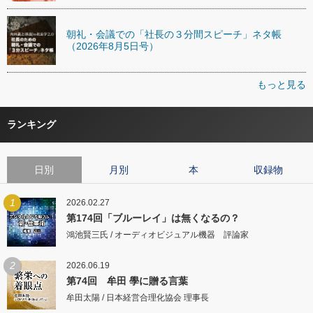
朝礼・会議での「社長の３分間スピーチ」ネタ帳
（2026年8月5日号）
もっと見る
ランキング
日別
月別
本
収録物
1
2026.02.27
第174回「ブルーレイ」は無くなるの？
鴻池賢三氏 / オーディオビジュアル機器 評論家
2
2026.06.19
第74回 牟田 學に贈る言葉
牟田太陽 / 日本経営合理化協会 理事長