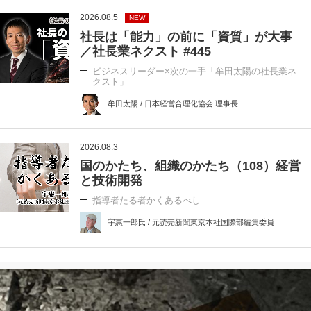
2026.08.5
NEW
社長は「能力」の前に「資質」が大事
／社長業ネクスト #445
ビジネスリーダー×次の一手「牟田太陽の社長業ネ
クスト」
牟田太陽 / 日本経営合理化協会 理事長
2026.08.3
国のかたち、組織のかたち（108）経営
と技術開発
指導者たる者かくあるべし
宇惠一郎氏 / 元読売新聞東京本社国際部編集委員