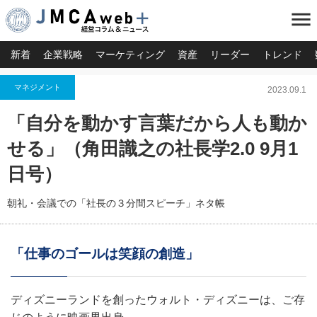
menu
新着
企業戦略
マーケティング
資産
リーダー
トレンド
マネジメント
2023.09.1
「自分を動かす言葉だから人も動か
せる」（角田識之の社長学2.0 9月1
日号）
朝礼・会議での「社長の３分間スピーチ」ネタ帳
「仕事のゴールは笑顔の創造」
ディズニーランドを創ったウォルト・ディズニーは、ご存