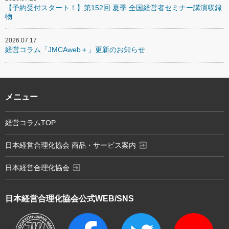
【予約受付スタート！】第152回 夏季 全国経営者セミナー講演収録
物
2026.07.17
経営コラム「JMCAweb＋」更新のお知らせ
メニュー
経営コラムTOP
exit_to_app
日本経営合理化協会 商品・サービス案内
exit_to_app
日本経営合理化協会
日本経営合理化協会
公式WEB/SNS