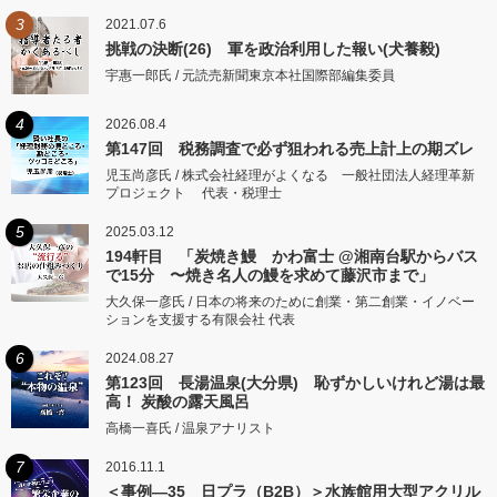
3
2021.07.6
挑戦の決断(26) 軍を政治利用した報い(犬養毅)
宇惠一郎氏 / 元読売新聞東京本社国際部編集委員
4
2026.08.4
第147回 税務調査で必ず狙われる売上計上の期ズレ
児玉尚彦氏 / 株式会社経理がよくなる 一般社団法人経理革新
プロジェクト 代表・税理士
5
2025.03.12
194軒目 「炭焼き鰻 かわ富士 @湘南台駅からバス
で15分 〜焼き名人の鰻を求めて藤沢市まで」
大久保一彦氏 / 日本の将来のために創業・第二創業・イノベー
ションを支援する有限会社 代表
6
2024.08.27
第123回 長湯温泉(大分県) 恥ずかしいけれど湯は最
高！ 炭酸の露天風呂
高橋一喜氏 / 温泉アナリスト
7
2016.11.1
＜事例―35 日プラ（B2B）＞水族館用大型アクリル