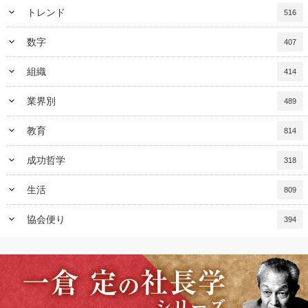
keyboard_arrow_down
トレンド
516
keyboard_arrow_down
数字
407
keyboard_arrow_down
組織
414
keyboard_arrow_down
業界別
489
keyboard_arrow_down
教育
814
keyboard_arrow_down
成功哲学
318
keyboard_arrow_down
生活
809
keyboard_arrow_down
協会便り
394