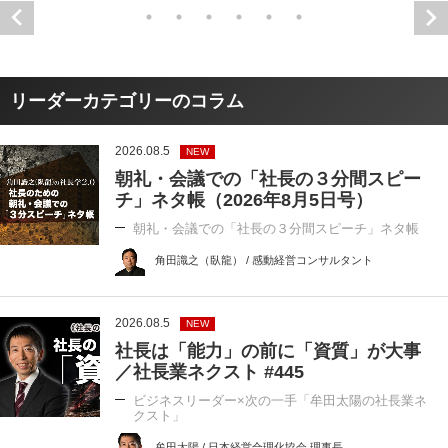
リーダーカテゴリーのコラム
2026.08.5
NEW
朝礼・会議での「社長の３分間スピー
チ」ネタ帳（2026年8月5日号）
朝礼・会議での「社長の３分間スピーチ」ネタ帳
角田識之（臥龍） / 感動経営コンサルタント
2026.08.5
NEW
社長は「能力」の前に「資質」が大事
／社長業ネクスト #445
ビジネスリーダー×次の一手「牟田太陽の社長業ネ
クスト」
牟田太陽 / 日本経営合理化協会 理事長