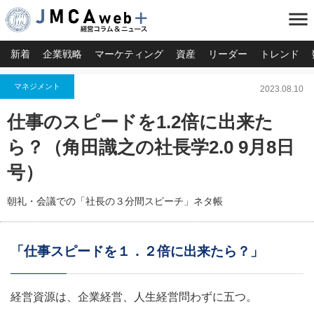
menu
新着
企業戦略
マーケティング
資産
リーダー
トレンド
マネジメント
2023.08.10
仕事のスピードを1.2倍に出来た
ら？（角田識之の社長学2.0 9月8日
号）
朝礼・会議での「社長の３分間スピーチ」ネタ帳
「仕事スピードを１．２倍に出来たら？」
経営資源は、企業経営、人生経営問わずに五つ。