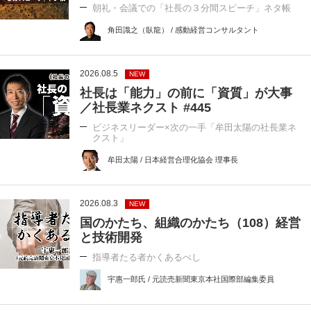
朝礼・会議での「社長の３分間スピーチ」ネタ帳
角田識之（臥龍） / 感動経営コンサルタント
2026.08.5
NEW
社長は「能力」の前に「資質」が大事
／社長業ネクスト #445
ビジネスリーダー×次の一手「牟田太陽の社長業ネ
クスト」
牟田太陽 / 日本経営合理化協会 理事長
2026.08.3
NEW
国のかたち、組織のかたち（108）経営
と技術開発
指導者たる者かくあるべし
宇惠一郎氏 / 元読売新聞東京本社国際部編集委員