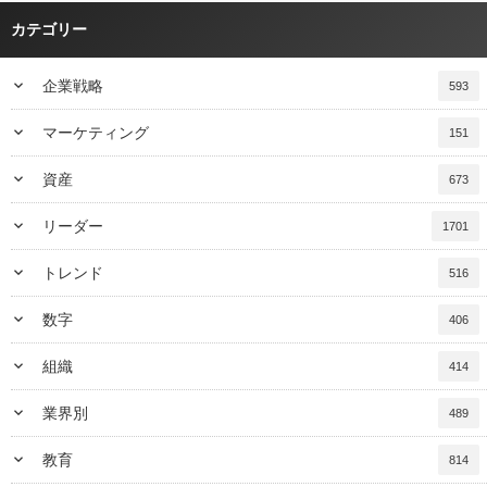
カテゴリー
keyboard_arrow_down
企業戦略
593
keyboard_arrow_down
マーケティング
151
keyboard_arrow_down
資産
673
keyboard_arrow_down
リーダー
1701
keyboard_arrow_down
トレンド
516
keyboard_arrow_down
数字
406
keyboard_arrow_down
組織
414
keyboard_arrow_down
業界別
489
keyboard_arrow_down
教育
814