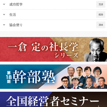
keyboard_arrow_down
成功哲学
318
keyboard_arrow_down
生活
809
keyboard_arrow_down
協会便り
394