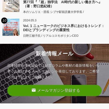
第77回『「超」独学法 AI時代の新しい働き方へ』
（著：野口悠紀雄）
本のソムリエ・団長 シブヤ駅前読書大学学長 /
10
2024.05.3
Vol. 1 ニューヨークのビジネス界におけるトレンド：
DEIとブランディングの重要性
日野江都子氏 / リアルコスモポリタンCEO
新着情報メール
日本経営合理化協会では経営コラムや教材の最新情報をいち
早くお届けするメールマガジンを発信しております。ご希望
の方は下記よりご登録下さい。
email
メールマガジン登録する