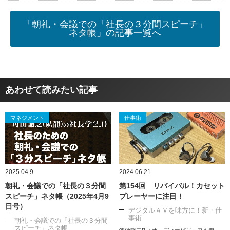
「朝礼・会議での「社長の３分間スピーチ」
ネタ帳」の記事一覧へ
あわせて読みたい記事
マネジメント
仕事術
2025.04.9
2024.06.21
朝礼・会議での「社長の３分間
第154回 リバイバル！カセット
スピーチ」ネタ帳（2025年4月9
プレーヤーに注目！
日号）
デジタルＡＶを味方に！新・仕
事術
朝礼・会議での「社長の３分間
スピーチ」ネタ帳