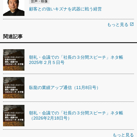
音声・映像
顧客との強いキズナを武器に戦う経営
もっと見る
open_in_new
関連記事
朝礼・会議での「社長の３分間スピーチ」ネタ帳
2025年２月５日号
臥龍の業績アップ通信（11月8日号）
朝礼・会議での「社長の３分間スピーチ」ネタ帳
（2026年2月18日号）
もっと見る