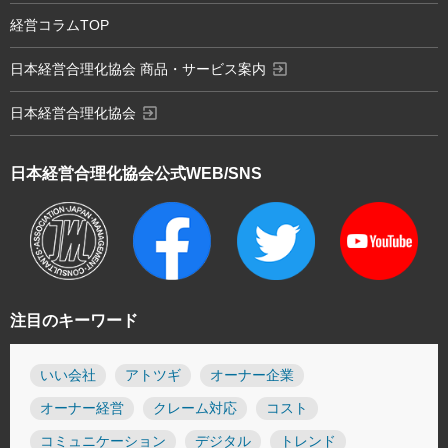
経営コラムTOP
exit_to_app
日本経営合理化協会 商品・サービス案内
exit_to_app
日本経営合理化協会
日本経営合理化協会
公式WEB/SNS
注目のキーワード
いい会社
アトツギ
オーナー企業
オーナー経営
クレーム対応
コスト
コミュニケーション
デジタル
トレンド