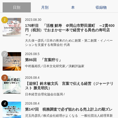
日別
月別
本
収録物
1
2023.08.30
176軒目 「活種 鮮寿 ＠岡山市野田屋町 ～2貫400
円（税別）でおまかせ一本で経営する異色の寿司店
～」
大久保一彦氏 / 日本の将来のために創業・第二創業・イノベー
ションを支援する有限会社 代表
2
2026.08.5
第86回 「言葉狩り」
中村義裕氏 / 日本文化研究家／演劇評論家
3
2026.08.4
【追悼】鈴木敏文氏 言葉で伝える経営（ジャーナリ
スト 勝見明氏）
日本経営合理化協会出版局 /
4
2026.08.4
第147回 税務調査で必ず狙われる売上計上の期ズレ
児玉尚彦氏 / 株式会社経理がよくなる 一般社団法人経理革新