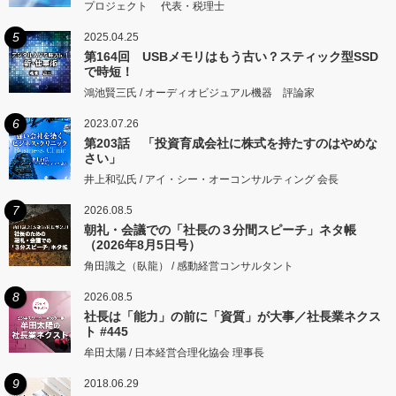
プロジェクト 代表・税理士
5
2025.04.25
第164回 USBメモリはもう古い？スティック型SSD
で時短！
鴻池賢三氏 / オーディオビジュアル機器 評論家
6
2023.07.26
第203話 「投資育成会社に株式を持たすのはやめな
さい」
井上和弘氏 / アイ・シー・オーコンサルティング 会長
7
2026.08.5
朝礼・会議での「社長の３分間スピーチ」ネタ帳
（2026年8月5日号）
角田識之（臥龍） / 感動経営コンサルタント
8
2026.08.5
社長は「能力」の前に「資質」が大事／社長業ネクス
ト #445
牟田太陽 / 日本経営合理化協会 理事長
9
2018.06.29