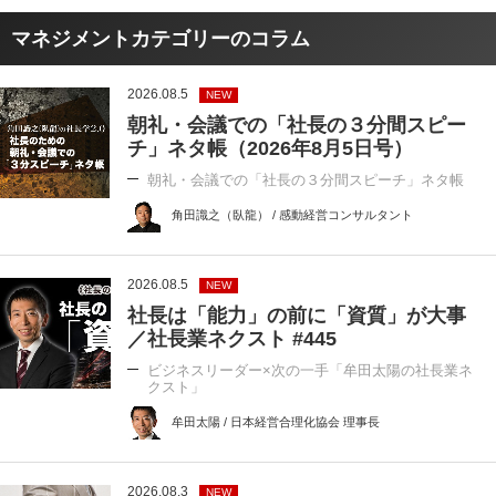
マネジメントカテゴリーのコラム
2026.08.5
NEW
朝礼・会議での「社長の３分間スピー
チ」ネタ帳（2026年8月5日号）
朝礼・会議での「社長の３分間スピーチ」ネタ帳
角田識之（臥龍） / 感動経営コンサルタント
2026.08.5
NEW
社長は「能力」の前に「資質」が大事
／社長業ネクスト #445
ビジネスリーダー×次の一手「牟田太陽の社長業ネ
クスト」
牟田太陽 / 日本経営合理化協会 理事長
2026.08.3
NEW