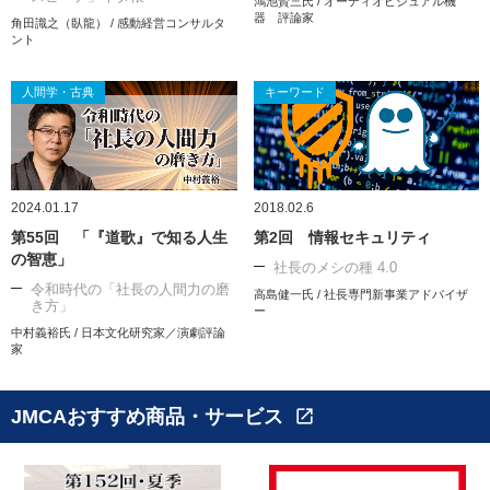
鴻池賢三氏 / オーディオビジュアル機
器 評論家
角田識之（臥龍） / 感動経営コンサルタ
ント
人間学・古典
キーワード
2024.01.17
2018.02.6
第55回 「『道歌』で知る人生
第2回 情報セキュリティ
の智恵」
社長のメシの種 4.0
令和時代の「社長の人間力の磨
高島健一氏 / 社長専門新事業アドバイザ
き方」
ー
中村義裕氏 / 日本文化研究家／演劇評論
家
JMCAおすすめ商品・サービス
open_in_new