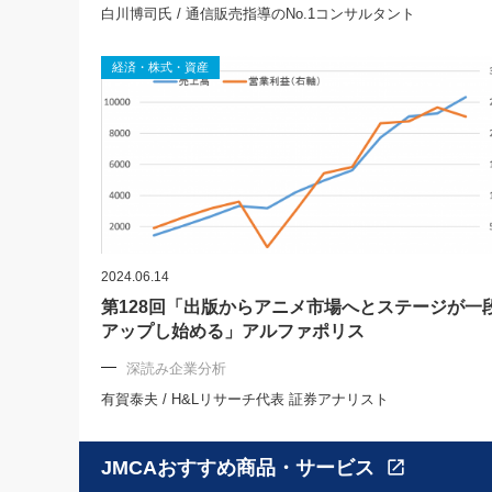
白川博司氏 / 通信販売指導のNo.1コンサルタント
経済・株式・資産
2024.06.14
第128回「出版からアニメ市場へとステージが一
アップし始める」アルファポリス
深読み企業分析
有賀泰夫 / H&Lリサーチ代表 証券アナリスト
JMCAおすすめ商品・サービス
open_in_new