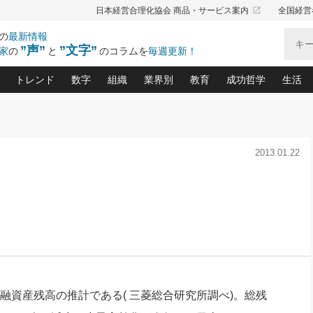
launch
日本経営合理化協会 商品・サービス案内
全国経営
の
最新情報
”声”
”文字”
家
の
と
のコラムを
毎週更新！
トレンド
数字
組織
業界別
教育
成功哲学
生活
る仕組みづくり講座(12)
産を守る一手(171)
ーワンで勝ち残る企業風土づくり(54)
《ニューヨーク発》ビジネスリーダーの先読み: 最新トレンド
オーナー社長の「お金の悩み相談室」(15)
「賃金の誤解」(135)
なぜ、トヨタ式で会社が伸びるのか？(
“出来る”管理職の条件(62)
中国哲学に学ぶ 不
おの
と戦略拠点(9)
(50)
2013.01.22
ーバル経営者は知ってい
(39)
スリーダー×次の一手「牟田太陽の社長業ネクスト」
おカネが残る決算書にするために、やっておきたいこと(
中小企業の新たな法律リスク(178)
売れる住宅を創る 100の視点(100)
あなただからお願いしたいと
令和時代の「社長の
”(9)
「社長の繁盛トレンド通信」(90)
デジ
向(204)
会社を守り抜くための緊急対策(100)
職場の生産性を下げるハラスメントの予防策(1
大久保一彦の“流行る”お店の仕組みづく
クレーム対応 実践マニュアル
先人の名句名言の教
トル・F・グジバチの『経営戦略の新常識』(12)
北村森の「今月のヒット商品」(109)
リーダ
2026.08.5
2
る経営」の極意
、決めておきたい、知っておきたい、やってお
強い決算書の会社はココが違う！(36)
賃金決定の定石(68)
柿内幸夫─社長のための現場改善(174
クレーム対応の新知識と新常
渡部昇一の「日本の
い
第109話 伝統的産品を21世紀
第
ジオジャパンの成功要因と
る者かくあるべし(635)
次の売れ筋をつかむ術(102)
ワイ
」
に生かし切る！
損益分岐点を下げる、Ｐ／Ｌ不況時代の新戦略(12)
顧客・社員・社会から支持される「ウェルビ
デキル社員に育てる！ 社員
経営に活かす“十八史
の資産管理講座(95)
会議での「社長の３分間スピーチ」ネタ帳(159)
社長のメシの種 4.0(206)
門」(23)
必読
2026.08.5
新・会計経営と実学(37)
東川鷹年の「中小企業の人育
略(77)
53)
「経営知になる考え方」(57)
眼と耳
朝礼・会議での「社長の３分間
決算書の“見える化”術(12)
業績アップにつながる！ワン
スピーチ」ネタ帳（2026年8月5
ブランド戦略(39)
日号）
なたにお願いしたいと思われる「一流の仕事術」(28)
社長の
融資産残高の推計である( 三菱総合研究所調べ)。総残
賢い社長の「経理財務の見どころ・勘どころ・ツッコ
欧米資産家に学ぶ二世教育(1
ぐせ経営哲学(100)
ろ」(149)
米国