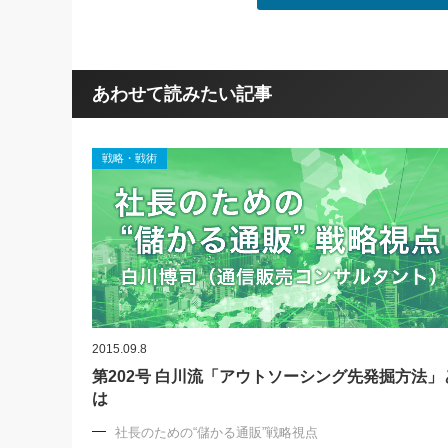
あわせて読みたい記事
戦略・戦術
2015.09.8
第202号 白川流「アウトソーシング先発掘方法」
は
社長のための“儲かる通販”戦略視点