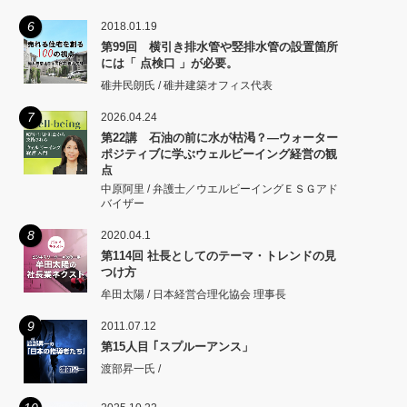
矩をこえず。
6
2018.01.19
第99回 横引き排水管や竪排水管の設置箇所
には「 点検口 」が必要。
碓井民朗氏 / 碓井建築オフィス代表
7
2026.04.24
第22講 石油の前に水が枯渇？―ウォーター
ポジティブに学ぶウェルビーイング経営の観
点
中原阿里 / 弁護士／ウエルビーイングＥＳＧアド
バイザー
8
2020.04.1
第114回 社長としてのテーマ・トレンドの見
つけ方
牟田太陽 / 日本経営合理化協会 理事長
9
2011.07.12
第15人目 ｢スプルーアンス」
渡部昇一氏 /