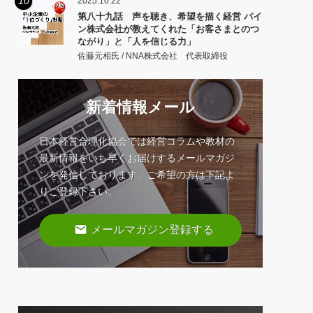
10
2025.10.22
第八十九話 声を聴き、希望を描く経営 パイ
ン株式会社が教えてくれた「お客さまとのつ
ながり」と「人を信じる力」
佐藤元相氏 / NNA株式会社 代表取締役
新着情報メール
日本経営合理化協会では経営コラムや教材の
最新情報をいち早くお届けするメールマガジ
ンを発信しております。ご希望の方は下記よ
りご登録下さい。
email
メールマガジン登録する