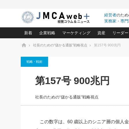
経営者
のため
実務家・専門
新着
企業戦略
マーケティング
資産
リーダー
ホーム
社長のための“儲かる通販”戦略視点
第157号 900兆円
中小企業の「１位づくり」戦略(96)
ネット戦略成功の秘訣 圧倒的に儲か
あなたの会社と資
オンリ
戦略・戦術
利益を最大化する「業務改善」横田尚哉氏(5)
ビジネスを一瞬で制する！一流グロ
どうなる金融業界
ビジネ
る“社長の戦略印象リスクマネジメント
(446)
強い会社を築く ビジネス・クリニック(240)
中国経済の最新動
第157号 900兆円
ロングセラーの玉手箱(9)
ピョー
2026.08.7
2026.08.7
日本レーザー「人を大切にしながら利益を上げ
事業承継の前に
相談15：銀行がやたらと固定金
第153回「内需企業があっと
(3)
大復活＆快進撃！ユニバーサルスタ
きたいコト(12)
指導者た
利を勧めてきます！やはり固定
う間にグローバル成長企業に
は(5)
がよいのでしょうか！
FOOD & LIFE COMPANIES
社長のための“儲かる通販”戦略視点
武器としてのM&A入門(3)
会社と社長のため
朝礼・
最高の自分を表現する 成功イメージ戦
社長のための“儲かる通販”戦略視点(151)
深読み企業分析(1
楠木建の
酒井光雄 成功事例に学ぶ繁栄企業の
継続経営 百話百行(85)
次もあ
この数字は、60 歳以上のシニア層の個人金
野田久美子 香港ビジネス成功法(10)
社長の口