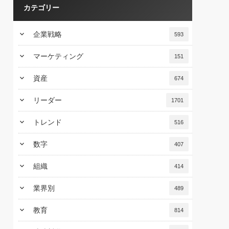
カテゴリー
keyboard_arrow_down
企業戦略
593
keyboard_arrow_down
マーケティング
151
keyboard_arrow_down
資産
674
keyboard_arrow_down
リーダー
1701
keyboard_arrow_down
トレンド
516
keyboard_arrow_down
数字
407
keyboard_arrow_down
組織
414
keyboard_arrow_down
業界別
489
keyboard_arrow_down
教育
814