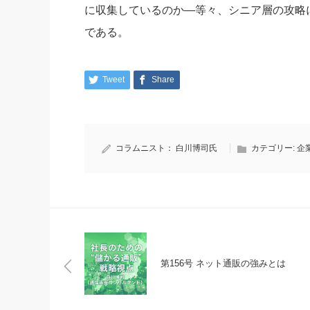
に収集しているのか―等々、シニア層の攻略
である。
Tweet
Share
コラムニスト：
白川博司氏
カテゴリー:
企
第156号 ネット通販の強みとは