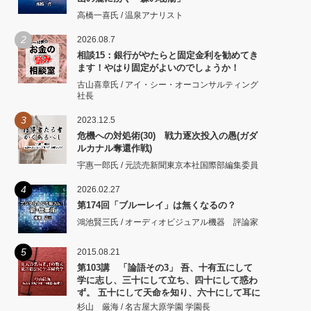
高橋一喜氏 / 温泉アナリスト
2
2026.08.7
相談15：銀行がやたらと固定金利を勧めてき
ます！やはり固定がよいのでしょうか！
古山喜章氏 / アイ・シー・オーコンサルティング
社長
3
2023.12.5
危機への対処術(30) 戦力逐次投入の愚(ガダ
ルカナル奪還作戦)
宇惠一郎氏 / 元読売新聞東京本社国際部編集委員
4
2026.02.27
第174回「ブルーレイ」は無くなるの？
鴻池賢三氏 / オーディオビジュアル機器 評論家
5
2015.08.21
第103講 「論語その3」 吾、十有五にして
学に志し、三十にして立ち、四十にして惑わ
ず。 五十にして天命を知り、六十にして耳に
従い、 七十にして心の欲するところに従いて
杉山 厳海 / 名古屋大原学園 学園長