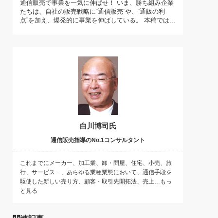
通信販売で事業を一気に伸ばせ！ いま、勝ち組み企業
)
たちは、自社の販売戦略に“通信販売”や、“通販の利
喜の『これぞ！"本物の温泉"』(157)
点”を加え、爆発的に事業を伸ばしている。 本稿では…
白川博司氏
通信販売指導のNo.1コンサルタント
これまでにメーカー、加工業、卸・問屋、住宅、小売、旅
行、サービス…、あらゆる業種業態において、通信手段を
駆使した新しい売り方、顧客・取引先開拓法、売上…もっ
と見る