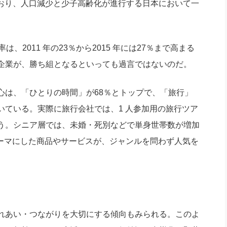
有しており、人口減少と少子高齢化が進行する日本において一
社長のための“全員営業”(30
腕をつくる 人と組織を動かす(200)
銀行交渉はこうしなさい！(12)
高橋一
行動科学マネジメント(5)
の社長のビジョン実現道場(10)
2011 年の23％から2015 年には27％まで高まる
企業が、勝ち組となるといっても過言ではないのだ。
は、「ひとりの時間」が68％とトップで、「旅行」
いている。実際に旅行会社では、1 人参加用の旅行ツア
う。シニア層では、未婚・死別などで単身世帯数が増加
テーマにした商品やサービスが、ジャンルを問わず人気を
れあい・つながりを大切にする傾向もみられる。このよ