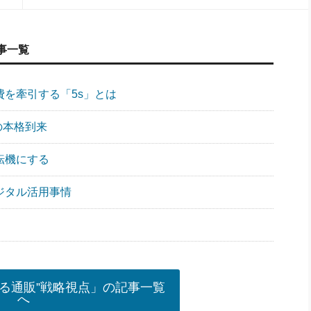
事一覧
費を牽引する「5s」とは
代の本格到来
転機にする
ジタル活用事情
る通販”戦略視点」の記事一覧
へ