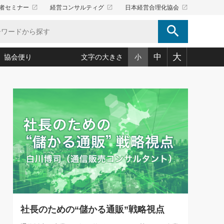
launch
launch
launch
者セミナー
経営コンサルティグ
日本経営合理化協会
search
大
中
協会便り
文字の大きさ
小
5)
況は会社守成の好機(38)
ころ心平の ──社長のための「か・ら・だマネジメント」
「愛読者通信」著者インタビュー(44)
34)
思われる 気配りの達人(127)
人間力の磨き方」(86)
ビジネス見聞録 経営ニュース(100)
タルＡＶを味方に！新・仕事術(180)
0)
り(210)
(92)
え 東洋思想に学ぶ経営学(132)
作間信司の経営無形庵(けいえいむぎょうあん)(166)
ー脳の鍛え方(32)
もっとみる
026.08.5
)
識(57)
指導者たち」(32)
経営セミナー情報局(1)
86回 「言葉狩り」
ンを楽しむ基礎レッスン(12)
ーイング経営入
教育の決め手(203)
略”(30)
繁栄への着眼点 牟田太陽(76)
！社長が読むべき今月の4冊(88)
て」(38)
講話を聞いて学ぼう 実学・耳学・磨く「ミミガク」のすすめ
で楽しむ読書術(162)
(7)
ランク上の手紙・メール術(100)
「氣」(30)
社長のための“儲かる通販”戦略視点
ミどこ
00)
スポーツ・ビジネスに学ぶ心理学(98)