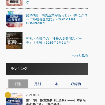
か！
第153回「内需企業があっという間にグロ
ーバル成長企業に」FOOD & LIFE
COMPANIES
朝礼・会議での「社長の３分間スピー
チ」ネタ帳（2026年8月5日号）
もっと見る
ランキング
日別
月別
本
収録物
1
2026.08.4
第157回 飯豊温泉（山形県）――日本百名
山の麓に湧く「森の秘湯」