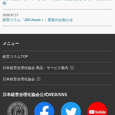
物
2026.07.17
経営コラム「JMCAweb＋」更新のお知らせ
メニュー
経営コラムTOP
exit_to_app
日本経営合理化協会 商品・サービス案内
exit_to_app
日本経営合理化協会
日本経営合理化協会
公式WEB/SNS