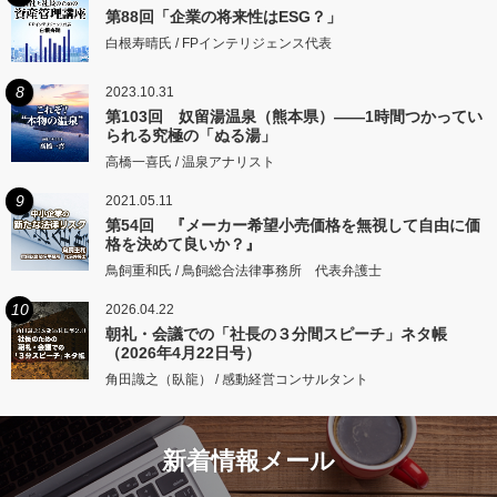
第88回「企業の将来性はESG？」
白根寿晴氏 / FPインテリジェンス代表
8
2023.10.31
第103回 奴留湯温泉（熊本県）――1時間つかってい
られる究極の「ぬる湯」
高橋一喜氏 / 温泉アナリスト
9
2021.05.11
第54回 『メーカー希望小売価格を無視して自由に価
格を決めて良いか？』
鳥飼重和氏 / 鳥飼総合法律事務所 代表弁護士
10
2026.04.22
朝礼・会議での「社長の３分間スピーチ」ネタ帳
（2026年4月22日号）
角田識之（臥龍） / 感動経営コンサルタント
新着情報メール