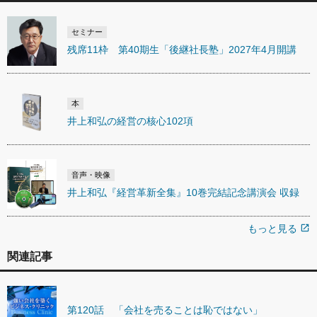
セミナー
残席11枠 第40期生「後継社長塾」2027年4月開講
本
井上和弘の経営の核心102項
音声・映像
井上和弘『経営革新全集』10巻完結記念講演会 収録
もっと見る
open_in_new
関連記事
第120話 「会社を売ることは恥ではない」