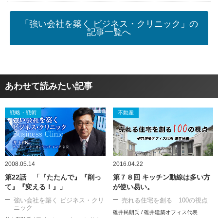
「強い会社を築く ビジネス・クリニック」の
記事一覧へ
あわせて読みたい記事
戦略・戦術
不動産
2008.05.14
2016.04.22
第22話 「『たたんで』『削っ
第７８回 キッチン動線は多い方
て』『変える！』」
が使い易い。
強い会社を築く ビジネス・クリ
売れる住宅を創る 100の視点
ニック
碓井民朗氏 / 碓井建築オフィス代表