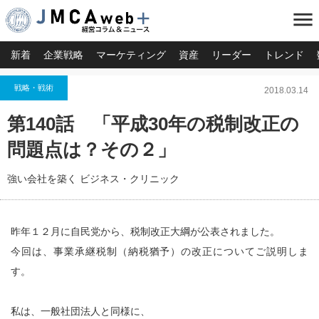
menu
新着
企業戦略
マーケティング
資産
リーダー
トレンド
戦略・戦術
2018.03.14
第140話 「平成30年の税制改正の
問題点は？その２」
強い会社を築く ビジネス・クリニック
昨年１２月に自民党から、税制改正大綱が公表されました。
今回は、事業承継税制（納税猶予）の改正についてご説明しま
す。
私は、一般社団法人と同様に、