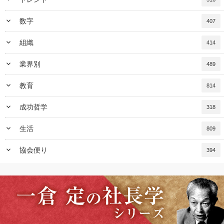
keyboard_arrow_down
数字
407
keyboard_arrow_down
組織
414
keyboard_arrow_down
業界別
489
keyboard_arrow_down
教育
814
keyboard_arrow_down
成功哲学
318
keyboard_arrow_down
生活
809
keyboard_arrow_down
協会便り
394