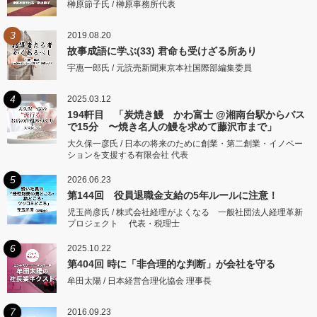
榊原節子氏 / 榊原事務所代表
3
2019.08.20
故事成語に学ぶ(33) 君命も受けざる所あり
宇惠一郎氏 / 元読売新聞東京本社国際部編集委員
4
2025.03.12
194軒目 「炭焼き鰻 かわ富士 @湘南台駅からバス
で15分 〜焼き名人の鰻を求めて藤沢市まで」
大久保一彦氏 / 日本の将来のために創業・第二創業・イノベー
ションを支援する有限会社 代表
5
2026.06.23
第144回 役員退職金支給の5年ルールに注意！
児玉尚彦氏 / 株式会社経理がよくなる 一般社団法人経理革新
プロジェクト 代表・税理士
6
2025.10.22
第404回 時に「非合理的な判断」が会社を守る
牟田太陽 / 日本経営合理化協会 理事長
7
2016.09.23