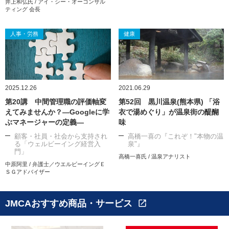
井上和弘氏 / アイ・シー・オーコンサル
ティング 会長
人事・労務
健康
2025.12.26
2021.06.29
第20講 中間管理職の評価軸変
第52回 黒川温泉(熊本県) 「浴
えてみませんか？―Googleに学
衣で湯めぐり」が温泉街の醍醐
ぶマネージャーの定義―
味
顧客・社員・社会から支持され
高橋一喜の『これぞ！"本物の温
る「ウェルビーイング経営入
泉"』
門」
高橋一喜氏 / 温泉アナリスト
中原阿里 / 弁護士／ウエルビーイングＥ
ＳＧアドバイザー
JMCAおすすめ商品・サービス
open_in_new