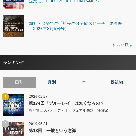
企業に」FOOD & LIFE COMPANIES
朝礼・会議での「社長の３分間スピーチ」ネタ帳
（2026年8月5日号）
もっと見る
ランキング
日別
月別
本
収録物
1
2026.02.27
第174回「ブルーレイ」は無くなるの？
鴻池賢三氏 / オーディオビジュアル機器 評論家
2
2010.05.31
第18回 一族という意識