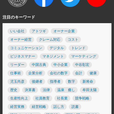
注目のキーワード
いい会社
アトツギ
オーナー企業
オーナー経営
クレーム対応
コスト
コミュニケーション
デジタル
トレンド
ビジネスマナー
マネジメント
マーケティング
リーダー
中国古典
中小企業
中谷彰宏
仕事術
企業分析
会社の数字
会計
健康
児玉尚彦
後継者
指導者
数字
新将命
歴史
決算書
法律
温泉 癒し
牟田太陽
生産性向上
社員教育
社長業
競争戦略
経営実務
経営戦略
話し方
読書