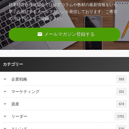
日本経営合理化協会では経営コラムや教材の最新情報をいち
早くお届けするメールマガジンを発信しております。ご希望
の方は下記よりご登録下さい。
email
メールマガジン登録する
カテゴリー
keyboard_arrow_down
企業戦略
593
keyboard_arrow_down
マーケティング
151
keyboard_arrow_down
資産
674
keyboard_arrow_down
リーダー
1701
keyboard_arrow_down
トレンド
516