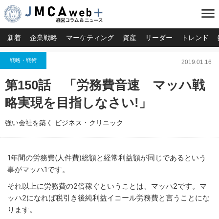
menu
新着
企業戦略
マーケティング
資産
リーダー
トレンド
戦略・戦術
2019.01.16
第150話 「労務費音速 マッハ戦
略実現を目指しなさい!」
強い会社を築く ビジネス・クリニック
1年間の労務費(人件費)総額と経常利益額が同じであるという
事がマッハ1です。
それ以上に労務費の2倍稼ぐということは、マッハ2です。マ
ッハ2になれば税引き後純利益イコール労務費と言うことにな
ります。