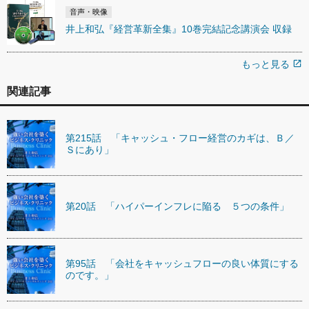
音声・映像
井上和弘『経営革新全集』10巻完結記念講演会 収録
もっと見る
open_in_new
関連記事
第215話 「キャッシュ・フロー経営のカギは、Ｂ／
Ｓにあり」
第20話 「ハイパーインフレに陥る ５つの条件」
第95話 「会社をキャッシュフローの良い体質にする
のです。」