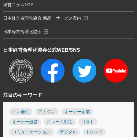
経営コラムTOP
exit_to_app
日本経営合理化協会 商品・サービス案内
exit_to_app
日本経営合理化協会
日本経営合理化協会
公式WEB/SNS
注目のキーワード
いい会社
アトツギ
オーナー企業
オーナー経営
クレーム対応
コスト
コミュニケーション
デジタル
トレンド