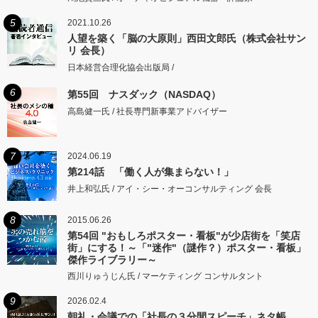
5
2021.10.26
人望を築く「脳の大原則」西田文郎氏（株式会社サン
リ 会長）
日本経営合理化協会出版局 /
6
第55回 ナスダック（NASDAQ）
高島健一氏 / 社長専門新事業アドバイザー
7
2024.06.19
第214話 「働く人が集まらない！」
井上和弘氏 / アイ・シー・オーコンサルティング 会長
8
2015.06.26
第54回 "おもしろポスター・看板"が少店街を「笑店
街」にする！～「"迷作"（謎作？）ポスター・看板」
傑作ライブラリー～
西川りゅうじん氏 / マーケティング コンサルタント
9
2026.02.4
朝礼・会議での「社長の３分間スピーチ」ネタ帳