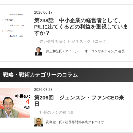
2026.06.17
第238話 中小企業の経営者として、
P/Lに出てくるどの利益を重視していま
すか？
強い会社を築く ビジネス・クリニック
井上和弘氏 / アイ・シー・オーコンサルティング 会長
戦略・戦術カテゴリーのコラム
2026.07.28
第206回 ジェンスン・ファンCEO来
日
社長のメシの種 4.0
高島健一氏 / 社長専門新事業アドバイザー