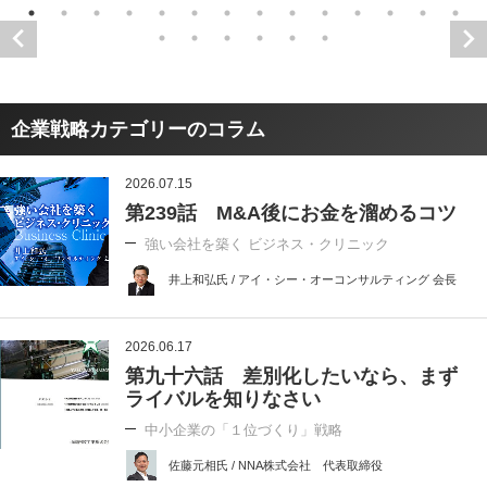
企業戦略カテゴリーのコラム
2026.07.15
第239話 M&A後にお金を溜めるコツ
強い会社を築く ビジネス・クリニック
井上和弘氏 / アイ・シー・オーコンサルティング 会長
2026.06.17
第九十六話 差別化したいなら、まず
ライバルを知りなさい
中小企業の「１位づくり」戦略
佐藤元相氏 / NNA株式会社 代表取締役