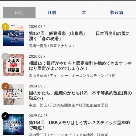
日別
月別
本
収録物
1
2026.08.4
第157回 飯豊温泉（山形県）――日本百名山の麓に
湧く「森の秘湯」
高橋一喜氏 / 温泉アナリスト
2
2026.08.7
相談15：銀行がやたらと固定金利を勧めてきます！や
はり固定がよいのでしょうか！
古山喜章氏 / アイ・シー・オーコンサルティング社長
3
2024.09.3
国のかたち、組織のかたち(12) 不平等条約改正(真の
独立へ)
宇惠一郎氏 / 元読売新聞東京本社国際部編集委員
4
2025.04.25
第164回 USBメモリはもう古い？スティック型SSD
で時短！
鴻池賢三氏 / オーディオビジュアル機器 評論家