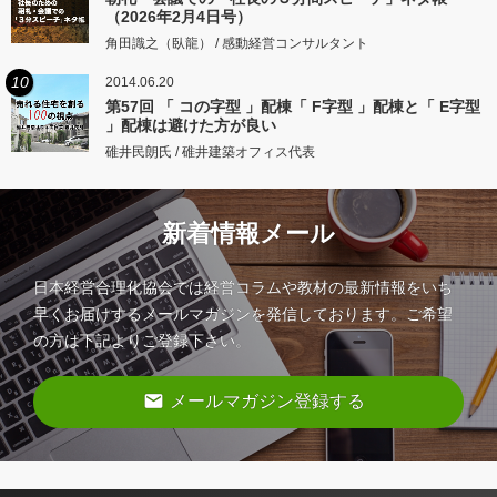
（2026年2月4日号）
角田識之（臥龍） / 感動経営コンサルタント
10
2014.06.20
第57回 「 コの字型 」配棟「 F字型 」配棟と「 E字型
」配棟は避けた方が良い
碓井民朗氏 / 碓井建築オフィス代表
新着情報メール
日本経営合理化協会では経営コラムや教材の最新情報をいち
早くお届けするメールマガジンを発信しております。ご希望
の方は下記よりご登録下さい。
email
メールマガジン登録する