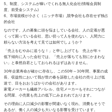
5、制度、システムが稼いでくれる無人化会社(情報会員制
度、前受金システム)
6、市場規模が小さく（ニッチ市場）,競争会社も存在せず独占
的会社
なのです。人の募集に頭を悩ましている会社、人の定着が悪
くって困っている会社、思い切って人を使わない、人間力に
頼らない方法を考えて見ては如何でしょうか？
「売上をむやみに追うな！」と申し上げても 売上が年々
低下傾向に入った会社では、「売上が落ちても別にかまわな
い」と泰然自若としておられるはずはありません。
30年企業寿命が確かに存在し、この50年～30年間、事業の成
長、収益性において我が世の春を謳歌した会社の売り上げ低
迷で、目をおおうばかりの会社があります。
家電メーカーも繊維アパレル、住宅メーカーもそれにつなが
る問屋、小売業も売上の低下にみまわれております。
その理由に人口減少の影響が間違いなく現れ、消費もそうで
あるが、働く人の減少も大いなる影響を受けています。