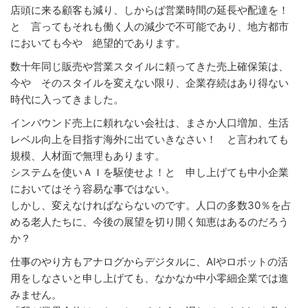
店頭に来る顧客も減り、しからば営業時間の延長や配達を！
と 言ってもそれも働く人の減少で不可能であり、地方都市
においても今や 絶望的であります。
数十年同じ販売や営業スタイルに頼ってきた売上確保策は、
今や そのスタイルを変えない限り、企業存続はあり得ない
時代に入ってきました。
インバウンド売上に頼れない会社は、まさか人口増加、生活
レベル向上を目指す海外に出ていきなさい！ と言われても
規模、人材面で無理もあります。
システムを使いＡＩを駆使せよ！と 申し上げても中小企業
においてはそう容易な事ではない。
しかし、変えなければならないのです。人口の多数30％を占
める老人たちに、今後の展望を切り開く知恵はあるのだろう
か？
仕事のやり方もアナログからデジタルに、AIやロボットの活
用をしなさいと申し上げても、なかなか中小零細企業では進
みません。