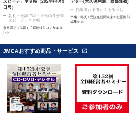
スピーチ」ネタ帳（2024年4月9
デター(大久保利通、西郷隆盛)
日号）
指導者たる者かくあるべし
朝礼・会議での「社長の３分間
宇惠一郎氏 / 元読売新聞東京本社国際部
スピーチ」ネタ帳
編集委員
角田識之（臥龍） / 感動経営コンサルタ
ント
JMCAおすすめ商品・サービス
open_in_new