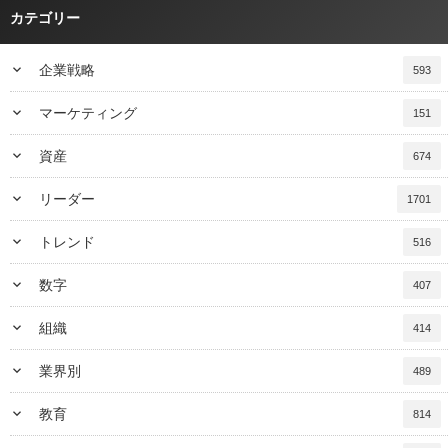
カテゴリー
keyboard_arrow_down
企業戦略
593
keyboard_arrow_down
マーケティング
151
keyboard_arrow_down
資産
674
keyboard_arrow_down
リーダー
1701
keyboard_arrow_down
トレンド
516
keyboard_arrow_down
数字
407
keyboard_arrow_down
組織
414
keyboard_arrow_down
業界別
489
keyboard_arrow_down
教育
814