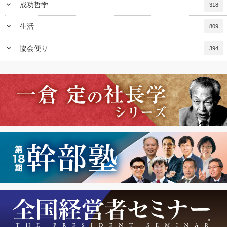
keyboard_arrow_down
成功哲学
318
keyboard_arrow_down
生活
809
keyboard_arrow_down
協会便り
394