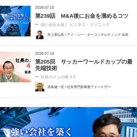
2026.07.15
第239話 M&A後にお金を溜めるコツ
強い会社を築く ビジネス・クリニック
井上和弘氏 / アイ・シー・オーコンサルティング 会長
2026.07.14
第205回 サッカーワールドカップの最
先端技術
社長のメシの種 4.0
高島健一氏 / 社長専門新事業アドバイザー