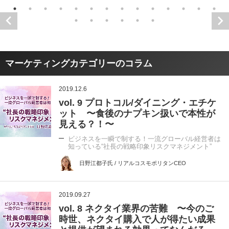
マーケティングカテゴリーのコラム
2019.12.6
vol. 9 プロトコル/ダイニング・エチケ
ット 〜食後のナプキン扱いで本性が
見える？！〜
ビジネスを一瞬で制する！一流グローバル経営者は
知っている“社長の戦略印象リスクマネジメント”
日野江都子氏 / リアルコスモポリタンCEO
2019.09.27
vol. 8 ネクタイ業界の苦難 〜今のご
時世、ネクタイ購入で人が得たい成果