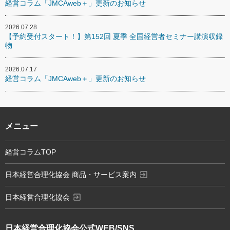
経営コラム「JMCAweb＋」更新のお知らせ
2026.07.28
【予約受付スタート！】第152回 夏季 全国経営者セミナー講演収録
物
2026.07.17
経営コラム「JMCAweb＋」更新のお知らせ
メニュー
経営コラムTOP
exit_to_app
日本経営合理化協会 商品・サービス案内
exit_to_app
日本経営合理化協会
日本経営合理化協会
公式WEB/SNS