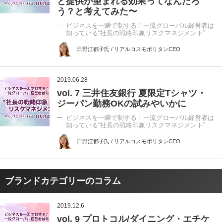
と提供が望まれる効果ってなんだろ
う？と考えてみた〜
ビジネスを一瞬で制する！一流グローバル経営者は
知っている“社長の戦略印象リスクマネジメント”
日野江都子氏 / リアルコスモポリタンCEO
2019.06.28
vol. 7 三井住友銀行 夏限定Tシャツ・
ジーパン勤務OKの試みやいかに
ビジネスを一瞬で制する！一流グローバル経営者は
知っている“社長の戦略印象リスクマネジメント”
日野江都子氏 / リアルコスモポリタンCEO
ブランドカテゴリーのコラム
2019.12.6
vol. 9 プロトコル/ダイニング・エチケ