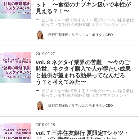
ット 〜食後のナプキン扱いで本性が
見える？！〜
ビジネスを一瞬で制する！一流グローバル経営者は
知っている“社長の戦略印象リスクマネジメント”
日野江都子氏 / リアルコスモポリタンCEO
2019.09.27
vol. 8 ネクタイ業界の苦難 〜今のご
時世、ネクタイ購入で人が得たい成果
と提供が望まれる効果ってなんだろ
う？と考えてみた〜
ビジネスを一瞬で制する！一流グローバル経営者は
知っている“社長の戦略印象リスクマネジメント”
日野江都子氏 / リアルコスモポリタンCEO
2019.06.28
vol. 7 三井住友銀行 夏限定Tシャツ・