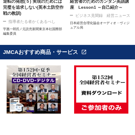
逆転の発想(５) 実現のためには
経営者のためのカンタン英語講
完璧を追求しない(英本土防空作
座 Lesson1 ～自己紹介～
戦の教訓)
ビジネス見聞録 経営ニュース
指導者たる者かくあるべし
日本経営合理化協会オーディオ・ヴィジ
ュアル局
宇惠一郎氏 / 元読売新聞東京本社国際部
編集委員
JMCAおすすめ商品・サービス
open_in_new