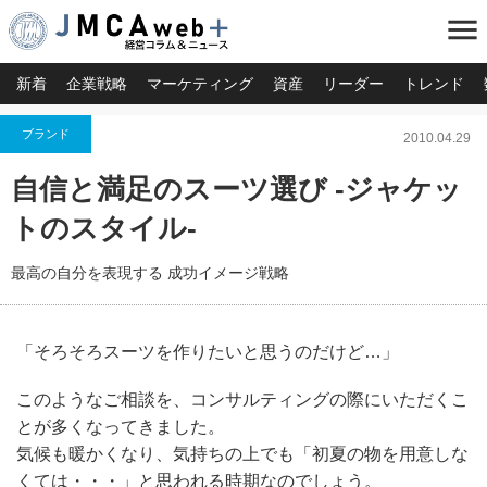
menu
新着
企業戦略
マーケティング
資産
リーダー
トレンド
ブランド
2010.04.29
自信と満足のスーツ選び -ジャケッ
トのスタイル-
最高の自分を表現する 成功イメージ戦略
「そろそろスーツを作りたいと思うのだけど…」
このようなご相談を、コンサルティングの際にいただくこ
とが多くなってきました。
気候も暖かくなり、気持ちの上でも「初夏の物を用意しな
くては・・・」と思われる時期なのでしょう。