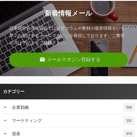
新着情報メール
日本経営合理化協会では経営コラムや教材の最新情報をいち
早くお届けするメールマガジンを発信しております。ご希望
の方は下記よりご登録下さい。
email
メールマガジン登録する
カテゴリー
keyboard_arrow_down
企業戦略
593
keyboard_arrow_down
マーケティング
151
keyboard_arrow_down
資産
674