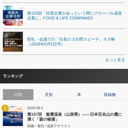
第153回「内需企業があっという間にグローバル成長
企業に」FOOD & LIFE COMPANIES
朝礼・会議での「社長の３分間スピーチ」ネタ帳
（2026年8月5日号）
もっと見る
ランキング
日別
月別
本
収録物
1
2026.08.4
第157回 飯豊温泉（山形県）――日本百名山の麓に
湧く「森の秘湯」
高橋一喜氏 / 温泉アナリスト