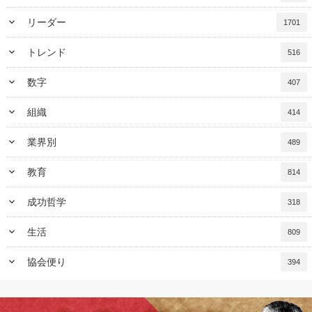
keyboard_arrow_down
リーダー
1701
keyboard_arrow_down
トレンド
516
keyboard_arrow_down
数字
407
keyboard_arrow_down
組織
414
keyboard_arrow_down
業界別
489
keyboard_arrow_down
教育
814
keyboard_arrow_down
成功哲学
318
keyboard_arrow_down
生活
809
keyboard_arrow_down
協会便り
394