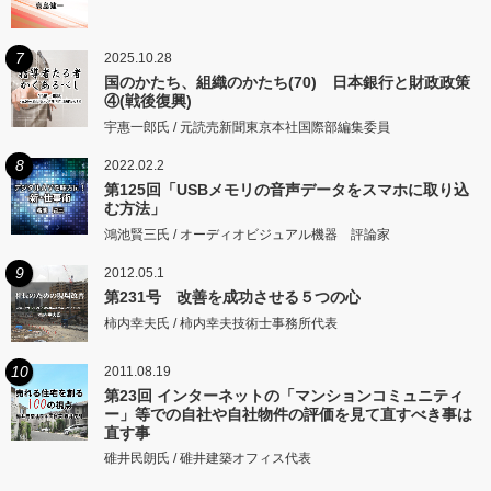
7
2025.10.28
国のかたち、組織のかたち(70) 日本銀行と財政政策
④(戦後復興)
宇惠一郎氏 / 元読売新聞東京本社国際部編集委員
8
2022.02.2
第125回「USBメモリの音声データをスマホに取り込
む方法」
鴻池賢三氏 / オーディオビジュアル機器 評論家
9
2012.05.1
第231号 改善を成功させる５つの心
柿内幸夫氏 / 柿内幸夫技術士事務所代表
10
2011.08.19
第23回 インターネットの「マンションコミュニティ
ー」等での自社や自社物件の評価を見て直すべき事は
直す事
碓井民朗氏 / 碓井建築オフィス代表