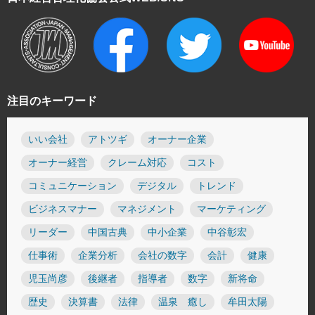
注目のキーワード
いい会社
アトツギ
オーナー企業
オーナー経営
クレーム対応
コスト
コミュニケーション
デジタル
トレンド
ビジネスマナー
マネジメント
マーケティング
リーダー
中国古典
中小企業
中谷彰宏
仕事術
企業分析
会社の数字
会計
健康
児玉尚彦
後継者
指導者
数字
新将命
歴史
決算書
法律
温泉 癒し
牟田太陽