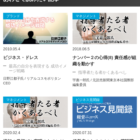
ブランド
マネジメント
2010.05.4
2018.06.5
ビジネス・ドレス
ナンバー２の心得(8) 責任感が組
織を動かす
最高の自分を表現する 成功イメ
ージ戦略
指導者たる者かくあるべし
日野江都子氏 / リアルコスモポリタン
宇惠一郎氏 / 元読売新聞東京本社国際部
CEO
編集委員
マネジメント
ビジネス見聞録
2020.02.4
2020.07.31