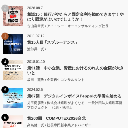
2
2026.08.7
相談15：銀行がやたらと固定金利を勧めてきます！や
はり固定がよいのでしょうか！
古山喜章氏 / アイ・シー・オーコンサルティング社長
3
2011.07.12
第15人目 ｢スプルーアンス」
渡部昇一氏 /
4
2018.01.10
第91話 中小企業。資産におけるのれんの金額が大き
いと...
坂田 薫氏 / 企業再生コンサルタント
5
2024.02.6
第87回 デジタルインボイスPeppolの準備を始める
児玉尚彦氏 / 株式会社経理がよくなる 一般社団法人経理革新
プロジェクト 代表・税理士
6
第203回 COMPUTEX2026台北
高島健一氏 / 社長専門新事業アドバイザー