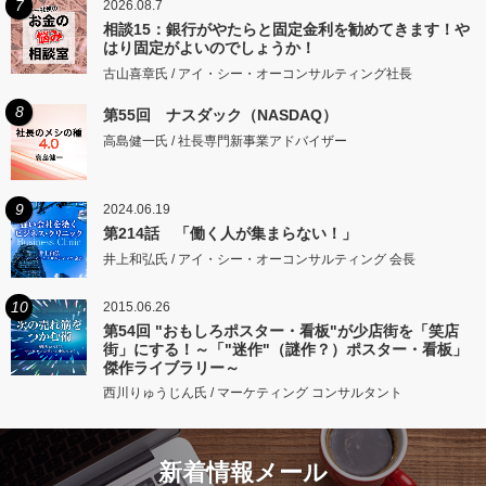
7
2026.08.7
相談15：銀行がやたらと固定金利を勧めてきます！や
はり固定がよいのでしょうか！
古山喜章氏 / アイ・シー・オーコンサルティング社長
8
第55回 ナスダック（NASDAQ）
高島健一氏 / 社長専門新事業アドバイザー
9
2024.06.19
第214話 「働く人が集まらない！」
井上和弘氏 / アイ・シー・オーコンサルティング 会長
10
2015.06.26
第54回 "おもしろポスター・看板"が少店街を「笑店
街」にする！～「"迷作"（謎作？）ポスター・看板」
傑作ライブラリー～
西川りゅうじん氏 / マーケティング コンサルタント
新着情報メール