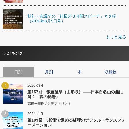
朝礼・会議での「社長の３分間スピーチ」ネタ帳
（2026年8月5日号）
もっと見る
ランキング
日別
月別
本
収録物
1
2026.08.4
第157回 飯豊温泉（山形県）――日本百名山の麓に
湧く「森の秘湯」
高橋一喜氏 / 温泉アナリスト
2
2024.11.5
第105回 3段階で進める経理のデジタルトランスフォ
ーメーション