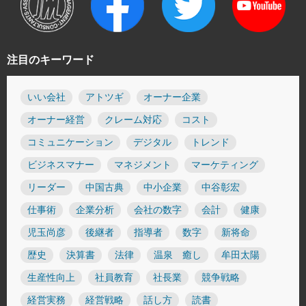
注目のキーワード
いい会社
アトツギ
オーナー企業
オーナー経営
クレーム対応
コスト
コミュニケーション
デジタル
トレンド
ビジネスマナー
マネジメント
マーケティング
リーダー
中国古典
中小企業
中谷彰宏
仕事術
企業分析
会社の数字
会計
健康
児玉尚彦
後継者
指導者
数字
新将命
歴史
決算書
法律
温泉 癒し
牟田太陽
生産性向上
社員教育
社長業
競争戦略
経営実務
経営戦略
話し方
読書