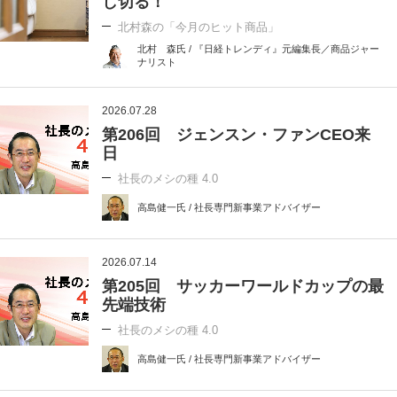
し切る！
北村森の「今月のヒット商品」
北村 森氏 / 『日経トレンディ』元編集長／商品ジャー
ナリスト
2026.07.28
第206回 ジェンスン・ファンCEO来
日
社長のメシの種 4.0
高島健一氏 / 社長専門新事業アドバイザー
2026.07.14
第205回 サッカーワールドカップの最
先端技術
社長のメシの種 4.0
高島健一氏 / 社長専門新事業アドバイザー