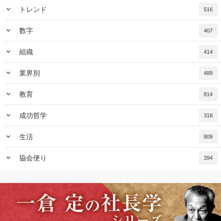
keyboard_arrow_down
トレンド
516
keyboard_arrow_down
数字
407
keyboard_arrow_down
組織
414
keyboard_arrow_down
業界別
489
keyboard_arrow_down
教育
814
keyboard_arrow_down
成功哲学
318
keyboard_arrow_down
生活
809
keyboard_arrow_down
協会便り
394