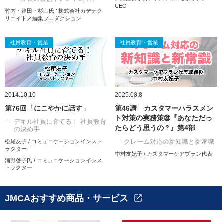
CEO
竹内・箱田・杉山氏 / 株式会社カデナク
リエイト／編集プロダクション
社員教育・営業
社員教育・営業
2014.10.10
2025.08.8
第76回「にこやかに話す」
第46講 カスタマーハラスメン
ト対策の実務策㉝『あなただっ
デキル社員に育てる！ 社員教育
たらどう思うの？』第4部
の決め手
クレーム対応の新知識と新常識
松尾友子 / コミュニケーションインスト
ラクター
中村友妃子 / カスタマーケアプラン代表
浦野啓子氏 / コミュニケーションインス
トラクター
JMCAおすすめ商品・サービス
open_in_new