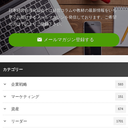
日本経営合理化協会では経営コラムや教材の最新情報をいち
早くお届けするメールマガジンを発信しております。ご希望
の方は下記よりご登録下さい。
email
メールマガジン登録する
カテゴリー
keyboard_arrow_down
企業戦略
593
keyboard_arrow_down
マーケティング
151
keyboard_arrow_down
資産
674
keyboard_arrow_down
リーダー
1701