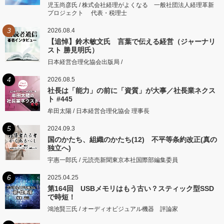
児玉尚彦氏 / 株式会社経理がよくなる 一般社団法人経理革新
プロジェクト 代表・税理士
3
2026.08.4
【追悼】鈴木敏文氏 言葉で伝える経営（ジャーナリ
スト 勝見明氏）
日本経営合理化協会出版局 /
4
2026.08.5
社長は「能力」の前に「資質」が大事／社長業ネクス
ト #445
牟田太陽 / 日本経営合理化協会 理事長
5
2024.09.3
国のかたち、組織のかたち(12) 不平等条約改正(真の
独立へ)
宇惠一郎氏 / 元読売新聞東京本社国際部編集委員
6
2025.04.25
第164回 USBメモリはもう古い？スティック型SSD
で時短！
鴻池賢三氏 / オーディオビジュアル機器 評論家