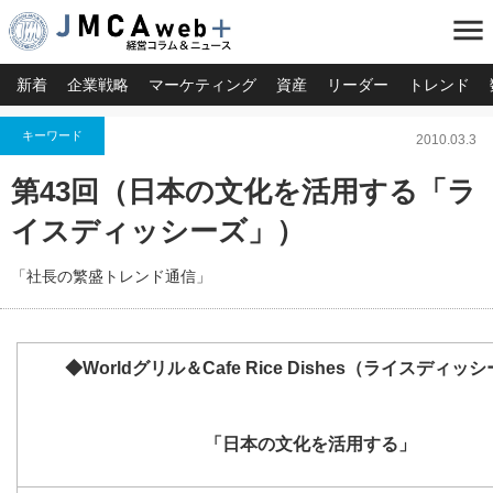
menu
新着
企業戦略
マーケティング
資産
リーダー
トレンド
キーワード
2010.03.3
第43回（日本の文化を活用する「ラ
イスディッシーズ」）
「社長の繁盛トレンド通信」
◆Worldグリル＆Cafe Rice Dishes（ライスディッ
「日本の文化を活用する」