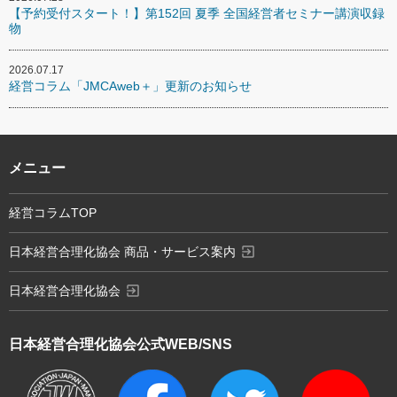
【予約受付スタート！】第152回 夏季 全国経営者セミナー講演収録
物
2026.07.17
経営コラム「JMCAweb＋」更新のお知らせ
メニュー
経営コラムTOP
exit_to_app
日本経営合理化協会 商品・サービス案内
exit_to_app
日本経営合理化協会
日本経営合理化協会
公式WEB/SNS