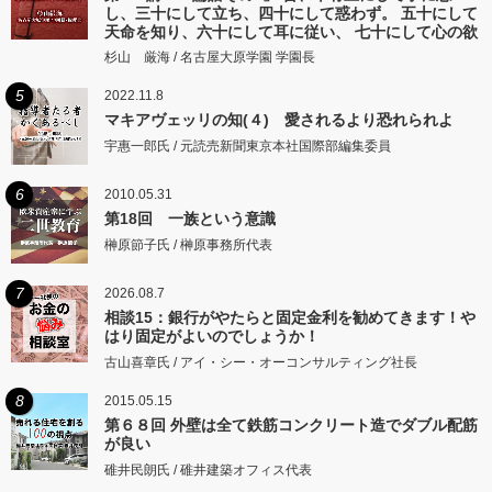
し、三十にして立ち、四十にして惑わず。 五十にして
天命を知り、六十にして耳に従い、 七十にして心の欲
するところに従いて矩をこえず。
杉山 厳海 / 名古屋大原学園 学園長
5
2022.11.8
マキアヴェッリの知(４) 愛されるより恐れられよ
宇惠一郎氏 / 元読売新聞東京本社国際部編集委員
6
2010.05.31
第18回 一族という意識
榊原節子氏 / 榊原事務所代表
7
2026.08.7
相談15：銀行がやたらと固定金利を勧めてきます！や
はり固定がよいのでしょうか！
古山喜章氏 / アイ・シー・オーコンサルティング社長
8
2015.05.15
第６８回 外壁は全て鉄筋コンクリート造でダブル配筋
が良い
碓井民朗氏 / 碓井建築オフィス代表