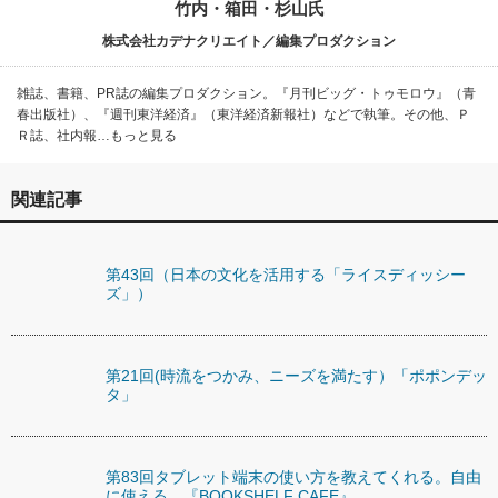
竹内・箱田・杉山氏
株式会社カデナクリエイト／編集プロダクション
雑誌、書籍、PR誌の編集プロダクション。『月刊ビッグ・トゥモロウ』（青
春出版社）、『週刊東洋経済』（東洋経済新報社）などで執筆。その他、Ｐ
Ｒ誌、社内報…もっと見る
関連記事
第43回（日本の文化を活用する「ライスディッシー
ズ」）
第21回(時流をつかみ、ニーズを満たす）「ポポンデッ
タ」
第83回タブレット端末の使い方を教えてくれる。自由
に使える。『BOOKSHELF CAFE』