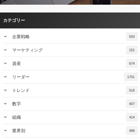
カテゴリー
keyboard_arrow_down
企業戦略
593
keyboard_arrow_down
マーケティング
151
keyboard_arrow_down
資産
674
keyboard_arrow_down
リーダー
1701
keyboard_arrow_down
トレンド
516
keyboard_arrow_down
数字
407
keyboard_arrow_down
組織
414
keyboard_arrow_down
業界別
489