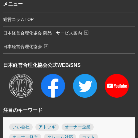
メニュー
経営コラムTOP
exit_to_app
日本経営合理化協会 商品・サービス案内
exit_to_app
日本経営合理化協会
日本経営合理化協会
公式WEB/SNS
注目のキーワード
いい会社
アトツギ
オーナー企業
オーナー経営
クレーム対応
コスト