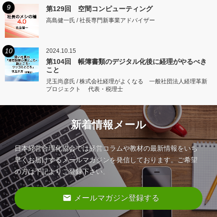
9
第129回 空間コンピューティング
高島健一氏 / 社長専門新事業アドバイザー
10
2024.10.15
第104回 帳簿書類のデジタル化後に経理がやるべき
こと
児玉尚彦氏 / 株式会社経理がよくなる 一般社団法人経理革新
プロジェクト 代表・税理士
新着情報メール
日本経営合理化協会では経営コラムや教材の最新情報をいち
早くお届けするメールマガジンを発信しております。ご希望
の方は下記よりご登録下さい。
email
メールマガジン登録する