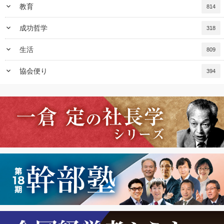
keyboard_arrow_down
教育
814
keyboard_arrow_down
成功哲学
318
keyboard_arrow_down
生活
809
keyboard_arrow_down
協会便り
394