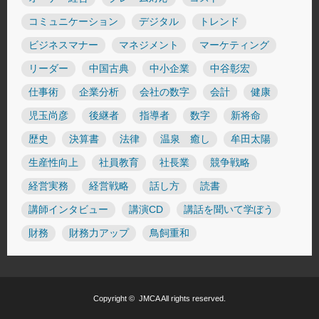
コミュニケーション
デジタル
トレンド
ビジネスマナー
マネジメント
マーケティング
リーダー
中国古典
中小企業
中谷彰宏
仕事術
企業分析
会社の数字
会計
健康
児玉尚彦
後継者
指導者
数字
新将命
歴史
決算書
法律
温泉 癒し
牟田太陽
生産性向上
社員教育
社長業
競争戦略
経営実務
経営戦略
話し方
読書
講師インタビュー
講演CD
講話を聞いて学ぼう
財務
財務力アップ
鳥飼重和
Copyright ©
JMCA
All rights reserved.