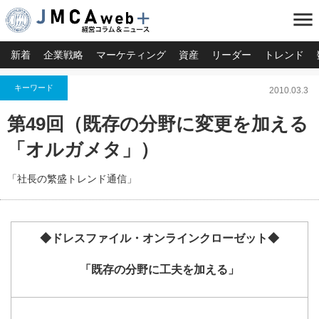
menu
新着
企業戦略
マーケティング
資産
リーダー
トレンド
キーワード
2010.03.3
第49回（既存の分野に変更を加える
「オルガメタ」）
「社長の繁盛トレンド通信」
◆ドレスファイル・オンラインクローゼット◆
「既存の分野に工夫を加える」