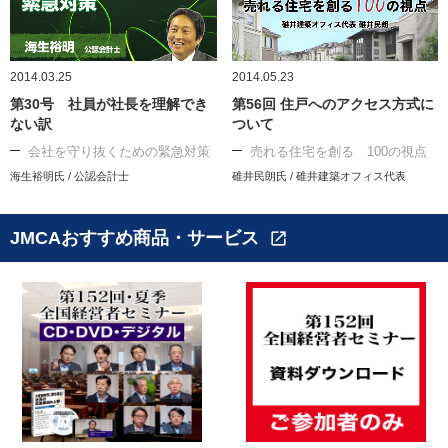
2014.03.25
2014.05.23
第30号 社員が社長を理解でき
第56回 住戸へのアクセス方式に
ない訳
ついて
会社を守り抜くための緊急対策
売れる住宅を創る 100の視点
海生裕明氏 / 公認会計士
碓井民朗氏 / 碓井建築オフィス代表
JMCAおすすめ商品・サービス
open_in_new