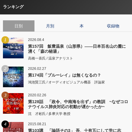
ランキング
日別
月別
本
収録物
1
2026.08.4
第157回 飯豊温泉（山形県）――日本百名山の麓に
湧く「森の秘湯」
高橋一喜氏 / 温泉アナリスト
2
2026.02.27
第174回「ブルーレイ」は無くなるの？
鴻池賢三氏 / オーディオビジュアル機器 評論家
3
2020.02.26
第128話 「政令、中南海を出ず」の教訓 ~なぜコロ
ナウイルス肺炎対応の初動が遅かったか~
沈 才彬氏 / 多摩大学 教授
4
2015.08.21
第103講 「論語その3」 吾、十有五にして学に志