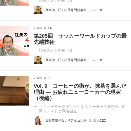
社長のメシの種 4.0
高島健一氏 / 社長専門新事業アドバイザー
2026.07.14
第205回 サッカーワールドカップの最
先端技術
社長のメシの種 4.0
高島健一氏 / 社長専門新事業アドバイザー
2026.07.3
Vol. 9 コーヒーの街が、抹茶を選んだ
理由 ― お疲れニューヨーカーの現実
（後編）
《ニューヨーク発》ビジネスリーダーの先読み: 最
新トレンドと戦略拠点
日野江都子氏 / リアルコスモポリタンCEO