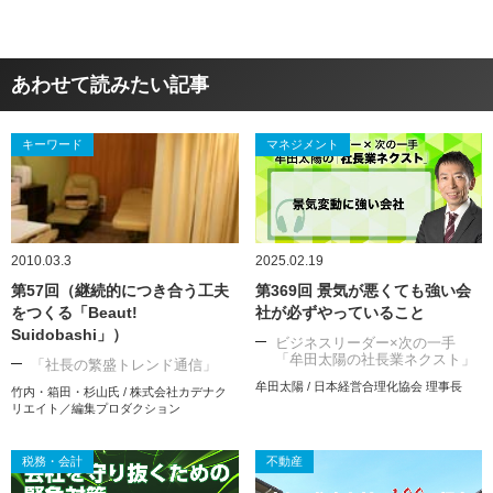
あわせて読みたい記事
キーワード
マネジメント
2010.03.3
2025.02.19
第57回（継続的につき合う工夫
第369回 景気が悪くても強い会
をつくる「Beaut!
社が必ずやっていること
Suidobashi」）
ビジネスリーダー×次の一手
「牟田太陽の社長業ネクスト」
「社長の繁盛トレンド通信」
牟田太陽 / 日本経営合理化協会 理事長
竹内・箱田・杉山氏 / 株式会社カデナク
リエイト／編集プロダクション
税務・会計
不動産