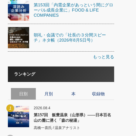
第153回「内需企業があっという間にグロ
ーバル成長企業に」FOOD & LIFE
COMPANIES
朝礼・会議での「社長の３分間スピー
チ」ネタ帳（2026年8月5日号）
もっと見る
ランキング
日別
月別
本
収録物
1
2026.08.4
第157回 飯豊温泉（山形県）――日本百名
山の麓に湧く「森の秘湯」
高橋一喜氏 / 温泉アナリスト