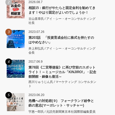
2
2026.08.7
相談15：銀行がやたらと固定金利を勧めてき
ます！やはり固定がよいのでしょうか！
古山喜章氏 / アイ・シー・オーコンサルティング
社長
3
2023.07.26
第203話 「投資育成会社に株式を持たすの
はやめなさい」
井上和弘氏 / アイ・シー・オーコンサルティング
会長
4
2017.06.9
第78回《二宮尊徳翁》に再び空前のスポット
ライト！～ミュージカル「KINJIRO!」・記念
館開館・銅像も復活～
西川りゅうじん氏 / マーケティング コンサルタン
ト
5
2023.06.20
危機への対処術(９) フォークランド紛争と
鉄の意志(マーガレット・サッチャー)
宇惠一郎氏 / 元読売新聞東京本社国際部編集委員