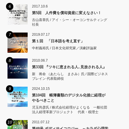
6
2017.10.6
第5回 人件費を償却資産に変えなさい！
古山喜章氏 / アイ・シー・オーコンサルティング
社長
7
2019.07.17
第１回 「日本語を考え直す」
中村義裕氏 / 日本文化研究家／演劇評論家
8
2010.06.7
第33回 『ツキに恵まれる人､見放される人』
新 将命 （あたらし まさみ）氏 / 国際ビジネス
ブレイン 代表取締役
9
2024.10.15
第104回 帳簿書類のデジタル化後に経理が
やるべきこと
児玉尚彦氏 / 株式会社経理がよくなる 一般社団
法人経理革新プロジェクト 代表・税理士
10
2011.07.12
第48号 ボディサイコロジー ～カラダ心理学