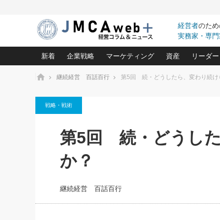
経営者
のため
実務家・専門
新着
企業戦略
マーケティング
資産
リーダー
ホーム
継続経営 百話百行
第5回 続・どうしたら、変わり続け
中小企業の「１位づくり」戦略(96)
ネット戦略成功の秘訣 圧倒的に儲か
あなたの会社と資
オンリ
戦略・戦術
利益を最大化する「業務改善」横田尚哉氏(5)
ビジネスを一瞬で制する！一流グロ
どうなる金融業界
ビジネ
る“社長の戦略印象リスクマネジメント
(446)
強い会社を築く ビジネス・クリニック(240)
中国経済の最新動
第5回 続・どうし
ロングセラーの玉手箱(9)
ピョー
2026.08.7
2026.08.7
日本レーザー「人を大切にしながら利益を上げ
事業承継の前に
相談15：銀行がやたらと固定金
第153回「内需企業があっと
(3)
大復活＆快進撃！ユニバーサルスタ
きたいコト(12)
指導者た
か？
利を勧めてきます！やはり固定
う間にグローバル成長企業に
は(5)
がよいのでしょうか！
FOOD & LIFE COMPANIES
武器としてのM&A入門(3)
会社と社長のため
朝礼・
最高の自分を表現する 成功イメージ戦
社長のための“儲かる通販”戦略視点(151)
深読み企業分析(1
楠木建の
継続経営 百話百行
酒井光雄 成功事例に学ぶ繁栄企業の
継続経営 百話百行(85)
次もあ
野田久美子 香港ビジネス成功法(10)
社長の口