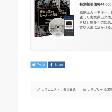
特別割引価格44,0
鉄鋼王カーネギー、
践した実業家出光佐
き様と数多くの知恵
営や人生に活かせるよ
Tweet
Share
コラムニスト：
野田宜成
カテゴリー:
企業