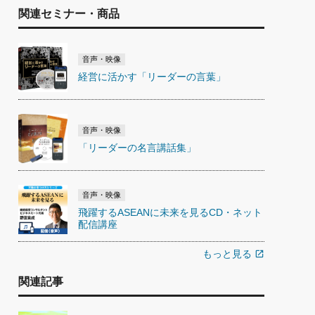
関連セミナー・商品
音声・映像
経営に活かす「リーダーの言葉」
音声・映像
「リーダーの名言講話集」
音声・映像
飛躍するASEANに未来を見るCD・ネット
配信講座
もっと見る
open_in_new
関連記事