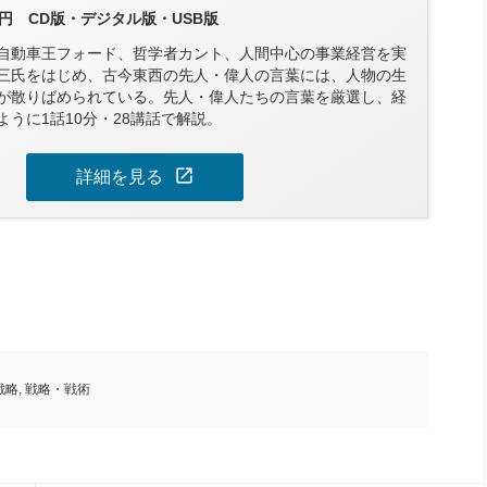
00円 CD版・デジタル版・USB版
自動車王フォード、哲学者カント、人間中心の事業経営を実
三氏をはじめ、古今東西の先人・偉人の言葉には、人物の生
が散りばめられている。先人・偉人たちの言葉を厳選し、経
うに1話10分・28講話で解説。
open_in_new
詳細を見る
戦略
,
戦略・戦術