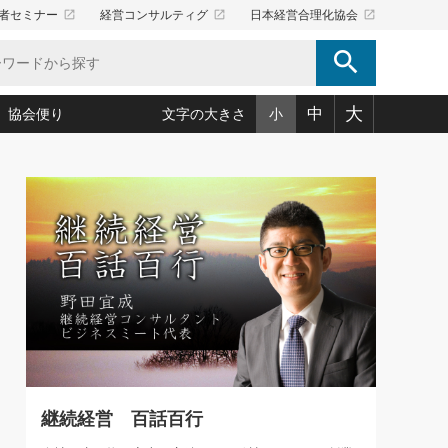
launch
launch
launch
者セミナー
経営コンサルティグ
日本経営合理化協会
search
大
中
協会便り
文字の大きさ
小
5)
況は会社守成の好機(38)
ころ心平の ──社長のための「か・ら・だマネジメント」
「愛読者通信」著者インタビュー(44)
34)
思われる 気配りの達人(127)
人間力の磨き方」(86)
ビジネス見聞録 経営ニュース(100)
タルＡＶを味方に！新・仕事術(180)
0)
り(210)
(92)
え 東洋思想に学ぶ経営学(132)
作間信司の経営無形庵(けいえいむぎょうあん)(166)
ー脳の鍛え方(32)
もっとみる
026.08.5
)
識(57)
指導者たち」(32)
経営セミナー情報局(1)
86回 「言葉狩り」
ンを楽しむ基礎レッスン(12)
ーイング経営入
教育の決め手(203)
略”(30)
繁栄への着眼点 牟田太陽(76)
！社長が読むべき今月の4冊(88)
て」(38)
講話を聞いて学ぼう 実学・耳学・磨く「ミミガク」のすすめ
で楽しむ読書術(162)
(7)
ランク上の手紙・メール術(100)
「氣」(30)
継続経営 百話百行
ミどこ
00)
スポーツ・ビジネスに学ぶ心理学(98)