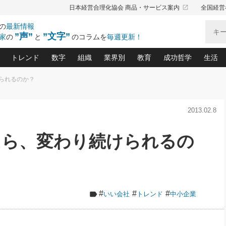
launch
日本経営合理化協会 商品・サービス案内
全国経営
の
最新情報
”声”
”文字”
家
の
と
のコラムを
毎週更新！
トレンド
数字
組織
業界別
教育
成功哲学
生活
られるのか？
る仕組みづくり講座(12)
産を守る一手(171)
ーワンで勝ち残る企業風土づくり(54)
《ニューヨーク発》ビジネスリーダーの先読み: 最新トレンド
オーナー社長の「お金の悩み相談室」(15)
「賃金の誤解」(135)
なぜ、トヨタ式で会社が伸びるのか？(
“出来る”管理職の条件(62)
中国哲学に学ぶ 不
おの
と戦略拠点(9)
(50)
2013.02.8
ーバル経営者は知ってい
(39)
スリーダー×次の一手「牟田太陽の社長業ネクスト」
おカネが残る決算書にするために、やっておきたいこと(
中小企業の新たな法律リスク(178)
売れる住宅を創る 100の視点(100)
あなただからお願いしたいと
令和時代の「社長の
”(9)
「社長の繁盛トレンド通信」(90)
デジ
向(204)
会社を守り抜くための緊急対策(100)
職場の生産性を下げるハラスメントの予防策(1
大久保一彦の“流行る”お店の仕組みづく
クレーム対応 実践マニュアル
先人の名句名言の教
たら、変わり続けられるの
トル・F・グジバチの『経営戦略の新常識』(12)
北村森の「今月のヒット商品」(109)
リーダ
2026.08.5
2
る経営」の極意
、決めておきたい、知っておきたい、やってお
強い決算書の会社はココが違う！(36)
賃金決定の定石(68)
柿内幸夫─社長のための現場改善(174
クレーム対応の新知識と新常
渡部昇一の「日本の
い
第109話 伝統的産品を21世紀
第
ジオジャパンの成功要因と
る者かくあるべし(635)
次の売れ筋をつかむ術(102)
ワイ
」
に生かし切る！
損益分岐点を下げる、Ｐ／Ｌ不況時代の新戦略(12)
顧客・社員・社会から支持される「ウェルビ
デキル社員に育てる！ 社員
経営に活かす“十八史
の資産管理講座(95)
会議での「社長の３分間スピーチ」ネタ帳(159)
社長のメシの種 4.0(206)
門」(23)
必読
2026.08.5
新・会計経営と実学(37)
東川鷹年の「中小企業の人育
略(77)
53)
「経営知になる考え方」(57)
眼と耳
朝礼・会議での「社長の３分間
#
#
#
いい会社
トレンド
中小企業
決算書の“見える化”術(12)
業績アップにつながる！ワン
スピーチ」ネタ帳（2026年8月5
ブランド戦略(39)
日号）
なたにお願いしたいと思われる「一流の仕事術」(28)
社長の
賢い社長の「経理財務の見どころ・勘どころ・ツッコ
欧米資産家に学ぶ二世教育(1
ぐせ経営哲学(100)
ろ」(149)
米国