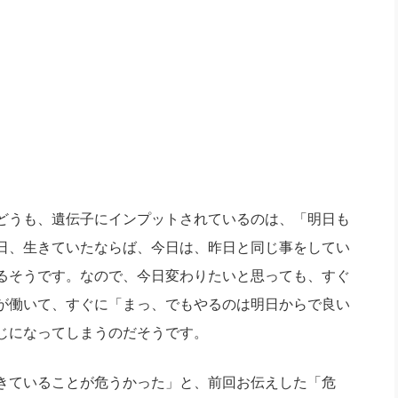
社長のための“全員営業”(30
腕をつくる 人と組織を動かす(200)
銀行交渉はこうしなさい！(12)
高橋一
行動科学マネジメント(5)
の社長のビジョン実現道場(10)
。
どうも、遺伝子にインプットされているのは、「明日も
日、生きていたならば、今日は、昨日と同じ事をしてい
るそうです。なので、今日変わりたいと思っても、すぐ
が働いて、すぐに「まっ、でもやるのは明日からで良い
じになってしまうのだそうです。
きていることが危うかった」と、前回お伝えした「危