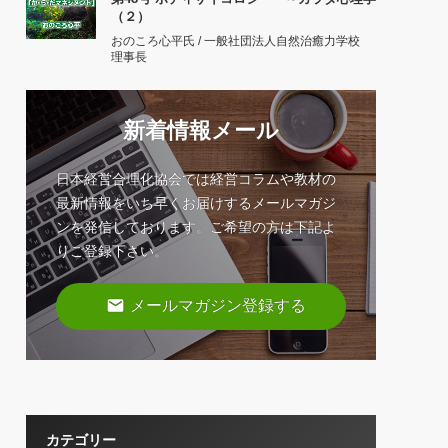
（２）
おのころ心平氏 / 一般社団法人自然治癒力学校
理事長
新着情報メール
日本経営合理化協会では経営コラムや教材の
最新情報をいち早くお届けするメールマガジ
ンを発信しております。ご希望の方は下記よ
りご登録下さい。
email
メールマガジン登録する
カテゴリー