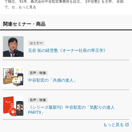
て独立。 91年、株式会社中谷彰宏事務所を設立。【中谷塾】を主宰。 全国
で、セ…もっと見る
関連セミナー・商品
セミナー
元谷 拓の経営塾《オーナー社長の帝王学》
音声・映像
中谷彰宏の「共感の達人」
音声・映像
《シリーズ最新刊》中谷彰宏の「気配りの達人
PART9」
もっと見る
open_in_new