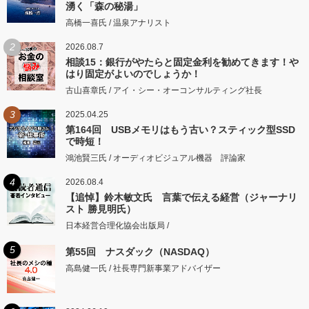
湧く「森の秘湯」
高橋一喜氏 / 温泉アナリスト
2
2026.08.7
相談15：銀行がやたらと固定金利を勧めてきます！や
はり固定がよいのでしょうか！
古山喜章氏 / アイ・シー・オーコンサルティング社長
3
2025.04.25
第164回 USBメモリはもう古い？スティック型SSD
で時短！
鴻池賢三氏 / オーディオビジュアル機器 評論家
4
2026.08.4
【追悼】鈴木敏文氏 言葉で伝える経営（ジャーナリ
スト 勝見明氏）
日本経営合理化協会出版局 /
5
第55回 ナスダック（NASDAQ）
高島健一氏 / 社長専門新事業アドバイザー