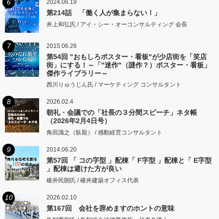
6
2024.06.19
第214話 「働く人が集まらない！」
井上和弘氏 / アイ・シー・オーコンサルティング 会長
7
2015.06.26
第54回 "おもしろポスター・看板"が少店街を「笑店
街」にする！～「"迷作"（謎作？）ポスター・看板」
傑作ライブラリー～
西川りゅうじん氏 / マーケティング コンサルタント
8
2026.02.4
朝礼・会議での「社長の３分間スピーチ」ネタ帳
（2026年2月4日号）
角田識之（臥龍） / 感動経営コンサルタント
9
2014.06.20
第57回 「 コの字型 」配棟「 F字型 」配棟と「 E字型
」配棟は避けた方が良い
碓井民朗氏 / 碓井建築オフィス代表
10
2026.02.10
第167回 会社を辞めますのホントの意味