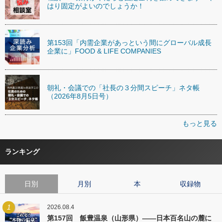
はり固定がよいのでしょうか！
第153回「内需企業があっという間にグローバル成長
企業に」FOOD & LIFE COMPANIES
朝礼・会議での「社長の３分間スピーチ」ネタ帳
（2026年8月5日号）
もっと見る
ランキング
日別
月別
本
収録物
1
2026.08.4
第157回 飯豊温泉（山形県）――日本百名山の麓に