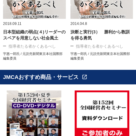
2018.09.11
2014.04.8
日本型組織の弱点(４)リーダーの
決断と実行(3） 勝利から教訓
スペアを用意しない社会風土
を得る勇気
指導者たる者かくあるべし
指導者たる者かくあるべし
宇惠一郎氏 / 元読売新聞東京本社国際部
宇惠一郎氏 / 元読売新聞東京本社国際部
編集委員
編集委員
JMCAおすすめ商品・サービス
open_in_new