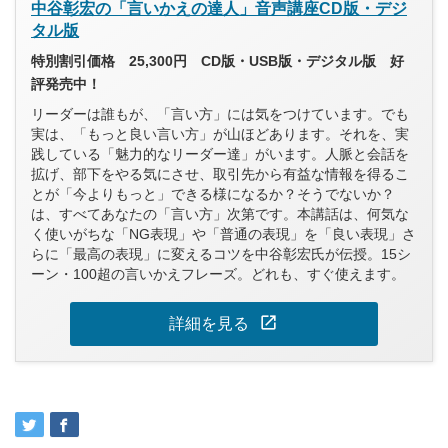
中谷彰宏の「言いかえの達人」音声講座CD版・デジ
タル版
特別割引価格 25,300円 CD版・USB版・デジタル版 好
評発売中！
リーダーは誰もが、「言い方」には気をつけています。でも
実は、「もっと良い言い方」が山ほどあります。それを、実
践している「魅力的なリーダー達」がいます。人脈と会話を
拡げ、部下をやる気にさせ、取引先から有益な情報を得るこ
とが「今よりもっと」できる様になるか？そうでないか？
は、すべてあなたの「言い方」次第です。本講話は、何気な
く使いがちな「NG表現」や「普通の表現」を「良い表現」さ
らに「最高の表現」に変えるコツを中谷彰宏氏が伝授。15シ
ーン・100超の言いかえフレーズ。どれも、すぐ使えます。
open_in_new
詳細を見る