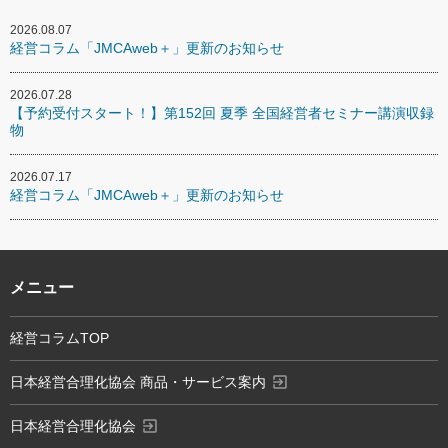
2026.08.07
経営コラム「JMCAweb＋」更新のお知らせ
2026.07.28
【予約受付スタート！】第152回 夏季 全国経営者セミナー講演収録
物
2026.07.17
経営コラム「JMCAweb＋」更新のお知らせ
メニュー
経営コラムTOP
exit_to_app
日本経営合理化協会 商品・サービス案内
exit_to_app
日本経営合理化協会