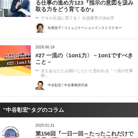
る仕事の進め方123『指示の意図を汲み
取る力をどう育てるか』
デキル社員に育てる！ 社員教育の決め手
松尾友子 / コミュニケーションインストラクター
2026.06.19
#27 一流の〈1on1力〉－1on1ですべき
こと－
次もあなたにお願いしたいと思われる「一流の仕事
術」
中谷彰宏 / 中谷事務所代表
"中谷彰宏"タグのコラム
2025.01.31
第156回『一日一回～たったこれだけで