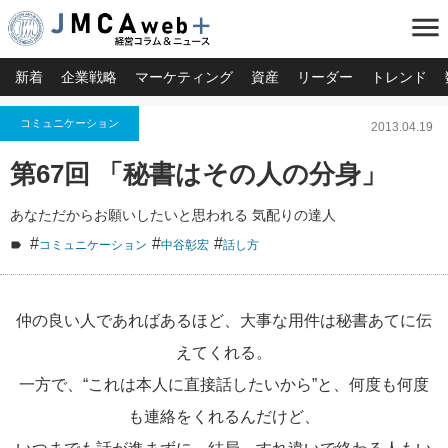
menu
新着
企業戦略
マーケティング
資産
リーダー
トレンド
コミュニケーション
2013.04.19
第67回 「秘書はその人の分身」
あなただからお願いしたいと思われる 気配りの達人
#
#
#
コミュニケーション
中谷彰宏
話し方
仲の良い人であればあるほど、大事な用件は秘書あてに伝
えてくれる。
一方で、“これは本人に直接話したいから”と、何度も何度
も連絡をくれるんだけど、