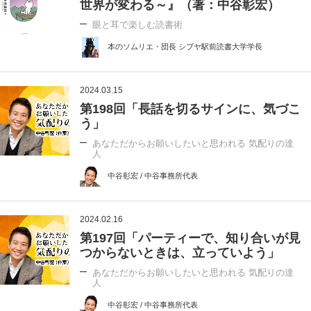
世界が変わる～』（著：中谷彰宏）
眼と耳で楽しむ読書術
本のソムリエ・団長 シブヤ駅前読書大学学長
2024.03.15
第198回「長話を切るサインに、気づこ
う」
あなただからお願いしたいと思われる 気配りの達
人
中谷彰宏 / 中谷事務所代表
2024.02.16
第197回「パーティーで、知り合いが見
つからないときは、立っていよう」
あなただからお願いしたいと思われる 気配りの達
人
中谷彰宏 / 中谷事務所代表