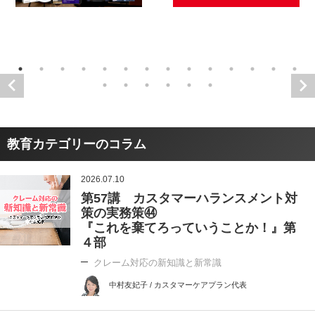
教育カテゴリーのコラム
2026.07.10
第57講 カスタマーハランスメント対
策の実務策㊹
『これを棄てろっていうことか！』第
４部
クレーム対応の新知識と新常識
中村友妃子 / カスタマーケアプラン代表