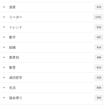
keyboard_arrow_down
資産
674
keyboard_arrow_down
リーダー
1701
keyboard_arrow_down
トレンド
516
keyboard_arrow_down
数字
407
keyboard_arrow_down
組織
414
keyboard_arrow_down
業界別
489
keyboard_arrow_down
教育
814
keyboard_arrow_down
成功哲学
318
keyboard_arrow_down
生活
809
keyboard_arrow_down
協会便り
394