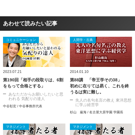
あわせて読みたい記事
コミュニケーション
人間学・古典
2023.07.21
2014.01.10
第190回「相手の段取りは、6割
第88講 「帝王学その38」
をもって合格とする」
初めに在りては易く、これを終
うるは実に難し。
あなただからお願いしたいと思
われる 気配りの達人
先人の名句名言の教え 東洋思想
に学ぶ経営学
中谷彰宏 / 中谷事務所代表
杉山 厳海 / 名古屋大原学園 学園長
マネジメント
マネジメント