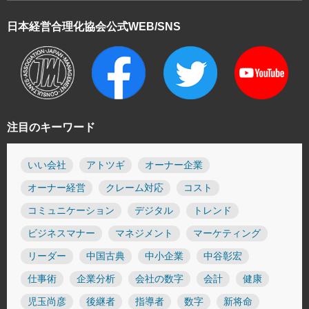
日本経営合理化協会
公式WEB/SNS
注目のキーワード
いい会社
アトツギ
オーナー企業
オーナー経営
クレーム対応
コスト
コミュニケーション
デジタル
トレンド
ビジネスマナー
マネジメント
マーケティング
リーダー
中国古典
中小企業
中谷彰宏
仕事術
企業分析
会社の数字
会計
健康
児玉尚彦
後継者
指導者
数字
新将命