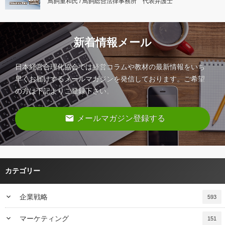
鳥飼重和氏 / 鳥飼総合法律事務所 代表弁護士
新着情報メール
日本経営合理化協会では経営コラムや教材の最新情報をいち
早くお届けするメールマガジンを発信しております。ご希望
の方は下記よりご登録下さい。
email
メールマガジン登録する
カテゴリー
keyboard_arrow_down
企業戦略
593
keyboard_arrow_down
マーケティング
151