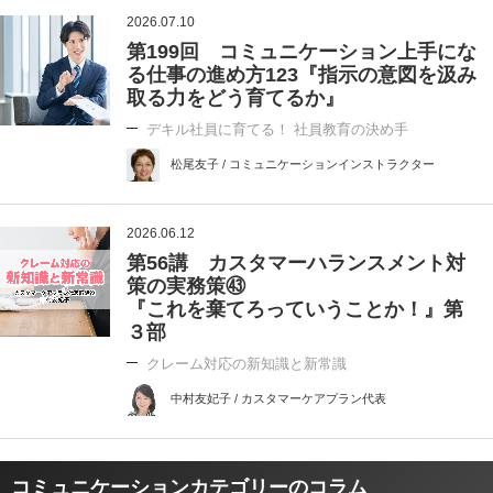
2026.07.10
第199回 コミュニケーション上手にな
る仕事の進め方123『指示の意図を汲み
取る力をどう育てるか』
デキル社員に育てる！ 社員教育の決め手
松尾友子 / コミュニケーションインストラクター
2026.06.12
第56講 カスタマーハランスメント対
策の実務策㊸
『これを棄てろっていうことか！』第
３部
クレーム対応の新知識と新常識
中村友妃子 / カスタマーケアプラン代表
コミュニケーションカテゴリーのコラム