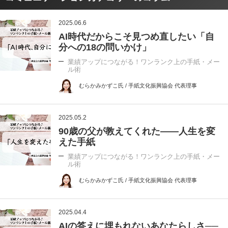
2025.06.6
AI時代だからこそ見つめ直したい「自
分への18の問いかけ」
業績アップにつながる！ワンランク上の手紙・メー
ル術
むらかみかずこ氏 / 手紙文化振興協会 代表理事
2025.05.2
90歳の父が教えてくれた――人生を変
えた手紙
業績アップにつながる！ワンランク上の手紙・メー
ル術
むらかみかずこ氏 / 手紙文化振興協会 代表理事
2025.04.4
AIの答えに埋もれないあなたらしさ──