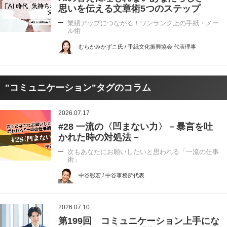
思いを伝える文章術5つのステップ
業績アップにつながる！ワンランク上の手紙・メー
ル術
むらかみかずこ氏 / 手紙文化振興協会 代表理事
"コミュニケーション"タグのコラム
2026.07.17
#28 一流の〈凹まない力〉－暴言を吐
かれた時の対処法－
次もあなたにお願いしたいと思われる「一流の仕事
術」
中谷彰宏 / 中谷事務所代表
2026.07.10
第199回 コミュニケーション上手にな