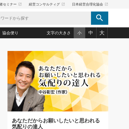
launch
launch
launch
者セミナー
経営コンサルティグ
日本経営合理化協会
search
大
中
協会便り
文字の大きさ
小
5)
況は会社守成の好機(38)
ころ心平の ──社長のための「か・ら・だマネジメント」
「愛読者通信」著者インタビュー(44)
34)
思われる 気配りの達人(127)
人間力の磨き方」(86)
ビジネス見聞録 経営ニュース(100)
タルＡＶを味方に！新・仕事術(180)
0)
り(210)
(92)
え 東洋思想に学ぶ経営学(132)
作間信司の経営無形庵(けいえいむぎょうあん)(166)
ー脳の鍛え方(32)
もっとみる
026.08.5
)
識(57)
指導者たち」(32)
経営セミナー情報局(1)
86回 「言葉狩り」
ンを楽しむ基礎レッスン(12)
ーイング経営入
教育の決め手(203)
略”(30)
繁栄への着眼点 牟田太陽(76)
！社長が読むべき今月の4冊(88)
て」(38)
講話を聞いて学ぼう 実学・耳学・磨く「ミミガク」のすすめ
で楽しむ読書術(162)
(7)
ランク上の手紙・メール術(100)
「氣」(30)
あなただからお願いしたいと思われる
ミどこ
00)
気配りの達人
スポーツ・ビジネスに学ぶ心理学(98)