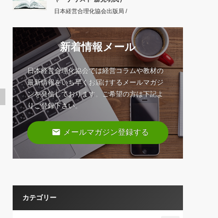
日本経営合理化協会出版局 /
新着情報メール
日本経営合理化協会では経営コラムや教材の
最新情報をいち早くお届けするメールマガジ
ンを発信しております。ご希望の方は下記よ
りご登録下さい。
email
メールマガジン登録する
カテゴリー