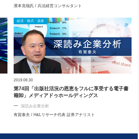
濱本克哉氏 / 兵法経営コンサルタント
経済・株式・資産
2019.08.30
第74回「出版社活況の恩恵をフルに享受する電子書
籍卸」メディアドゥホールディングス
深読み企業分析
有賀泰夫 / H&Lリサーチ代表 証券アナリスト