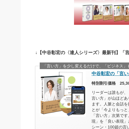
↓【中谷彰宏の〈達人シリーズ〉最新刊】「
「言い方」を少し変えるだけで、「ビジネス」
中谷彰宏の「言い
特別割引価格 25,
リーダーは誰もが、
言い方」が山ほどあ
ます。人脈と会話を
とが「今よりもっと
「言い方」次第です
現」を「良い表現」
シーン・100超の