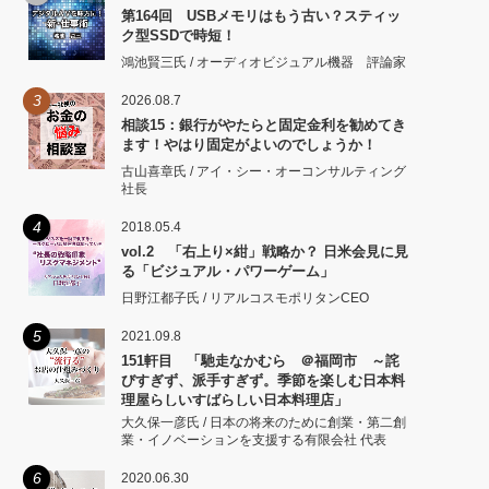
第164回 USBメモリはもう古い？スティッ
ク型SSDで時短！
鴻池賢三氏 / オーディオビジュアル機器 評論家
3
2026.08.7
相談15：銀行がやたらと固定金利を勧めてき
ます！やはり固定がよいのでしょうか！
古山喜章氏 / アイ・シー・オーコンサルティング
社長
4
2018.05.4
vol.2 「右上り×紺」戦略か？ 日米会見に見
る「ビジュアル・パワーゲーム」
日野江都子氏 / リアルコスモポリタンCEO
5
2021.09.8
151軒目 「馳走なかむら ＠福岡市 ～詫
びすぎず、派手すぎず。季節を楽しむ日本料
理屋らしいすばらしい日本料理店」
大久保一彦氏 / 日本の将来のために創業・第二創
業・イノベーションを支援する有限会社 代表
6
2020.06.30