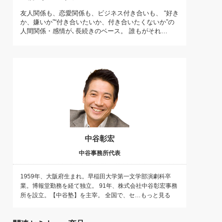
)
友人関係も、恋愛関係も、ビジネス付き合いも、 “好き
喜の『これぞ！"本物の温泉"』(157)
か、嫌いか”“付き合いたいか、付き合いたくないか”の
人間関係・感情が､長続きのベース。 誰もがそれ…
中谷彰宏
中谷事務所代表
1959年、大阪府生まれ。早稲田大学第一文学部演劇科卒
業。博報堂勤務を経て独立。 91年、株式会社中谷彰宏事務
所を設立。【中谷塾】を主宰。 全国で、セ…もっと見る