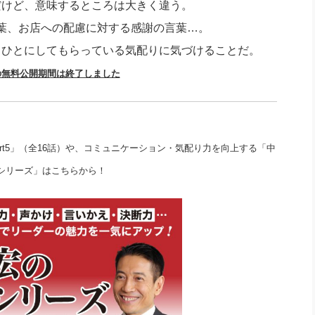
だけど、意味するところは大きく違う。
社長のための“全員営業”(30
腕をつくる 人と組織を動かす(200)
銀行交渉はこうしなさい！(12)
高橋一
葉、お店への配慮に対する感謝の言葉…。
行動科学マネジメント(5)
の社長のビジョン実現道場(10)
、ひとにしてもらっている気配りに気づけることだ。
の無料公開期間は終了しました
rt5」（全16話）や、コミュニケーション・気配り力を向上する「中
シリーズ」はこちらから！