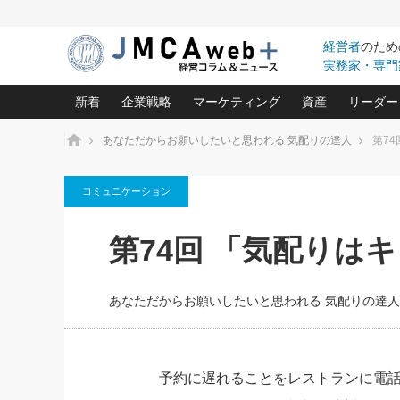
経営者
のため
実務家・専門
新着
企業戦略
マーケティング
資産
リーダー
ホーム
あなただからお願いしたいと思われる 気配りの達人
第7
中小企業の「１位づくり」戦略(96)
ネット戦略成功の秘訣 圧倒的に儲か
あなたの会社と資
オンリ
コミュニケーション
利益を最大化する「業務改善」横田尚哉氏(5)
ビジネスを一瞬で制する！一流グロ
どうなる金融業界
ビジネ
る“社長の戦略印象リスクマネジメント
(446)
強い会社を築く ビジネス・クリニック(240)
中国経済の最新動
第74回 「気配りは
ロングセラーの玉手箱(9)
ピョー
2026.08.7
2026.08.7
日本レーザー「人を大切にしながら利益を上げ
事業承継の前に
相談15：銀行がやたらと固定金
第153回「内需企業があっと
(3)
大復活＆快進撃！ユニバーサルスタ
きたいコト(12)
指導者た
利を勧めてきます！やはり固定
う間にグローバル成長企業に
は(5)
がよいのでしょうか！
FOOD & LIFE COMPANIES
あなただからお願いしたいと思われる 気配りの達人
武器としてのM&A入門(3)
会社と社長のため
朝礼・
最高の自分を表現する 成功イメージ戦
社長のための“儲かる通販”戦略視点(151)
深読み企業分析(1
楠木建の
酒井光雄 成功事例に学ぶ繁栄企業の
継続経営 百話百行(85)
次もあ
予約に遅れることをレストランに電
野田久美子 香港ビジネス成功法(10)
社長の口