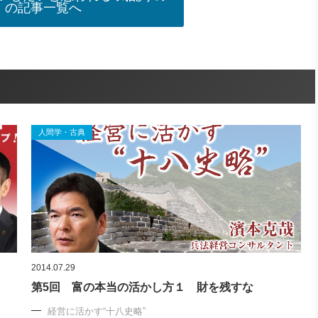
」の記事一覧へ
人間学・古典
2014.07.29
第5回 富の本当の活かし方１ 財を残すな
経営に活かす“十八史略”