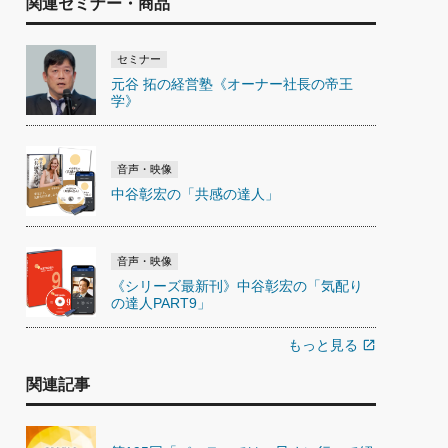
関連セミナー・商品
セミナー
元谷 拓の経営塾《オーナー社長の帝王
学》
音声・映像
中谷彰宏の「共感の達人」
音声・映像
《シリーズ最新刊》中谷彰宏の「気配り
の達人PART9」
もっと見る
open_in_new
関連記事