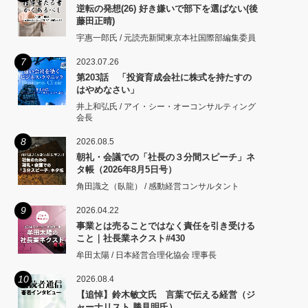
逆転の発想(26) 好き嫌いで部下を選ばない(後
藤田正晴)
宇惠一郎氏 / 元読売新聞東京本社国際部編集委員
7
2023.07.26
第203話 「投資育成会社に株式を持たすの
はやめなさい」
井上和弘氏 / アイ・シー・オーコンサルティング
会長
8
2026.08.5
朝礼・会議での「社長の３分間スピーチ」ネ
タ帳（2026年8月5日号）
角田識之（臥龍） / 感動経営コンサルタント
9
2026.04.22
事業とは売ることではなく責任を引き受ける
こと｜社長業ネクスト#430
牟田太陽 / 日本経営合理化協会 理事長
10
2026.08.4
【追悼】鈴木敏文氏 言葉で伝える経営（ジ
ャーナリスト 勝見明氏）