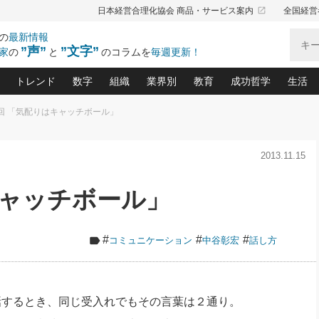
launch
日本経営合理化協会 商品・サービス案内
全国経営
の
最新情報
”声”
”文字”
家
の
と
のコラムを
毎週更新！
トレンド
数字
組織
業界別
教育
成功哲学
生活
4回 「気配りはキャッチボール」
る仕組みづくり講座(12)
産を守る一手(171)
ーワンで勝ち残る企業風土づくり(54)
《ニューヨーク発》ビジネスリーダーの先読み: 最新トレンド
オーナー社長の「お金の悩み相談室」(15)
「賃金の誤解」(135)
なぜ、トヨタ式で会社が伸びるのか？(
“出来る”管理職の条件(62)
中国哲学に学ぶ 不
おの
と戦略拠点(9)
(50)
2013.11.15
ーバル経営者は知ってい
(39)
スリーダー×次の一手「牟田太陽の社長業ネクスト」
おカネが残る決算書にするために、やっておきたいこと(
中小企業の新たな法律リスク(178)
売れる住宅を創る 100の視点(100)
あなただからお願いしたいと
令和時代の「社長の
”(9)
「社長の繁盛トレンド通信」(90)
デジ
向(204)
会社を守り抜くための緊急対策(100)
職場の生産性を下げるハラスメントの予防策(1
大久保一彦の“流行る”お店の仕組みづく
クレーム対応 実践マニュアル
先人の名句名言の教
キャッチボール」
トル・F・グジバチの『経営戦略の新常識』(12)
北村森の「今月のヒット商品」(109)
リーダ
2026.08.5
2
る経営」の極意
、決めておきたい、知っておきたい、やってお
強い決算書の会社はココが違う！(36)
賃金決定の定石(68)
柿内幸夫─社長のための現場改善(174
クレーム対応の新知識と新常
渡部昇一の「日本の
い
第109話 伝統的産品を21世紀
第
ジオジャパンの成功要因と
る者かくあるべし(635)
次の売れ筋をつかむ術(102)
ワイ
」
に生かし切る！
損益分岐点を下げる、Ｐ／Ｌ不況時代の新戦略(12)
顧客・社員・社会から支持される「ウェルビ
デキル社員に育てる！ 社員
経営に活かす“十八史
#
#
#
コミュニケーション
中谷彰宏
話し方
の資産管理講座(95)
会議での「社長の３分間スピーチ」ネタ帳(159)
社長のメシの種 4.0(206)
門」(23)
必読
2026.08.5
新・会計経営と実学(37)
東川鷹年の「中小企業の人育
略(77)
53)
「経営知になる考え方」(57)
眼と耳
朝礼・会議での「社長の３分間
決算書の“見える化”術(12)
業績アップにつながる！ワン
スピーチ」ネタ帳（2026年8月5
ブランド戦略(39)
日号）
なたにお願いしたいと思われる「一流の仕事術」(28)
社長の
話するとき、同じ受入れでもその言葉は２通り。
賢い社長の「経理財務の見どころ・勘どころ・ツッコ
欧米資産家に学ぶ二世教育(1
ぐせ経営哲学(100)
ろ」(149)
米国