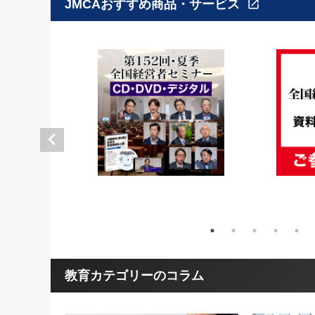
JMCAおすすめ商品・サービス
open_in_new
教育カテゴリーのコラム