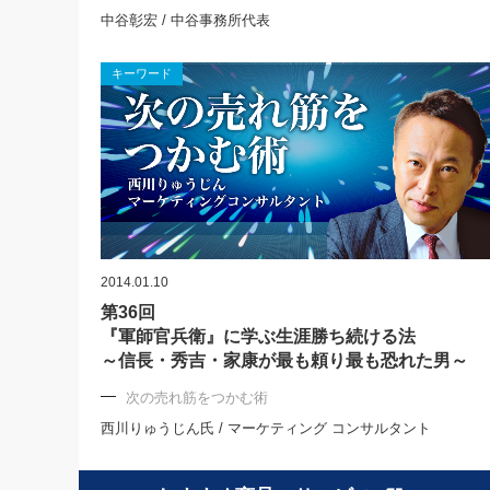
中谷彰宏 / 中谷事務所代表
キーワード
2014.01.10
第36回
『軍師官兵衛』に学ぶ生涯勝ち続ける法
～信長・秀吉・家康が最も頼り最も恐れた男～
次の売れ筋をつかむ術
西川りゅうじん氏 / マーケティング コンサルタント