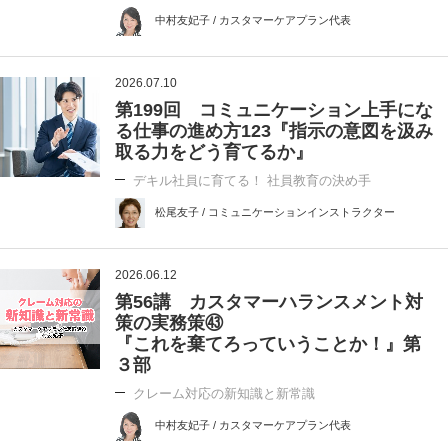
中村友妃子 / カスタマーケアプラン代表
2026.07.10
第199回 コミュニケーション上手にな
る仕事の進め方123『指示の意図を汲み
取る力をどう育てるか』
デキル社員に育てる！ 社員教育の決め手
松尾友子 / コミュニケーションインストラクター
2026.06.12
第56講 カスタマーハランスメント対
策の実務策㊸
『これを棄てろっていうことか！』第
３部
クレーム対応の新知識と新常識
中村友妃子 / カスタマーケアプラン代表