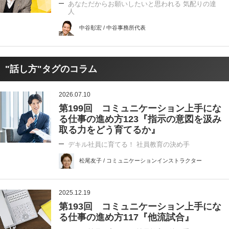
あなただからお願いしたいと思われる 気配りの達
人
中谷彰宏 / 中谷事務所代表
"話し方"タグのコラム
2026.07.10
第199回 コミュニケーション上手にな
る仕事の進め方123『指示の意図を汲み
取る力をどう育てるか』
デキル社員に育てる！ 社員教育の決め手
松尾友子 / コミュニケーションインストラクター
2025.12.19
第193回 コミュニケーション上手にな
る仕事の進め方117『他流試合』