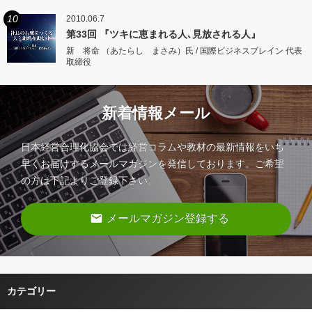
10
2010.06.7
第33回 『ツキに恵まれる人､見放される人』
新 将命 （あたらし まさみ）氏 / 国際ビジネスブレイン 代表
取締役
新着情報メール
日本経営合理化協会では経営コラムや教材の最新情報をいち
早くお届けするメールマガジンを発信しております。ご希望
の方は下記よりご登録下さい。
email
メールマガジン登録する
カテゴリー