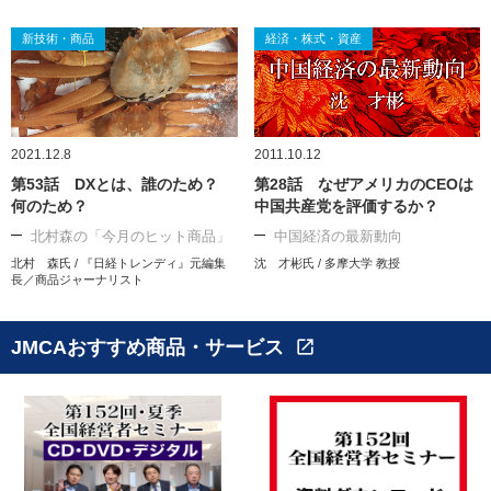
新技術・商品
経済・株式・資産
2021.12.8
2011.10.12
第53話 DXとは、誰のため？
第28話 なぜアメリカのCEOは
何のため？
中国共産党を評価するか？
北村森の「今月のヒット商品」
中国経済の最新動向
北村 森氏 / 『日経トレンディ』元編集
沈 才彬氏 / 多摩大学 教授
長／商品ジャーナリスト
JMCAおすすめ商品・サービス
open_in_new