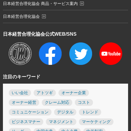
exit_to_app
日本経営合理化協会 商品・サービス案内
exit_to_app
日本経営合理化協会
日本経営合理化協会
公式WEB/SNS
注目のキーワード
いい会社
アトツギ
オーナー企業
オーナー経営
クレーム対応
コスト
コミュニケーション
デジタル
トレンド
ビジネスマナー
マネジメント
マーケティング