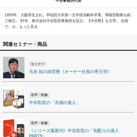
中谷事務所代表
1959年、大阪府生まれ。早稲田大学第一文学部演劇科卒業。博報堂勤務を経
て独立。 91年、株式会社中谷彰宏事務所を設立。【中谷塾】を主宰。 全国
で、セ…もっと見る
関連セミナー・商品
セミナー
元谷 拓の経営塾《オーナー社長の帝王学》
音声・映像
中谷彰宏の「共感の達人」
音声・映像
《シリーズ最新刊》中谷彰宏の「気配りの達人
PART9」