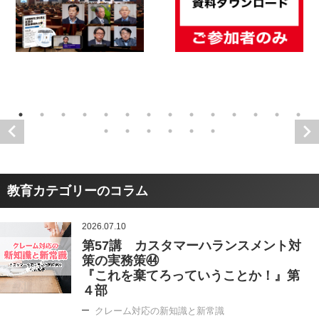
教育カテゴリーのコラム
2026.07.10
第57講 カスタマーハランスメント対
策の実務策㊹
『これを棄てろっていうことか！』第
４部
クレーム対応の新知識と新常識