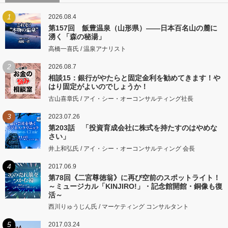
1
2026.08.4
第157回 飯豊温泉（山形県）――日本百名山の麓に
湧く「森の秘湯」
高橋一喜氏 / 温泉アナリスト
2
2026.08.7
相談15：銀行がやたらと固定金利を勧めてきます！や
はり固定がよいのでしょうか！
古山喜章氏 / アイ・シー・オーコンサルティング社長
3
2023.07.26
第203話 「投資育成会社に株式を持たすのはやめな
さい」
井上和弘氏 / アイ・シー・オーコンサルティング 会長
4
2017.06.9
第78回《二宮尊徳翁》に再び空前のスポットライト！
～ミュージカル「KINJIRO!」・記念館開館・銅像も復
活～
西川りゅうじん氏 / マーケティング コンサルタント
5
2017.03.24