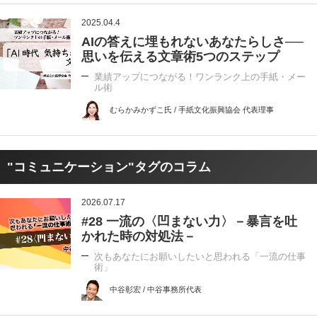
2025.04.4
AIの答えに埋もれないあなたらしさ──
思いを伝える文章術5つのステップ
業績アップにつながる！ワンランク上の手紙・メー
ル術
むらかみかずこ氏 / 手紙文化振興協会 代表理事
"コミュニケーション"タグのコラム
2026.07.17
#28 一流の〈凹まない力〉－暴言を吐
かれた時の対処法－
次もあなたにお願いしたいと思われる「一流の仕事
術」
中谷彰宏 / 中谷事務所代表