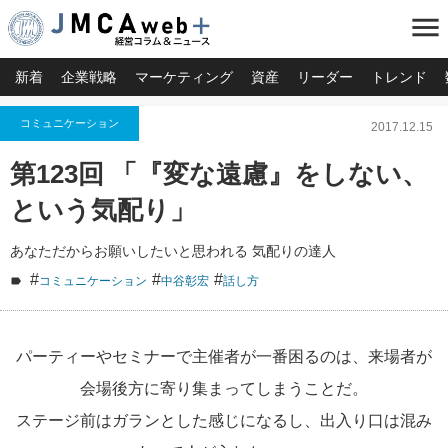
menu
新着
企業戦略
マーケティング
資産
リーダー
トレンド
コミュニケーション
2017.12.15
第123回 「『変な遠慮』をしない、
という気配り」
あなただからお願いしたいと思われる 気配りの達人
#
#
#
コミュニケーション
中谷彰宏
話し方
パーティーやセミナーで主催者が一番困るのは、来場者が
会場後方に寄り集まってしまうことだ。
ステージ前はガランとした感じになるし、出入り口は混み