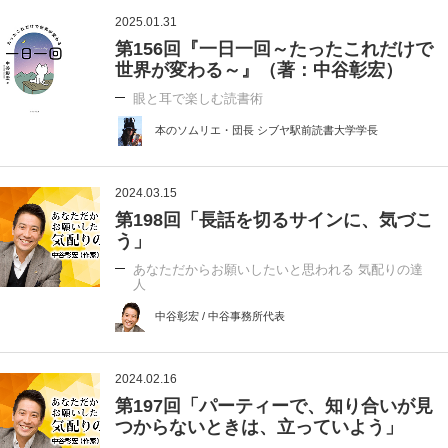
2025.01.31
第156回『一日一回～たったこれだけで
世界が変わる～』（著：中谷彰宏）
眼と耳で楽しむ読書術
本のソムリエ・団長 シブヤ駅前読書大学学長
2024.03.15
第198回「長話を切るサインに、気づこ
う」
あなただからお願いしたいと思われる 気配りの達
人
中谷彰宏 / 中谷事務所代表
2024.02.16
第197回「パーティーで、知り合いが見
つからないときは、立っていよう」