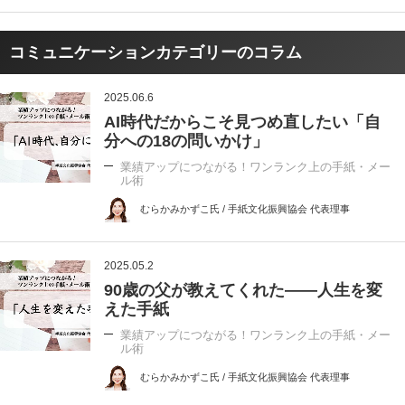
コミュニケーションカテゴリーのコラム
2025.06.6
AI時代だからこそ見つめ直したい「自
分への18の問いかけ」
業績アップにつながる！ワンランク上の手紙・メー
ル術
むらかみかずこ氏 / 手紙文化振興協会 代表理事
2025.05.2
90歳の父が教えてくれた――人生を変
えた手紙
業績アップにつながる！ワンランク上の手紙・メー
ル術
むらかみかずこ氏 / 手紙文化振興協会 代表理事