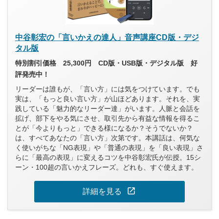
中谷彰宏の「言いかえの達人」音声講座CD版・デジ
タル版
特別割引価格 25,300円 CD版・USB版・デジタル版 好
評発売中！
リーダーは誰もが、「言い方」には気をつけています。でも
実は、「もっと良い言い方」が山ほどあります。それを、実
践している「魅力的なリーダー達」がいます。人脈と会話を
拡げ、部下をやる気にさせ、取引先から有益な情報を得るこ
とが「今よりもっと」できる様になるか？そうでないか？
は、すべてあなたの「言い方」次第です。本講話は、何気な
く使いがちな「NG表現」や「普通の表現」を「良い表現」さ
らに「最高の表現」に変えるコツを中谷彰宏氏が伝授。15シ
ーン・100超の言いかえフレーズ。どれも、すぐ使えます。
open_in_new
詳細を見る