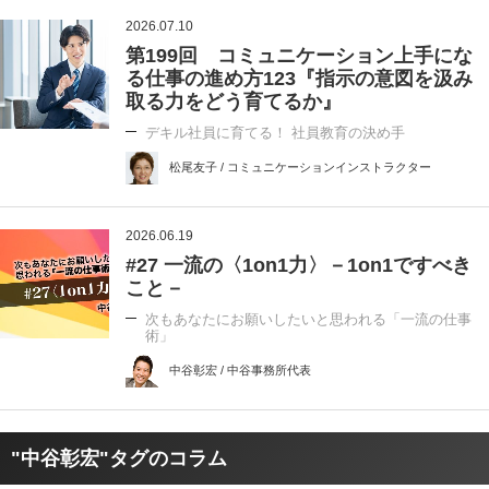
2026.07.10
第199回 コミュニケーション上手にな
る仕事の進め方123『指示の意図を汲み
取る力をどう育てるか』
デキル社員に育てる！ 社員教育の決め手
松尾友子 / コミュニケーションインストラクター
2026.06.19
#27 一流の〈1on1力〉－1on1ですべき
こと－
次もあなたにお願いしたいと思われる「一流の仕事
術」
中谷彰宏 / 中谷事務所代表
"中谷彰宏"タグのコラム