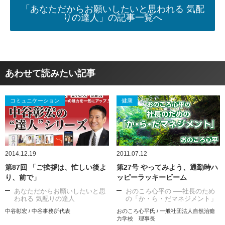
「あなただからお願いしたいと思われる 気配
りの達人」の記事一覧へ
あわせて読みたい記事
コミュニケーション
健康
2014.12.19
2011.07.12
第87回 「ご挨拶は、忙しい後よ
第27号 やってみよう、通勤時ハ
り、前で」
ッピーラッキービーム
あなただからお願いしたいと思
おのころ心平の ──社長のため
われる 気配りの達人
の「か・ら・だマネジメント」
中谷彰宏 / 中谷事務所代表
おのころ心平氏 / 一般社団法人自然治癒
力学校 理事長