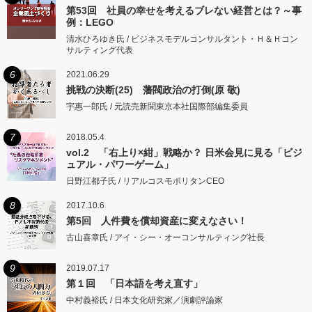
第53回 社員の幸せを考えるブレない経営とは？～事
例：LEGO
清水ひろゆき氏 / ビジネスモデルコンサルタント・Ｈ＆Ｈコン
サルティング代表
6
2021.06.29
挑戦の決断(25) 藩閥政治の打倒(原 敬)
宇惠一郎氏 / 元読売新聞東京本社国際部編集委員
7
2018.05.4
vol.2 「右上り×紺」戦略か？ 日米会見に見る「ビジ
ュアル・パワーゲーム」
日野江都子氏 / リアルコスモポリタンCEO
8
2017.10.6
第5回 人件費を償却資産に変えなさい！
古山喜章氏 / アイ・シー・オーコンサルティング社長
9
2019.07.17
第１回 「日本語を考え直す」
中村義裕氏 / 日本文化研究家／演劇評論家