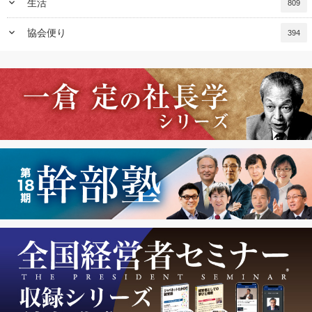
keyboard_arrow_down
生活
809
keyboard_arrow_down
協会便り
394