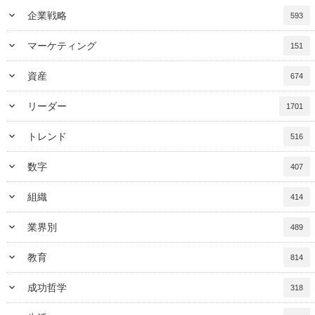
keyboard_arrow_down
企業戦略
593
keyboard_arrow_down
マーケティング
151
keyboard_arrow_down
資産
674
keyboard_arrow_down
リーダー
1701
keyboard_arrow_down
トレンド
516
keyboard_arrow_down
数字
407
keyboard_arrow_down
組織
414
keyboard_arrow_down
業界別
489
keyboard_arrow_down
教育
814
keyboard_arrow_down
成功哲学
318