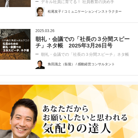
デキル社員に育てる！ 社員教育の決め手
松尾友子 / コミュニケーションインストラクター
2025.03.26
朝礼・会議での「社長の３分間スピー
チ」ネタ帳 2025年3月26日号
朝礼・会議での「社長の３分間スピーチ」ネタ帳
角田識之（臥龍） / 感動経営コンサルタント