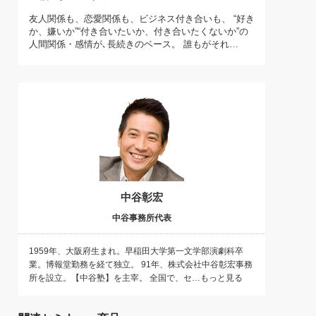
)
友人関係も、恋愛関係も、ビジネス付き合いも、 “好き
喜の『これぞ！"本物の温泉"』(157)
か、嫌いか”“付き合いたいか、付き合いたくないか”の
人間関係・感情が､長続きのベース。 誰もがそれ…
中谷彰宏
中谷事務所代表
1959年、大阪府生まれ。早稲田大学第一文学部演劇科卒
業。博報堂勤務を経て独立。 91年、株式会社中谷彰宏事務
所を設立。【中谷塾】を主宰。 全国で、セ…もっと見る