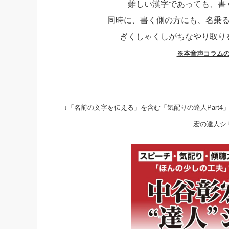
難しい漢字であっても、書
社長の右
同時に、書く側の方にも、名乗
酒井英之
ぎくしゃくしがちなやり取り
※本音声コラム
↓「名前の文字を伝える」を含む「気配りの達人Part
宏の達人シ