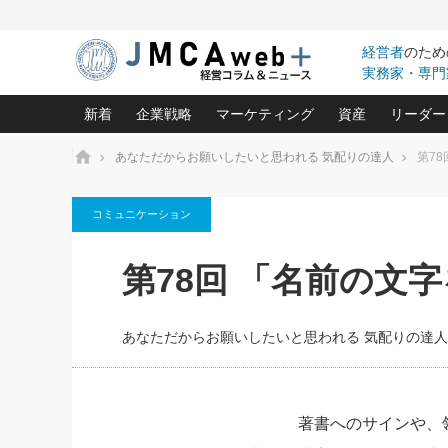
経営者
のため
実務家・専門
新着
企業戦略
マーケティング
資産
リーダー
ホーム
あなただからお願いしたいと思われる 気配りの達人
第7
中小企業の「１位づくり」戦略(96)
ネット戦略成功の秘訣 圧倒的に儲か
あなたの会社と資
オンリ
コミュニケーション
利益を最大化する「業務改善」横田尚哉氏(5)
ビジネスを一瞬で制する！一流グロ
どうなる金融業界
ビジネ
る“社長の戦略印象リスクマネジメント
(446)
強い会社を築く ビジネス・クリニック(240)
中国経済の最新動
第78回 「名前の文
ロングセラーの玉手箱(9)
ピョー
2026.08.7
2026.08.7
日本レーザー「人を大切にしながら利益を上げ
事業承継の前に
相談15：銀行がやたらと固定金
第153回「内需企業があっと
(3)
大復活＆快進撃！ユニバーサルスタ
きたいコト(12)
指導者た
利を勧めてきます！やはり固定
う間にグローバル成長企業に
は(5)
がよいのでしょうか！
FOOD & LIFE COMPANIES
あなただからお願いしたいと思われる 気配りの達人
武器としてのM&A入門(3)
会社と社長のため
朝礼・
最高の自分を表現する 成功イメージ戦
社長のための“儲かる通販”戦略視点(151)
深読み企業分析(1
楠木建の
酒井光雄 成功事例に学ぶ繁栄企業の
継続経営 百話百行(85)
次もあ
著書へのサインや、
野田久美子 香港ビジネス成功法(10)
社長の口