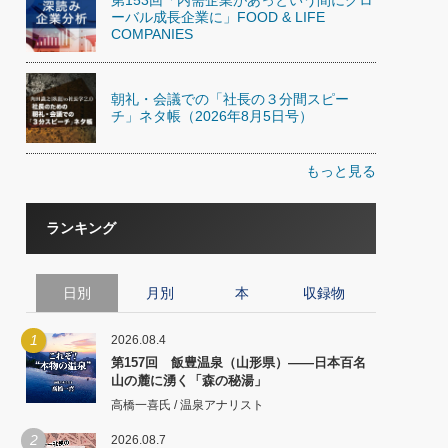
ーバル成長企業に」FOOD & LIFE
COMPANIES
朝礼・会議での「社長の３分間スピー
チ」ネタ帳（2026年8月5日号）
もっと見る
ランキング
日別
月別
本
収録物
1
2026.08.4
第157回 飯豊温泉（山形県）――日本百名
山の麓に湧く「森の秘湯」
高橋一喜氏 / 温泉アナリスト
2
2026.08.7