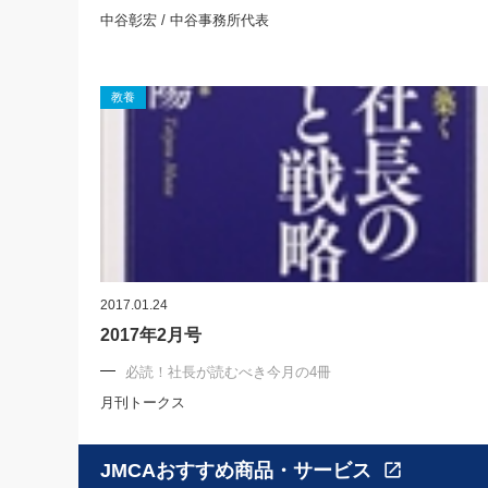
中谷彰宏 / 中谷事務所代表
教養
2017.01.24
2017年2月号
必読！社長が読むべき今月の4冊
月刊トークス
JMCAおすすめ商品・サービス
open_in_new