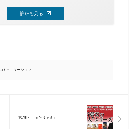
open_in_new
詳細を見る
コミュニケーション
第79回 「あたりまえ」