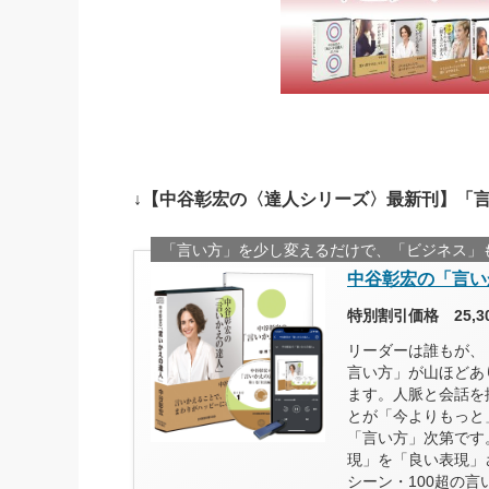
↓【中谷彰宏の〈達人シリーズ〉最新刊】「
「言い方」を少し変えるだけで、「ビジネス」
中谷彰宏の「言い
特別割引価格 25,
リーダーは誰もが、
言い方」が山ほどあ
ます。人脈と会話を
とが「今よりもっと
「言い方」次第です
現」を「良い表現」
シーン・100超の