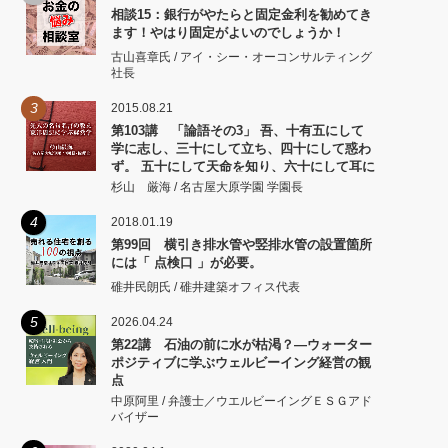
相談15：銀行がやたらと固定金利を勧めてき
ます！やはり固定がよいのでしょうか！
古山喜章氏 / アイ・シー・オーコンサルティング
社長
3
2015.08.21
第103講 「論語その3」 吾、十有五にして
学に志し、三十にして立ち、四十にして惑わ
ず。 五十にして天命を知り、六十にして耳に
従い、 七十にして心の欲するところに従いて
杉山 厳海 / 名古屋大原学園 学園長
矩をこえず。
4
2018.01.19
第99回 横引き排水管や竪排水管の設置箇所
には「 点検口 」が必要。
碓井民朗氏 / 碓井建築オフィス代表
5
2026.04.24
第22講 石油の前に水が枯渇？―ウォーター
ポジティブに学ぶウェルビーイング経営の観
点
中原阿里 / 弁護士／ウエルビーイングＥＳＧアド
バイザー