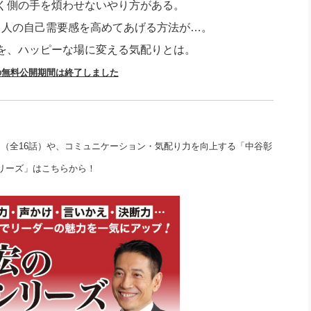
く側の手を煩わせないやり方がある。
社長のための“全員営業”(30
腕をつくる 人と組織を動かす(200)
銀行交渉はこうしなさい！(12)
高橋一
る人の自己需要感を高めてあげる方法が…。
行動科学マネジメント(5)
の社長のビジョン実現道場(10)
を、ハッピーな場に変える気配りとは。
の無料公開期間は終了しました
4」（全16話）や、コミュニケーション・気配り力を向上する「中谷彰
リーズ」はこちらから！