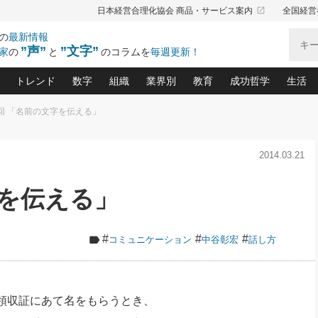
launch
日本経営合理化協会 商品・サービス案内
全国経営
の
最新情報
”声”
”文字”
家
の
と
のコラムを
毎週更新！
トレンド
数字
組織
業界別
教育
成功哲学
生活
8回 「名前の文字を伝える」
る仕組みづくり講座(12)
産を守る一手(171)
ーワンで勝ち残る企業風土づくり(54)
《ニューヨーク発》ビジネスリーダーの先読み: 最新トレンド
オーナー社長の「お金の悩み相談室」(15)
「賃金の誤解」(135)
なぜ、トヨタ式で会社が伸びるのか？(
“出来る”管理職の条件(62)
中国哲学に学ぶ 不
おの
と戦略拠点(9)
(50)
2014.03.21
ーバル経営者は知ってい
(39)
スリーダー×次の一手「牟田太陽の社長業ネクスト」
おカネが残る決算書にするために、やっておきたいこと(
中小企業の新たな法律リスク(178)
売れる住宅を創る 100の視点(100)
あなただからお願いしたいと
令和時代の「社長の
”(9)
「社長の繁盛トレンド通信」(90)
デジ
向(204)
会社を守り抜くための緊急対策(100)
職場の生産性を下げるハラスメントの予防策(1
大久保一彦の“流行る”お店の仕組みづく
クレーム対応 実践マニュアル
先人の名句名言の教
字を伝える」
トル・F・グジバチの『経営戦略の新常識』(12)
北村森の「今月のヒット商品」(109)
リーダ
2026.08.5
2
る経営」の極意
、決めておきたい、知っておきたい、やってお
強い決算書の会社はココが違う！(36)
賃金決定の定石(68)
柿内幸夫─社長のための現場改善(174
クレーム対応の新知識と新常
渡部昇一の「日本の
い
第109話 伝統的産品を21世紀
第
ジオジャパンの成功要因と
る者かくあるべし(635)
次の売れ筋をつかむ術(102)
ワイ
」
に生かし切る！
損益分岐点を下げる、Ｐ／Ｌ不況時代の新戦略(12)
顧客・社員・社会から支持される「ウェルビ
デキル社員に育てる！ 社員
経営に活かす“十八史
#
#
#
コミュニケーション
中谷彰宏
話し方
の資産管理講座(95)
会議での「社長の３分間スピーチ」ネタ帳(159)
社長のメシの種 4.0(206)
門」(23)
必読
2026.08.5
新・会計経営と実学(37)
東川鷹年の「中小企業の人育
略(77)
53)
「経営知になる考え方」(57)
眼と耳
朝礼・会議での「社長の３分間
決算書の“見える化”術(12)
業績アップにつながる！ワン
スピーチ」ネタ帳（2026年8月5
ブランド戦略(39)
日号）
なたにお願いしたいと思われる「一流の仕事術」(28)
社長の
領収証にあて名をもらうとき、
賢い社長の「経理財務の見どころ・勘どころ・ツッコ
欧米資産家に学ぶ二世教育(1
ぐせ経営哲学(100)
ろ」(149)
米国