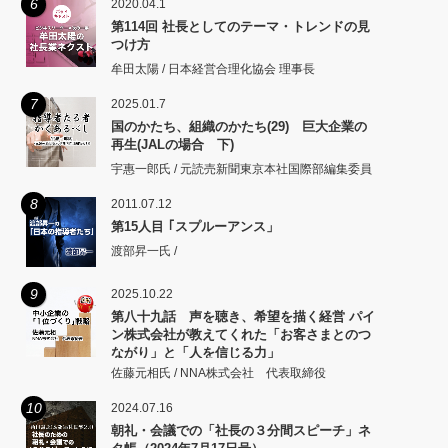
6
2020.04.1
第114回 社長としてのテーマ・トレンドの見
つけ方
牟田太陽 / 日本経営合理化協会 理事長
7
2025.01.7
国のかたち、組織のかたち(29) 巨大企業の
再生(JALの場合 下)
宇惠一郎氏 / 元読売新聞東京本社国際部編集委員
8
2011.07.12
第15人目 ｢スプルーアンス」
渡部昇一氏 /
9
2025.10.22
第八十九話 声を聴き、希望を描く経営 パイ
ン株式会社が教えてくれた「お客さまとのつ
ながり」と「人を信じる力」
佐藤元相氏 / NNA株式会社 代表取締役
10
2024.07.16
朝礼・会議での「社長の３分間スピーチ」ネ