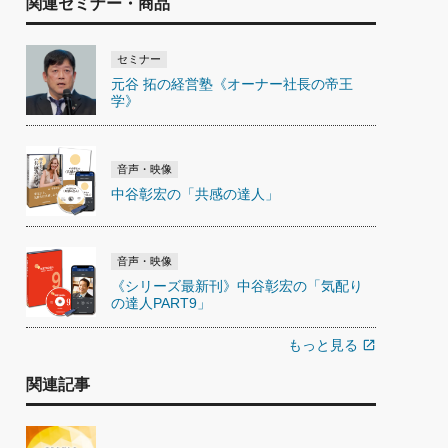
関連セミナー・商品
セミナー
元谷 拓の経営塾《オーナー社長の帝王
学》
音声・映像
中谷彰宏の「共感の達人」
音声・映像
《シリーズ最新刊》中谷彰宏の「気配り
の達人PART9」
もっと見る
open_in_new
関連記事