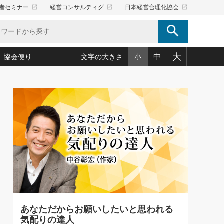
launch
launch
launch
者セミナー
経営コンサルティグ
日本経営合理化協会
search
大
中
協会便り
文字の大きさ
小
5)
況は会社守成の好機(38)
ころ心平の ──社長のための「か・ら・だマネジメント」
「愛読者通信」著者インタビュー(44)
34)
思われる 気配りの達人(127)
人間力の磨き方」(86)
ビジネス見聞録 経営ニュース(100)
タルＡＶを味方に！新・仕事術(180)
0)
り(210)
(92)
え 東洋思想に学ぶ経営学(132)
作間信司の経営無形庵(けいえいむぎょうあん)(166)
ー脳の鍛え方(32)
もっとみる
026.08.5
)
識(57)
指導者たち」(32)
経営セミナー情報局(1)
86回 「言葉狩り」
ンを楽しむ基礎レッスン(12)
ーイング経営入
教育の決め手(203)
略”(30)
繁栄への着眼点 牟田太陽(76)
！社長が読むべき今月の4冊(88)
て」(38)
講話を聞いて学ぼう 実学・耳学・磨く「ミミガク」のすすめ
で楽しむ読書術(162)
(7)
ランク上の手紙・メール術(100)
「氣」(30)
あなただからお願いしたいと思われる
ミどこ
00)
気配りの達人
スポーツ・ビジネスに学ぶ心理学(98)