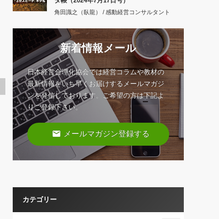
タ帳（2024年7月17日号）
角田識之（臥龍） / 感動経営コンサルタント
新着情報メール
日本経営合理化協会では経営コラムや教材の
最新情報をいち早くお届けするメールマガジ
ンを発信しております。ご希望の方は下記よ
りご登録下さい。
email
メールマガジン登録する
カテゴリー