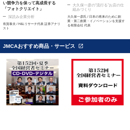
い競争力を保って高成長する
大久保一彦の“流行る”お店の仕
「フォトクリエイト」
組みづくり
深読み企業分析
大久保一彦氏 / 日本の将来のために創
業・第二創業・イノベーションを支援す
有賀泰夫 / H&Lリサーチ代表 証券アナリ
る有限会社 代表
スト
JMCAおすすめ商品・サービス
open_in_new