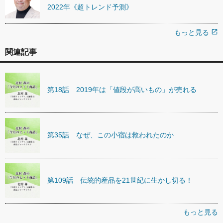
2022年《超トレンド予測》
もっと見る
open_in_new
関連記事
第18話 2019年は「値段が高いもの」が売れる
第35話 なぜ、この小宿は救われたのか
第109話 伝統的産品を21世紀に生かし切る！
もっと見る