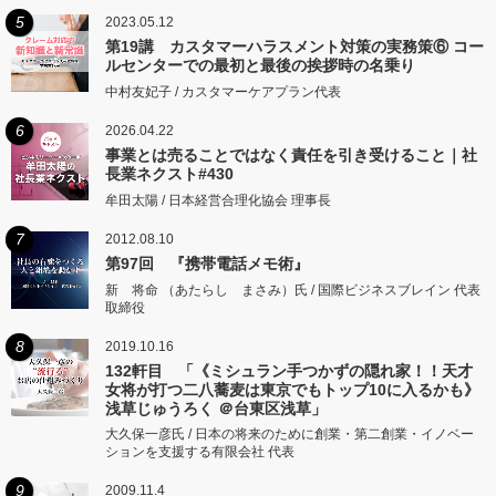
5
2023.05.12
第19講 カスタマーハラスメント対策の実務策⑥ コー
ルセンターでの最初と最後の挨拶時の名乗り
中村友妃子 / カスタマーケアプラン代表
6
2026.04.22
事業とは売ることではなく責任を引き受けること｜社
長業ネクスト#430
牟田太陽 / 日本経営合理化協会 理事長
7
2012.08.10
第97回 『携帯電話メモ術』
新 将命 （あたらし まさみ）氏 / 国際ビジネスブレイン 代表
取締役
8
2019.10.16
132軒目 「《ミシュラン手つかずの隠れ家！！天才
女将が打つ二八蕎麦は東京でもトップ10に入るかも》
浅草じゅうろく ＠台東区浅草」
大久保一彦氏 / 日本の将来のために創業・第二創業・イノベー
ションを支援する有限会社 代表
9
2009.11.4