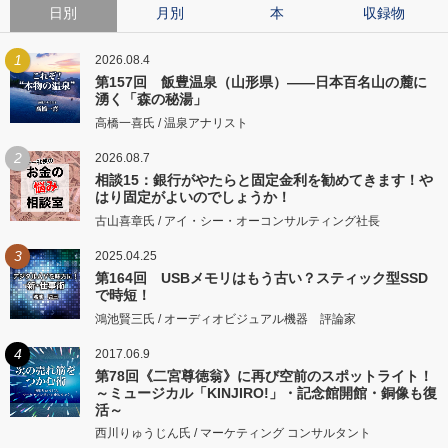
日別
月別
本
収録物
1
2026.08.4
第157回 飯豊温泉（山形県）――日本百名山の麓に
湧く「森の秘湯」
高橋一喜氏 / 温泉アナリスト
2
2026.08.7
相談15：銀行がやたらと固定金利を勧めてきます！や
はり固定がよいのでしょうか！
古山喜章氏 / アイ・シー・オーコンサルティング社長
3
2025.04.25
第164回 USBメモリはもう古い？スティック型SSD
で時短！
鴻池賢三氏 / オーディオビジュアル機器 評論家
4
2017.06.9
第78回《二宮尊徳翁》に再び空前のスポットライト！
～ミュージカル「KINJIRO!」・記念館開館・銅像も復
活～
西川りゅうじん氏 / マーケティング コンサルタント