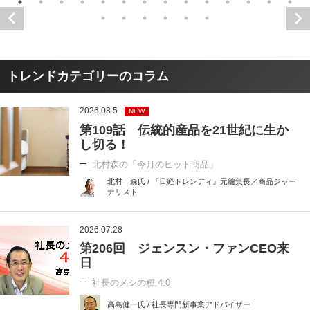
トレンドカテゴリーのコラム
2026.08.5
NEW
第109話 伝統的産品を21世紀に生か
し切る！
北村森の「今月のヒット商品」
北村 森氏 / 『日経トレンディ』元編集長／商品ジャー
ナリスト
2026.07.28
第206回 ジェンスン・ファンCEO来
日
社長のメシの種 4.0
高島健一氏 / 社長専門新事業アドバイザー