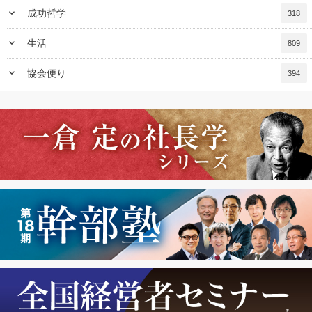
keyboard_arrow_down
成功哲学
318
keyboard_arrow_down
生活
809
keyboard_arrow_down
協会便り
394