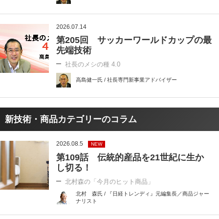
2026.07.14
第205回 サッカーワールドカップの最
先端技術
社長のメシの種 4.0
高島健一氏 / 社長専門新事業アドバイザー
新技術・商品カテゴリーのコラム
2026.08.5
NEW
第109話 伝統的産品を21世紀に生か
し切る！
北村森の「今月のヒット商品」
北村 森氏 / 『日経トレンディ』元編集長／商品ジャー
ナリスト