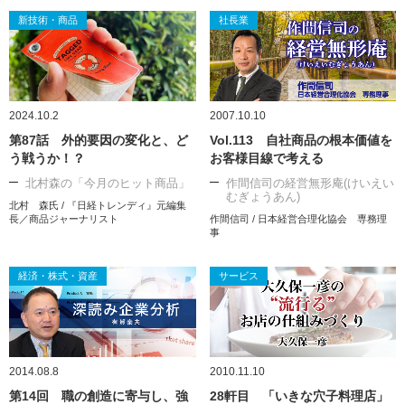
新技術・商品
社長業
2024.10.2
2007.10.10
第87話 外的要因の変化と、ど
Vol.113 自社商品の根本価値を
う戦うか！？
お客様目線で考える
北村森の「今月のヒット商品」
作間信司の経営無形庵(けいえい
むぎょうあん)
北村 森氏 / 『日経トレンディ』元編集
長／商品ジャーナリスト
作間信司 / 日本経営合理化協会 専務理
事
経済・株式・資産
サービス
2014.08.8
2010.11.10
第14回 職の創造に寄与し、強
28軒目 「いきな穴子料理店」