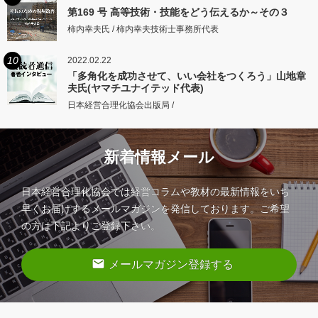
第169 号 高等技術・技能をどう伝えるか～その３
柿内幸夫氏 / 柿内幸夫技術士事務所代表
10
2022.02.22
「多角化を成功させて、いい会社をつくろう」山地章
夫氏(ヤマチユナイテッド代表)
日本経営合理化協会出版局 /
新着情報メール
日本経営合理化協会では経営コラムや教材の最新情報をいち
早くお届けするメールマガジンを発信しております。ご希望
の方は下記よりご登録下さい。
email
メールマガジン登録する