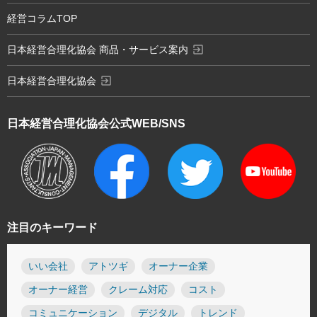
経営コラムTOP
exit_to_app
日本経営合理化協会 商品・サービス案内
exit_to_app
日本経営合理化協会
日本経営合理化協会
公式WEB/SNS
注目のキーワード
いい会社
アトツギ
オーナー企業
オーナー経営
クレーム対応
コスト
コミュニケーション
デジタル
トレンド