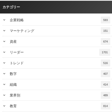
カテゴリー
keyboard_arrow_down
企業戦略
593
keyboard_arrow_down
マーケティング
151
keyboard_arrow_down
資産
674
keyboard_arrow_down
リーダー
1701
keyboard_arrow_down
トレンド
516
keyboard_arrow_down
数字
407
keyboard_arrow_down
組織
414
keyboard_arrow_down
業界別
489
keyboard_arrow_down
教育
814