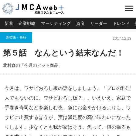
menu
新着
企業戦略
マーケティング
資産
リーダー
トレンド
新技術・商品
2017.12.13
第５話 なんという結末なんだ！
北村森の「今月のヒット商品」
今月は、ワサビおろし板の話をしましょう。「プロの料理
人でもないのに、ワサビおろし板？」。いえいえ、家庭で
手巻き寿司などを楽しむ夜、魚にお金をかけるよりも、ワ
サビに出費するほうが、実は満足度の高い味わいになった
りします。少なくとも我が家はそう。魚って、値の張るも