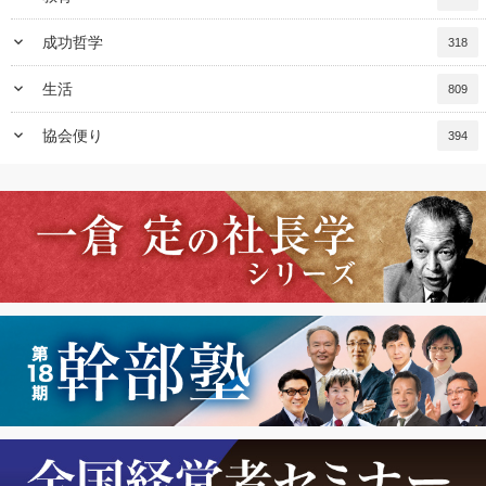
keyboard_arrow_down
成功哲学
318
keyboard_arrow_down
生活
809
keyboard_arrow_down
協会便り
394