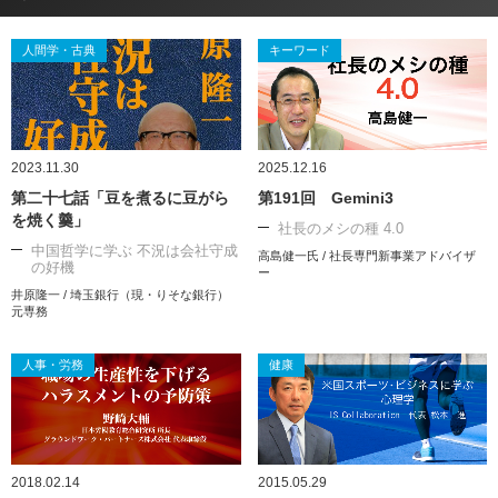
人間学・古典
キーワード
2023.11.30
2025.12.16
第二十七話「豆を煮るに豆がら
第191回 Gemini3
を焼く羹」
社長のメシの種 4.0
中国哲学に学ぶ 不況は会社守成
高島健一氏 / 社長専門新事業アドバイザ
の好機
ー
井原隆一 / 埼玉銀行（現・りそな銀行）
元専務
人事・労務
健康
2018.02.14
2015.05.29