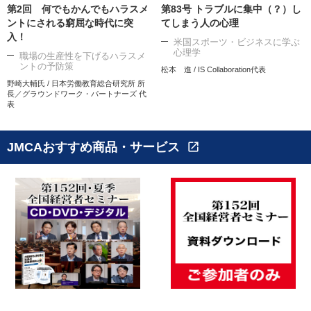
第2回 何でもかんでもハラスメ
第83号 トラブルに集中（？）し
ントにされる窮屈な時代に突
てしまう人の心理
入！
米国スポーツ・ビジネスに学ぶ
心理学
職場の生産性を下げるハラスメ
ントの予防策
松本 進 / IS Collaboration代表
野崎大輔氏 / 日本労働教育総合研究所 所
長／グラウンドワーク・パートナーズ 代
表
JMCAおすすめ商品・サービス
open_in_new