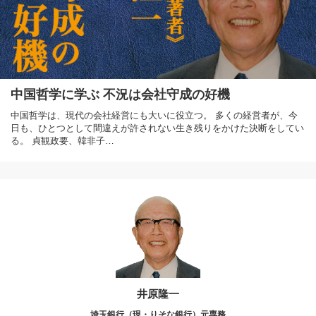
中国哲学に学ぶ 不況は会社守成の好機
中国哲学は、現代の会社経営にも大いに役立つ。 多くの経営者が、今
日も、ひとつとして間違えが許されない生き残りをかけた決断をしてい
る。 貞観政要、韓非子…
井原隆一
埼玉銀行（現・りそな銀行）元専務