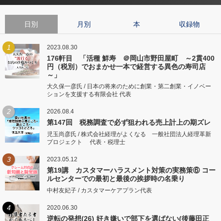
日別
月別
本
収録物
1
2023.08.30
176軒目 「活種 鮮寿 ＠岡山市野田屋町 ～2貫400
円（税別）でおまかせ一本で経営する異色の寿司店
～」
大久保一彦氏 / 日本の将来のために創業・第二創業・イノベー
ションを支援する有限会社 代表
2
2026.08.4
第147回 税務調査で必ず狙われる売上計上の期ズレ
児玉尚彦氏 / 株式会社経理がよくなる 一般社団法人経理革新
プロジェクト 代表・税理士
3
2023.05.12
第19講 カスタマーハラスメント対策の実務策⑥ コー
ルセンターでの最初と最後の挨拶時の名乗り
中村友妃子 / カスタマーケアプラン代表
4
2020.06.30
逆転の発想(26) 好き嫌いで部下を選ばない(後藤田正