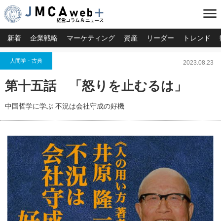
menu
新着
企業戦略
マーケティング
資産
リーダー
トレンド
人間学・古典
2023.08.23
第十五話 「怒りを止むるは」
中国哲学に学ぶ 不況は会社守成の好機