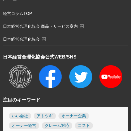
経営コラムTOP
exit_to_app
日本経営合理化協会 商品・サービス案内
exit_to_app
日本経営合理化協会
日本経営合理化協会
公式WEB/SNS
注目のキーワード
いい会社
アトツギ
オーナー企業
オーナー経営
クレーム対応
コスト