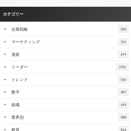
カテゴリー
keyboard_arrow_down
企業戦略
593
keyboard_arrow_down
マーケティング
151
keyboard_arrow_down
資産
674
keyboard_arrow_down
リーダー
1701
keyboard_arrow_down
トレンド
516
keyboard_arrow_down
数字
407
keyboard_arrow_down
組織
414
keyboard_arrow_down
業界別
489
keyboard_arrow_down
教育
814