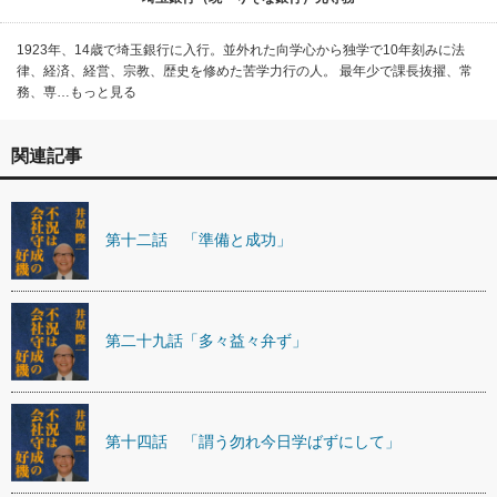
1923年、14歳で埼玉銀行に入行。並外れた向学心から独学で10年刻みに法
律、経済、経営、宗教、歴史を修めた苦学力行の人。 最年少で課長抜擢、常
務、専…もっと見る
関連記事
第十二話 「準備と成功」
第二十九話「多々益々弁ず」
第十四話 「謂う勿れ今日学ばずにして」