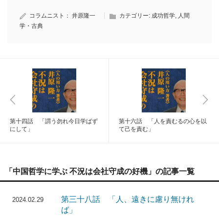
コラムニスト：
井原隆一
カテゴリー:
成功哲学
,
人間
学・古典
第十四話 「謂う勿れ今日学ばず
第十六話 「人を責むるの心を以
にして」
て己を責む」
「中国哲学に学ぶ 不況は会社守成の好機」の記事一覧
第三十八話 「人、遠きに慮り無けれ
2024.02.29
ば」