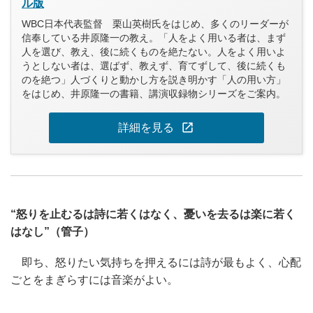
ル版
WBC日本代表監督 栗山英樹氏をはじめ、多くのリーダーが
信奉している井原隆一の教え。「人をよく用いる者は、まず
人を選び、教え、後に続くものを絶たない。人をよく用いよ
うとしない者は、選ばず、教えず、育てずして、後に続くも
のを絶つ」人づくりと動かし方を説き明かす「人の用い方」
をはじめ、井原隆一の書籍、講演収録物シリーズをご案内。
open_in_new
詳細を見る
“怒りを止むるは詩に若くはなく、憂いを去るは楽に若く
はなし”（管子）
即ち、怒りたい気持ちを押えるには詩が最もよく、心配
ごとをまぎらすには音楽がよい。