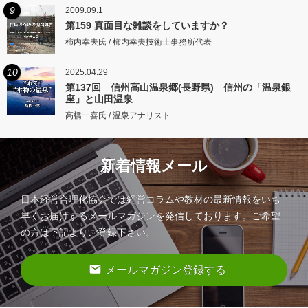
9
2009.09.1
第159 真面目な雑談をしていますか？
柿内幸夫氏 / 柿内幸夫技術士事務所代表
10
2025.04.29
第137回 信州高山温泉郷(長野県) 信州の「温泉銀
座」と山田温泉
高橋一喜氏 / 温泉アナリスト
新着情報メール
日本経営合理化協会では経営コラムや教材の最新情報をいち
早くお届けするメールマガジンを発信しております。ご希望
の方は下記よりご登録下さい。
email
メールマガジン登録する