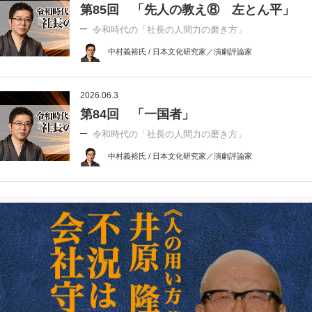
第85回 「先人の教え⑧ 左とん平」
令和時代の「社長の人間力の磨き方」
中村義裕氏 / 日本文化研究家／演劇評論家
2026.06.3
第84回 「一国者」
令和時代の「社長の人間力の磨き方」
中村義裕氏 / 日本文化研究家／演劇評論家