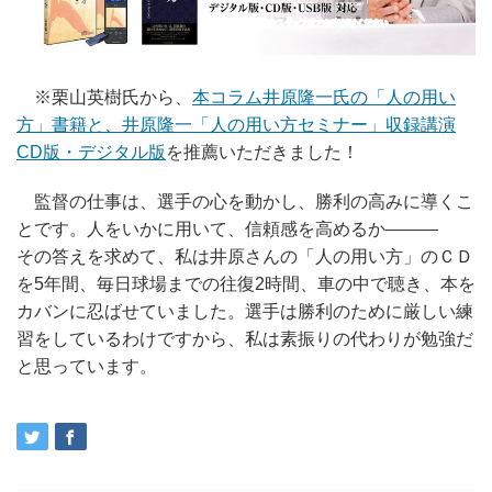
※栗山英樹氏から、
本コラム井原隆一氏の「人の用い
方」書籍と、井原隆一「人の用い方セミナー」収録講演
CD版・デジタル版
を推薦いただきました！
監督の仕事は、選手の心を動かし、勝利の高みに導くこ
とです。人をいかに用いて、信頼感を高めるか―――
その答えを求めて、私は井原さんの「人の用い方」のＣＤ
を5年間、毎日球場までの往復2時間、車の中で聴き、本を
カバンに忍ばせていました。選手は勝利のために厳しい練
習をしているわけですから、私は素振りの代わりが勉強だ
と思っています。