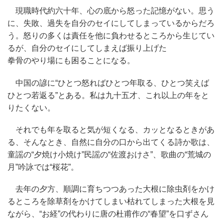
現職時代約六十年、心の底から怒った記憶がない。思う
に、失敗、過失を自分のセイにしてしまっているからだろ
う。怒りの多くは責任を他に負わせるところから生じてい
るが、自分のセイにしてしまえば振り上げた
拳骨のやり場にも困ることになる。
中国の諺に“ひとつ怒ればひとつ年取る、ひとつ笑えば
ひとつ若返る”とある。私は九十五才、これ以上の年をと
りたくない。
それでも年を取ると気が短くなる、カッとなるときがあ
る、そんなとき、自然に自分の口から出てくる詩か歌は、
童謡の“夕焼け小焼け”民謡の“佐渡おけさ”、歌曲の“荒城の
月”吟詠では“桜花”。
去年の夕方、順調に育ちつつあった大根に除虫剤をかけ
るところを除草剤をかけてしまい枯れてしまった大根を見
ながら、“お経”の代わりに唐の杜甫作の“春望”を口ずさん