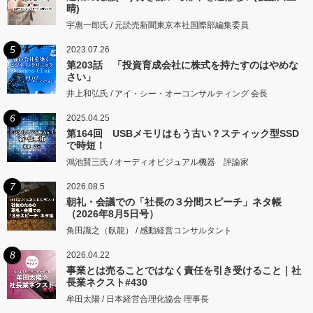
晴)
宇惠一郎氏 / 元読売新聞東京本社国際部編集委員
5
2023.07.26
第203話 「投資育成会社に株式を持たすのはやめな
さい」
井上和弘氏 / アイ・シー・オーコンサルティング 会長
6
2025.04.25
第164回 USBメモリはもう古い？スティック型SSD
で時短！
鴻池賢三氏 / オーディオビジュアル機器 評論家
7
2026.08.5
朝礼・会議での「社長の３分間スピーチ」ネタ帳
（2026年8月5日号）
角田識之（臥龍） / 感動経営コンサルタント
8
2026.04.22
事業とは売ることではなく責任を引き受けること｜社
長業ネクスト#430
牟田太陽 / 日本経営合理化協会 理事長