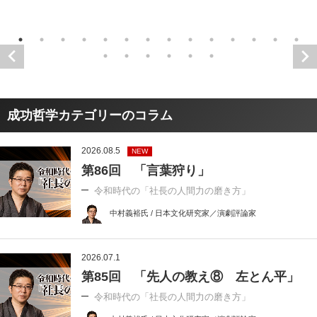
成功哲学カテゴリーのコラム
2026.08.5
NEW
第86回 「言葉狩り」
令和時代の「社長の人間力の磨き方」
中村義裕氏 / 日本文化研究家／演劇評論家
2026.07.1
第85回 「先人の教え⑧ 左とん平」
令和時代の「社長の人間力の磨き方」