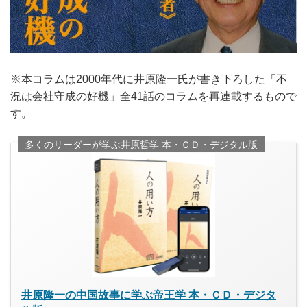
※本コラムは2000年代に井原隆一氏が書き下ろした「不
況は会社守成の好機」全41話のコラムを再連載するもので
す。
多くのリーダーが学ぶ井原哲学 本・ＣＤ・デジタル版
井原隆一の中国故事に学ぶ帝王学 本・ＣＤ・デジタ