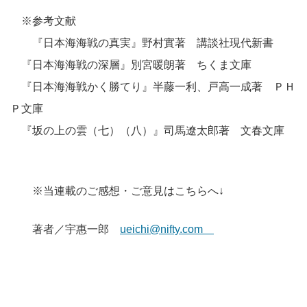
※参考文献
『日本海海戦の真実』野村實著 講談社現代新書
『日本海海戦の深層』別宮暖朗著 ちくま文庫
『日本海海戦かく勝てり』半藤一利、戸高一成著 ＰＨ
Ｐ文庫
『坂の上の雲（七）（八）』司馬遼太郎著 文春文庫
※当連載のご感想・ご意見はこちらへ↓
著者／宇惠一郎
ueichi@nifty.com