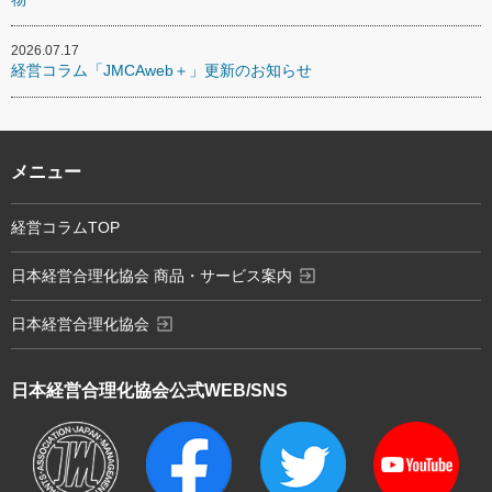
2026.07.17
経営コラム「JMCAweb＋」更新のお知らせ
メニュー
経営コラムTOP
exit_to_app
日本経営合理化協会 商品・サービス案内
exit_to_app
日本経営合理化協会
日本経営合理化協会
公式WEB/SNS