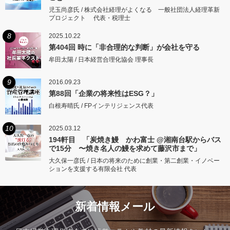
児玉尚彦氏 / 株式会社経理がよくなる 一般社団法人経理革新
プロジェクト 代表・税理士
8
2025.10.22
第404回 時に「非合理的な判断」が会社を守る
牟田太陽 / 日本経営合理化協会 理事長
9
2016.09.23
第88回「企業の将来性はESG？」
白根寿晴氏 / FPインテリジェンス代表
10
2025.03.12
194軒目 「炭焼き鰻 かわ富士 @湘南台駅からバス
で15分 〜焼き名人の鰻を求めて藤沢市まで」
大久保一彦氏 / 日本の将来のために創業・第二創業・イノベー
ションを支援する有限会社 代表
新着情報メール