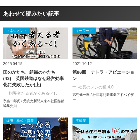
あわせて読みたい記事
マネジメント
キーワード
2025.04.15
2021.10.12
国のかたち、組織のかたち
第86回 テトラ・アビエーショ
(43) 英国鉄道はなぜ経営効率
ン
化に失敗したか(上)
社長のメシの種 4.0
指導者たる者かくあるべし
高島健一氏 / 社長専門新事業アドバイザ
ー
宇惠一郎氏 / 元読売新聞東京本社国際部
編集委員
経済・株式・資産
不動産