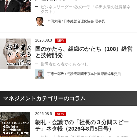
ビジネスリーダー×次の一手「牟田太陽の社長業ネ
クスト」
牟田太陽 / 日本経営合理化協会 理事長
2026.08.3
NEW
国のかたち、組織のかたち（108）経営
と技術開発
指導者たる者かくあるべし
宇惠一郎氏 / 元読売新聞東京本社国際部編集委員
マネジメントカテゴリーのコラム
2026.08.5
NEW
朝礼・会議での「社長の３分間スピー
チ」ネタ帳（2026年8月5日号）