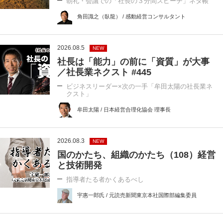
朝礼・会議での「社長の３分間スピーチ」ネタ帳
角田識之（臥龍） / 感動経営コンサルタント
2026.08.5
NEW
社長は「能力」の前に「資質」が大事
／社長業ネクスト #445
ビジネスリーダー×次の一手「牟田太陽の社長業ネ
クスト」
牟田太陽 / 日本経営合理化協会 理事長
2026.08.3
NEW
国のかたち、組織のかたち（108）経営
と技術開発
指導者たる者かくあるべし
宇惠一郎氏 / 元読売新聞東京本社国際部編集委員