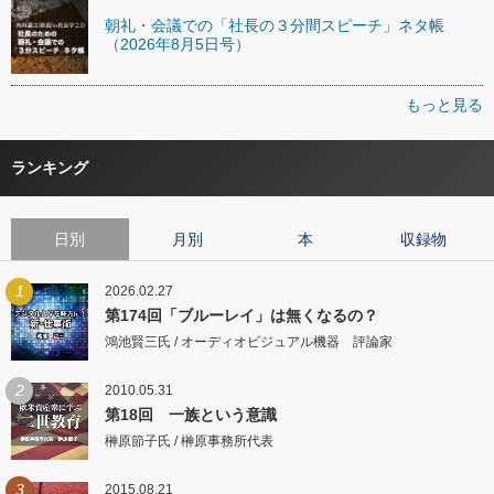
朝礼・会議での「社長の３分間スピーチ」ネタ帳
（2026年8月5日号）
もっと見る
ランキング
日別
月別
本
収録物
1
2026.02.27
第174回「ブルーレイ」は無くなるの？
鴻池賢三氏 / オーディオビジュアル機器 評論家
2
2010.05.31
第18回 一族という意識
榊原節子氏 / 榊原事務所代表
3
2015.08.21