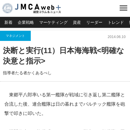
menu
新着
企業戦略
マーケティング
資産
リーダー
トレンド
マネジメント
2014.06.10
決断と実行(11）日本海海戦<明確な
決意と指示>
指導者たる者かくあるべし
東郷平八郎率いる第一艦隊が戦域に引き返し第二艦隊と
合流した後、連合艦隊は日の暮れまでバルチック艦隊を砲
撃で叩きに叩いた。