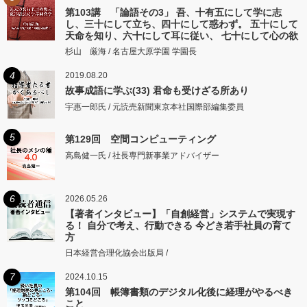
第103講 「論語その3」 吾、十有五にして学に志
し、三十にして立ち、四十にして惑わず。 五十にして
天命を知り、六十にして耳に従い、 七十にして心の欲
するところに従いて矩をこえず。
杉山 厳海 / 名古屋大原学園 学園長
4
2019.08.20
故事成語に学ぶ(33) 君命も受けざる所あり
宇惠一郎氏 / 元読売新聞東京本社国際部編集委員
5
第129回 空間コンピューティング
高島健一氏 / 社長専門新事業アドバイザー
6
2026.05.26
【著者インタビュー】「自創経営」システムで実現す
る！ 自分で考え、行動できる 今どき若手社員の育て
方
日本経営合理化協会出版局 /
7
2024.10.15
第104回 帳簿書類のデジタル化後に経理がやるべき
こと