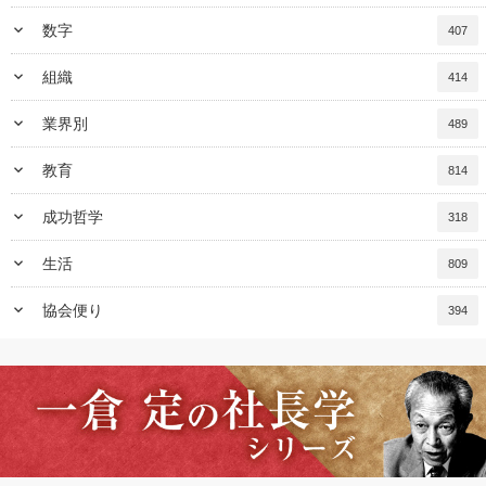
keyboard_arrow_down
数字
407
keyboard_arrow_down
組織
414
keyboard_arrow_down
業界別
489
keyboard_arrow_down
教育
814
keyboard_arrow_down
成功哲学
318
keyboard_arrow_down
生活
809
keyboard_arrow_down
協会便り
394