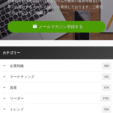
日本経営合理化協会では経営コラムや教材の最新情報をいち
早くお届けするメールマガジンを発信しております。ご希望
の方は下記よりご登録下さい。
email
メールマガジン登録する
カテゴリー
keyboard_arrow_down
企業戦略
593
keyboard_arrow_down
マーケティング
151
keyboard_arrow_down
資産
674
keyboard_arrow_down
リーダー
1701
keyboard_arrow_down
トレンド
516