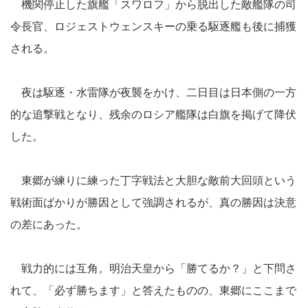
機関停止した旗艦「スワロフ」から脱出した敵艦隊の司
令長官、ロジェストウェンスキーの乗る駆逐艦も後に捕獲
される。
夜は駆逐・水雷隊が夜襲をかけ、二日目は日本側の一方
的な追撃戦となり、残余のロシア艦隊は白旗を掲げて降伏
した。
東郷が練りに練った丁字戦法と大胆な敵前大回頭という
戦術面ばかりが勝因として強調されるが、真の勝因は決意
の差にあった。
戦力的には互角。明治天皇から「勝てるか？」と下問さ
れて、「必ず勝ちます」と答えたものの、東郷にここまで