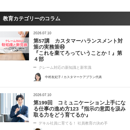
教育カテゴリーのコラム
2026.07.10
第57講 カスタマーハランスメント対
策の実務策㊹
『これを棄てろっていうことか！』第
４部
クレーム対応の新知識と新常識
中村友妃子 / カスタマーケアプラン代表
2026.07.10
第199回 コミュニケーション上手にな
る仕事の進め方123『指示の意図を汲み
取る力をどう育てるか』
デキル社員に育てる！ 社員教育の決め手