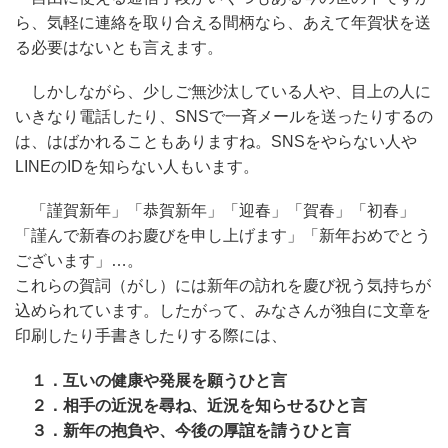
ら、気軽に連絡を取り合える間柄なら、あえて年賀状を送
る必要はないとも言えます。
しかしながら、少しご無沙汰している人や、目上の人に
いきなり電話したり、SNSで一斉メールを送ったりするの
は、はばかれることもありますね。SNSをやらない人や
LINEのIDを知らない人もいます。
「謹賀新年」「恭賀新年」「迎春」「賀春」「初春」
「謹んで新春のお慶びを申し上げます」「新年おめでとう
ございます」…。
これらの賀詞（がし）には新年の訪れを慶び祝う気持ちが
込められています。したがって、みなさんが独自に文章を
印刷したり手書きしたりする際には、
１．互いの健康や発展を願うひと言
２．相手の近況を尋ね、近況を知らせるひと言
３．新年の抱負や、今後の厚誼を請うひと言