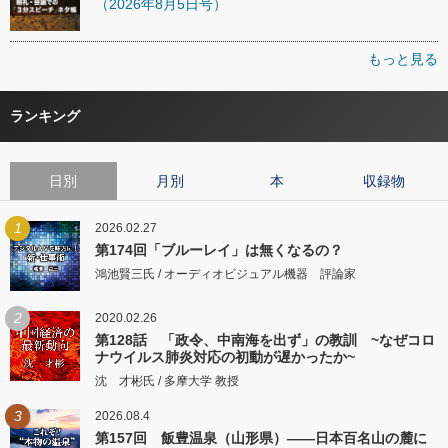
（2026年8月5日号）
もっと見る
ランキング
日別
月別
本
収録物
1
2026.02.27
第174回「ブルーレイ」は無くなるの？
鴻池賢三氏 / オーディオビジュアル機器 評論家
2
2020.02.26
第128話 「政令、中南海を出ず」の教訓 ~なぜコロ
ナウイルス肺炎対応の初動が遅かったか~
沈 才彬氏 / 多摩大学 教授
3
2026.08.4
第157回 飯豊温泉（山形県）――日本百名山の麓に