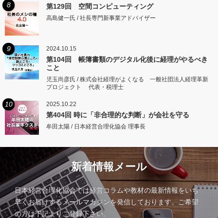
8
第129回 空間コンピューティング
高島健一氏 / 社長専門新事業アドバイザー
9
2024.10.15
第104回 帳簿書類のデジタル化後に経理がやるべき
こと
児玉尚彦氏 / 株式会社経理がよくなる 一般社団法人経理革新
プロジェクト 代表・税理士
10
2025.10.22
第404回 時に「非合理的な判断」が会社を守る
牟田太陽 / 日本経営合理化協会 理事長
新着情報メール
日本経営合理化協会では経営コラムや教材の最新情報をいち
早くお届けするメールマガジンを発信しております。ご希望
の方は下記よりご登録下さい。