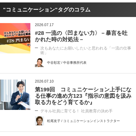
"コミュニケーション"タグのコラム
2026.07.17
#28 一流の〈凹まない力〉－暴言を吐
かれた時の対処法－
次もあなたにお願いしたいと思われる「一流の仕事
術」
中谷彰宏 / 中谷事務所代表
2026.07.10
第199回 コミュニケーション上手にな
る仕事の進め方123『指示の意図を汲み
取る力をどう育てるか』
デキル社員に育てる！ 社員教育の決め手
松尾友子 / コミュニケーションインストラクター