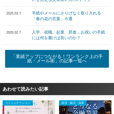
手紙やメールにさりげなく取り入れる
2025.03.7
「春の花の言葉」６選
入学、就職、起業、昇進…お祝いの手紙
2025.02.7
には何を書けば良いのか？
「業績アップにつながる！ワンランク上の手
紙・メール術」の記事一覧へ
あわせて読みたい記事
コミュニケーション
経済・株式・資産