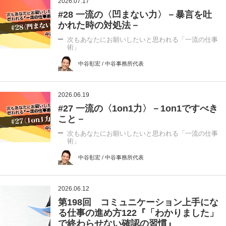
2026.07.17
#28 一流の〈凹まない力〉－暴言を吐
かれた時の対処法－
次もあなたにお願いしたいと思われる「一流の仕事
術」
中谷彰宏 / 中谷事務所代表
2026.06.19
#27 一流の〈1on1力〉－1on1ですべき
こと－
次もあなたにお願いしたいと思われる「一流の仕事
術」
中谷彰宏 / 中谷事務所代表
2026.06.12
第198回 コミュニケーション上手にな
る仕事の進め方122『「わかりました」
で終わらせない確認の習慣』