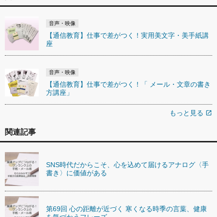
音声・映像
【通信教育】仕事で差がつく！実用美文字・美手紙講
座
音声・映像
【通信教育】仕事で差がつく！「 メール・文章の書き
方講座」
もっと見る
open_in_new
関連記事
SNS時代だからこそ、心を込めて届けるアナログ〈手
書き〉に価値がある
第69回 心の距離が近づく 寒くなる時季の言葉、健康