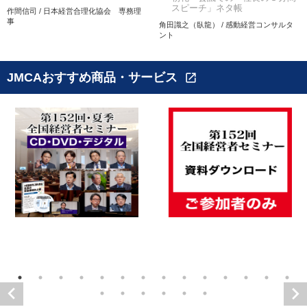
スピーチ」ネタ帳
作間信司 / 日本経営合理化協会 専務理
事
角田識之（臥龍） / 感動経営コンサルタ
ント
JMCAおすすめ商品・サービス
open_in_new