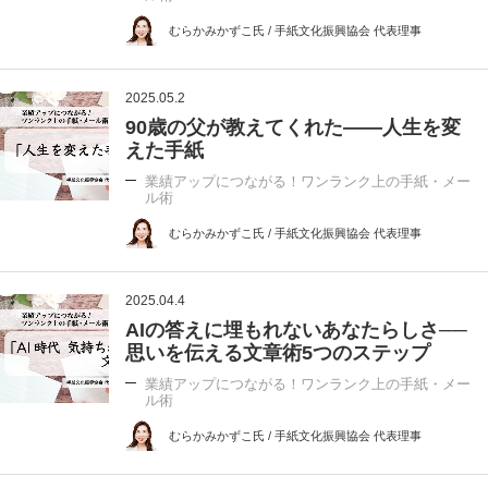
むらかみかずこ氏 / 手紙文化振興協会 代表理事
2025.05.2
90歳の父が教えてくれた――人生を変
えた手紙
業績アップにつながる！ワンランク上の手紙・メー
ル術
むらかみかずこ氏 / 手紙文化振興協会 代表理事
2025.04.4
AIの答えに埋もれないあなたらしさ──
思いを伝える文章術5つのステップ
業績アップにつながる！ワンランク上の手紙・メー
ル術
むらかみかずこ氏 / 手紙文化振興協会 代表理事