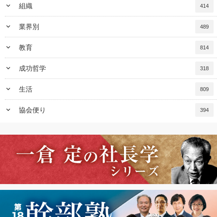
keyboard_arrow_down
組織
414
keyboard_arrow_down
業界別
489
keyboard_arrow_down
教育
814
keyboard_arrow_down
成功哲学
318
keyboard_arrow_down
生活
809
keyboard_arrow_down
協会便り
394