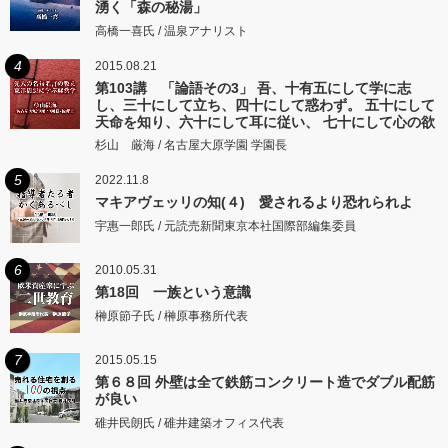
湧く「森の秘湯」
高橋一喜氏 / 温泉アナリスト
4
2015.08.21
第103講 「論語その3」 吾、十有五にして学に志
し、三十にして立ち、四十にして惑わず。 五十にして
天命を知り、六十にして耳に従い、 七十にして心の欲
するところに従いて矩をこえず。
杉山 厳海 / 名古屋大原学園 学園長
5
2022.11.8
マキアヴェッリの知(４) 愛されるより恐れられよ
宇惠一郎氏 / 元読売新聞東京本社国際部編集委員
6
2010.05.31
第18回 一族という意識
榊原節子氏 / 榊原事務所代表
7
2015.05.15
第６８回 外壁は全て鉄筋コンクリート造でダブル配筋
が良い
碓井民朗氏 / 碓井建築オフィス代表