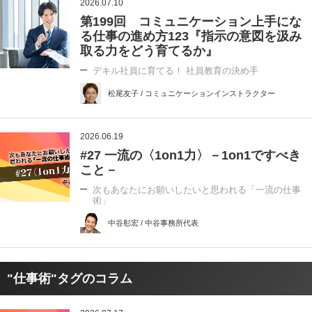
2026.07.10
第199回 コミュニケーション上手にな
る仕事の進め方123『指示の意図を汲み
取る力をどう育てるか』
デキル社員に育てる！ 社員教育の決め手
松尾友子 / コミュニケーションインストラクター
2026.06.19
#27 一流の〈1on1力〉－1on1ですべき
こと－
次もあなたにお願いしたいと思われる「一流の仕事
術」
中谷彰宏 / 中谷事務所代表
"仕事術"タグのコラム