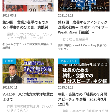
2018.03.2
2021.08.11
第14回 営業が苦手でもでき
第17回 成長するフィンテック
る！手書きのひと言、実践例
企業の戦略～ ロボアドバイザー
WealthNavi【後編】～
業績アップにつながる！ワンラ
ンク上の手紙・メール術
どうなる金融業界
むらかみかずこ氏 / 手紙文化振興協会 代
湧川 博英氏 / WellUpConsulting 代表コン
表理事
サルタント
社長業
マネジメント
2011.05.11
2025.03.12
Vol.156 東北地方太平洋地震に
朝礼・会議での「社長の３分間
よせて
スピーチ」ネタ帳 2025年3月
12日号
作間信司の経営無形庵(けいえい
むぎょうあん)
朝礼・会議での「社長の３分間