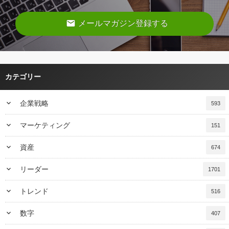
email
メールマガジン登録する
カテゴリー
keyboard_arrow_down
企業戦略
593
keyboard_arrow_down
マーケティング
151
keyboard_arrow_down
資産
674
keyboard_arrow_down
リーダー
1701
keyboard_arrow_down
トレンド
516
keyboard_arrow_down
数字
407