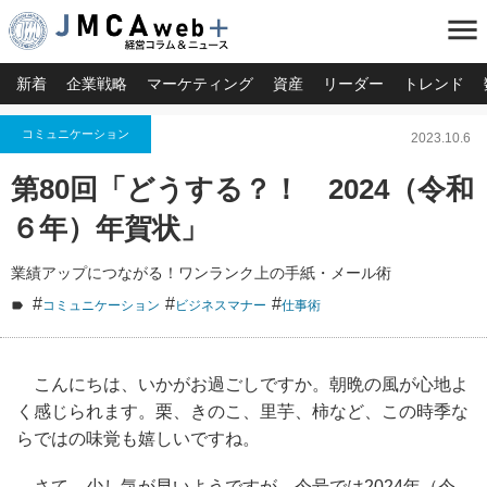
menu
新着
企業戦略
マーケティング
資産
リーダー
トレンド
コミュニケーション
2023.10.6
第80回「どうする？！ 2024（令和
６年）年賀状」
業績アップにつながる！ワンランク上の手紙・メール術
#
#
#
コミュニケーション
ビジネスマナー
仕事術
こんにちは、いかがお過ごしですか。朝晩の風が心地よ
く感じられます。栗、きのこ、里芋、柿など、この時季な
らではの味覚も嬉しいですね。
さて、少し気が早いようですが、今号では2024年（令