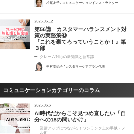
松尾友子 / コミュニケーションインストラクター
2026.06.12
第56講 カスタマーハランスメント対
策の実務策㊸
『これを棄てろっていうことか！』第
３部
クレーム対応の新知識と新常識
中村友妃子 / カスタマーケアプラン代表
コミュニケーションカテゴリーのコラム
2025.06.6
AI時代だからこそ見つめ直したい「自
分への18の問いかけ」
業績アップにつながる！ワンランク上の手紙・メー
ル術