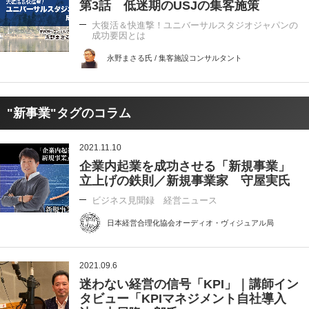
第3話 低迷期のUSJの集客施策
大復活＆快進撃！ユニバーサルスタジオジャパンの
成功要因とは
永野まさる氏 / 集客施設コンサルタント
"新事業"タグのコラム
2021.11.10
企業内起業を成功させる「新規事業」
立上げの鉄則／新規事業家 守屋実氏
ビジネス見聞録 経営ニュース
日本経営合理化協会オーディオ・ヴィジュアル局
2021.09.6
迷わない経営の信号「KPI」｜講師イン
タビュー「KPIマネジメント自社導入