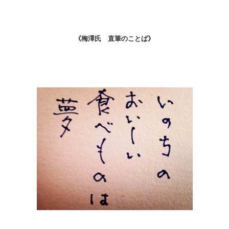
《梅澤氏 直筆のことば》