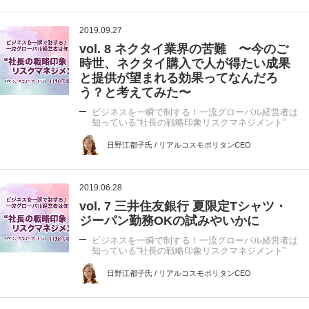
2019.09.27
vol. 8 ネクタイ業界の苦難 〜今のご
時世、ネクタイ購入で人が得たい成果
と提供が望まれる効果ってなんだろ
う？と考えてみた〜
ビジネスを一瞬で制する！一流グローバル経営者は
知っている“社長の戦略印象リスクマネジメント”
日野江都子氏 / リアルコスモポリタンCEO
2019.06.28
vol. 7 三井住友銀行 夏限定Tシャツ・
ジーパン勤務OKの試みやいかに
ビジネスを一瞬で制する！一流グローバル経営者は
知っている“社長の戦略印象リスクマネジメント”
日野江都子氏 / リアルコスモポリタンCEO