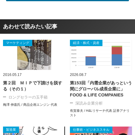
あわせて読みたい記事
マーケティング
経済・株式・資産
2016.05.17
2026.08.7
第２回 ＭＩＰで下請けを脱す
第153回「内需企業があっという
る（その１）
間にグローバル成長企業に」
FOOD & LIFE COMPANIES
ロングセラーの玉手箱
深読み企業分析
梅澤 伸嘉氏 / 商品企画エンジン 代表
有賀泰夫 / H&Lリサーチ代表 証券アナリ
スト
製造業
仕事術・ビジネススキル