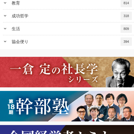
keyboard_arrow_down
教育
814
keyboard_arrow_down
成功哲学
318
keyboard_arrow_down
生活
809
keyboard_arrow_down
協会便り
394