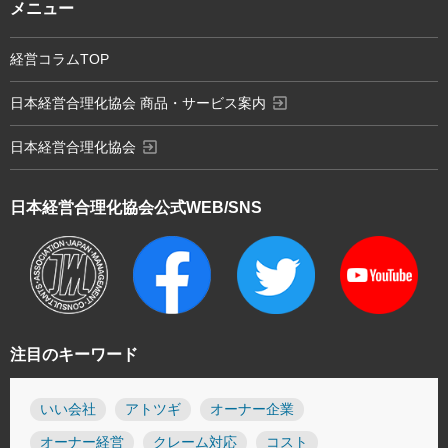
メニュー
経営コラムTOP
exit_to_app
日本経営合理化協会 商品・サービス案内
exit_to_app
日本経営合理化協会
日本経営合理化協会
公式WEB/SNS
注目のキーワード
いい会社
アトツギ
オーナー企業
オーナー経営
クレーム対応
コスト