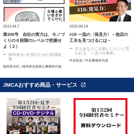
2015.04.7
2025.09.19
第306号 自社の実力は、モノづ
#18 一流の〈発見力〉－他店の
くりの６段階のレベルで把握せ
工夫を見つけるには－
よ（２）
次もあなたにお願いしたいと思
われる「一流の仕事術」
柿内幸夫─社長のための現場改
善
中谷彰宏 / 中谷事務所代表
柿内幸夫氏 / 柿内幸夫技術士事務所代表
JMCAおすすめ商品・サービス
open_in_new