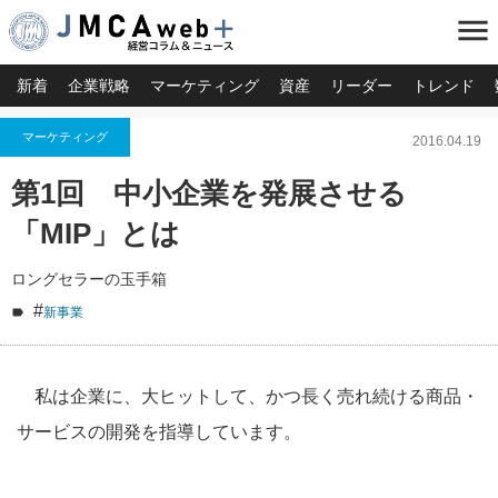
menu
新着
企業戦略
マーケティング
資産
リーダー
トレンド
マーケティング
2016.04.19
第1回 中小企業を発展させる
「MIP」とは
ロングセラーの玉手箱
#
新事業
私は企業に、大ヒットして、かつ長く売れ続ける商品・
サービスの開発を指導しています。