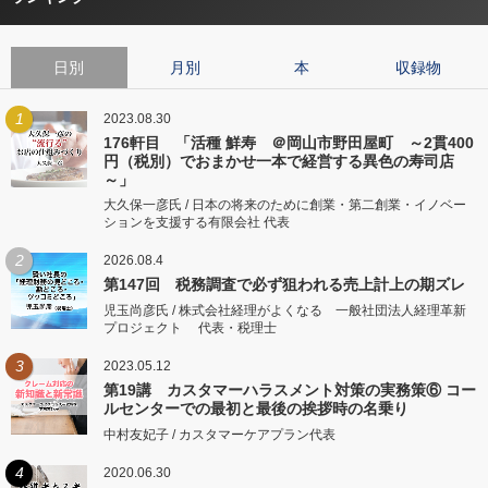
日別
月別
本
収録物
1
2023.08.30
176軒目 「活種 鮮寿 ＠岡山市野田屋町 ～2貫400
円（税別）でおまかせ一本で経営する異色の寿司店
～」
大久保一彦氏 / 日本の将来のために創業・第二創業・イノベー
ションを支援する有限会社 代表
2
2026.08.4
第147回 税務調査で必ず狙われる売上計上の期ズレ
児玉尚彦氏 / 株式会社経理がよくなる 一般社団法人経理革新
プロジェクト 代表・税理士
3
2023.05.12
第19講 カスタマーハラスメント対策の実務策⑥ コー
ルセンターでの最初と最後の挨拶時の名乗り
中村友妃子 / カスタマーケアプラン代表
4
2020.06.30