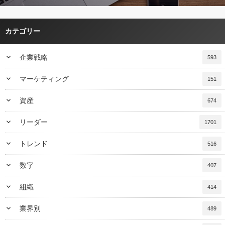
カテゴリー
keyboard_arrow_down
企業戦略
593
keyboard_arrow_down
マーケティング
151
keyboard_arrow_down
資産
674
keyboard_arrow_down
リーダー
1701
keyboard_arrow_down
トレンド
516
keyboard_arrow_down
数字
407
keyboard_arrow_down
組織
414
keyboard_arrow_down
業界別
489