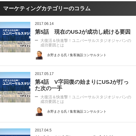
マーケティングカテゴリーのコラム
2017.06.14
第5話 現在のUSJが成功し続ける要因
大復活＆快進撃！ユニバーサルスタジオジャパンの
成功要因とは
永野まさる氏 / 集客施設コンサルタント
2017.05.17
第4話 V字回復の始まりにUSJが打っ
た次の一手
大復活＆快進撃！ユニバーサルスタジオジャパンの
成功要因とは
永野まさる氏 / 集客施設コンサルタント
2017.04.5