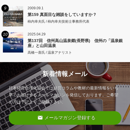
9
2009.09.1
第159 真面目な雑談をしていますか？
柿内幸夫氏 / 柿内幸夫技術士事務所代表
10
2025.04.29
第137回 信州高山温泉郷(長野県) 信州の「温泉銀
座」と山田温泉
高橋一喜氏 / 温泉アナリスト
新着情報メール
日本経営合理化協会では経営コラムや教材の最新情報をいち
早くお届けするメールマガジンを発信しております。ご希望
の方は下記よりご登録下さい。
email
メールマガジン登録する