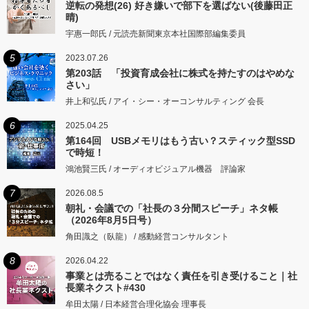
逆転の発想(26) 好き嫌いで部下を選ばない(後藤田正
晴)
宇惠一郎氏 / 元読売新聞東京本社国際部編集委員
5
2023.07.26
第203話 「投資育成会社に株式を持たすのはやめな
さい」
井上和弘氏 / アイ・シー・オーコンサルティング 会長
6
2025.04.25
第164回 USBメモリはもう古い？スティック型SSD
で時短！
鴻池賢三氏 / オーディオビジュアル機器 評論家
7
2026.08.5
朝礼・会議での「社長の３分間スピーチ」ネタ帳
（2026年8月5日号）
角田識之（臥龍） / 感動経営コンサルタント
8
2026.04.22
事業とは売ることではなく責任を引き受けること｜社
長業ネクスト#430
牟田太陽 / 日本経営合理化協会 理事長