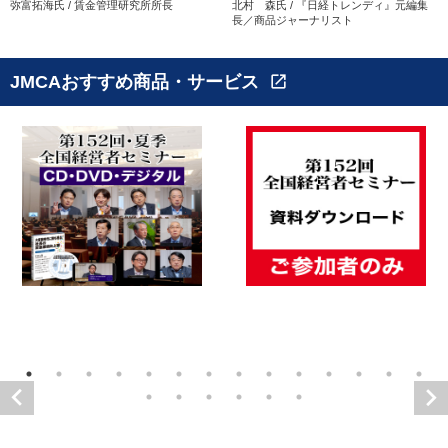
弥富拓海氏 / 賃金管理研究所所長
北村 森氏 / 『日経トレンディ』元編集
長／商品ジャーナリスト
JMCAおすすめ商品・サービス
open_in_new