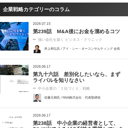
企業戦略カテゴリーのコラム
2026.07.15
第239話 M&A後にお金を溜めるコツ
強い会社を築く ビジネス・クリニック
井上和弘氏 / アイ・シー・オーコンサルティング 会長
2026.06.17
第九十六話 差別化したいなら、まず
ライバルを知りなさい
中小企業の「１位づくり」戦略
佐藤元相氏 / NNA株式会社 代表取締役
2026.06.17
第238話 中小企業の経営者として、