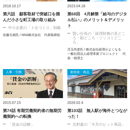
2018.10.17
2023.04.18
第六話 顧客取材で突破口を掴
第68回 4月解禁「給与のデジタ
んだ小さな町工場の取り組み
ル払い」のメリット＆デメリッ
ト
中小企業の「１位づくり」戦略
賢い社長の「経理財務の見どこ
佐藤元相氏 / NNA株式会社 代表取締役
ろ・勘どころ・ツッコミどこ
ろ」
児玉尚彦氏 / 株式会社経理がよくなる
一般社団法人経理革新プロジェクト 代
表・税理士
人事・労務
新技術・商品
2015.07.15
2026.02.4
第74話 有期労働契約者の無期労
第103話 無人駅が海外とつなが
働契約への転換
った！
「賃金の誤解」
北村森の「今月のヒット商品」