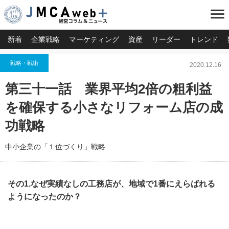
menu
新着
企業戦略
マーケティング
資産
リーダー
トレンド
戦略・戦術
2020.12.16
第三十一話 業界平均2倍の粗利益
を確保する小さなリフォーム店の成
功戦略
中小企業の「１位づくり」戦略
その1.なぜ実績なしの工務店が、地域で1番にえらばれる
ようになったのか？