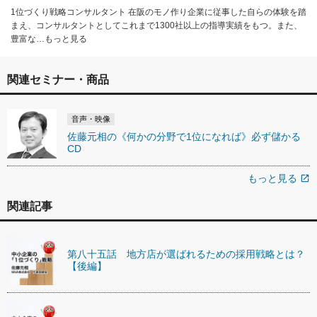
1位づくり戦略コンサルタント 在阪のモノ作り企業に従事した自らの体験を踏
まえ、コンサルタントとしてこれまで1300社以上の指導実績をもつ。また、
豊富な…もっと見る
関連セミナー・商品
音声・映像
佐藤元相の《何かの分野で1位になれば》必ず儲かる
CD
もっと見る
open_in_new
関連記事
第八十五話 地方店が選ばれるための採用戦略とは？
【後編】