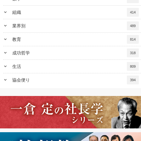
keyboard_arrow_down
組織
414
keyboard_arrow_down
業界別
489
keyboard_arrow_down
教育
814
keyboard_arrow_down
成功哲学
318
keyboard_arrow_down
生活
809
keyboard_arrow_down
協会便り
394