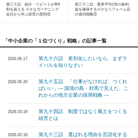
第三十話 紹介・リピートが率8
第三十二話 業界平均2倍の粗利
割を超える 小さなガーデニング
益を確保する小さなリフォーム店
会社から学ぶ経営の原則⑤
の成功戦略②
「中小企業の「１位づくり」戦略」の記事一覧
第九十六話 差別化したいなら、まずラ
2026.06.17
イバルを知りなさい
第九十五話 「仕事がなければ、つくれ
2026.05.20
ばいい」― 国境の島・対馬で見えた、こ
れからの地方企業の採用戦略 ―
第九十四話 制度ではなく風土をつくる
2026.03.18
経営とは
第九十三話 選ばれる理由を言語化する
2026.02.18