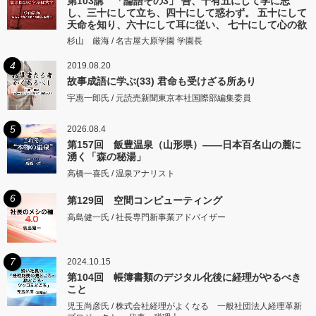
第103講 「論語その3」 吾、十有五にして学に志
し、三十にして立ち、四十にして惑わず。 五十にして
天命を知り、六十にして耳に従い、 七十にして心の欲
するところに従いて矩をこえず。
杉山 厳海 / 名古屋大原学園 学園長
4
2019.08.20
故事成語に学ぶ(33) 君命も受けざる所あり
宇惠一郎氏 / 元読売新聞東京本社国際部編集委員
5
2026.08.4
第157回 飯豊温泉（山形県）――日本百名山の麓に
湧く「森の秘湯」
高橋一喜氏 / 温泉アナリスト
6
第129回 空間コンピューティング
高島健一氏 / 社長専門新事業アドバイザー
7
2024.10.15
第104回 帳簿書類のデジタル化後に経理がやるべき
こと
児玉尚彦氏 / 株式会社経理がよくなる 一般社団法人経理革新