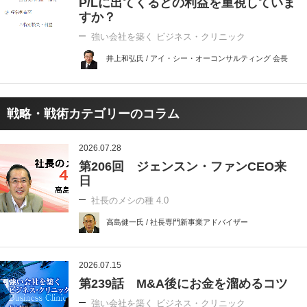
P/Lに出てくるどの利益を重視していま
すか？
強い会社を築く ビジネス・クリニック
井上和弘氏 / アイ・シー・オーコンサルティング 会長
戦略・戦術カテゴリーのコラム
2026.07.28
第206回 ジェンスン・ファンCEO来
日
社長のメシの種 4.0
高島健一氏 / 社長専門新事業アドバイザー
2026.07.15
第239話 M&A後にお金を溜めるコツ
強い会社を築く ビジネス・クリニック