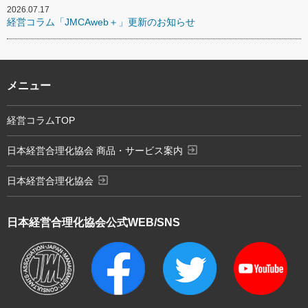
2026.07.17
経営コラム「JMCAweb＋」更新のお知らせ
メニュー
経営コラムTOP
exit_to_app
日本経営合理化協会 商品・サービス案内
exit_to_app
日本経営合理化協会
日本経営合理化協会
公式WEB/SNS