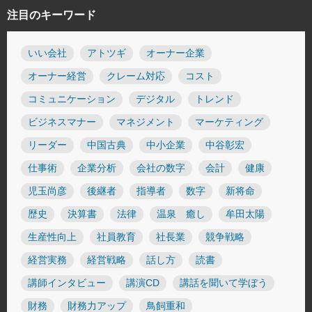
注目のキーワード
いい会社
アトツギ
オーナー企業
オーナー経営
クレーム対応
コスト
コミュニケーション
デジタル
トレンド
ビジネスマナー
マネジメント
マーケティング
リーダー
中国古典
中小企業
中谷彰宏
仕事術
企業分析
会社の数字
会計
健康
児玉尚彦
後継者
指導者
数字
新将命
歴史
決算書
法律
温泉 癒し
牟田太陽
生産性向上
社員教育
社長業
競争戦略
経営実務
経営戦略
話し方
読書
講師インタビュー
講演CD
講話を聞いて学ぼう
財務
財務力アップ
鳥飼重和