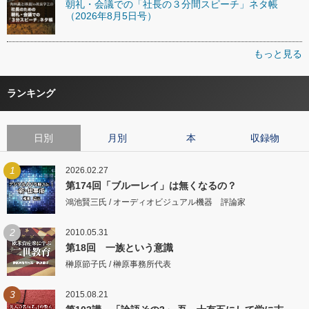
朝礼・会議での「社長の３分間スピーチ」ネタ帳
（2026年8月5日号）
もっと見る
ランキング
日別
月別
本
収録物
1
2026.02.27
第174回「ブルーレイ」は無くなるの？
鴻池賢三氏 / オーディオビジュアル機器 評論家
2
2010.05.31
第18回 一族という意識
榊原節子氏 / 榊原事務所代表
3
2015.08.21