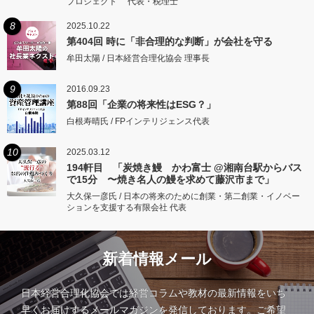
プロジェクト 代表・税理士
8
2025.10.22
第404回 時に「非合理的な判断」が会社を守る
牟田太陽 / 日本経営合理化協会 理事長
9
2016.09.23
第88回「企業の将来性はESG？」
白根寿晴氏 / FPインテリジェンス代表
10
2025.03.12
194軒目 「炭焼き鰻 かわ富士 @湘南台駅からバス
で15分 〜焼き名人の鰻を求めて藤沢市まで」
大久保一彦氏 / 日本の将来のために創業・第二創業・イノベー
ションを支援する有限会社 代表
新着情報メール
日本経営合理化協会では経営コラムや教材の最新情報をいち
早くお届けするメールマガジンを発信しております。ご希望