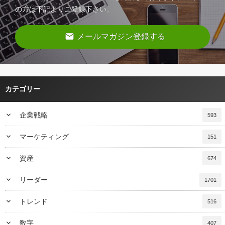
の方は下記よりご登録下さい。
email
メールマガジン登録する
カテゴリー
keyboard_arrow_down
企業戦略
593
keyboard_arrow_down
マーケティング
151
keyboard_arrow_down
資産
674
keyboard_arrow_down
リーダー
1701
keyboard_arrow_down
トレンド
516
keyboard_arrow_down
数字
407