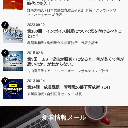
時代に突入！
野崎大輔氏 / 日本労働教育総合研究所 所長／グラウンドワー
ク・パートナーズ 代表
8
2023.09.12
第109回 インボイス制度について気を付けるべきこ
とは？
鳥飼重和氏 / 鳥飼総合法律事務所 代表弁護士
9
2015.02.6
第9回 B/S（貸借対照表）になると、何が良くて何が
悪いのか、がわからない。
古山喜章氏 / アイ・シー・オーコンサルティング社長
10
2013.08.14
第14話 成長課題 管理職の部下育成術（14）
東川広伸氏 / 自創経営センター 社長
新着情報メール