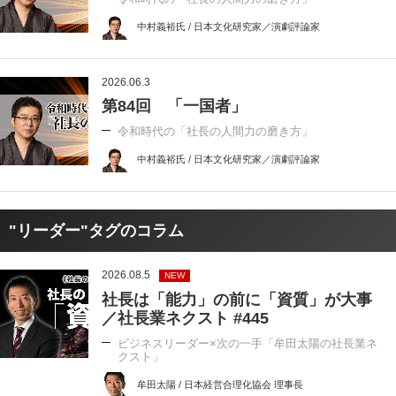
中村義裕氏 / 日本文化研究家／演劇評論家
2026.06.3
第84回 「一国者」
令和時代の「社長の人間力の磨き方」
中村義裕氏 / 日本文化研究家／演劇評論家
"リーダー"タグのコラム
2026.08.5
NEW
社長は「能力」の前に「資質」が大事
／社長業ネクスト #445
ビジネスリーダー×次の一手「牟田太陽の社長業ネ
クスト」
牟田太陽 / 日本経営合理化協会 理事長