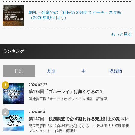
朝礼・会議での「社長の３分間スピーチ」ネタ帳
（2026年8月5日号）
もっと見る
ランキング
日別
月別
本
収録物
1
2026.02.27
第174回「ブルーレイ」は無くなるの？
鴻池賢三氏 / オーディオビジュアル機器 評論家
2
2026.08.4
第147回 税務調査で必ず狙われる売上計上の期ズレ
児玉尚彦氏 / 株式会社経理がよくなる 一般社団法人経理革新
プロジェクト 代表・税理士