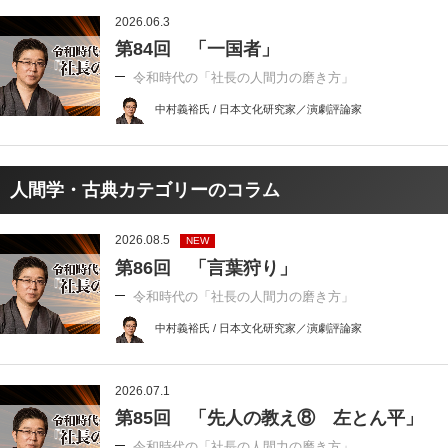
2026.06.3
第84回 「一国者」
令和時代の「社長の人間力の磨き方」
中村義裕氏 / 日本文化研究家／演劇評論家
人間学・古典カテゴリーのコラム
2026.08.5
NEW
第86回 「言葉狩り」
令和時代の「社長の人間力の磨き方」
中村義裕氏 / 日本文化研究家／演劇評論家
2026.07.1
第85回 「先人の教え⑧ 左とん平」
令和時代の「社長の人間力の磨き方」