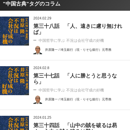
"中国古典"タグのコラム
2024.02.29
第三十八話 「人、遠きに慮り無けれ
ば」
中国哲学に学ぶ 不況は会社守成の好機
井原隆一 / 埼玉銀行（現・りそな銀行）元専務
2024.02.8
第三十七話 「人に勝とうと思うな
ら」
中国哲学に学ぶ 不況は会社守成の好機
井原隆一 / 埼玉銀行（現・りそな銀行）元専務
2024.01.25
第三十四話 「山中の賊を破るは易