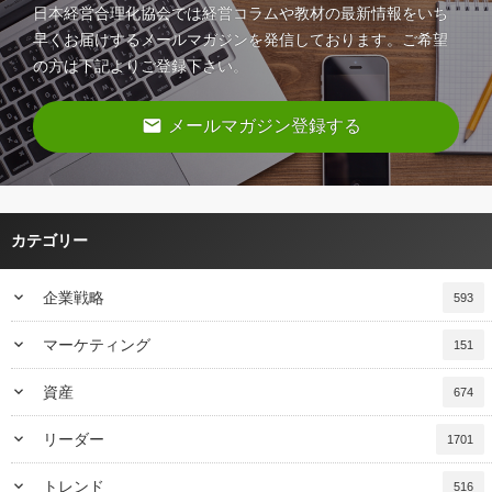
日本経営合理化協会では経営コラムや教材の最新情報をいち
早くお届けするメールマガジンを発信しております。ご希望
の方は下記よりご登録下さい。
email
メールマガジン登録する
カテゴリー
keyboard_arrow_down
企業戦略
593
keyboard_arrow_down
マーケティング
151
keyboard_arrow_down
資産
674
keyboard_arrow_down
リーダー
1701
keyboard_arrow_down
トレンド
516