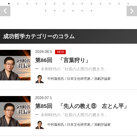
成功哲学カテゴリーのコラム
2026.08.5
NEW
第86回 「言葉狩り」
令和時代の「社長の人間力の磨き方」
中村義裕氏 / 日本文化研究家／演劇評論家
2026.07.1
第85回 「先人の教え⑧ 左とん平」
令和時代の「社長の人間力の磨き方」
中村義裕氏 / 日本文化研究家／演劇評論家