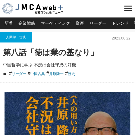
menu
新着
企業戦略
マーケティング
資産
リーダー
トレンド
人間学・古典
2023.06.22
第八話「徳は業の基なり」
中国哲学に学ぶ 不況は会社守成の好機
#
#
#
#
リーダー
中国古典
井原隆一
歴史