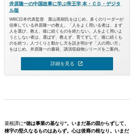
井原隆一の中国故事に学ぶ帝王学 本・ＣＤ・デジタ
ル版
WBC日本代表監督 栗山英樹氏をはじめ、多くのリーダーが
信奉している井原隆一の教え。「人をよく用いる者は、まず
人を選び、教え、後に続くものを絶たない。人をよく用いよ
うとしない者は、選ばず、教えず、育てずして、後に続くも
のを絶つ」人づくりと動かし方を説き明かす「人の用い方」
をはじめ、井原隆一の書籍、講演収録物シリーズをご案内。
open_in_new
詳細を見る
菜根譚に
“徳は事業の基なり”。いまだ基の固からずして、
棟宇の堅久なるものはあらず。心は後裔の根なり。いまだ