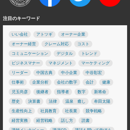
注目のキーワード
いい会社
アトツギ
オーナー企業
オーナー経営
クレーム対応
コスト
コミュニケーション
デジタル
トレンド
ビジネスマナー
マネジメント
マーケティング
リーダー
中国古典
中小企業
中谷彰宏
仕事術
企業分析
会社の数字
会計
健康
児玉尚彦
後継者
指導者
数字
新将命
歴史
決算書
法律
温泉 癒し
牟田太陽
生産性向上
社員教育
社長業
競争戦略
経営実務
経営戦略
話し方
読書