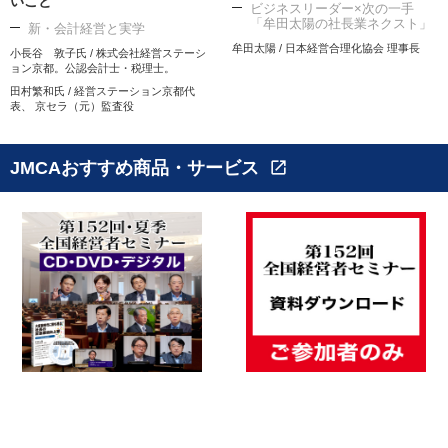
いこと
ビジネスリーダー×次の一手
「牟田太陽の社長業ネクスト」
新・会計経営と実学
牟田太陽 / 日本経営合理化協会 理事長
小長谷 敦子氏 / 株式会社経営ステーシ
ョン京都。公認会計士・税理士。
田村繁和氏 / 経営ステーション京都代
表、 京セラ（元）監査役
JMCAおすすめ商品・サービス
open_in_new