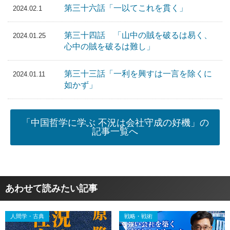
第三十六話「一以てこれを貫く」
2024.02.1
第三十四話 「山中の賊を破るは易く、
2024.01.25
心中の賊を破るは難し」
第三十三話「一利を興すは一言を除くに
2024.01.11
如かず」
「中国哲学に学ぶ 不況は会社守成の好機」の
記事一覧へ
あわせて読みたい記事
人間学・古典
戦略・戦術