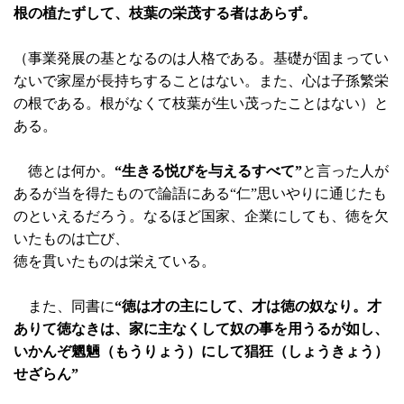
根の植たずして、枝葉の栄茂する者はあらず。
（事業発展の基となるのは人格である。基礎が固まってい
ないで家屋が長持ちすることはない。また、心は子孫繁栄
の根である。根がなくて枝葉が生い茂ったことはない）と
ある。
徳とは何か。
“生きる悦びを与えるすべて”
と言った人が
あるが当を得たもので論語にある“仁”思いやりに通じたも
のといえるだろう。なるほど国家、企業にしても、徳を欠
いたものは亡び、
徳を貫いたものは栄えている。
また、同書に
“徳は才の主にして、才は徳の奴なり。才
ありて徳なきは、家に主なくして奴の事を用うるが如し、
いかんぞ魍魎（もうりょう）にして猖狂（しょうきょう）
せざらん”