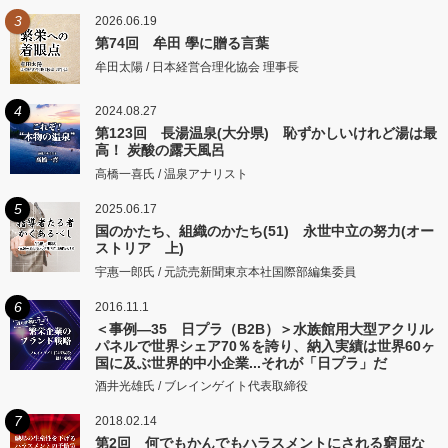
3
2026.06.19
第74回 牟田 學に贈る言葉
牟田太陽 / 日本経営合理化協会 理事長
4
2024.08.27
第123回 長湯温泉(大分県) 恥ずかしいけれど湯は最
高！ 炭酸の露天風呂
高橋一喜氏 / 温泉アナリスト
5
2025.06.17
国のかたち、組織のかたち(51) 永世中立の努力(オー
ストリア 上)
宇惠一郎氏 / 元読売新聞東京本社国際部編集委員
6
2016.11.1
＜事例―35 日プラ（B2B）＞水族館用大型アクリル
パネルで世界シェア70％を誇り、納入実績は世界60ヶ
国に及ぶ世界的中小企業...それが「日プラ」だ
酒井光雄氏 / ブレインゲイト代表取締役
7
2018.02.14
第2回 何でもかんでもハラスメントにされる窮屈な