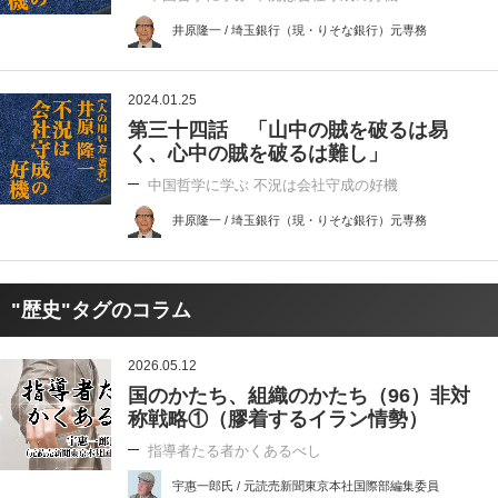
井原隆一 / 埼玉銀行（現・りそな銀行）元専務
2024.01.25
第三十四話 「山中の賊を破るは易
く、心中の賊を破るは難し」
中国哲学に学ぶ 不況は会社守成の好機
井原隆一 / 埼玉銀行（現・りそな銀行）元専務
"歴史"タグのコラム
2026.05.12
国のかたち、組織のかたち（96）非対
称戦略①（膠着するイラン情勢）
指導者たる者かくあるべし
宇惠一郎氏 / 元読売新聞東京本社国際部編集委員