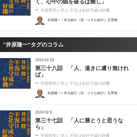
く、心中の賊を破るは難し」
中国哲学に学ぶ 不況は会社守成の好機
井原隆一 / 埼玉銀行（現・りそな銀行）元専務
"井原隆一"タグのコラム
2024.02.29
第三十八話 「人、遠きに慮り無けれ
ば」
中国哲学に学ぶ 不況は会社守成の好機
井原隆一 / 埼玉銀行（現・りそな銀行）元専務
2024.02.8
第三十七話 「人に勝とうと思うな
ら」
中国哲学に学ぶ 不況は会社守成の好機