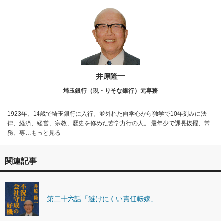
井原隆一
埼玉銀行（現・りそな銀行）元専務
1923年、14歳で埼玉銀行に入行。並外れた向学心から独学で10年刻みに法
律、経済、経営、宗教、歴史を修めた苦学力行の人。 最年少で課長抜擢、常
務、専…もっと見る
関連記事
第二十六話「避けにくい責任転嫁」