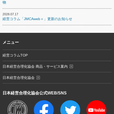
物
2026.07.17
経営コラム「JMCAweb＋」更新のお知らせ
メニュー
経営コラムTOP
exit_to_app
日本経営合理化協会 商品・サービス案内
exit_to_app
日本経営合理化協会
日本経営合理化協会
公式WEB/SNS