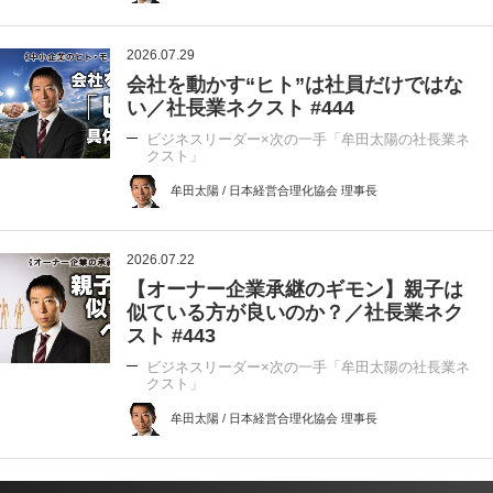
2026.07.29
会社を動かす“ヒト”は社員だけではな
い／社長業ネクスト #444
ビジネスリーダー×次の一手「牟田太陽の社長業ネ
クスト」
牟田太陽 / 日本経営合理化協会 理事長
2026.07.22
【オーナー企業承継のギモン】親子は
似ている方が良いのか？／社長業ネク
スト #443
ビジネスリーダー×次の一手「牟田太陽の社長業ネ
クスト」
牟田太陽 / 日本経営合理化協会 理事長