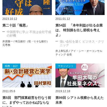
2023.10.12
2011.01.12
第二十話「報恩」
第54話 「本年利益が出る企業
は、 特別損を出し節税を考え
中国哲学に学ぶ 不況は会社守成
よ」
の好機
強い会社を築く ビジネス・クリ
井原隆一 / 埼玉銀行（現・りそな銀行）
ニック
元専務
井上和弘氏 / アイ・シー・オーコンサル
ティング 会長
税務・会計
マネジメント
2011.05.6
2019.12.18
第5回 部門採算経営を行なう前
第99回 シアトル視察から見えた
に、まずやっておかねばならな
未来