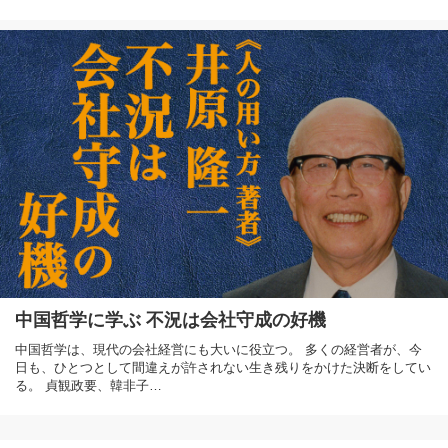
中国哲学に学ぶ 不況は会社守成の好機
中国哲学は、現代の会社経営にも大いに役立つ。 多くの経営者が、今
日も、ひとつとして間違えが許されない生き残りをかけた決断をしてい
る。 貞観政要、韓非子…