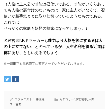
（人格は主人公で才能は召使いである。才能がいくらあっ
ても人格の裏付けのないものは、家に主人がいなくて、召
使いが勝手気ままに取り仕切っているようなものである。
これでは、
せっかくの家庭も妖怪の棲家になってしまう。）
名経営者P,F,ドラッカーも
能力より人格を後にする者は人
の上に立てない
、とのべているが、
人生名利を得る近道は
徳にあり
、ともいえるでしょう。
※一部旧字を現代漢字に変更させていただいております。
コラムニスト：
井原隆一
カテゴリー:
成功哲学
,
人間
学・古典