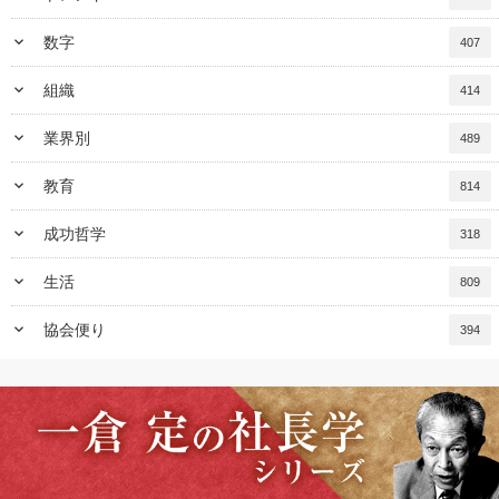
keyboard_arrow_down
数字
407
keyboard_arrow_down
組織
414
keyboard_arrow_down
業界別
489
keyboard_arrow_down
教育
814
keyboard_arrow_down
成功哲学
318
keyboard_arrow_down
生活
809
keyboard_arrow_down
協会便り
394