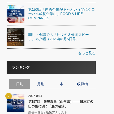
第153回「内需企業があっという間にグロ
ーバル成長企業に」FOOD & LIFE
COMPANIES
朝礼・会議での「社長の３分間スピー
チ」ネタ帳（2026年8月5日号）
もっと見る
ランキング
日別
月別
本
収録物
1
2026.08.4
第157回 飯豊温泉（山形県）――日本百名
山の麓に湧く「森の秘湯」
高橋一喜氏 / 温泉アナリスト