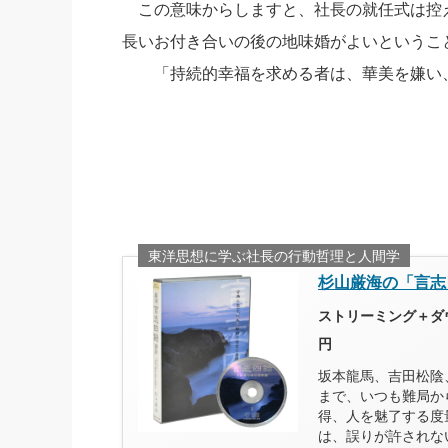
この意味からしますと、社長の就任式は控
長いお付き合いの後の地味婚がよいというこ
「持続的幸福を求める者は、華美を嫌い、
東洋思想に学ぶ社長の行動哲理と人間学
杉山厳海の「言志
ストリーミング＋ダウ
円
坂本龍馬、吉田松陰
まで、いつも難局か
得、人を魅了する度
は、誤りが許されな