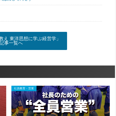
」
教え 東洋思想に学ぶ経営学」
記事一覧へ
社員教育・営業