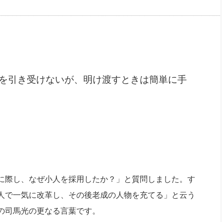
社長のための“全員営業”(30
腕をつくる 人と組織を動かす(200)
銀行交渉はこうしなさい！(12)
高橋一
行動科学マネジメント(5)
の社長のビジョン実現道場(10)
を引き受けないが、明け渡すときは簡単に手
に際し、なぜ小人を採用したか？」と質問しました。す
人で一気に改革し、その後老成の人物を充てる」と云う
の司馬光の更なる言葉です。