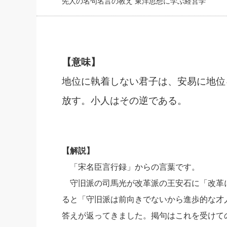
先人の名句名言の教え 東洋思想に学ぶ経営学
社長の右
酒井英之
【意味】
地位に執着しない君子は、安易に地位
放す。小人はその逆である。
【解説】
「宋名臣言行録」からの言葉です。
守旧派の司馬光が改革派の王安石に「改革
ると「守旧派は前向きでないから進歩的な才
答えが返ってきました。掲句はこれを受けて