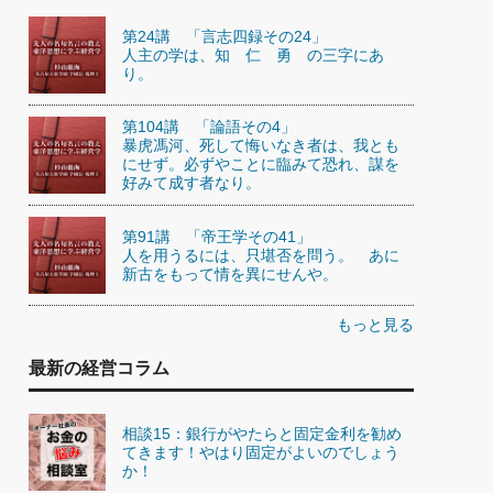
第24講 「言志四録その24」
人主の学は、知 仁 勇 の三字にあ
り。
第104講 「論語その4」
暴虎馮河、死して悔いなき者は、我とも
にせず。必ずやことに臨みて恐れ、謀を
好みて成す者なり。
第91講 「帝王学その41」
人を用うるには、只堪否を問う。 あに
新古をもって情を異にせんや。
もっと見る
最新の経営コラム
相談15：銀行がやたらと固定金利を勧め
てきます！やはり固定がよいのでしょう
か！