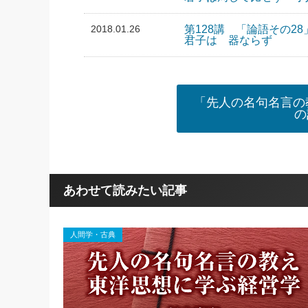
2018.01.26
第128講 「論語その28
君子は 器ならず
「先人の名句名言の
の
あわせて読みたい記事
人間学・古典