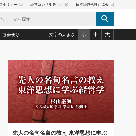
launch
launch
launch
者セミナー
経営コンサルティグ
日本経営合理化協会
search
大
中
協会便り
文字の大きさ
小
5)
況は会社守成の好機(38)
ころ心平の ──社長のための「か・ら・だマネジメント」
「愛読者通信」著者インタビュー(44)
34)
思われる 気配りの達人(127)
人間力の磨き方」(86)
ビジネス見聞録 経営ニュース(100)
タルＡＶを味方に！新・仕事術(180)
0)
り(210)
(92)
え 東洋思想に学ぶ経営学(132)
作間信司の経営無形庵(けいえいむぎょうあん)(166)
ー脳の鍛え方(32)
もっとみる
026.08.5
)
識(57)
指導者たち」(32)
経営セミナー情報局(1)
86回 「言葉狩り」
ンを楽しむ基礎レッスン(12)
ーイング経営入
教育の決め手(203)
略”(30)
繁栄への着眼点 牟田太陽(76)
！社長が読むべき今月の4冊(88)
て」(38)
講話を聞いて学ぼう 実学・耳学・磨く「ミミガク」のすすめ
で楽しむ読書術(162)
(7)
ランク上の手紙・メール術(100)
「氣」(30)
ミどこ
00)
先人の名句名言の教え 東洋思想に学ぶ
スポーツ・ビジネスに学ぶ心理学(98)