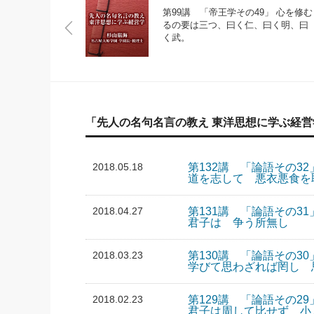
第99講 「帝王学その49」 心を修む
るの要は三つ、曰く仁、曰く明、曰
く武。
「先人の名句名言の教え 東洋思想に学ぶ経
2018.05.18
第132講 「論語その32
道を志して 悪衣悪食を
2018.04.27
第131講 「論語その31
君子は 争う所無し
2018.03.23
第130講 「論語その30
学びて思わざれば罔し 
2018.02.23
第129講 「論語その29
君子は周して比せず 小