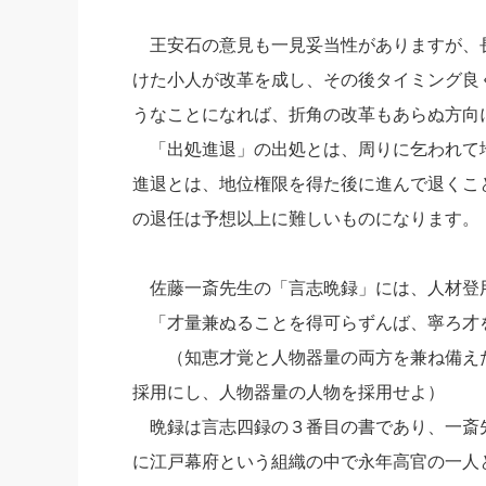
王安石の意見も一見妥当性がありますが、
けた小人が改革を成し、その後タイミング良
うなことになれば、折角の改革もあらぬ方向
「出処進退」の出処とは、周りに乞われて
進退とは、地位権限を得た後に進んで退くこ
の退任は予想以上に難しいものになります。
佐藤一斎先生の「言志晩録」には、人材登
「才量兼ぬることを得可らずんば、寧ろ才
（知恵才覚と人物器量の両方を兼ね備えた
採用にし、人物器量の人物を採用せよ）
晩録は言志四録の３番目の書であり、一斎
に江戸幕府という組織の中で永年高官の一人