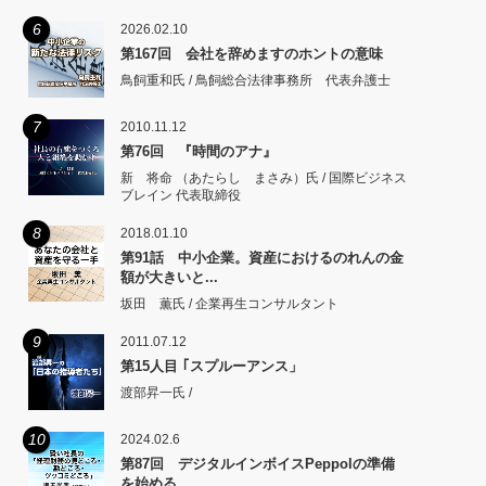
6
2026.02.10
第167回 会社を辞めますのホントの意味
鳥飼重和氏 / 鳥飼総合法律事務所 代表弁護士
7
2010.11.12
第76回 『時間のアナ』
新 将命 （あたらし まさみ）氏 / 国際ビジネス
ブレイン 代表取締役
8
2018.01.10
第91話 中小企業。資産におけるのれんの金
額が大きいと...
坂田 薫氏 / 企業再生コンサルタント
9
2011.07.12
第15人目 ｢スプルーアンス」
渡部昇一氏 /
10
2024.02.6
第87回 デジタルインボイスPeppolの準備
を始める