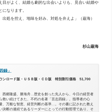
え目がよく、結婚も劇的な出会いよりも、見合い結婚や
とになります。
出処を控え、地味を好み、対処を弁えよ」（巌海）
杉山巌海
四録」
ンロード版・ＵＳＢ版・ＣＤ版 特別割引価格 51,700
、西郷隆盛、勝海舟…歴史を創った先人から、今日の経営者
ら救い続けてきた、不朽の名著「言志四録」。指導者の心
量、万般な智恵、経営判断の基準…。その書に記された教え
い決断の連続であるリーダーにとっての行動哲理であり、そ