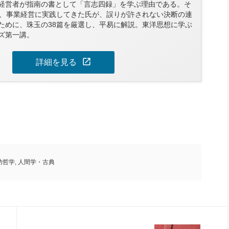
経営者が指南の書として「言志四録」を学ぶ理由である。そ
り、事業経営に実践してきた氏が、誤りが許されない決断の連
ために、珠玉の38篇を厳選し、平易に解説。東洋思想に学ぶ
ズ第一講。
open_in_new
詳細を見る
功哲学
,
人間学・古典