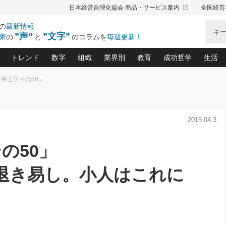
launch
日本経営合理化協会 商品・サービス案内
全国経営
の
最新情報
”声”
”文字”
家
の
と
のコラムを
毎週更新！
トレンド
数字
組織
業界別
教育
成功哲学
生活
「帝王学その50」
る仕組みづくり講座(12)
産を守る一手(171)
ーワンで勝ち残る企業風土づくり(54)
《ニューヨーク発》ビジネスリーダーの先読み: 最新トレンド
オーナー社長の「お金の悩み相談室」(15)
「賃金の誤解」(135)
なぜ、トヨタ式で会社が伸びるのか？(
“出来る”管理職の条件(62)
中国哲学に学ぶ 不
おの
と戦略拠点(9)
(50)
ーバル経営者は知ってい
(39)
スリーダー×次の一手「牟田太陽の社長業ネクスト」
おカネが残る決算書にするために、やっておきたいこと(
中小企業の新たな法律リスク(178)
売れる住宅を創る 100の視点(100)
あなただからお願いしたいと
令和時代の「社長の
2015.04.3
”(9)
「社長の繁盛トレンド通信」(90)
デジ
向(204)
会社を守り抜くための緊急対策(100)
職場の生産性を下げるハラスメントの予防策(1
大久保一彦の“流行る”お店の仕組みづく
クレーム対応 実践マニュアル
先人の名句名言の教
トル・F・グジバチの『経営戦略の新常識』(12)
北村森の「今月のヒット商品」(109)
リーダ
2026.08.5
2
の50」
る経営」の極意
、決めておきたい、知っておきたい、やってお
強い決算書の会社はココが違う！(36)
賃金決定の定石(68)
柿内幸夫─社長のための現場改善(174
クレーム対応の新知識と新常
渡部昇一の「日本の
い
第109話 伝統的産品を21世紀
第
ジオジャパンの成功要因と
る者かくあるべし(635)
次の売れ筋をつかむ術(102)
ワイ
」
に生かし切る！
損益分岐点を下げる、Ｐ／Ｌ不況時代の新戦略(12)
顧客・社員・社会から支持される「ウェルビ
デキル社員に育てる！ 社員
経営に活かす“十八史
退き易し。小人はこれに
の資産管理講座(95)
会議での「社長の３分間スピーチ」ネタ帳(159)
社長のメシの種 4.0(206)
門」(23)
必読
2026.08.5
新・会計経営と実学(37)
東川鷹年の「中小企業の人育
略(77)
53)
「経営知になる考え方」(57)
眼と耳
朝礼・会議での「社長の３分間
決算書の“見える化”術(12)
業績アップにつながる！ワン
スピーチ」ネタ帳（2026年8月5
ブランド戦略(39)
日号）
なたにお願いしたいと思われる「一流の仕事術」(28)
社長の
賢い社長の「経理財務の見どころ・勘どころ・ツッコ
欧米資産家に学ぶ二世教育(1
ぐせ経営哲学(100)
ろ」(149)
米国