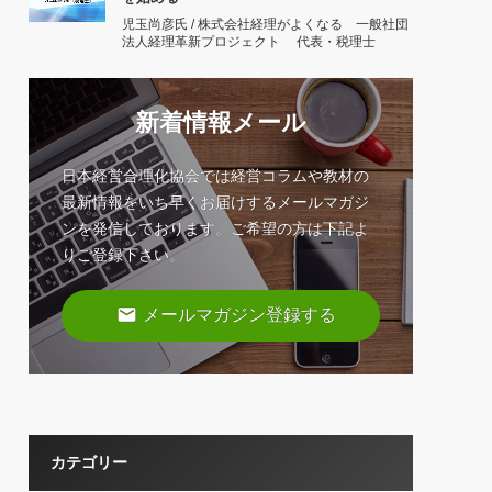
児玉尚彦氏 / 株式会社経理がよくなる 一般社団
法人経理革新プロジェクト 代表・税理士
新着情報メール
日本経営合理化協会では経営コラムや教材の
最新情報をいち早くお届けするメールマガジ
ンを発信しております。ご希望の方は下記よ
りご登録下さい。
email
メールマガジン登録する
カテゴリー