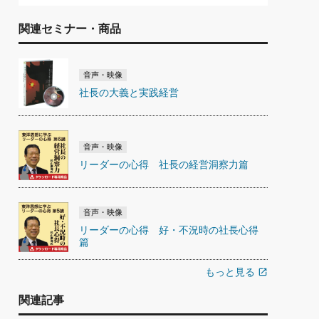
関連セミナー・商品
音声・映像
社長の大義と実践経営
音声・映像
リーダーの心得 社長の経営洞察力篇
音声・映像
リーダーの心得 好・不況時の社長心得
篇
もっと見る
open_in_new
関連記事