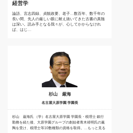
経営学
)
喜の『これぞ！"本物の温泉"』(157)
論語、言志四録、貞観政要、老子…数百年、数千年の
長い間、先人の厳しい眼に耐え抜いてきた古書の真髄
は深い。読み手となる我々が、心してかからなけれ
ば、はじ…
杉山 厳海
名古屋大原学園 学園長
杉山 巌海氏 （学）名古屋大原学園 学園長・税理士 銀行
勤務を経た後、大原学園グループの創始者青木靖明氏の薫
陶を受け、税理士等10数種類の資格を取得。…もっと見る