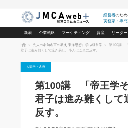
経営者
のため
実務家・専門
新着
企業戦略
マーケティング
資産
リーダー
ホーム
先人の名句名言の教え 東洋思想に学ぶ経営学
第100講 
君子は進み難くして退き易し。小人はこれに反す。
中小企業の「１位づくり」戦略(96)
ネット戦略成功の秘訣 圧倒的に儲か
あなたの会社と資
オンリ
利益を最大化する「業務改善」横田尚哉氏(5)
ビジネスを一瞬で制する！一流グロ
どうなる金融業界
ビジネ
人間学・古典
る“社長の戦略印象リスクマネジメント
(446)
強い会社を築く ビジネス・クリニック(240)
中国経済の最新動
ロングセラーの玉手箱(9)
ピョー
2026.08.7
2026.08.7
第100講 「帝王学そ
日本レーザー「人を大切にしながら利益を上げ
事業承継の前に
相談15：銀行がやたらと固定金
第153回「内需企業があっと
(3)
大復活＆快進撃！ユニバーサルスタ
きたいコト(12)
指導者た
利を勧めてきます！やはり固定
う間にグローバル成長企業に
は(5)
君子は進み難くして
がよいのでしょうか！
FOOD & LIFE COMPANIES
武器としてのM&A入門(3)
会社と社長のため
朝礼・
最高の自分を表現する 成功イメージ戦
社長のための“儲かる通販”戦略視点(151)
深読み企業分析(1
楠木建の
反す。
酒井光雄 成功事例に学ぶ繁栄企業の
継続経営 百話百行(85)
次もあ
野田久美子 香港ビジネス成功法(10)
社長の口