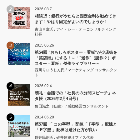
2
2026.08.7
相談15：銀行がやたらと固定金利を勧めてき
ます！やはり固定がよいのでしょうか！
古山喜章氏 / アイ・シー・オーコンサルティング
社長
3
2015.06.26
第54回 "おもしろポスター・看板"が少店街を
「笑店街」にする！～「"迷作"（謎作？）ポ
スター・看板」傑作ライブラリー～
西川りゅうじん氏 / マーケティング コンサルタン
ト
4
2026.02.4
朝礼・会議での「社長の３分間スピーチ」ネ
タ帳（2026年2月4日号）
角田識之（臥龍） / 感動経営コンサルタント
5
2014.06.20
第57回 「 コの字型 」配棟「 F字型 」配棟と
「 E字型 」配棟は避けた方が良い
碓井民朗氏 / 碓井建築オフィス代表