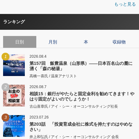
もっと見る
ランキング
日別
月別
本
収録物
1
2026.08.4
第157回 飯豊温泉（山形県）――日本百名山の麓に
湧く「森の秘湯」
高橋一喜氏 / 温泉アナリスト
2
2026.08.7
相談15：銀行がやたらと固定金利を勧めてきます！や
はり固定がよいのでしょうか！
古山喜章氏 / アイ・シー・オーコンサルティング社長
3
2023.07.26
第203話 「投資育成会社に株式を持たすのはやめな
さい」
井上和弘氏 / アイ・シー・オーコンサルティング 会長