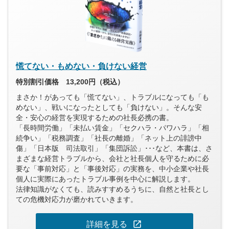
慌てない・もめない・負けない経営
特別割引価格 13,200円（税込）
まさか！があっても「慌てない」、トラブルになっても「も
めない」、戦いになったとしても「負けない」。そんな安
全・安心の経営を実現するための社長必携の書。
「長時間労働」「未払い賃金」「セクハラ・パワハラ」「相
続争い」「税務調査」「社長の離婚」「ネット上の誹謗中
傷」「日本版 司法取引」「集団訴訟」･･･など、本書は、さ
まざまな経営トラブルから、会社と社長個人を守るために必
要な「事前対応」と「事後対応」の実務を、中小企業や社長
個人に実際にあったトラブル事例を中心に解説します。
法律知識がなくても、読みすすめるうちに、自然と社長とし
ての危機対応力が磨かれていきます。
open_in_new
詳細を見る