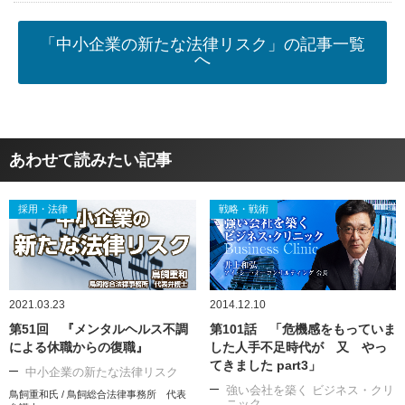
「中小企業の新たな法律リスク」の記事一覧
へ
あわせて読みたい記事
採用・法律
戦略・戦術
2021.03.23
2014.12.10
第51回 『メンタルヘルス不調
第101話 「危機感をもっていま
による休職からの復職』
した人手不足時代が 又 やっ
てきました part3」
中小企業の新たな法律リスク
強い会社を築く ビジネス・クリ
鳥飼重和氏 / 鳥飼総合法律事務所 代表
ニック