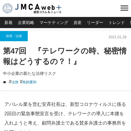
menu
新着
企業戦略
マーケティング
資産
リーダー
トレンド
採用・法律
2021.01.26
第47回 『テレワークの時、秘密情
報はどうするの？！』
中小企業の新たな法律リスク
#
#
法律
鳥飼重和
アパレル業を営む安斉社長は、新型コロナウィルスに係る
2回目の緊急事態宣言を受け、テレワークの導入に本腰を
入れようと考え、顧問弁護士である賛多弁護士の事務所を