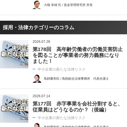
大槻 幸雄 氏 / 賃金管理研究所 所長
採用・法律カテゴリーのコラム
2026.07.28
第178回 高年齢労働者の労働災害防止
を図ることが事業者の努力義務になり
ました！
中小企業の新たな法律リスク
鳥飼重和氏 / 鳥飼総合法律事務所 代表弁護士
2026.07.14
第177回 赤字事業を会社分割すると、
従業員はどうなるのか？（後編）
中小企業の新たな法律リスク
鳥飼重和氏 / 鳥飼総合法律事務所 代表弁護士