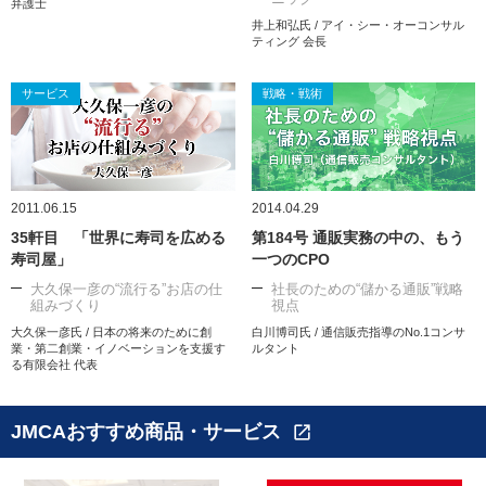
弁護士
井上和弘氏 / アイ・シー・オーコンサル
ティング 会長
サービス
戦略・戦術
2011.06.15
2014.04.29
35軒目 「世界に寿司を広める
第184号 通販実務の中の、もう
寿司屋」
一つのCPO
大久保一彦の“流行る”お店の仕
社長のための“儲かる通販”戦略
組みづくり
視点
大久保一彦氏 / 日本の将来のために創
白川博司氏 / 通信販売指導のNo.1コンサ
業・第二創業・イノベーションを支援す
ルタント
る有限会社 代表
JMCAおすすめ商品・サービス
open_in_new