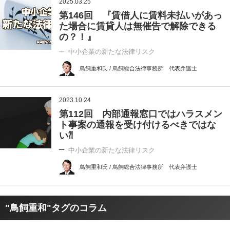
2025.03.25
第146回 『賃借人に賃料未払いがあっ
た場合に賃貸人は無催告で解除できる
の？！』
中小企業の新たな法律リスク
鳥飼重和氏 / 鳥飼総合法律事務所 代表弁護士
2023.10.24
第112回 内部通報窓口ではハラスメン
ト事案の通報を受け付けるべきではな
い⁈
中小企業の新たな法律リスク
鳥飼重和氏 / 鳥飼総合法律事務所 代表弁護士
"鳥飼重和"タグのコラム