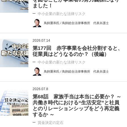
ました！
中小企業の新たな法律リスク
鳥飼重和氏 / 鳥飼総合法律事務所 代表弁護士
2026.07.14
第177回 赤字事業を会社分割すると、
従業員はどうなるのか？（後編）
中小企業の新たな法律リスク
鳥飼重和氏 / 鳥飼総合法律事務所 代表弁護士
2026.07.8
第68話 家族手当は本当に必要か？ ～
共働き時代における“生活安定”と社員
とのリレーションシップをどう再定義
するか ～
賃金決定の定石