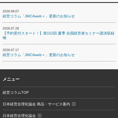
2026.08.07
経営コラム「JMCAweb＋」更新のお知らせ
2026.07.28
【予約受付スタート！】第152回 夏季 全国経営者セミナー講演収録
物
2026.07.17
経営コラム「JMCAweb＋」更新のお知らせ
メニュー
経営コラムTOP
exit_to_app
日本経営合理化協会 商品・サービス案内
exit_to_app
日本経営合理化協会