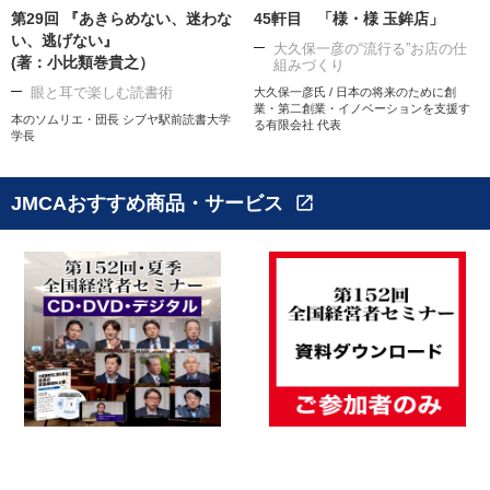
第29回 『あきらめない、迷わな
45軒目 「様・様 玉鉾店」
い、逃げない』
大久保一彦の“流行る”お店の仕
(著：小比類巻貴之）
組みづくり
眼と耳で楽しむ読書術
大久保一彦氏 / 日本の将来のために創
業・第二創業・イノベーションを支援す
本のソムリエ・団長 シブヤ駅前読書大学
る有限会社 代表
学長
JMCAおすすめ商品・サービス
open_in_new