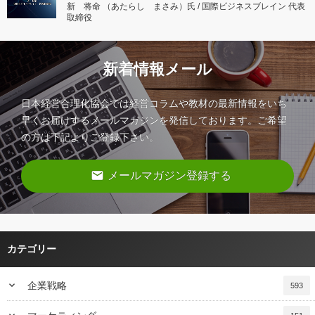
新 将命 （あたらし まさみ）氏 / 国際ビジネスブレイン 代表
取締役
新着情報メール
日本経営合理化協会では経営コラムや教材の最新情報をいち
早くお届けするメールマガジンを発信しております。ご希望
の方は下記よりご登録下さい。
email
メールマガジン登録する
カテゴリー
keyboard_arrow_down
企業戦略
593