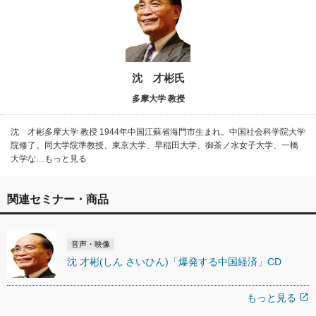
沈 才彬氏
多摩大学 教授
沈 才彬多摩大学 教授 1944年中国江蘇省海門市生まれ。中国社会科学院大学
院修了。同大学院準教授、東京大学、早稲田大学、御茶ノ水女子大学、一橋
大学な…もっと見る
関連セミナー・商品
音声・映像
沈 才彬(しん さいひん)「爆発する中国経済」CD
もっと見る
open_in_new