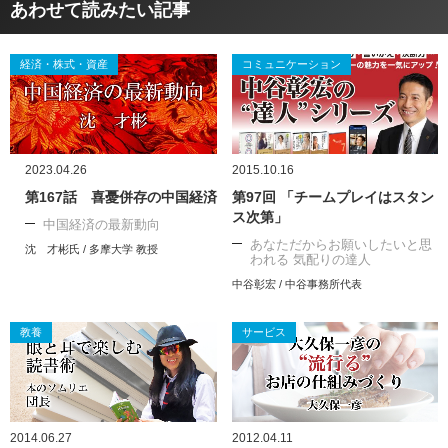
あわせて読みたい記事
経済・株式・資産
コミュニケーション
2023.04.26
2015.10.16
第167話 喜憂併存の中国経済
第97回 「チームプレイはスタン
ス次第」
中国経済の最新動向
あなただからお願いしたいと思
沈 才彬氏 / 多摩大学 教授
われる 気配りの達人
中谷彰宏 / 中谷事務所代表
教養
サービス
2014.06.27
2012.04.11