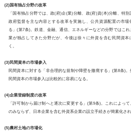
(2)国有独占分野の改革
「国有独占分野では、政(府)企(業)分離、政(府)資(本)分離、特
政府監督を主な内容とする改革を実施し、公共資源配置の市場
る」(第7条)。鉄道、金融、通信、エネルギーなどの分野ではこれ
業が独占してきた分野だが、今後は徐々に外資を含む民間資本
く。
(3)民間資本の市場参入
民間資本に対する「非合理的な規制や障壁を撤廃する」(第8条)。
民間資本の市場参入は比較的に容易になる。
(4)企業登録制度の改革
「許可制から届け制へと逐次に変更する」(第9条)。これによって
のみならず、日本企業を含む外資系企業の設立手続きが簡素化さ
(5)農村土地の市場化