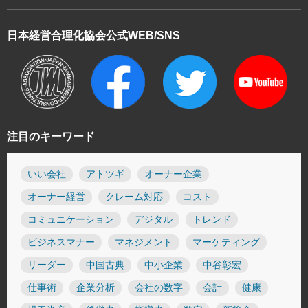
日本経営合理化協会
公式WEB/SNS
注目のキーワード
いい会社
アトツギ
オーナー企業
オーナー経営
クレーム対応
コスト
コミュニケーション
デジタル
トレンド
ビジネスマナー
マネジメント
マーケティング
リーダー
中国古典
中小企業
中谷彰宏
仕事術
企業分析
会社の数字
会計
健康