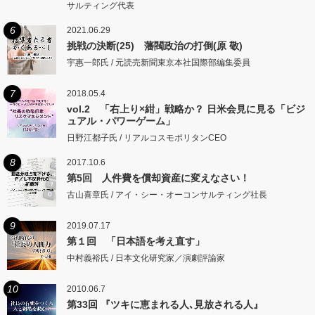
サルティング代表
6
2021.06.29
挑戦の決断(25) 藩閥政治の打倒(原 敬)
宇惠一郎氏 / 元読売新聞東京本社国際部編集委員
7
2018.05.4
vol.2 「右上り×紺」戦略か？ 日米会見に見る「ビジ
ュアル・パワーゲーム」
日野江都子氏 / リアルコスモポリタンCEO
8
2017.10.6
第5回 人件費を償却資産に変えなさい！
古山喜章氏 / アイ・シー・オーコンサルティング社長
9
2019.07.17
第１回 「日本語を考え直す」
中村義裕氏 / 日本文化研究家／演劇評論家
10
2010.06.7
第33回 『ツキに恵まれる人､見放される人』