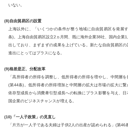
いない。
(8)自由貿易区の設置
上海以外に、「いくつかの条件が整う地域に自由貿易区を発展する
条)。上海自由貿易区設立2ヵ月間、既に海外企業38社、国内企業1,
出しており、まずまずの成果を上げている。新たな自由貿易区の
進出にとってはプラスになる。
(9)格差是正、分配改革
「高所得者の所得を調整し、低所得者の所得を増やし、中間層を
(第44条)。低所得者の所得増加と中間層の拡大は市場の拡大に繋
依存型成長から消費牽引型成長への転換にプラス影響を与え、日
国企業のビジネスチャンスが増える。
(10)「一人子政策」の見直し
「片方が一人子である夫婦は子供2人の出産が認められる」(第46