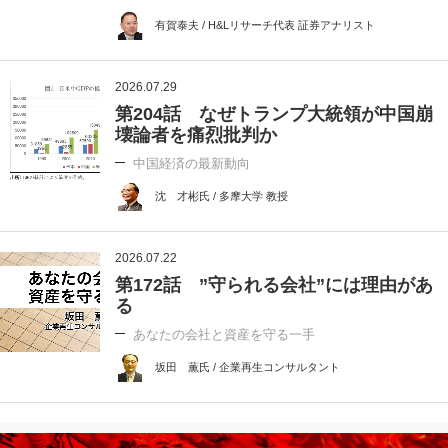
有賀泰夫 / H&Lリサーチ代表 証券アナリスト
2026.07.29
第204話 なぜトランプ大統領が中国崩
壊論者を痛烈批判か
中国経済の最新動向
沈 才彬氏 / 多摩大学 教授
2026.07.22
第172話 ”守られる会社”には理由があ
る
あなたの会社と資産を守る一手
坂田 薫氏 / 企業再生コンサルタント