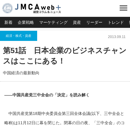
menu
新着
企業戦略
マーケティング
資産
リーダー
トレンド
経済・株式・資産
2013.09.11
第51話 日本企業のビジネスチャン
スはここにある！
中国経済の最新動向
―
―
中国共産党三中全会の「決定」を読み解く
中国共産党第18期中央委員会第三回全体会議(以下、三中全会と
略称)は11月12日に幕を閉じた。閉幕の日の夜、「三中全会」のコ