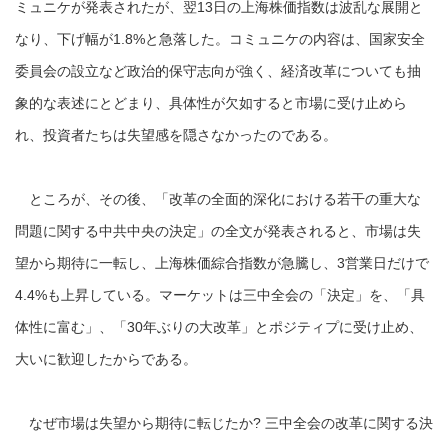
ミュニケが発表されたが、翌13日の上海株価指数は波乱な展開と
なり、下げ幅が1.8%と急落した。コミュニケの内容は、国家安全
委員会の設立など政治的保守志向が強く、経済改革についても抽
象的な表述にとどまり、具体性が欠如すると市場に受け止めら
れ、投資者たちは失望感を隠さなかったのである。
ところが、その後、「改革の全面的深化における若干の重大な
問題に関する中共中央の決定」の全文が発表されると、市場は失
望から期待に一転し、上海株価綜合指数が急騰し、3営業日だけで
4.4%も上昇している。マーケットは三中全会の「決定」を、「具
体性に富む」、「30年ぶりの大改革」とポジティプに受け止め、
大いに歓迎したからである。
なぜ市場は失望から期待に転じたか? 三中全会の改革に関する決