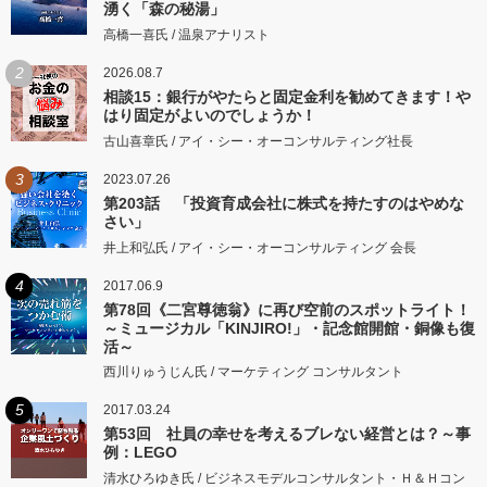
湧く「森の秘湯」
高橋一喜氏 / 温泉アナリスト
2
2026.08.7
相談15：銀行がやたらと固定金利を勧めてきます！や
はり固定がよいのでしょうか！
古山喜章氏 / アイ・シー・オーコンサルティング社長
3
2023.07.26
第203話 「投資育成会社に株式を持たすのはやめな
さい」
井上和弘氏 / アイ・シー・オーコンサルティング 会長
4
2017.06.9
第78回《二宮尊徳翁》に再び空前のスポットライト！
～ミュージカル「KINJIRO!」・記念館開館・銅像も復
活～
西川りゅうじん氏 / マーケティング コンサルタント
5
2017.03.24
第53回 社員の幸せを考えるブレない経営とは？～事
例：LEGO
清水ひろゆき氏 / ビジネスモデルコンサルタント・Ｈ＆Ｈコン