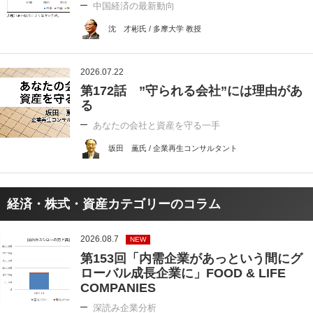
中国経済の最新動向
沈 才彬氏 / 多摩大学 教授
2026.07.22
第172話 ”守られる会社”には理由があ
る
あなたの会社と資産を守る一手
坂田 薫氏 / 企業再生コンサルタント
経済・株式・資産カテゴリーのコラム
2026.08.7
NEW
第153回「内需企業があっという間にグ
ローバル成長企業に」FOOD & LIFE
COMPANIES
深読み企業分析