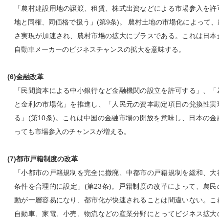
「農村建設用地の譲渡、租賃、株式出資などによる市場参入を許
地と同権、同価格で扱う」(第9条)。 農村土地の市場化によって
さ実現が加速され、農村市場の拡大にプラスである。これは日本
自動車メーカーのビジネスチャンスの拡大を意味する。
(6)金融改革
「民間資本による中小銀行など金融機関の設立を許可する」、「
と金利の市場化」を推進し、「人民元の資本勘定項目の兌換性実
る」(第10条)。これは中国の金融市場の開放を意味し、日本の金
っても市場参入のチャンスが増える。
(7)都市戸籍制度の改革
「小都市の戸籍規制を完全に撤廃、中都市の戸籍規制を緩和、大
条件を合理的に設定」(第23条)。戸籍制度の改革によって、農民
動が一層容易になり、都市化が快速されることは間違いない。こ
自動車、家電、小売、物流などの産業分野にとってビジネス拡大