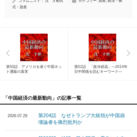
コラムニスト：
沈 才彬氏
カテゴリー:
資産
,
経済・株
式・資産
第50話 アメリカを凌ぐ中国ネッ
第52話 「政冷経温」―2014年
ト通販の真実
日中関係を読むキーワード―
「中国経済の最新動向」の記事一覧
第204話 なぜトランプ大統領が中国崩
2026.07.29
壊論者を痛烈批判か