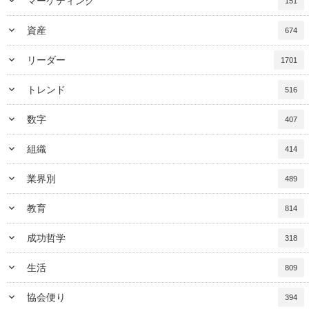
keyboard_arrow_down
マーケティング
151
keyboard_arrow_down
資産
674
keyboard_arrow_down
リーダー
1701
keyboard_arrow_down
トレンド
516
keyboard_arrow_down
数字
407
keyboard_arrow_down
組織
414
keyboard_arrow_down
業界別
489
keyboard_arrow_down
教育
814
keyboard_arrow_down
成功哲学
318
keyboard_arrow_down
生活
809
keyboard_arrow_down
協会便り
394