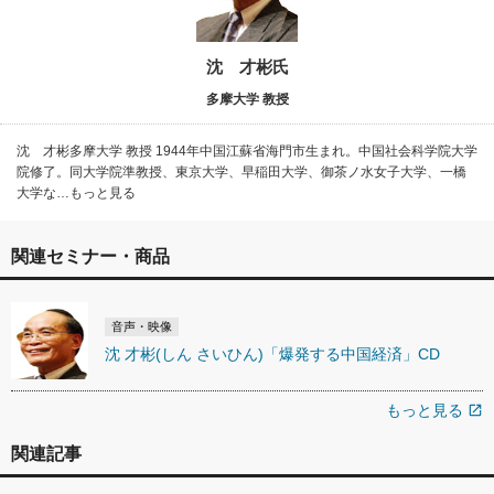
沈 才彬氏
多摩大学 教授
沈 才彬多摩大学 教授 1944年中国江蘇省海門市生まれ。中国社会科学院大学
院修了。同大学院準教授、東京大学、早稲田大学、御茶ノ水女子大学、一橋
大学な…もっと見る
関連セミナー・商品
音声・映像
沈 才彬(しん さいひん)「爆発する中国経済」CD
もっと見る
open_in_new
関連記事