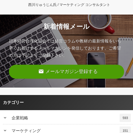
西川りゅうじん氏 / マーケティング コンサルタント
新着情報メール
日本経営合理化協会では経営コラムや教材の最新情報をいち
早くお届けするメールマガジンを発信しております。ご希望
の方は下記よりご登録下さい。
email
メールマガジン登録する
カテゴリー
keyboard_arrow_down
企業戦略
593
keyboard_arrow_down
マーケティング
151