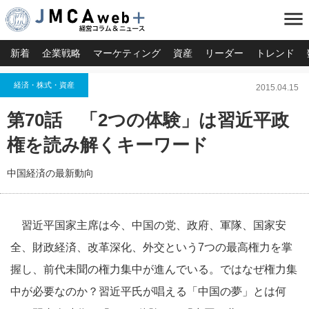
menu
新着
企業戦略
マーケティング
資産
リーダー
トレンド
経済・株式・資産
2015.04.15
第70話 「2つの体験」は習近平政
権を読み解くキーワード
中国経済の最新動向
習近平国家主席は今、中国の党、政府、軍隊、国家安
全、財政経済、改革深化、外交という7つの最高権力を掌
握し、前代未聞の権力集中が進んでいる。ではなぜ権力集
中が必要なのか？習近平氏が唱える「中国の夢」とは何