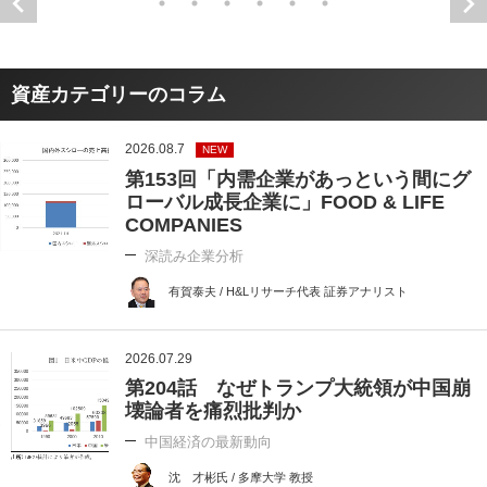
資産カテゴリーのコラム
2026.08.7
NEW
第153回「内需企業があっという間にグ
ローバル成長企業に」FOOD & LIFE
COMPANIES
深読み企業分析
有賀泰夫 / H&Lリサーチ代表 証券アナリスト
2026.07.29
第204話 なぜトランプ大統領が中国崩
壊論者を痛烈批判か
中国経済の最新動向
沈 才彬氏 / 多摩大学 教授