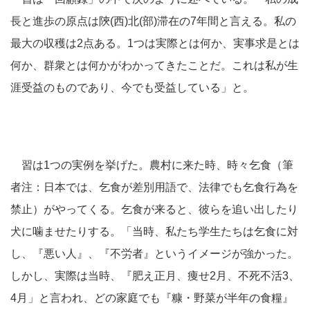
長と進歩の原点は陝(西)北(部)滞在の7年間と言える。私の
最大の収穫は2点ある。1つは実際とは何か、実事求是とは
何か、群衆とは何かがわかってきたことだ。これは私が生
涯受益のものであり、今でも受益している」と。
習は1つの実例を挙げた。農村に来た時、時々乞食（筆
者注：日本では、乞食が差別用語で、法律でも乞食行為を
禁止）がやってくる。乞食が来ると、彼らを追い出したり
犬に噛ませたりする。「当時、私たち学生たちは乞食に対
し、『悪い人』、『不労者』というイメージが強かった。
しかし、実際は当時、『肥え正月、痩せ2月、不死不活3、
4月」と言われ、どの家庭でも『糠・野菜が半年の食糧』