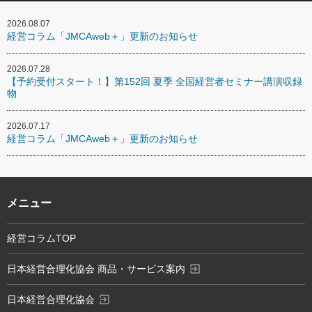
2026.08.07
経営コラム「JMCAweb＋」更新のお知らせ
2026.07.28
【予約受付スタート！】第152回 夏季 全国経営者セミナー講演収録
物
2026.07.17
経営コラム「JMCAweb＋」更新のお知らせ
メニュー
経営コラムTOP
exit_to_app
日本経営合理化協会 商品・サービス案内
exit_to_app
日本経営合理化協会