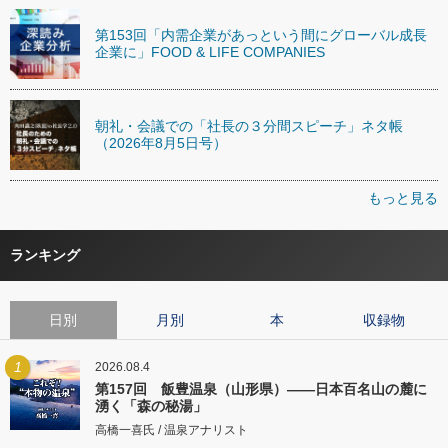
第153回「内需企業があっという間にグローバル成長
企業に」FOOD & LIFE COMPANIES
朝礼・会議での「社長の３分間スピーチ」ネタ帳
（2026年8月5日号）
もっと見る
ランキング
日別
月別
本
収録物
1
2026.08.4
第157回 飯豊温泉（山形県）――日本百名山の麓に
湧く「森の秘湯」
高橋一喜氏 / 温泉アナリスト