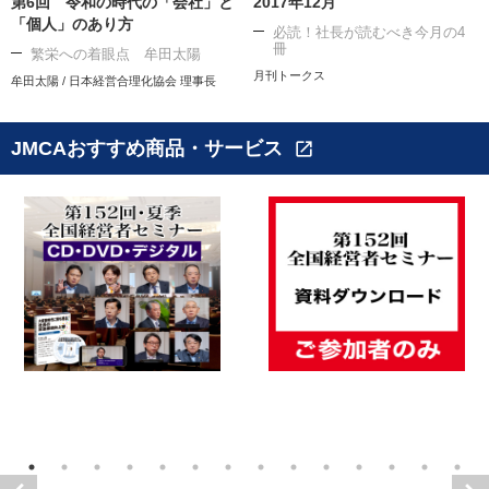
第6回 令和の時代の「会社」と
2017年12月
「個人」のあり方
必読！社長が読むべき今月の4
冊
繁栄への着眼点 牟田太陽
月刊トークス
牟田太陽 / 日本経営合理化協会 理事長
JMCAおすすめ商品・サービス
open_in_new