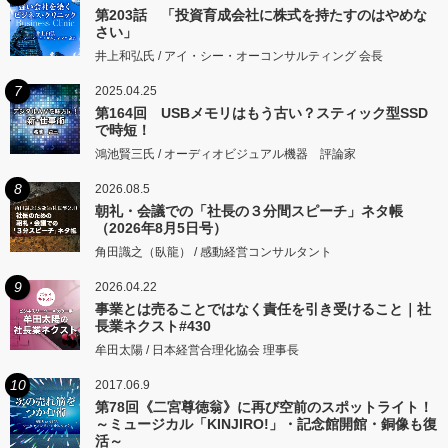
第203話 「投資育成会社に株式を持たすのはやめな
さい」
井上和弘氏 / アイ・シー・オーコンサルティング 会長
7
2025.04.25
第164回 USBメモリはもう古い？スティック型SSD
で時短！
鴻池賢三氏 / オーディオビジュアル機器 評論家
8
2026.08.5
朝礼・会議での「社長の３分間スピーチ」ネタ帳
（2026年8月5日号）
角田識之（臥龍） / 感動経営コンサルタント
9
2026.04.22
事業とは売ることではなく責任を引き受けること｜社
長業ネクスト#430
牟田太陽 / 日本経営合理化協会 理事長
10
2017.06.9
第78回《二宮尊徳翁》に再び空前のスポットライト！
～ミュージカル「KINJIRO!」・記念館開館・銅像も復
活～