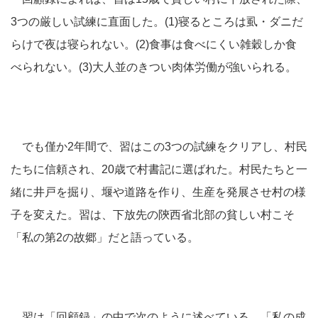
3つの厳しい試練に直面した。(1)寝るところは虱・ダニだ
らけで夜は寝られない。(2)食事は食べにくい雑穀しか食
べられない。(3)大人並のきつい肉体労働が強いられる。
でも僅か2年間で、習はこの3つの試練をクリアし、村民
たちに信頼され、20歳で村書記に選ばれた。村民たちと一
緒に井戸を掘り、堰や道路を作り、生産を発展させ村の様
子を変えた。習は、下放先の陝西省北部の貧しい村こそ
「私の第2の故郷」だと語っている。
習は「回顧録」の中で次のように述べている。「私の成