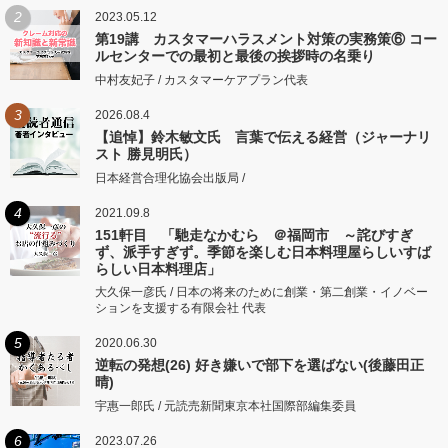
2
2023.05.12
第19講 カスタマーハラスメント対策の実務策⑥ コー
ルセンターでの最初と最後の挨拶時の名乗り
中村友妃子 / カスタマーケアプラン代表
3
2026.08.4
【追悼】鈴木敏文氏 言葉で伝える経営（ジャーナリ
スト 勝見明氏）
日本経営合理化協会出版局 /
4
2021.09.8
151軒目 「馳走なかむら ＠福岡市 ～詫びすぎ
ず、派手すぎず。季節を楽しむ日本料理屋らしいすば
らしい日本料理店」
大久保一彦氏 / 日本の将来のために創業・第二創業・イノベー
ションを支援する有限会社 代表
5
2020.06.30
逆転の発想(26) 好き嫌いで部下を選ばない(後藤田正
晴)
宇惠一郎氏 / 元読売新聞東京本社国際部編集委員
6
2023.07.26