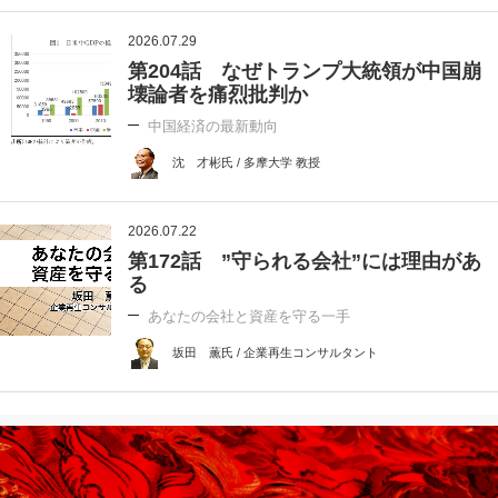
2026.07.29
第204話 なぜトランプ大統領が中国崩
壊論者を痛烈批判か
中国経済の最新動向
沈 才彬氏 / 多摩大学 教授
2026.07.22
第172話 ”守られる会社”には理由があ
る
あなたの会社と資産を守る一手
坂田 薫氏 / 企業再生コンサルタント