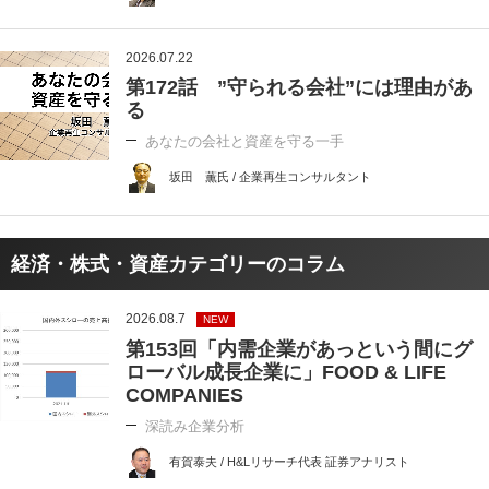
2026.07.22
第172話 ”守られる会社”には理由があ
る
あなたの会社と資産を守る一手
坂田 薫氏 / 企業再生コンサルタント
経済・株式・資産カテゴリーのコラム
2026.08.7
NEW
第153回「内需企業があっという間にグ
ローバル成長企業に」FOOD & LIFE
COMPANIES
深読み企業分析
有賀泰夫 / H&Lリサーチ代表 証券アナリスト