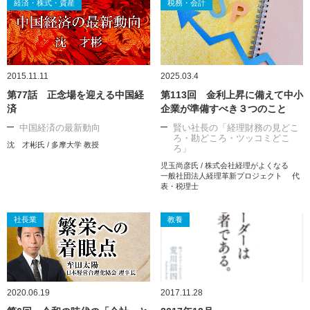
経済・株式・資産
税務・会計
2015.11.11
2025.03.4
第77話 正念場を迎える中国経
第113回 金利上昇に備えて中小
済
企業が準備すべき３つのこと
中国経済の最新動向
賢い社長の「経理財務の見どこ
ろ・勘どころ・ツッコミどこ
沈 才彬氏 / 多摩大学 教授
ろ」
児玉尚彦氏 / 株式会社経理がよくなる
一般社団法人経理革新プロジェクト 代
表・税理士
社長業
教養
2020.06.19
2017.11.28