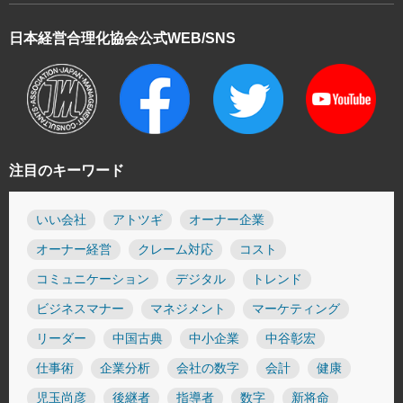
日本経営合理化協会
公式WEB/SNS
注目のキーワード
いい会社
アトツギ
オーナー企業
オーナー経営
クレーム対応
コスト
コミュニケーション
デジタル
トレンド
ビジネスマナー
マネジメント
マーケティング
リーダー
中国古典
中小企業
中谷彰宏
仕事術
企業分析
会社の数字
会計
健康
児玉尚彦
後継者
指導者
数字
新将命