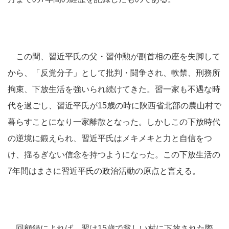
この間、習近平氏の父・習仲勲が副首相の座を失脚して
から、「反党分子」として批判・闘争され、軟禁、刑務所
拘束、下放生活を強いられ続けてきた。習一家も不遇な時
代を過ごし、習近平氏が15歳の時に陝西省北部の農山村で
暮らすことになり一家離散となった。しかしこの下放時代
の逆境に鍛えられ、習近平氏はメキメキと力と自信をつ
け、揺るぎない信念を持つようになった。この下放生活の
7年間はまさに習近平氏の政治活動の原点と言える。
回顧録によれば、習は15歳で貧しい村に下放された際、