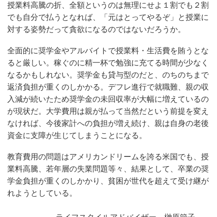
授業料高騰の折、全額というのは無理にせよ１割でも２割
でも自分で払うとなれば、「元はとってやるぞ」と授業に
対する姿勢だって貪欲になるのではないだろうか。
全面的に奨学金やアルバイトで授業料・生活費を賄うとな
ると厳しい。稼ぐのに精一杯で勉強に充てる時間が少なく
なるかもしれない。奨学金も貸与型のだと、のちのちまで
返済負担が重くのしかかる。デフレ進行で就職難、親の収
入減が続いたため奨学金の未回収率が大幅に増えているの
が現状だ。大学費用は親が払って当然だという前提を変え
なければ、今後家計への負担が増え続け、親は自身の老後
資金に支障が生じてしまうことになる。
教育費用の問題はアメリカンドリームを誇る米国でも、授
業料高騰、若年層の失業問題等々、結果として、卒業の奨
学金負担が重くのしかかり、貧困が世代を超えて受け継が
れようとしている。