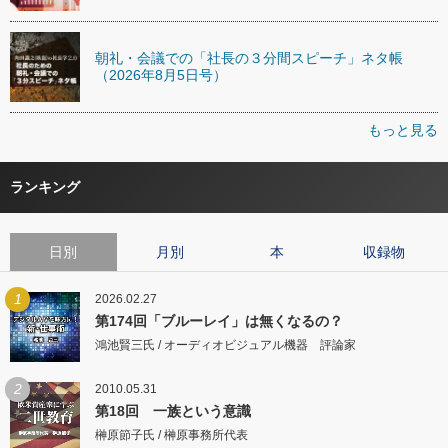
朝礼・会議での「社長の３分間スピーチ」ネタ帳
（2026年8月5日号）
もっと見る
ランキング
日別
月別
本
収録物
1
2026.02.27
第174回「ブルーレイ」は無くなるの？
鴻池賢三氏 / オーディオビジュアル機器 評論家
2
2010.05.31
第18回 一族という意識
榊原節子氏 / 榊原事務所代表