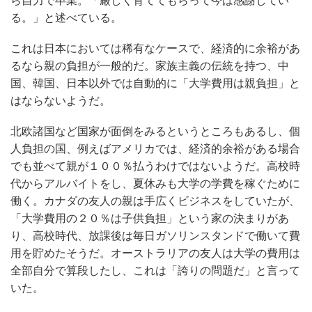
ら自力で卒業。「厳しく育ててもらって今は感謝してい
る。」と述べている。
これは日本においては稀有なケースで、経済的に余裕があ
るなら親の負担が一般的だ。家族主義の伝統を持つ、中
国、韓国、日本以外では自動的に「大学費用は親負担」と
はならないようだ。
北欧諸国など国家が面倒をみるというところもあるし、個
人負担の国、例えばアメリカでは、経済的余裕がある場合
でも並べて親が１００％払うわけではないようだ。高校時
代からアルバイトをし、夏休みも大学の学費を稼ぐために
働く。カナダの友人の親は手広くビジネスをしていたが、
「大学費用の２０％は子供負担」という家の決まりがあ
り、高校時代、放課後は毎日ガソリンスタンドで働いて費
用を貯めたそうだ。オーストラリアの友人は大学の費用は
全部自分で算段したし、これは「誇りの問題だ」と言って
いた。