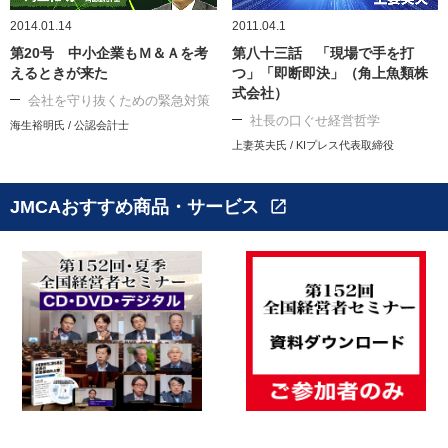
2014.01.14
2011.04.1
第20号 中小企業もＭ＆Ａを考
第八十三話 「現場で手を打
えるときが来た
つ」「即断即決」（角上魚類株
式会社）
会社を守り抜くための緊急対策
社長の口ぐせ経営哲学
海生裕明氏 / 公認会計士
上妻英夫氏 / KIプレス代表取締役
JMCAおすすめ商品・サービス
open_in_new