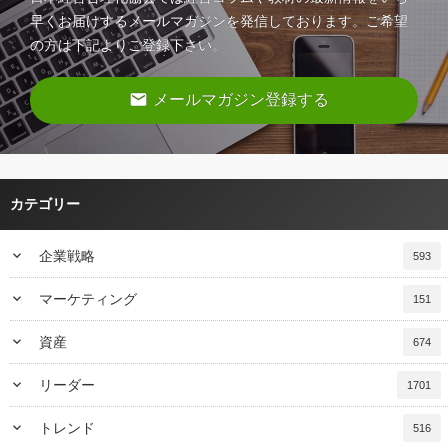
早くお届けするメールマガジンを発信しております。ご希望
の方は下記よりご登録下さい。
email
メールマガジン登録する
カテゴリー
keyboard_arrow_down
企業戦略
593
keyboard_arrow_down
マーケティング
151
keyboard_arrow_down
資産
674
keyboard_arrow_down
リーダー
1701
keyboard_arrow_down
トレンド
516