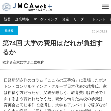
menu
新着
企業戦略
マーケティング
資産
リーダー
トレンド
後継者
2014.08.22
第74回 大学の費用はだれが負担す
るか
欧米資産家に学ぶ二世教育
日経新聞夕刊のコラム「こころの玉手箱」に登場したボス
トン・コンサルティング・グループ日本代表水越豊氏。家
は裕福な方だったが、父親が厳しく、教育費用は自分で工
面するよう言われたそうだ。親から借りた高校の学費は、
育英会と同じ条件で返済し、大学もアルバイトで稼ぎなが