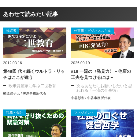
あわせて読みたい記事
後継者
仕事術・ビジネススキル
2012.03.16
2025.09.19
第48回 代々続くウルトラ・リッ
#18 一流の〈発見力〉－他店の
チはここが違う
工夫を見つけるには－
欧米資産家に学ぶ二世教育
次もあなたにお願いしたいと思
われる「一流の仕事術」
榊原節子氏 / 榊原事務所代表
中谷彰宏 / 中谷事務所代表
税務・会計
マネジメント