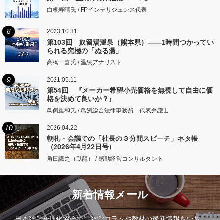
白根寿晴氏 / FPインテリジェンス代表
8
2023.10.31
第103回 奴留湯温泉（熊本県）――1時間つかってい
られる究極の「ぬる湯」
高橋一喜氏 / 温泉アナリスト
9
2021.05.11
第54回 『メーカー希望小売価格を無視して自由に価
格を決めて良いか？』
鳥飼重和氏 / 鳥飼総合法律事務所 代表弁護士
10
2026.04.22
朝礼・会議での「社長の３分間スピーチ」ネタ帳
（2026年4月22日号）
角田識之（臥龍） / 感動経営コンサルタント
新着情報メール
日本経営合理化協会では経営コラムや教材の最新情報をいち