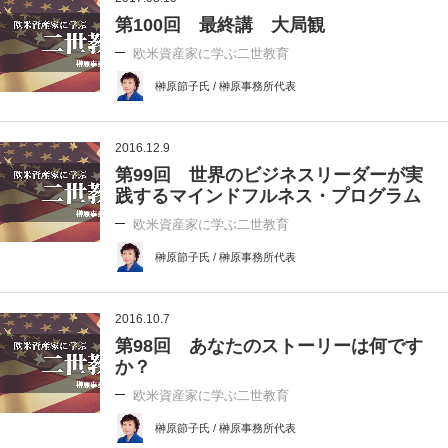
第100回 最終講 大局観
欧米資産家に学ぶ二世教育
榊原節子氏 / 榊原事務所代表
2016.12.9
第99回 世界のビジネスリーダーが実
践するマインドフルネス・プログラム
欧米資産家に学ぶ二世教育
榊原節子氏 / 榊原事務所代表
2016.10.7
第98回 あなたのストーリーは何です
か？
欧米資産家に学ぶ二世教育
榊原節子氏 / 榊原事務所代表