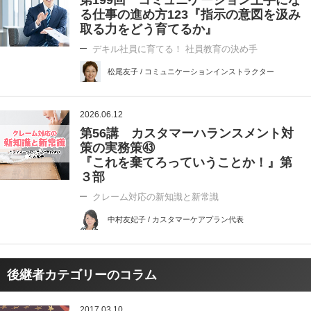
第199回 コミュニケーション上手にな
る仕事の進め方123『指示の意図を汲み
取る力をどう育てるか』
デキル社員に育てる！ 社員教育の決め手
松尾友子 / コミュニケーションインストラクター
2026.06.12
第56講 カスタマーハランスメント対
策の実務策㊸
『これを棄てろっていうことか！』第
３部
クレーム対応の新知識と新常識
中村友妃子 / カスタマーケアプラン代表
後継者カテゴリーのコラム
2017.03.10