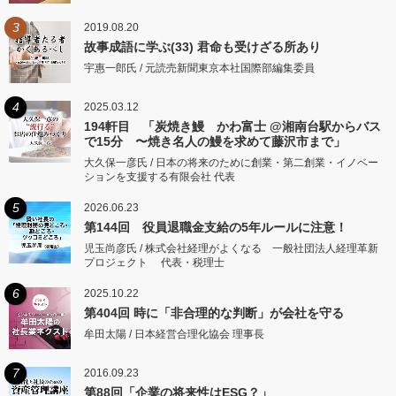
3
2019.08.20
故事成語に学ぶ(33) 君命も受けざる所あり
宇惠一郎氏 / 元読売新聞東京本社国際部編集委員
4
2025.03.12
194軒目 「炭焼き鰻 かわ富士 @湘南台駅からバス
で15分 〜焼き名人の鰻を求めて藤沢市まで」
大久保一彦氏 / 日本の将来のために創業・第二創業・イノベー
ションを支援する有限会社 代表
5
2026.06.23
第144回 役員退職金支給の5年ルールに注意！
児玉尚彦氏 / 株式会社経理がよくなる 一般社団法人経理革新
プロジェクト 代表・税理士
6
2025.10.22
第404回 時に「非合理的な判断」が会社を守る
牟田太陽 / 日本経営合理化協会 理事長
7
2016.09.23
第88回「企業の将来性はESG？」