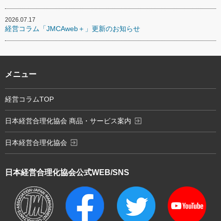
2026.07.17
経営コラム「JMCAweb＋」更新のお知らせ
メニュー
経営コラムTOP
exit_to_app
日本経営合理化協会 商品・サービス案内
exit_to_app
日本経営合理化協会
日本経営合理化協会
公式WEB/SNS