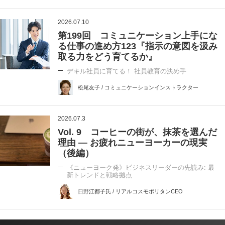
2026.07.10
第199回 コミュニケーション上手にな
る仕事の進め方123『指示の意図を汲み
取る力をどう育てるか』
デキル社員に育てる！ 社員教育の決め手
松尾友子 / コミュニケーションインストラクター
2026.07.3
Vol. 9 コーヒーの街が、抹茶を選んだ
理由 ― お疲れニューヨーカーの現実
（後編）
《ニューヨーク発》ビジネスリーダーの先読み: 最
新トレンドと戦略拠点
日野江都子氏 / リアルコスモポリタンCEO