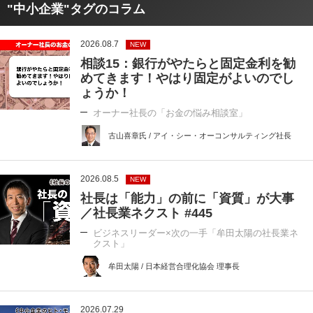
"中小企業"タグのコラム
2026.08.7
NEW
相談15：銀行がやたらと固定金利を勧
めてきます！やはり固定がよいのでし
ょうか！
オーナー社長の「お金の悩み相談室」
古山喜章氏 / アイ・シー・オーコンサルティング社長
2026.08.5
NEW
社長は「能力」の前に「資質」が大事
／社長業ネクスト #445
ビジネスリーダー×次の一手「牟田太陽の社長業ネ
クスト」
牟田太陽 / 日本経営合理化協会 理事長
2026.07.29