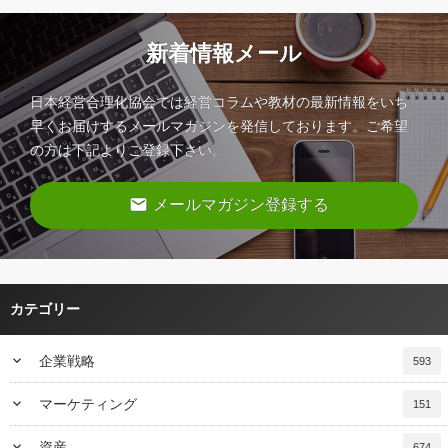
新着情報メール
日本経営合理化協会では経営コラムや教材の最新情報をいち
早くお届けするメールマガジンを発信しております。ご希望
の方は下記よりご登録下さい。
email
メールマガジン登録する
カテゴリー
keyboard_arrow_down
企業戦略
593
keyboard_arrow_down
マーケティング
151
keyboard_arrow_down
資産
674