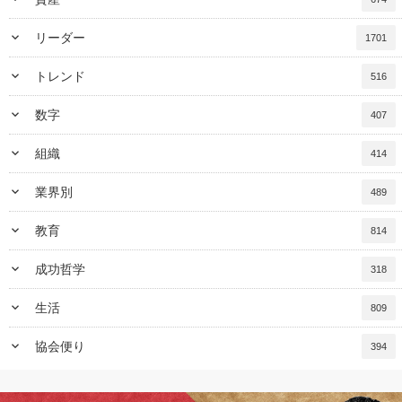
keyboard_arrow_down
リーダー
1701
keyboard_arrow_down
トレンド
516
keyboard_arrow_down
数字
407
keyboard_arrow_down
組織
414
keyboard_arrow_down
業界別
489
keyboard_arrow_down
教育
814
keyboard_arrow_down
成功哲学
318
keyboard_arrow_down
生活
809
keyboard_arrow_down
協会便り
394