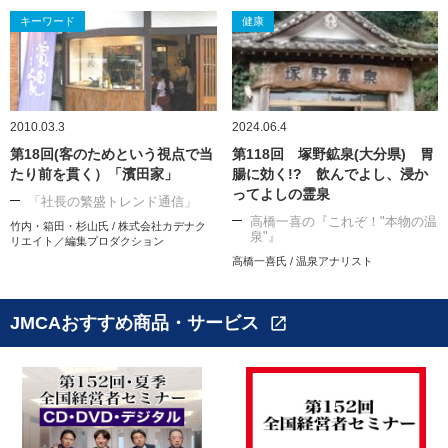
キーワード
健康
2010.03.3
2024.06.4
第18回(客のためという視点で当
第118回 塚野鉱泉(大分県) 胃
たり前を貫く）「濱田家」
腸に効く!? 飲んでよし、浸か
ってよしの霊泉
「社長の繁盛トレンド通信」
高橋一喜の『これぞ！"本物の温
竹内・箱田・杉山氏 / 株式会社カデナク
泉"』
リエイト／編集プロダクション
高橋一喜氏 / 温泉アナリスト
JMCAおすすめ商品・サービス
open_in_new