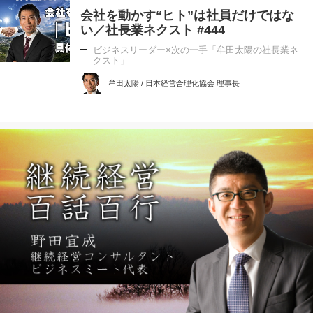
会社を動かす“ヒト”は社員だけではな
い／社長業ネクスト #444
ビジネスリーダー×次の一手「牟田太陽の社長業ネ
クスト」
牟田太陽 / 日本経営合理化協会 理事長