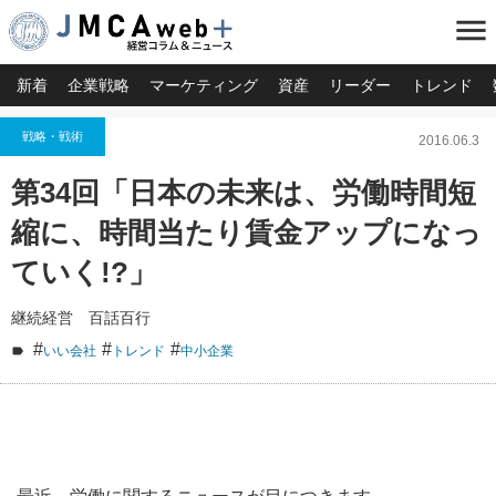
menu
新着
企業戦略
マーケティング
資産
リーダー
トレンド
戦略・戦術
2016.06.3
第34回「日本の未来は、労働時間短
縮に、時間当たり賃金アップになっ
ていく!?」
継続経営 百話百行
#
#
#
いい会社
トレンド
中小企業