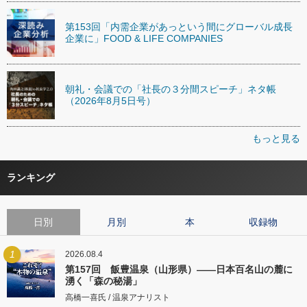
第153回「内需企業があっという間にグローバル成長
企業に」FOOD & LIFE COMPANIES
朝礼・会議での「社長の３分間スピーチ」ネタ帳
（2026年8月5日号）
もっと見る
ランキング
日別
月別
本
収録物
1
2026.08.4
第157回 飯豊温泉（山形県）――日本百名山の麓に
湧く「森の秘湯」
高橋一喜氏 / 温泉アナリスト