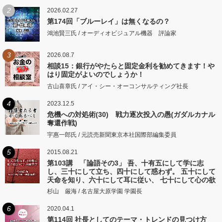
2
2026.02.27
第174回「ブルーレイ」は無くなるの？
鴻池賢三氏 / オーディオビジュアル機器 評論家
3
2026.08.7
相談15：銀行がやたらと固定金利を勧めてきます！や
はり固定がよいのでしょうか！
古山喜章氏 / アイ・シー・オーコンサルティング社長
4
2023.12.5
危機への対処術(30) 戦力逐次投入の愚(ガダルカナル
奪還作戦)
宇惠一郎氏 / 元読売新聞東京本社国際部編集委員
5
2015.08.21
第103講 「論語その3」 吾、十有五にして学に志
し、三十にして立ち、四十にして惑わず。 五十にして
天命を知り、六十にして耳に従い、 七十にして心の欲
するところに従いて矩をこえず。
杉山 厳海 / 名古屋大原学園 学園長
6
2020.04.1
第114回 社長としてのテーマ・トレンドの見つけ方