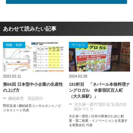
あわせて読みたい記事
戦略・戦術
サービス
2022.02.11
2024.02.28
第66回 日本型中小企業の生産性
181軒目 「ネパール本格料理ナ
の上げ方
ングロガル ＠新宿区百人町
（大久保駅）」
継続経営 百話百行
大久保一彦の“流行る”お店の仕
野田宜成 / 継続経営コンサルタント／ビ
組みづくり
ジネスミート代表
大久保一彦氏 / 日本の将来のために創
業・第二創業・イノベーションを支援す
る有限会社 代表