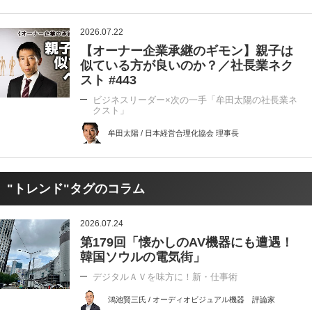
2026.07.22
【オーナー企業承継のギモン】親子は
似ている方が良いのか？／社長業ネク
スト #443
ビジネスリーダー×次の一手「牟田太陽の社長業ネ
クスト」
牟田太陽 / 日本経営合理化協会 理事長
"トレンド"タグのコラム
2026.07.24
第179回「懐かしのAV機器にも遭遇！
韓国ソウルの電気街」
デジタルＡＶを味方に！新・仕事術
鴻池賢三氏 / オーディオビジュアル機器 評論家