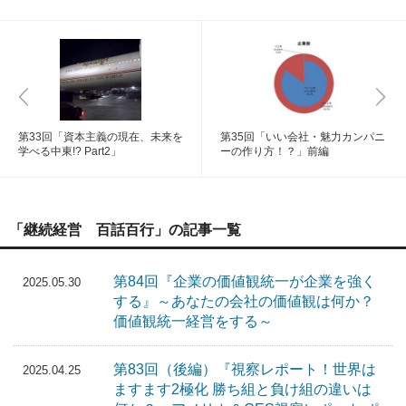
第33回「資本主義の現在、未来を
第35回「いい会社・魅力カンパニ
学べる中東!? Part2」
ーの作り方！？」前編
「継続経営 百話百行」の記事一覧
第84回『企業の価値観統一が企業を強く
2025.05.30
する』～あなたの会社の価値観は何か？
価値観統一経営をする～
第83回（後編）『視察レポート！世界は
2025.04.25
ますます2極化 勝ち組と負け組の違いは