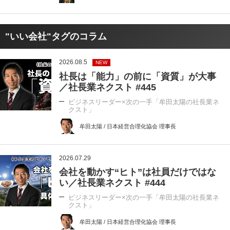
"いい会社"タグのコラム
2026.08.5
NEW
社長は「能力」の前に「資質」が大事
／社長業ネクスト #445
ビジネスリーダー×次の一手「牟田太陽の社長業ネ
クスト」
牟田太陽 / 日本経営合理化協会 理事長
2026.07.29
会社を動かす“ヒト”は社員だけではな
い／社長業ネクスト #444
ビジネスリーダー×次の一手「牟田太陽の社長業ネ
クスト」
牟田太陽 / 日本経営合理化協会 理事長