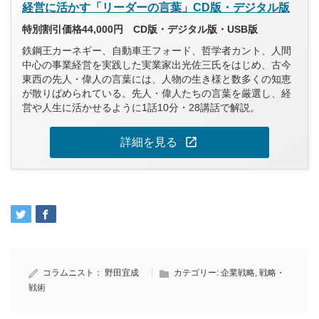
経営に活かす「リーダーの言葉」CD版・デジタル版
特別割引価格44,000円 CD版・デジタル版・USB版
鉄鋼王カーネギー、自動車王フォード、哲学者カント、人間
中心の事業経営を実践した実業家出光佐三氏をはじめ、古今
東西の先人・偉人の言葉には、人物の生き様と数多くの知恵
が散りばめられている。先人・偉人たちの言葉を厳選し、経
営や人生に活かせるように1話10分・28講話で解説。
open_in_new
詳細を見る
コラムニスト：
野田宜成
カテゴリー:
企業戦略
,
戦略・
戦術