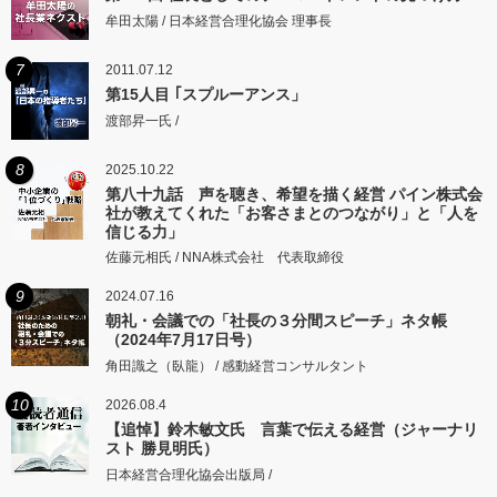
牟田太陽 / 日本経営合理化協会 理事長
7
2011.07.12
第15人目 ｢スプルーアンス」
渡部昇一氏 /
8
2025.10.22
第八十九話 声を聴き、希望を描く経営 パイン株式会
社が教えてくれた「お客さまとのつながり」と「人を
信じる力」
佐藤元相氏 / NNA株式会社 代表取締役
9
2024.07.16
朝礼・会議での「社長の３分間スピーチ」ネタ帳
（2024年7月17日号）
角田識之（臥龍） / 感動経営コンサルタント
10
2026.08.4
【追悼】鈴木敏文氏 言葉で伝える経営（ジャーナリ
スト 勝見明氏）
日本経営合理化協会出版局 /