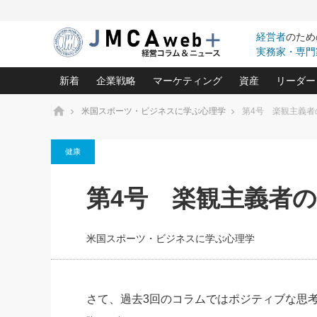
経営者
のため
実務家・専門
新着
企業戦略
マーケティング
資産
リーダー
ホーム
米国スポーツ・ビジネスに学ぶ心理学
第4号 楽観主義者
中小企業の「１位づくり」戦略(96)
ネット戦略成功の秘訣 圧倒的に儲か
あなたの会社と資
オンリ
健康
利益を最大化する「業務改善」横田尚哉氏(5)
ビジネスを一瞬で制する！一流グロ
どうなる金融業界
ビジネ
る“社長の戦略印象リスクマネジメント
(446)
強い会社を築く ビジネス・クリニック(240)
中国経済の最新動
第4号 楽観主義者
ロングセラーの玉手箱(9)
ピョー
2026.08.7
2026.08.7
日本レーザー「人を大切にしながら利益を上げ
事業承継の前に
相談15：銀行がやたらと固定金
第153回「内需企業があっと
(3)
大復活＆快進撃！ユニバーサルスタ
きたいコト(12)
指導者た
利を勧めてきます！やはり固定
う間にグローバル成長企業に
は(5)
がよいのでしょうか！
FOOD & LIFE COMPANIES
米国スポーツ・ビジネスに学ぶ心理学
武器としてのM&A入門(3)
会社と社長のため
朝礼・
最高の自分を表現する 成功イメージ戦
社長のための“儲かる通販”戦略視点(151)
深読み企業分析(1
楠木建の
酒井光雄 成功事例に学ぶ繁栄企業の
継続経営 百話百行(85)
次もあ
さて、過去3回のコラムではポジティブな思
野田久美子 香港ビジネス成功法(10)
社長の口