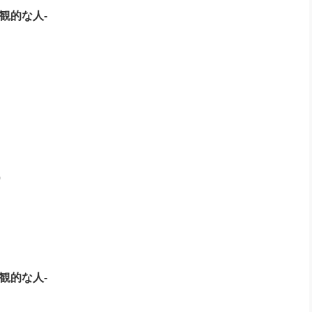
楽観的な人-
）
悲観的な人-