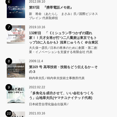
6
2012.08.10
第97回 『携帯電話メモ術』
新 将命 （あたらし まさみ）氏 / 国際ビジネス
ブレイン 代表取締役
7
2019.10.16
132軒目 「《ミシュラン手つかずの隠れ
家！！天才女将が打つ二八蕎麦は東京でもト
ップ10に入るかも》浅草じゅうろく ＠台東区
浅草」
大久保一彦氏 / 日本の将来のために創業・第二創
業・イノベーションを支援する有限会社 代表
8
2009.11.4
第169 号 高等技術・技能をどう伝えるか～そ
の３
柿内幸夫氏 / 柿内幸夫技術士事務所代表
9
2022.02.22
「多角化を成功させて、いい会社をつくろ
う」山地章夫氏(ヤマチユナイテッド代表)
日本経営合理化協会出版局 /
10
2021.03.16