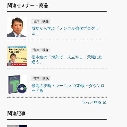
関連セミナー・商品
音声・映像
成功から学ぶ「メンタル強化プログラ
ム」
音声・映像
松本進の「海外で一人立ちし、天職に出
逢う」
音声・映像
最高の決断トレーニングCD版・ダウンロ
ード版
もっと見る
open_in_new
関連記事