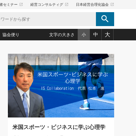
launch
launch
launch
者セミナー
経営コンサルティグ
日本経営合理化協会
search
大
中
協会便り
文字の大きさ
小
5)
況は会社守成の好機(38)
ころ心平の ──社長のための「か・ら・だマネジメント」
「愛読者通信」著者インタビュー(44)
34)
思われる 気配りの達人(127)
人間力の磨き方」(86)
ビジネス見聞録 経営ニュース(100)
タルＡＶを味方に！新・仕事術(180)
0)
り(210)
(92)
え 東洋思想に学ぶ経営学(132)
作間信司の経営無形庵(けいえいむぎょうあん)(166)
ー脳の鍛え方(32)
もっとみる
026.08.5
)
識(57)
指導者たち」(32)
経営セミナー情報局(1)
86回 「言葉狩り」
ンを楽しむ基礎レッスン(12)
ーイング経営入
教育の決め手(203)
略”(30)
繁栄への着眼点 牟田太陽(76)
！社長が読むべき今月の4冊(88)
て」(38)
講話を聞いて学ぼう 実学・耳学・磨く「ミミガク」のすすめ
で楽しむ読書術(162)
(7)
ランク上の手紙・メール術(100)
「氣」(30)
米国スポーツ・ビジネスに学ぶ心理学
ミどこ
00)
スポーツ・ビジネスに学ぶ心理学(98)