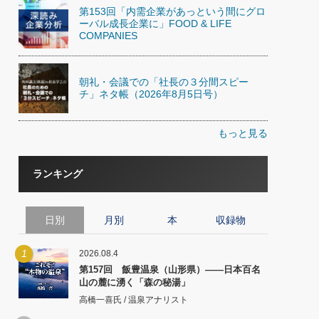
第153回「内需企業があっという間にグロ
ーバル成長企業に」FOOD & LIFE
COMPANIES
朝礼・会議での「社長の３分間スピー
チ」ネタ帳（2026年8月5日号）
もっと見る
ランキング
日別
月別
本
収録物
1
2026.08.4
第157回 飯豊温泉（山形県）――日本百名
山の麓に湧く「森の秘湯」
高橋一喜氏 / 温泉アナリスト