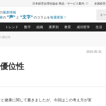
launch
日本経営合理化協会 商品・サービス案内
全国経営
の
最新情報
”声”
”文字”
家
の
と
のコラムを
毎週更新！
トレンド
数字
組織
業界別
教育
成功哲学
生活
の優位性
る仕組みづくり講座(12)
産を守る一手(171)
ーワンで勝ち残る企業風土づくり(54)
《ニューヨーク発》ビジネスリーダーの先読み: 最新トレンド
オーナー社長の「お金の悩み相談室」(15)
「賃金の誤解」(135)
なぜ、トヨタ式で会社が伸びるのか？(
“出来る”管理職の条件(62)
中国哲学に学ぶ 不
おの
と戦略拠点(9)
(50)
2010.05.31
ーバル経営者は知ってい
(39)
スリーダー×次の一手「牟田太陽の社長業ネクスト」
おカネが残る決算書にするために、やっておきたいこと(
中小企業の新たな法律リスク(178)
売れる住宅を創る 100の視点(100)
あなただからお願いしたいと
令和時代の「社長の
”(9)
「社長の繁盛トレンド通信」(90)
デジ
向(204)
会社を守り抜くための緊急対策(100)
職場の生産性を下げるハラスメントの予防策(1
大久保一彦の“流行る”お店の仕組みづく
クレーム対応 実践マニュアル
先人の名句名言の教
の優位性
トル・F・グジバチの『経営戦略の新常識』(12)
北村森の「今月のヒット商品」(109)
リーダ
2026.08.5
2
る経営」の極意
、決めておきたい、知っておきたい、やってお
強い決算書の会社はココが違う！(36)
賃金決定の定石(68)
柿内幸夫─社長のための現場改善(174
クレーム対応の新知識と新常
渡部昇一の「日本の
い
第109話 伝統的産品を21世紀
第
ジオジャパンの成功要因と
る者かくあるべし(635)
次の売れ筋をつかむ術(102)
ワイ
」
に生かし切る！
損益分岐点を下げる、Ｐ／Ｌ不況時代の新戦略(12)
顧客・社員・社会から支持される「ウェルビ
デキル社員に育てる！ 社員
経営に活かす“十八史
の資産管理講座(95)
会議での「社長の３分間スピーチ」ネタ帳(159)
社長のメシの種 4.0(206)
門」(23)
必読
2026.08.5
新・会計経営と実学(37)
東川鷹年の「中小企業の人育
略(77)
53)
「経営知になる考え方」(57)
眼と耳
朝礼・会議での「社長の３分間
決算書の“見える化”術(12)
業績アップにつながる！ワン
スピーチ」ネタ帳（2026年8月5
ブランド戦略(39)
日号）
なたにお願いしたいと思われる「一流の仕事術」(28)
社長の
考と健康に関して書きましたが、今回はこの考え方が実
賢い社長の「経理財務の見どころ・勘どころ・ツッコ
欧米資産家に学ぶ二世教育(1
ぐせ経営哲学(100)
ろ」(149)
米国