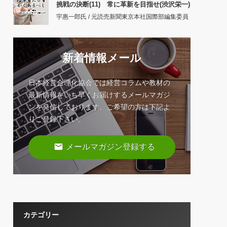
挑戦の決断(11) 常に革新を目指せ(渋沢栄一)
宇惠一郎氏 / 元読売新聞東京本社国際部編集委員
新着情報メール
日本経営合理化協会では経営コラムや教材の
最新情報をいち早くお届けするメールマガジ
ンを発信しております。ご希望の方は下記よ
りご登録下さい。
email
メールマガジン登録する
カテゴリー