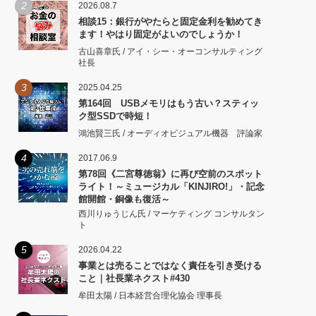
2
2026.08.7
相談15：銀行がやたらと固定金利を勧めてき
ます！やはり固定がよいのでしょうか！
古山喜章氏 / アイ・シー・オーコンサルティング
社長
3
2025.04.25
第164回 USBメモリはもう古い？スティッ
ク型SSDで時短！
鴻池賢三氏 / オーディオビジュアル機器 評論家
4
2017.06.9
第78回《二宮尊徳翁》に再び空前のスポット
ライト！～ミュージカル「KINJIRO!」・記念
館開館・銅像も復活～
西川りゅうじん氏 / マーケティング コンサルタン
ト
5
2026.04.22
事業とは売ることではなく責任を引き受ける
こと｜社長業ネクスト#430
牟田太陽 / 日本経営合理化協会 理事長