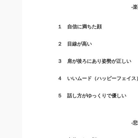
-
１ 自信に満ちた顔
２ 目線が高い
３ 肩が後ろにあり姿勢が正しい
４ いいムード（ハッピーフェイス
５ 話し方がゆっくりで優しい
-