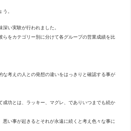
社長のための“全員営業”(30
腕をつくる 人と組織を動かす(200)
銀行交渉はこうしなさい！(12)
高橋一
ょう。
行動科学マネジメント(5)
の社長のビジョン実現道場(10)
味深い実験が行われました。
彼らをカテゴリー別に分けて各グループの営業成績を比
的な考えの人との発想の違いをはっきりと確認する事が
て成功とは、ラッキー、マグレ、でありいつまでも続か
、悪い事が起きるとそれが永遠に続くと考え色々な事に