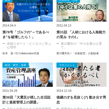
2014.04.4
2011.04.13
第78号「ゴルフの”～であるべ
第31話 「人材における人格能力
き”を破壊したら！」
の育み その1」
米国スポーツ・ビジネスに学ぶ
東川鷹年の「中小企業の人育
心理学
て」
松本 進 / IS Collaboration代表
東川鷹年氏 / 「自創経営」の創始者
経済・株式・資産
マネジメント
2011.04.29
2014.12.16
第36回「大震災が残した生活設
後継の才を見抜く(7) 動き出す秀
計と資産管理上の課題」
忠
会社と社長のための資産管理講
指導者たる者かくあるべし