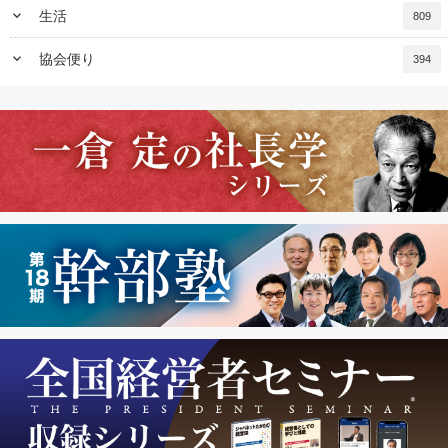
keyboard_arrow_down
生活
809
keyboard_arrow_down
協会便り
394