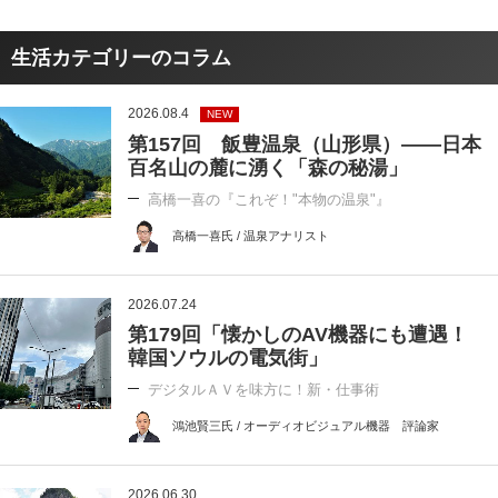
生活カテゴリーのコラム
2026.08.4
NEW
第157回 飯豊温泉（山形県）――日本
百名山の麓に湧く「森の秘湯」
高橋一喜の『これぞ！"本物の温泉"』
高橋一喜氏 / 温泉アナリスト
2026.07.24
第179回「懐かしのAV機器にも遭遇！
韓国ソウルの電気街」
デジタルＡＶを味方に！新・仕事術
鴻池賢三氏 / オーディオビジュアル機器 評論家
2026.06.30