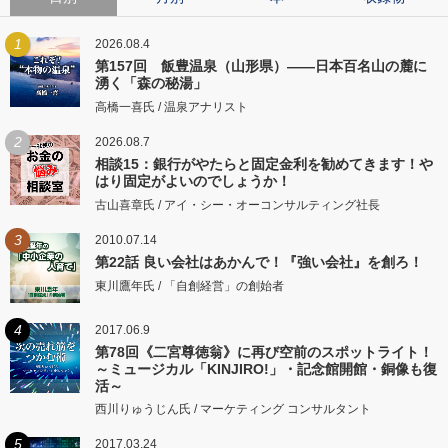
1
2026.08.4
第157回 飯豊温泉（山形県）――日本百名山の麓に
湧く「森の秘湯」
高橋一喜氏 / 温泉アナリスト
2
2026.08.7
相談15：銀行がやたらと固定金利を勧めてきます！や
はり固定がよいのでしょうか！
古山喜章氏 / アイ・シー・オーコンサルティング社長
3
2010.07.14
第22話 良い会社はあかんで！『強い会社』を創ろ！
東川鷹年氏 / 「自創経営」の創始者
4
2017.06.9
第78回《二宮尊徳翁》に再び空前のスポットライト！
～ミュージカル「KINJIRO!」・記念館開館・銅像も復
活～
西川りゅうじん氏 / マーケティング コンサルタント
5
2017.03.24