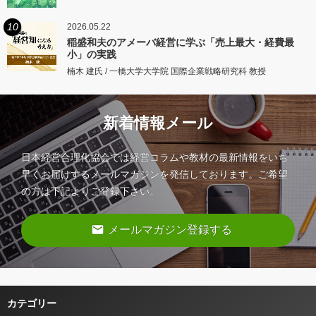
10
2026.05.22
稲盛和夫のアメーバ経営に学ぶ「売上最大・経費最
小」の実践
楠木 建氏 / 一橋大学大学院 国際企業戦略研究科 教授
新着情報メール
日本経営合理化協会では経営コラムや教材の最新情報をいち
早くお届けするメールマガジンを発信しております。ご希望
の方は下記よりご登録下さい。
email
メールマガジン登録する
カテゴリー