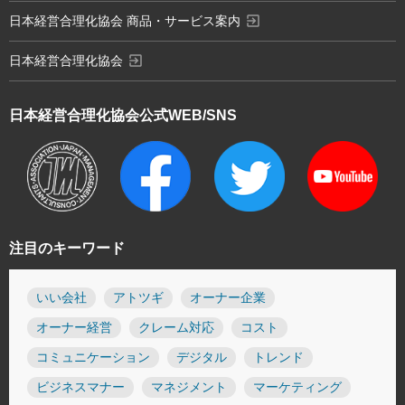
exit_to_app
日本経営合理化協会 商品・サービス案内
exit_to_app
日本経営合理化協会
日本経営合理化協会
公式WEB/SNS
注目のキーワード
いい会社
アトツギ
オーナー企業
オーナー経営
クレーム対応
コスト
コミュニケーション
デジタル
トレンド
ビジネスマナー
マネジメント
マーケティング