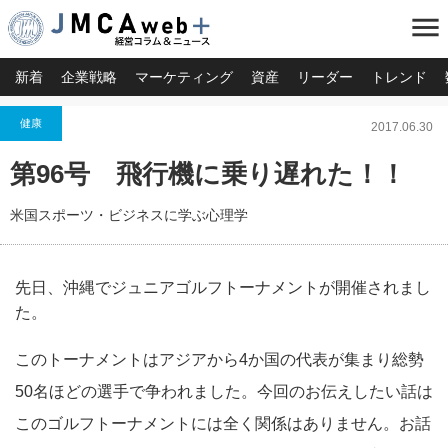
menu
新着
企業戦略
マーケティング
資産
リーダー
トレンド
健康
2017.06.30
第96号 飛行機に乗り遅れた！！
米国スポーツ・ビジネスに学ぶ心理学
先日、沖縄でジュニアゴルフトーナメントが開催されまし
た。
このトーナメントはアジアから4か国の代表が集まり総勢
50名ほどの選手で争われました。今回のお伝えしたい話は
このゴルフトーナメントには全く関係はありません。お話