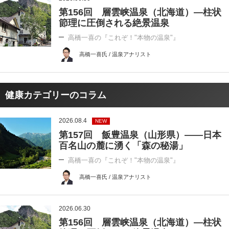
第156回 層雲峡温泉（北海道）―柱状
節理に圧倒される絶景温泉
高橋一喜の『これぞ！"本物の温泉"』
高橋一喜氏 / 温泉アナリスト
健康カテゴリーのコラム
2026.08.4
NEW
第157回 飯豊温泉（山形県）――日本
百名山の麓に湧く「森の秘湯」
高橋一喜の『これぞ！"本物の温泉"』
高橋一喜氏 / 温泉アナリスト
2026.06.30
第156回 層雲峡温泉（北海道）―柱状