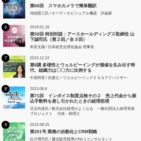
第66回 スマホカメラで簡単翻訳
鴻池賢三氏 / オーディオビジュアル機器 評論家
6
2019.01.16
第50回 特別対談：アースホールディングス取締役 山
下誠司氏（第２回／全３回）
牟田太陽 / 日本経営合理化協会 理事長
7
2023.12.22
第8講 多様性とウェルビーイングが価値を生み出す時
代、組織力は〇〇力に比例する
中原阿里 / 弁護士／ウエルビーイングＥＳＧアドバイザー
8
2023.06.6
第71回 インボイス制度点検その２ 売上代金から振
込手数料を差し引かれたときの経理処理
児玉尚彦氏 / 株式会社経理がよくなる 一般社団法人経理革新
プロジェクト 代表・税理士
9
2015.08.25
第201号 業務の自動化とCRM戦略
白川博司氏 / 通信販売指導のNo.1コンサルタント