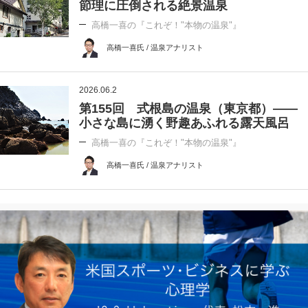
節理に圧倒される絶景温泉
高橋一喜の『これぞ！"本物の温泉"』
高橋一喜氏 / 温泉アナリスト
2026.06.2
第155回 式根島の温泉（東京都）――
小さな島に湧く野趣あふれる露天風呂
高橋一喜の『これぞ！"本物の温泉"』
高橋一喜氏 / 温泉アナリスト