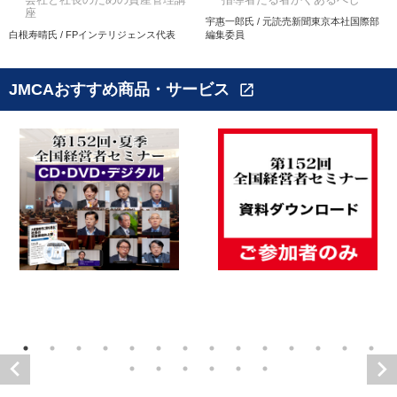
座
宇惠一郎氏 / 元読売新聞東京本社国際部
白根寿晴氏 / FPインテリジェンス代表
編集委員
JMCAおすすめ商品・サービス
open_in_new