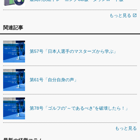
もっと見る
open_in_new
関連記事
第57号「日本人選手のマスターズから学ぶ」
第61号「自分自身の声」
第78号「ゴルフの”～であるべき”を破壊したら！」
もっと見る