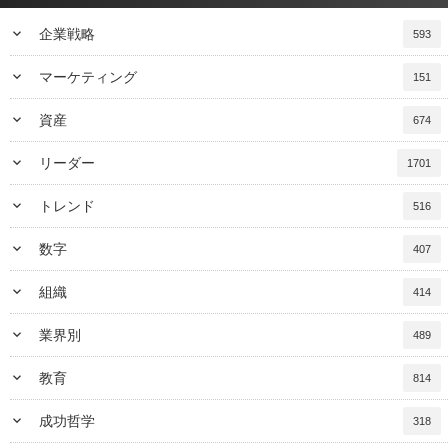
keyboard_arrow_down
企業戦略
593
keyboard_arrow_down
マーケティング
151
keyboard_arrow_down
資産
674
keyboard_arrow_down
リーダー
1701
keyboard_arrow_down
トレンド
516
keyboard_arrow_down
数字
407
keyboard_arrow_down
組織
414
keyboard_arrow_down
業界別
489
keyboard_arrow_down
教育
814
keyboard_arrow_down
成功哲学
318