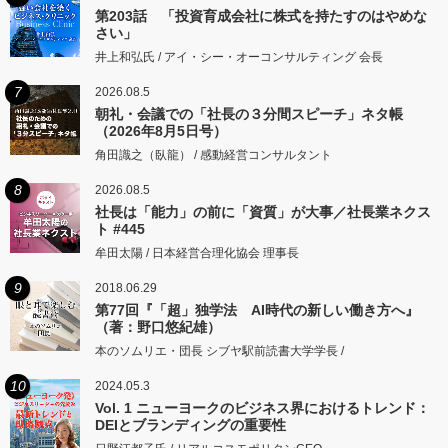
第203話 「投資育成会社に株式を持たすのはやめな
さい」
井上和弘氏 / アイ・シー・オーコンサルティング 会長
7
2026.08.5
朝礼・会議での「社長の３分間スピーチ」ネタ帳
（2026年8月5日号）
角田識之（臥龍） / 感動経営コンサルタント
8
2026.08.5
社長は「能力」の前に「資質」が大事／社長業ネクス
ト #445
牟田太陽 / 日本経営合理化協会 理事長
9
2018.06.29
第77回『「超」独学法 AI時代の新しい働き方へ』
（著：野口悠紀雄）
本のソムリエ・団長 シブヤ駅前読書大学学長 /
10
2024.05.3
Vol. 1 ニューヨークのビジネス界におけるトレンド：
DEIとブランディングの重要性