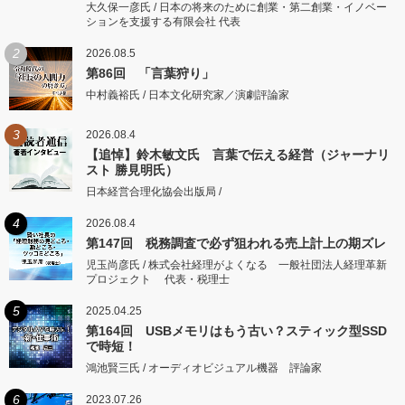
大久保一彦氏 / 日本の将来のために創業・第二創業・イノベー
ションを支援する有限会社 代表
2
2026.08.5
第86回 「言葉狩り」
中村義裕氏 / 日本文化研究家／演劇評論家
3
2026.08.4
【追悼】鈴木敏文氏 言葉で伝える経営（ジャーナリ
スト 勝見明氏）
日本経営合理化協会出版局 /
4
2026.08.4
第147回 税務調査で必ず狙われる売上計上の期ズレ
児玉尚彦氏 / 株式会社経理がよくなる 一般社団法人経理革新
プロジェクト 代表・税理士
5
2025.04.25
第164回 USBメモリはもう古い？スティック型SSD
で時短！
鴻池賢三氏 / オーディオビジュアル機器 評論家
6
2023.07.26