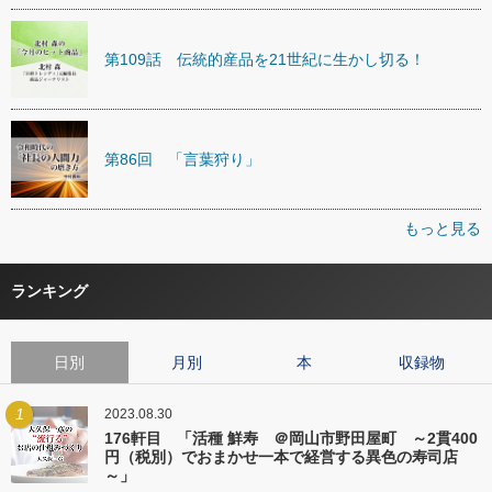
第109話 伝統的産品を21世紀に生かし切る！
第86回 「言葉狩り」
もっと見る
ランキング
日別
月別
本
収録物
1
2023.08.30
176軒目 「活種 鮮寿 ＠岡山市野田屋町 ～2貫400
円（税別）でおまかせ一本で経営する異色の寿司店
～」