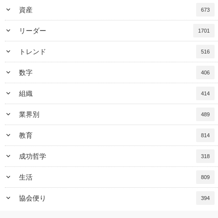
keyboard_arrow_down
資産
673
keyboard_arrow_down
リーダー
1701
keyboard_arrow_down
トレンド
516
keyboard_arrow_down
数字
406
keyboard_arrow_down
組織
414
keyboard_arrow_down
業界別
489
keyboard_arrow_down
教育
814
keyboard_arrow_down
成功哲学
318
keyboard_arrow_down
生活
809
keyboard_arrow_down
協会便り
394