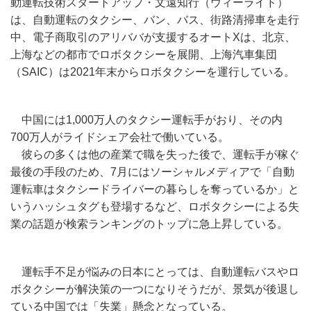
動運転技術スタートアップ・文遠知行（ウィーライド）
は、自動運転のタクシー、バン、バス、街路清掃車を走行
中、電子商取引のアリババが支援するオートXは、北京、
上海などの都市でロボタクシーを展開、上海汽車集団
（SAIC）は2021年末からロボタクシーを運行している。
中国には1,000万人のタクシー運転手がおり、その内
700万人がライドシェア会社で働いている。
彼らの多くは他の産業で職を失った後で、運転手が稼ぐ
最後の手段のため、7月にはソーシャルメディアで「自動
運転車はタクシードライバーの暮らしを奪っているか」と
いうハッシュタグも登場するなど、ロボタクシーによる失
業の話題が検索ランキングのトップに急上昇している。
運転手不足が悩みの日本にとっては、自動運転バスやロ
ボタクシーが解決策の一つになりそうだが、景気が後退し
ている中国では「失業」懸念となっている。