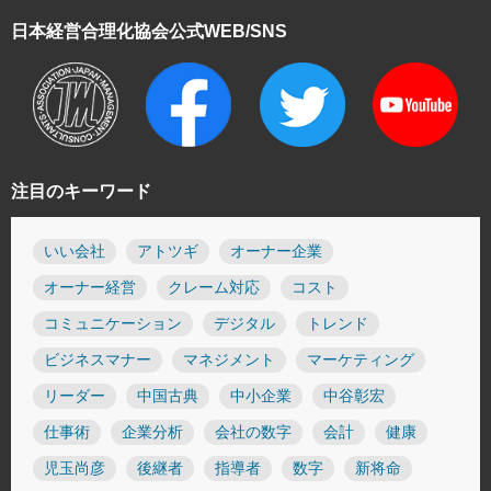
日本経営合理化協会
公式WEB/SNS
注目のキーワード
いい会社
アトツギ
オーナー企業
オーナー経営
クレーム対応
コスト
コミュニケーション
デジタル
トレンド
ビジネスマナー
マネジメント
マーケティング
リーダー
中国古典
中小企業
中谷彰宏
仕事術
企業分析
会社の数字
会計
健康
児玉尚彦
後継者
指導者
数字
新将命