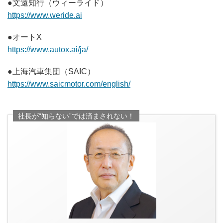
●文遠知行（ウィーライド）
https://www.weride.ai
●オートX
https://www.autox.ai/ja/
●上海汽車集団（SAIC）
https://www.saicmotor.com/english/
社長が“知らない”では済まされない！