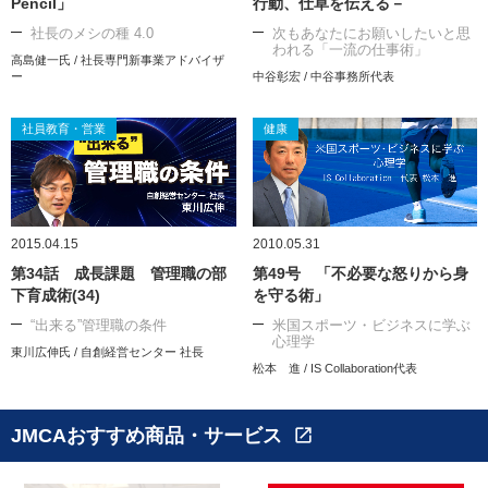
Pencil」
行動、仕草を伝える－
社長のメシの種 4.0
次もあなたにお願いしたいと思
われる「一流の仕事術」
高島健一氏 / 社長専門新事業アドバイザ
ー
中谷彰宏 / 中谷事務所代表
社員教育・営業
健康
2015.04.15
2010.05.31
第34話 成長課題 管理職の部
第49号 「不必要な怒りから身
下育成術(34)
を守る術」
“出来る”管理職の条件
米国スポーツ・ビジネスに学ぶ
心理学
東川広伸氏 / 自創経営センター 社長
松本 進 / IS Collaboration代表
JMCAおすすめ商品・サービス
open_in_new