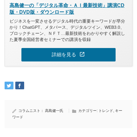
高島健一の「デジタル革命・ＡＩ最新技術」講演CD
版・DVD版・ダウンロード版
ビジネスを一変させるデジタル時代の重要キーワードが早分
かり！ChatGPT、メタバース、デジタルツイン、WEB3.0、
ブロックチェーン、ＮＦＴ…最新技術をわかりやすく解説し
た夏季全国経営者セミナーでの講演を収録
open_in_new
詳細を見る
コラムニスト：
高島健一氏
カテゴリー:
トレンド
,
キー
ワード