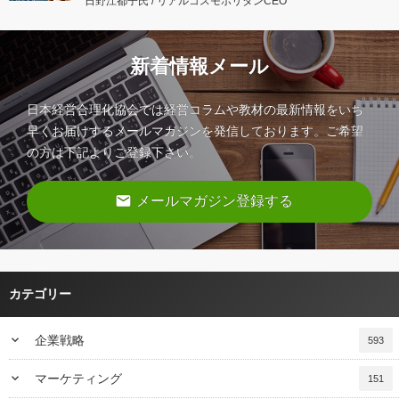
日野江都子氏 / リアルコスモポリタンCEO
新着情報メール
日本経営合理化協会では経営コラムや教材の最新情報をいち
早くお届けするメールマガジンを発信しております。ご希望
の方は下記よりご登録下さい。
email
メールマガジン登録する
カテゴリー
keyboard_arrow_down
企業戦略
593
keyboard_arrow_down
マーケティング
151