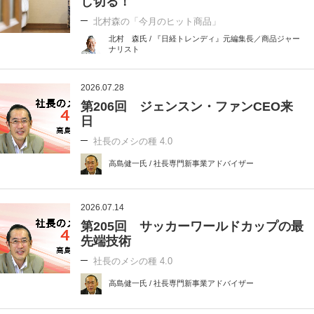
し切る！
北村森の「今月のヒット商品」
北村 森氏 / 『日経トレンディ』元編集長／商品ジャー
ナリスト
2026.07.28
第206回 ジェンスン・ファンCEO来
日
社長のメシの種 4.0
高島健一氏 / 社長専門新事業アドバイザー
2026.07.14
第205回 サッカーワールドカップの最
先端技術
社長のメシの種 4.0
高島健一氏 / 社長専門新事業アドバイザー