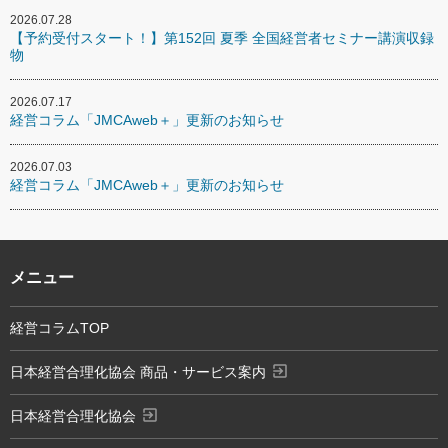
2026.07.28
【予約受付スタート！】第152回 夏季 全国経営者セミナー講演収録
物
2026.07.17
経営コラム「JMCAweb＋」更新のお知らせ
2026.07.03
経営コラム「JMCAweb＋」更新のお知らせ
メニュー
経営コラムTOP
exit_to_app
日本経営合理化協会 商品・サービス案内
exit_to_app
日本経営合理化協会