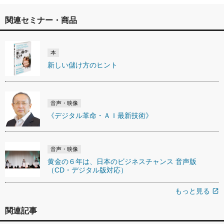
関連セミナー・商品
本
新しい儲け方のヒント
音声・映像
《デジタル革命・ＡＩ最新技術》
音声・映像
黄金の６年は、日本のビジネスチャンス 音声版
（CD・デジタル版対応）
もっと見る
open_in_new
関連記事