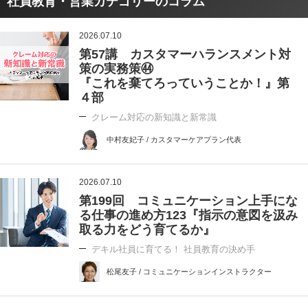
社員教育・営業カテゴリーのコラム
2026.07.10
第57講 カスタマーハランスメント対
策の実務策㊹
『これを棄てろっていうことか！』第
４部
クレーム対応の新知識と新常識
中村友妃子 / カスタマーケアプラン代表
2026.07.10
第199回 コミュニケーション上手にな
る仕事の進め方123『指示の意図を汲み
取る力をどう育てるか』
デキル社員に育てる！ 社員教育の決め手
松尾友子 / コミュニケーションインストラクター