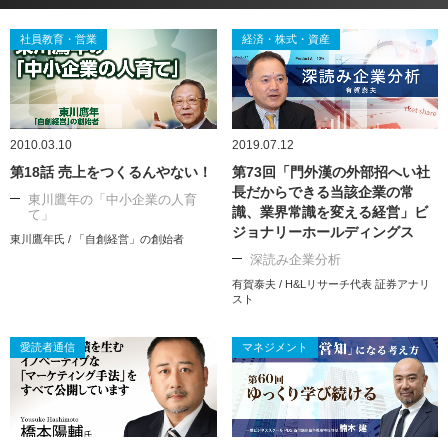
社員教育・営業
経済・株式・資産
2010.03.10
2019.07.12
第18話 売上をつくるんやない！
第73回「門外漢の外部招へい社
長だからできる当該企業の常
東川鷹年の「中小企業の人育
識、業界常識を変える経営」ビ
て」
ジョナリーホールディングス
東川鷹年氏 / 「自創経営」の創始者
深読み企業分析
有賀泰夫 / H&Lリサーチ代表 証券アナリ
スト
愛読者通信
マネジメント