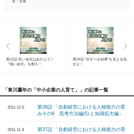
育・営業
第22話 良い会社はあかんで！
第24話 “出すべき結果”を見える化
『強い会社』を創ろ！
せよ！
「東川鷹年の「中小企業の人育て」」の記事一覧
第38話 「自創経営における人格能力の育
2011.12.6
みその8 思考方法編(5) と知識拡大編」
第37話 「自創経営における人格能力の育
2011.11.9