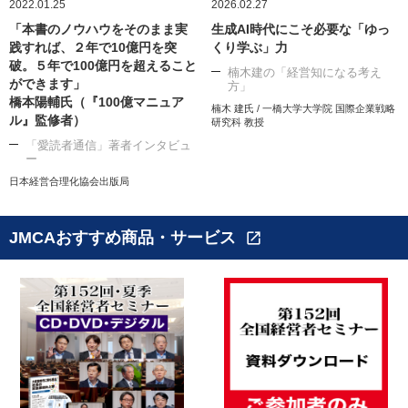
2022.01.25
2026.02.27
「本書のノウハウをそのまま実
生成AI時代にこそ必要な「ゆっ
践すれば、２年で10億円を突
くり学ぶ」力
破。５年で100億円を超えること
楠木建の「経営知になる考え
ができます」
方」
橋本陽輔氏（『100億マニュア
楠木 建氏 / 一橋大学大学院 国際企業戦略
ル』監修者）
研究科 教授
「愛読者通信」著者インタビュ
ー
日本経営合理化協会出版局
JMCAおすすめ商品・サービス
open_in_new