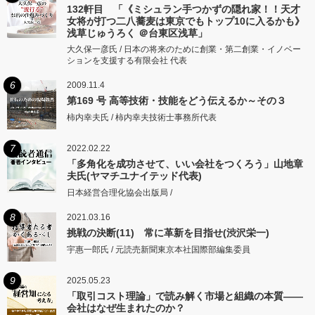
132軒目 「《ミシュラン手つかずの隠れ家！！天才
女将が打つ二八蕎麦は東京でもトップ10に入るかも》
浅草じゅうろく ＠台東区浅草」
大久保一彦氏 / 日本の将来のために創業・第二創業・イノベー
ションを支援する有限会社 代表
6
2009.11.4
第169 号 高等技術・技能をどう伝えるか～その３
柿内幸夫氏 / 柿内幸夫技術士事務所代表
7
2022.02.22
「多角化を成功させて、いい会社をつくろう」山地章
夫氏(ヤマチユナイテッド代表)
日本経営合理化協会出版局 /
8
2021.03.16
挑戦の決断(11) 常に革新を目指せ(渋沢栄一)
宇惠一郎氏 / 元読売新聞東京本社国際部編集委員
9
2025.05.23
「取引コスト理論」で読み解く市場と組織の本質――
会社はなぜ生まれたのか？