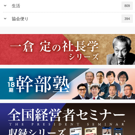
keyboard_arrow_down
生活
809
keyboard_arrow_down
協会便り
394