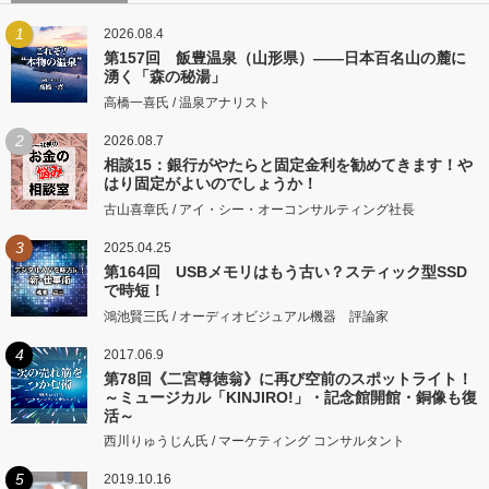
1
2026.08.4
第157回 飯豊温泉（山形県）――日本百名山の麓に
湧く「森の秘湯」
高橋一喜氏 / 温泉アナリスト
2
2026.08.7
相談15：銀行がやたらと固定金利を勧めてきます！や
はり固定がよいのでしょうか！
古山喜章氏 / アイ・シー・オーコンサルティング社長
3
2025.04.25
第164回 USBメモリはもう古い？スティック型SSD
で時短！
鴻池賢三氏 / オーディオビジュアル機器 評論家
4
2017.06.9
第78回《二宮尊徳翁》に再び空前のスポットライト！
～ミュージカル「KINJIRO!」・記念館開館・銅像も復
活～
西川りゅうじん氏 / マーケティング コンサルタント
5
2019.10.16