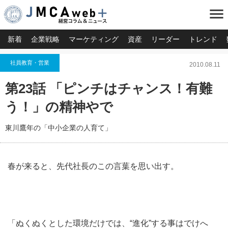
menu
新着
企業戦略
マーケティング
資産
リーダー
トレンド
社員教育・営業
2010.08.11
第23話 「ピンチはチャンス！有難
う！」の精神やで
東川鷹年の「中小企業の人育て」
春が来ると、先代社長のこの言葉を思い出す。
「ぬくぬくとした環境だけでは、“進化”する事はでけへ