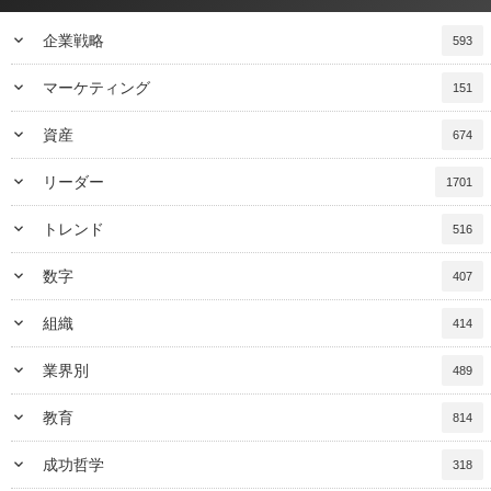
keyboard_arrow_down
企業戦略
593
keyboard_arrow_down
マーケティング
151
keyboard_arrow_down
資産
674
keyboard_arrow_down
リーダー
1701
keyboard_arrow_down
トレンド
516
keyboard_arrow_down
数字
407
keyboard_arrow_down
組織
414
keyboard_arrow_down
業界別
489
keyboard_arrow_down
教育
814
keyboard_arrow_down
成功哲学
318