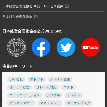
exit_to_app
日本経営合理化協会 商品・サービス案内
exit_to_app
日本経営合理化協会
日本経営合理化協会
公式WEB/SNS
注目のキーワード
いい会社
アトツギ
オーナー企業
オーナー経営
クレーム対応
コスト
コミュニケーション
デジタル
トレンド
ビジネスマナー
マネジメント
マーケティング