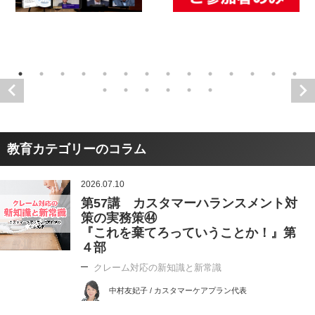
教育カテゴリーのコラム
2026.07.10
第57講 カスタマーハランスメント対
策の実務策㊹
『これを棄てろっていうことか！』第
４部
クレーム対応の新知識と新常識
中村友妃子 / カスタマーケアプラン代表