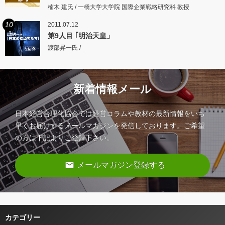
楠木 建氏 / 一橋大学大学院 国際企業戦略研究科 教授
10
2011.07.12
第9人目 ｢明治天皇」
渡部昇一氏 /
新着情報メール
日本経営合理化協会では経営コラムや教材の最新情報をいち
早くお届けするメールマガジンを発信しております。ご希望
の方は下記よりご登録下さい。
email
メールマガジン登録する
カテゴリー