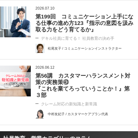
2026.07.10
第199回 コミュニケーション上手にな
る仕事の進め方123『指示の意図を汲み
取る力をどう育てるか』
デキル社員に育てる！ 社員教育の決め手
松尾友子 / コミュニケーションインストラクター
2026.06.12
第56講 カスタマーハランスメント対
策の実務策㊸
『これを棄てろっていうことか！』第
３部
クレーム対応の新知識と新常識
中村友妃子 / カスタマーケアプラン代表