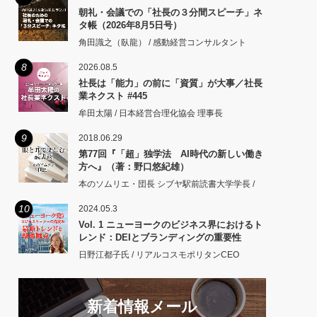
朝礼・会議での「社長の３分間スピーチ」ネ
タ帳（2026年8月5日号）
角田識之（臥龍） / 感動経営コンサルタント
8
2026.08.5
社長は「能力」の前に「資質」が大事／社長
業ネクスト #445
牟田太陽 / 日本経営合理化協会 理事長
9
2018.06.29
第77回『「超」独学法 AI時代の新しい働き
方へ』（著：野口悠紀雄）
本のソムリエ・団長 シブヤ駅前読書大学学長 /
10
2024.05.3
Vol. 1 ニューヨークのビジネス界におけるト
レンド：DEIとブランディングの重要性
日野江都子氏 / リアルコスモポリタンCEO
新着情報メール