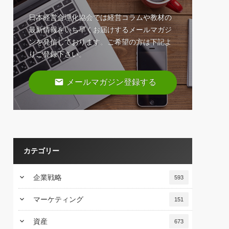
日本経営合理化協会では経営コラムや教材の
最新情報をいち早くお届けするメールマガジ
ンを発信しております。ご希望の方は下記よ
りご登録下さい。
email
メールマガジン登録する
カテゴリー
keyboard_arrow_down
企業戦略
593
keyboard_arrow_down
マーケティング
151
keyboard_arrow_down
資産
673