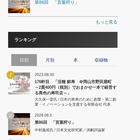
第86回 「言葉狩り」
もっと見る
ランキング
日別
月別
本
収録物
1
2023.08.30
176軒目 「活種 鮮寿 ＠岡山市野田屋町
～2貫400円（税別）でおまかせ一本で経営す
る異色の寿司店～」
大久保一彦氏 / 日本の将来のために創業・第二創
業・イノベーションを支援する有限会社 代表
2
2026.08.5
第86回 「言葉狩り」
中村義裕氏 / 日本文化研究家／演劇評論家