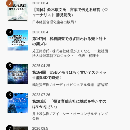
3
2026.08.4
【追悼】鈴木敏文氏 言葉で伝える経営（ジ
ャーナリスト 勝見明氏）
日本経営合理化協会出版局 /
4
2026.08.4
第147回 税務調査で必ず狙われる売上計上
の期ズレ
児玉尚彦氏 / 株式会社経理がよくなる 一般社団
法人経理革新プロジェクト 代表・税理士
5
2025.04.25
第164回 USBメモリはもう古い？スティッ
ク型SSDで時短！
鴻池賢三氏 / オーディオビジュアル機器 評論家
6
2023.07.26
第203話 「投資育成会社に株式を持たすの
はやめなさい」
井上和弘氏 / アイ・シー・オーコンサルティング
会長
7
2026.08.5