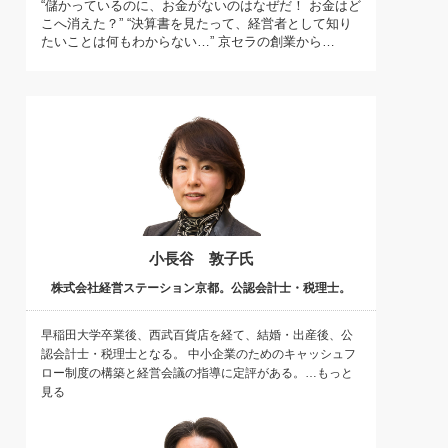
“儲かっているのに、お金がないのはなぜだ！ お金はど
)
こへ消えた？” “決算書を見たって、経営者として知り
喜の『これぞ！"本物の温泉"』(157)
たいことは何もわからない…” 京セラの創業から…
小長谷 敦子氏
株式会社経営ステーション京都。公認会計士・税理士。
早稲田大学卒業後、西武百貨店を経て、結婚・出産後、公
認会計士・税理士となる。 中小企業のためのキャッシュフ
ロー制度の構築と経営会議の指導に定評がある。…もっと
見る