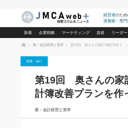
経営者
のため
実務家・専門
新着
企業戦略
マーケティング
資産
リーダー
ホーム
新・会計経営と実学
第19回 奥さんの家計簿経営術 2
中小企業の「１位づくり」戦略(96)
ネット戦略成功の秘訣 圧倒的に儲か
あなたの会社と資
オンリ
税務・会計
利益を最大化する「業務改善」横田尚哉氏(5)
ビジネスを一瞬で制する！一流グロ
どうなる金融業界
ビジネ
る“社長の戦略印象リスクマネジメント
(446)
強い会社を築く ビジネス・クリニック(240)
中国経済の最新動
第19回 奥さんの家
ロングセラーの玉手箱(9)
ピョー
2026.08.5
日本レーザー「人を大切にしながら利益を上げ
事業承継の前に
第109話 伝統的産品を21世
(3)
大復活＆快進撃！ユニバーサルスタ
きたいコト(12)
指導者た
計簿改善プランを作
に生かし切る！
は(5)
武器としてのM&A入門(3)
会社と社長のため
朝礼・
2026.08.5
最高の自分を表現する 成功イメージ戦
社長のための“儲かる通販”戦略視点(151)
深読み企業分析(1
楠木建の
朝礼・会議での「社長の３分間
新・会計経営と実学
スピーチ」ネタ帳（2026年8月5
酒井光雄 成功事例に学ぶ繁栄企業の
日号）
継続経営 百話百行(85)
次もあ
野田久美子 香港ビジネス成功法(10)
社長の口