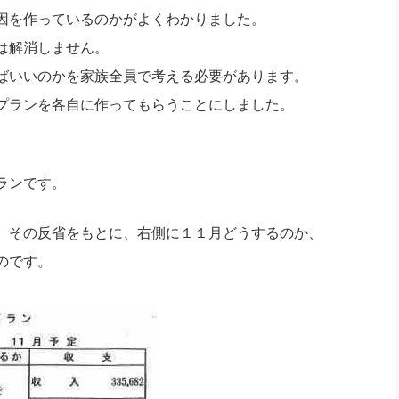
社長のための“全員営業”(30
因を作っているのかがよくわかりました。
腕をつくる 人と組織を動かす(200)
銀行交渉はこうしなさい！(12)
高橋一
行動科学マネジメント(5)
は解消しません。
の社長のビジョン実現道場(10)
ばいいのかを家族全員で考える必要があります。
プランを各自に作ってもらうことにしました。
ランです。
、その反省をもとに、右側に１１月どうするのか、
のです。