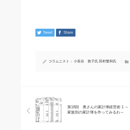
Tweet
Share
コラムニスト：
小長谷 敦子氏
田村繁和氏
第18回 奥さんの家計簿経営術 1 ～
家族別の家計簿を作ってみるわ～