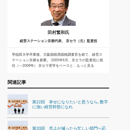
田村繁和氏
経営ステーション京都代表、 京セラ（元）監査役
早稲田大学卒業後、大阪国税局国税調査官を経て、経営ス
テーション京都を創業。 2005年6月、京セラの監査役に就
任（～2009年） 京セラ実学をベースと…もっと見る
関連記事
第22回 幸せになりたいと思うなら､数字
に強い経営幹部になれ
第33回 売上が減ったら忙しい部門へ応