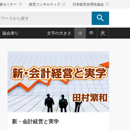
launch
launch
launch
者セミナー
経営コンサルティグ
日本経営合理化協会
search
大
中
協会便り
文字の大きさ
小
5)
況は会社守成の好機(38)
ころ心平の ──社長のための「か・ら・だマネジメント」
「愛読者通信」著者インタビュー(44)
34)
思われる 気配りの達人(127)
人間力の磨き方」(86)
ビジネス見聞録 経営ニュース(100)
タルＡＶを味方に！新・仕事術(180)
0)
り(210)
(92)
え 東洋思想に学ぶ経営学(132)
作間信司の経営無形庵(けいえいむぎょうあん)(166)
ー脳の鍛え方(32)
もっとみる
026.08.4
)
識(57)
指導者たち」(32)
経営セミナー情報局(1)
【追悼】鈴木敏文氏 言葉で伝
ンを楽しむ基礎レッスン(12)
える経営（ジャーナリスト 勝
ーイング経営入
教育の決め手(203)
略”(30)
繁栄への着眼点 牟田太陽(76)
見明氏）
！社長が読むべき今月の4冊(88)
て」(38)
講話を聞いて学ぼう 実学・耳学・磨く「ミミガク」のすすめ
で楽しむ読書術(162)
(7)
ランク上の手紙・メール術(100)
「氣」(30)
新・会計経営と実学
ミどこ
00)
スポーツ・ビジネスに学ぶ心理学(98)