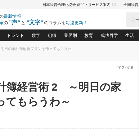
launch
日本経営合理化協会 商品・サービス案内
全国経営
の
最新情報
”声”
”文字”
家
の
と
のコラムを
毎週更新！
トレンド
数字
組織
業界別
教育
成功哲学
生活
 ～明日の家計簿改善プランを作ってもらうわ～
る仕組みづくり講座(12)
産を守る一手(171)
ーワンで勝ち残る企業風土づくり(54)
《ニューヨーク発》ビジネスリーダーの先読み: 最新トレンド
オーナー社長の「お金の悩み相談室」(14)
「賃金の誤解」(135)
なぜ、トヨタ式で会社が伸びるのか？(
“出来る”管理職の条件(62)
中国哲学に学ぶ 不
おの
と戦略拠点(9)
(50)
2012.07.6
ーバル経営者は知ってい
(39)
スリーダー×次の一手「牟田太陽の社長業ネクスト」
おカネが残る決算書にするために、やっておきたいこと(
中小企業の新たな法律リスク(178)
売れる住宅を創る 100の視点(100)
あなただからお願いしたいと
令和時代の「社長の
”(9)
「社長の繁盛トレンド通信」(90)
デジ
向(204)
会社を守り抜くための緊急対策(100)
職場の生産性を下げるハラスメントの予防策(1
大久保一彦の“流行る”お店の仕組みづく
クレーム対応 実践マニュアル
先人の名句名言の教
計簿経営術 2 ～明日の家
トル・F・グジバチの『経営戦略の新常識』(12)
北村森の「今月のヒット商品」(109)
リーダ
2026.08.5
2026.08.5
2
る経営」の極意
、決めておきたい、知っておきたい、やってお
強い決算書の会社はココが違う！(36)
賃金決定の定石(68)
柿内幸夫─社長のための現場改善(174
クレーム対応の新知識と新常
渡部昇一の「日本の
紀
第86回 「言葉狩り」
社長は「能力」の前に「資質」
ジオジャパンの成功要因と
る者かくあるべし(635)
次の売れ筋をつかむ術(102)
ワイ
ってもらうわ～
が大事／社長業ネクスト #445
損益分岐点を下げる、Ｐ／Ｌ不況時代の新戦略(12)
顧客・社員・社会から支持される「ウェルビ
デキル社員に育てる！ 社員
経営に活かす“十八史
の資産管理講座(95)
会議での「社長の３分間スピーチ」ネタ帳(159)
社長のメシの種 4.0(206)
門」(23)
必読
新・会計経営と実学(37)
東川鷹年の「中小企業の人育
略(77)
52)
「経営知になる考え方」(57)
眼と耳
決算書の“見える化”術(12)
業績アップにつながる！ワン
ブランド戦略(39)
なたにお願いしたいと思われる「一流の仕事術」(28)
社長の
賢い社長の「経理財務の見どころ・勘どころ・ツッコ
欧米資産家に学ぶ二世教育(1
ぐせ経営哲学(100)
ろ」(149)
米国