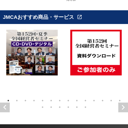
JMCAおすすめ商品・サービス
open_in_new