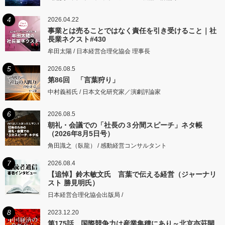
4
2026.04.22
事業とは売ることではなく責任を引き受けること｜社
長業ネクスト#430
牟田太陽 / 日本経営合理化協会 理事長
5
2026.08.5
第86回 「言葉狩り」
中村義裕氏 / 日本文化研究家／演劇評論家
6
2026.08.5
朝礼・会議での「社長の３分間スピーチ」ネタ帳
（2026年8月5日号）
角田識之（臥龍） / 感動経営コンサルタント
7
2026.08.4
【追悼】鈴木敏文氏 言葉で伝える経営（ジャーナリ
スト 勝見明氏）
日本経営合理化協会出版局 /
8
2023.12.20
第175話 国際競争力は産業集積にあり～北京亦荘開