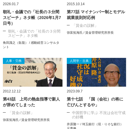
2026.01.7
2015.10.14
朝礼・会議での「社長の３分間
第77話 マイナンバー制とモデル
スピーチ」ネタ帳（2026年1月7
就業規則対応例
日号）
「賃金の誤解」
朝礼・会議での「社長の３分間
弥富拓海氏 / 賃金管理研究所所長
スピーチ」ネタ帳
角田識之（臥龍） / 感動経営コンサルタ
ント
人事・労務
人間学・古典
2012.12.12
2023.09.7
第43話 上司の熱血指導で新人
第十七話 「国（会社）の将に
が辞めてしまった
亡びんとするや」
「賃金の誤解」
中国哲学に学ぶ 不況は会社守成
の好機
弥富拓海氏 / 賃金管理研究所所長
井原隆一 / 埼玉銀行（現・りそな銀行）
元専務