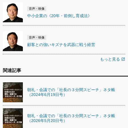
音声・映像
中小企業の《20年・前倒し育成法》
音声・映像
顧客との強いキズナを武器に戦う経営
もっと見る
open_in_new
関連記事
朝礼・会議での「社長の３分間スピーチ」ネタ帳
（2024年6月19日号）
朝礼・会議での「社長の３分間スピーチ」ネタ帳
（2026年5月20日号）