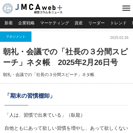
menu
新着
企業戦略
マーケティング
資産
リーダー
トレンド
マネジメント
2025.02.26
朝礼・会議での「社長の３分間スピ
ーチ」ネタ帳 2025年2月26日号
朝礼・会議での「社長の３分間スピーチ」ネタ帳
「期末の習慣棚卸」
「人は、習慣で出来ている」（臥龍）
自他ともにあって欲しい習慣を増やし、あって欲しくない