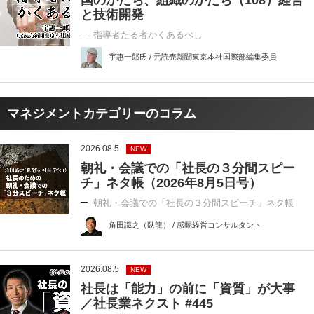
と技術開発
指導者たる者かくあるべし
宇惠一郎氏 / 元読売新聞東京本社国際部編集委員
マネジメントカテゴリーのコラム
2026.08.5
NEW
朝礼・会議での「社長の３分間スピー
チ」ネタ帳（2026年8月5日号）
朝礼・会議での「社長の３分間スピーチ」ネタ帳
角田識之（臥龍） / 感動経営コンサルタント
2026.08.5
NEW
社長は「能力」の前に「資質」が大事
／社長業ネクスト #445