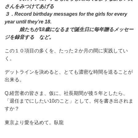
さんをみつけてあげる
３．Record birthday messages for the girls for every
year until they’re 18.
娘たちが18歳になるまで誕生日に毎年贈るメッセー
ジを録音する など。
この１０項目の多くを、たった２か月の間に実践してい
く。
デットラインを決めると、とても濃密な時間を送ることが
出来る。
Q.経営者の皆さま、仮に、社長期間が後５年としたら、
「退任までにしたい10のこと」として、何を書き出されま
すか？
東京より愛を込めて。臥龍