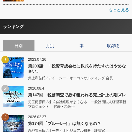
もっと見る
ランキング
日別
月別
本
収録物
1
2023.07.26
第203話 「投資育成会社に株式を持たすのはやめな
さい」
井上和弘氏 / アイ・シー・オーコンサルティング 会長
2
2026.08.4
第147回 税務調査で必ず狙われる売上計上の期ズレ
児玉尚彦氏 / 株式会社経理がよくなる 一般社団法人経理革新
プロジェクト 代表・税理士
3
2026.02.27
第174回「ブルーレイ」は無くなるの？
鴻池賢三氏 / オーディオビジュアル機器 評論家