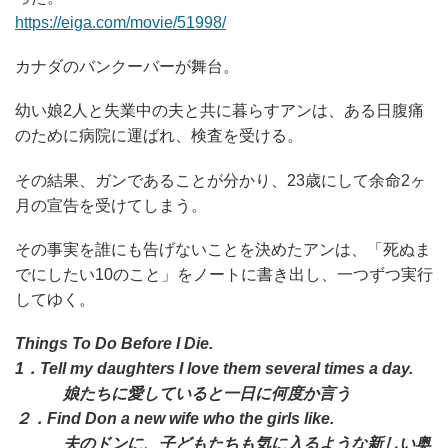
https://eiga.com/movie/51998/
カナダのバンクーバーが舞台。
幼い娘2人と失業中の夫と共に暮らすアンは、ある日腹痛
のために病院に運ばれ、検査を受ける。
その結果、ガンであることが分かり、23歳にして余命2ヶ
月の宣告を受けてしまう。
その事実を誰にも告げないことを決めたアンは、「死ぬま
でにしたい10のこと」をノートに書き出し、一つずつ実行
してゆく。
Things To Do Before I Die.
1．Tell my daughters I love them several times a day.
娘たちに愛していると一日に何度か言う
２．Find Don a new wife who the girls like.
夫のドンに、子どもたちも気に入るような新しい奥