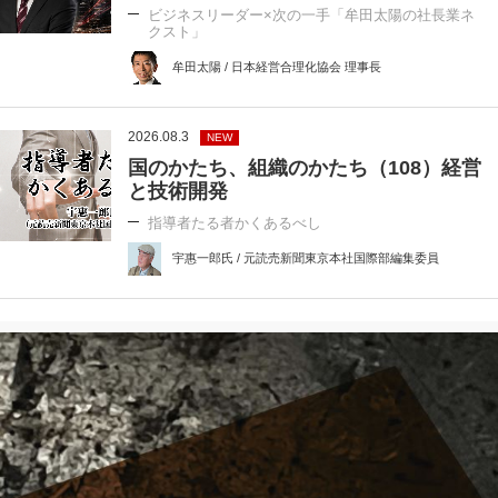
ビジネスリーダー×次の一手「牟田太陽の社長業ネ
クスト」
牟田太陽 / 日本経営合理化協会 理事長
2026.08.3
NEW
国のかたち、組織のかたち（108）経営
と技術開発
指導者たる者かくあるべし
宇惠一郎氏 / 元読売新聞東京本社国際部編集委員