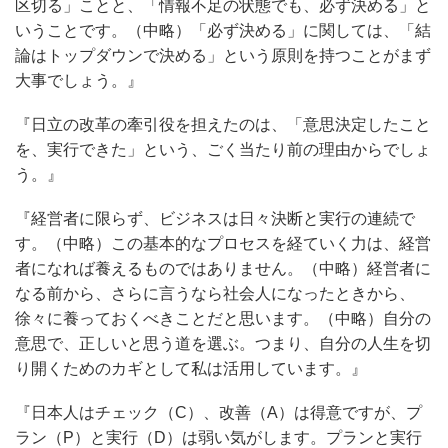
区切る」ことと、「情報不足の状態でも、必ず決める」と
いうことです。（中略）「必ず決める」に関しては、「結
論はトップダウンで決める」という原則を持つことがまず
大事でしょう。』
『日立の改革の牽引役を担えたのは、「意思決定したこと
を、実行できた」という、ごく当たり前の理由からでしょ
う。』
『経営者に限らず、ビジネスは日々決断と実行の連続で
す。（中略）この基本的なプロセスを経ていく力は、経営
者になれば養えるものではありません。（中略）経営者に
なる前から、さらに言うなら社会人になったときから、
徐々に養っておくべきことだと思います。（中略）自分の
意思で、正しいと思う道を選ぶ。つまり、自分の人生を切
り開くためのカギとして私は活用しています。』
『日本人はチェック（C）、改善（A）は得意ですが、プ
ラン（P）と実行（D）は弱い気がします。プランと実行