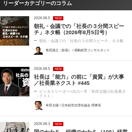
リーダーカテゴリーのコラム
2026.08.5
NEW
朝礼・会議での「社長の３分間スピー
チ」ネタ帳（2026年8月5日号）
朝礼・会議での「社長の３分間スピーチ」ネタ帳
角田識之（臥龍） / 感動経営コンサルタント
2026.08.5
NEW
社長は「能力」の前に「資質」が大事
／社長業ネクスト #445
ビジネスリーダー×次の一手「牟田太陽の社長業ネ
クスト」
牟田太陽 / 日本経営合理化協会 理事長
2026.08.3
NEW
国のかたち、組織のかたち（108）経営