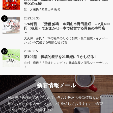
発区の示唆
沈 才彬氏 / 多摩大学 教授
9
2023.08.30
176軒目 「活種 鮮寿 ＠岡山市野田屋町 ～2貫400
円（税別）でおまかせ一本で経営する異色の寿司店
～」
大久保一彦氏 / 日本の将来のために創業・第二創業・イノベー
ションを支援する有限会社 代表
10
2026.08.5
第109話 伝統的産品を21世紀に生かし切る！
北村 森氏 / 『日経トレンディ』元編集長／商品ジャーナリス
ト
新着情報メール
日本経営合理化協会では経営コラムや教材の最新情報をいち
早くお届けするメールマガジンを発信しております。ご希望
の方は下記よりご登録下さい。