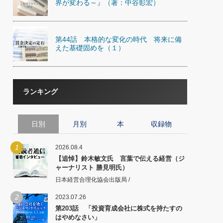
界が変わる～』（著：中谷彰宏）
第44話 本格的な変化の時代 将来に備
えた基礎固めを（１）
ランキング
日別
月別
本
収録物
1
2026.08.4
【追悼】鈴木敏文氏 言葉で伝える経営（ジ
ャーナリスト 勝見明氏）
日本経営合理化協会出版局 /
2
2023.07.26
第203話 「投資育成会社に株式を持たすの
はやめなさい」