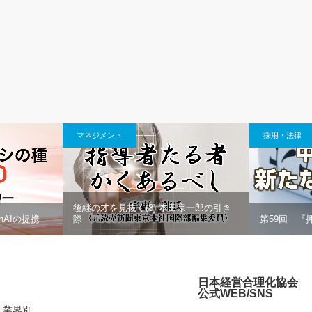
マネジメント
採用・法律
後継の才を見抜く(8) 本田宗一郎の引き
nAIの提携
際
第59回 『
日本経営合理化協会
公式WEB/SNS
業界別