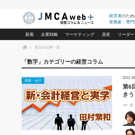
経営者
のため
実務家・専門
新着
企業戦略
マーケティング
資産
リーダー
ホーム
過去の記事一覧
中小企業の「１位づくり」戦略(96)
ネット戦略成功の秘訣 圧倒的に儲か
あなたの会社と資
オンリ
「数字」カテゴリーの経営コラム
利益を最大化する「業務改善」横田尚哉氏(5)
ビジネスを一瞬で制する！一流グロ
どうなる金融業界
ビジネ
る“社長の戦略印象リスクマネジメント
(446)
2011.0
強い会社を築く ビジネス・クリニック(240)
中国経済の最新動
税務・会計
ロングセラーの玉手箱(9)
ピョー
2026.08.5
第6
日本レーザー「人を大切にしながら利益を上げ
事業承継の前に
第109話 伝統的産品を21世
きう
(3)
大復活＆快進撃！ユニバーサルスタ
きたいコト(12)
指導者た
に生かし切る！
は(5)
武器としてのM&A入門(3)
会社と社長のため
朝礼・
新
2026.08.5
最高の自分を表現する 成功イメージ戦
社長のための“儲かる通販”戦略視点(151)
深読み企業分析(1
楠木建の
朝礼・会議での「社長の３分間
スピーチ」ネタ帳（2026年8月5
酒井光雄 成功事例に学ぶ繁栄企業の
日号）
継続経営 百話百行(85)
次もあ
野田久美子 香港ビジネス成功法(10)
社長の口