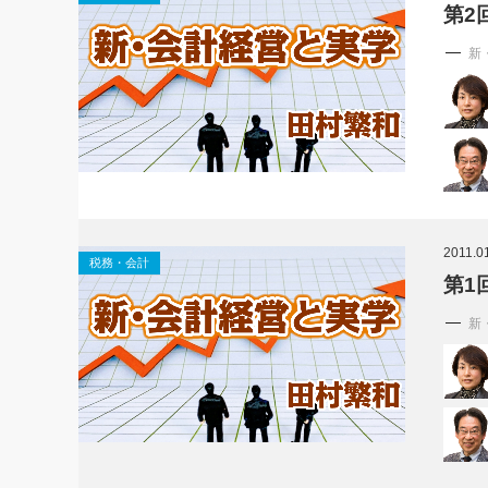
第2
新
2011.0
税務・会計
第1
新