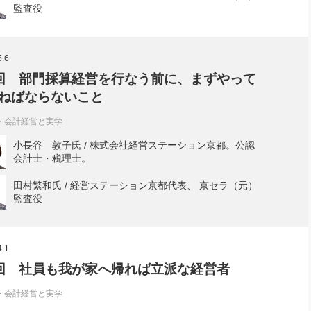
社長のための“全員営業”(30
監査役
腕をつくる 人と組織を動かす(200)
銀行交渉はこうしなさい！(12)
高橋一
行動科学マネジメント(5)
の社長のビジョン実現道場(10)
5.6
回 部門採算経営を行なう前に、まずやって
ねばならないこと
・会計経営と実学
小長谷 敦子氏 / 株式会社経営ステーション京都。公認
会計士・税理士。
田村繁和氏 / 経営ステーション京都代表、 京セラ（元）
監査役
4.1
回 社員も我が家へ帰れば立派な経営者
・会計経営と実学