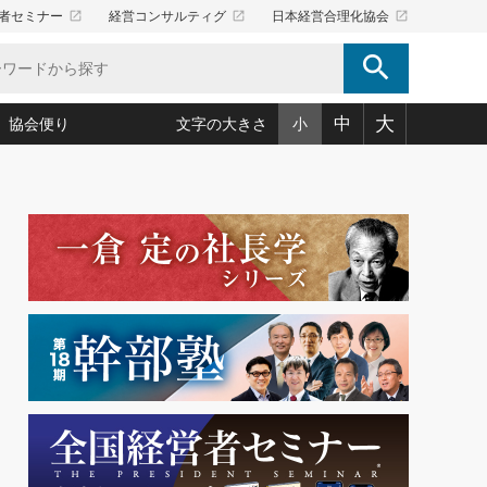
launch
launch
launch
者セミナー
経営コンサルティグ
日本経営合理化協会
search
大
中
協会便り
文字の大きさ
小
5)
況は会社守成の好機(38)
ころ心平の ──社長のための「か・ら・だマネジメント」
「愛読者通信」著者インタビュー(44)
34)
思われる 気配りの達人(127)
人間力の磨き方」(86)
ビジネス見聞録 経営ニュース(100)
タルＡＶを味方に！新・仕事術(180)
0)
り(210)
(92)
え 東洋思想に学ぶ経営学(132)
作間信司の経営無形庵(けいえいむぎょうあん)(166)
ー脳の鍛え方(32)
もっとみる
026.08.4
)
識(57)
指導者たち」(32)
経営セミナー情報局(1)
【追悼】鈴木敏文氏 言葉で伝
ンを楽しむ基礎レッスン(12)
える経営（ジャーナリスト 勝
ーイング経営入
教育の決め手(203)
略”(30)
繁栄への着眼点 牟田太陽(76)
見明氏）
！社長が読むべき今月の4冊(88)
て」(38)
講話を聞いて学ぼう 実学・耳学・磨く「ミミガク」のすすめ
で楽しむ読書術(162)
(7)
ランク上の手紙・メール術(100)
「氣」(30)
ミどこ
00)
スポーツ・ビジネスに学ぶ心理学(98)