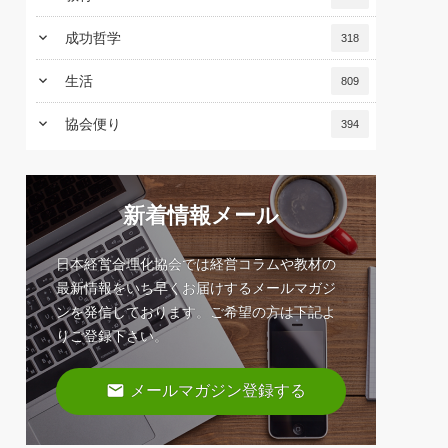
keyboard_arrow_down
成功哲学
318
keyboard_arrow_down
生活
809
keyboard_arrow_down
協会便り
394
新着情報メール
日本経営合理化協会では経営コラムや教材の
最新情報をいち早くお届けするメールマガジ
ンを発信しております。ご希望の方は下記よ
りご登録下さい。
email
メールマガジン登録する