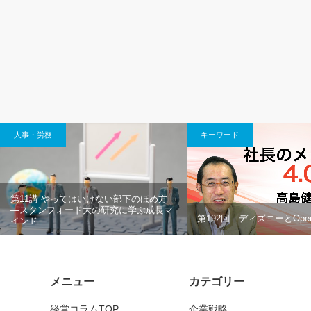
人事・労務
キーワード
第11講 やってはいけない部下のほめ方
―スタンフォード大の研究に学ぶ成長マ
第192回 ディズニーとOpe
インド...
メニュー
カテゴリー
経営コラムTOP
企業戦略