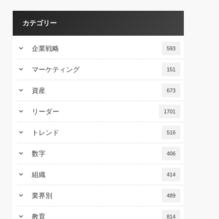
カテゴリー
keyboard_arrow_down
企業戦略
593
keyboard_arrow_down
マーケティング
151
keyboard_arrow_down
資産
673
keyboard_arrow_down
リーダー
1701
keyboard_arrow_down
トレンド
516
keyboard_arrow_down
数字
406
keyboard_arrow_down
組織
414
keyboard_arrow_down
業界別
489
keyboard_arrow_down
教育
814