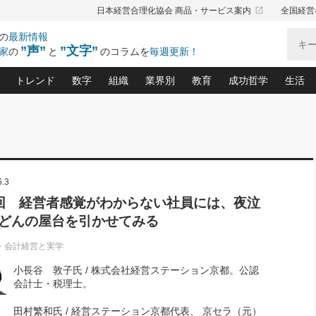
launch
日本経営合理化協会 商品・サービス案内
全国経営
の
最新情報
”声”
”文字”
家
の
と
のコラムを
毎週更新！
トレンド
数字
組織
業界別
教育
成功哲学
生活
る仕組みづくり講座(12)
産を守る一手(171)
ーワンで勝ち残る企業風土づくり(54)
《ニューヨーク発》ビジネスリーダーの先読み: 最新トレンド
オーナー社長の「お金の悩み相談室」(14)
「賃金の誤解」(135)
なぜ、トヨタ式で会社が伸びるのか？(
“出来る”管理職の条件(62)
中国哲学に学ぶ 不
おの
と戦略拠点(9)
(50)
ーバル経営者は知ってい
(39)
スリーダー×次の一手「牟田太陽の社長業ネクスト」
おカネが残る決算書にするために、やっておきたいこと(
中小企業の新たな法律リスク(178)
売れる住宅を創る 100の視点(100)
あなただからお願いしたいと
令和時代の「社長の
”(9)
「社長の繁盛トレンド通信」(90)
デジ
6.3
向(204)
会社を守り抜くための緊急対策(100)
職場の生産性を下げるハラスメントの予防策(1
大久保一彦の“流行る”お店の仕組みづく
クレーム対応 実践マニュアル
先人の名句名言の教
トル・F・グジバチの『経営戦略の新常識』(12)
北村森の「今月のヒット商品」(109)
リーダ
2026.08.5
2026.08.5
2
回 経営者感覚がわからない社員には、夜泣
る経営」の極意
、決めておきたい、知っておきたい、やってお
強い決算書の会社はココが違う！(36)
賃金決定の定石(68)
柿内幸夫─社長のための現場改善(174
クレーム対応の新知識と新常
渡部昇一の「日本の
紀
第86回 「言葉狩り」
社長は「能力」の前に「資質」
どんの屋台を引かせてみる
ジオジャパンの成功要因と
る者かくあるべし(635)
次の売れ筋をつかむ術(102)
ワイ
が大事／社長業ネクスト #445
損益分岐点を下げる、Ｐ／Ｌ不況時代の新戦略(12)
顧客・社員・社会から支持される「ウェルビ
デキル社員に育てる！ 社員
経営に活かす“十八史
の資産管理講座(95)
会議での「社長の３分間スピーチ」ネタ帳(159)
社長のメシの種 4.0(206)
門」(23)
必読
・会計経営と実学
新・会計経営と実学(37)
東川鷹年の「中小企業の人育
略(77)
52)
「経営知になる考え方」(57)
眼と耳
小長谷 敦子氏 / 株式会社経営ステーション京都。公認
決算書の“見える化”術(12)
業績アップにつながる！ワン
ブランド戦略(39)
会計士・税理士。
なたにお願いしたいと思われる「一流の仕事術」(28)
社長の
賢い社長の「経理財務の見どころ・勘どころ・ツッコ
欧米資産家に学ぶ二世教育(1
田村繁和氏 / 経営ステーション京都代表、 京セラ（元）
ぐせ経営哲学(100)
ろ」(149)
米国