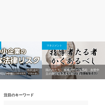
マネジメント
国のかたち、組織のかたち(54) 永世中
押印の今後』
立の努力(コスタリカ 下)
注目のキーワード