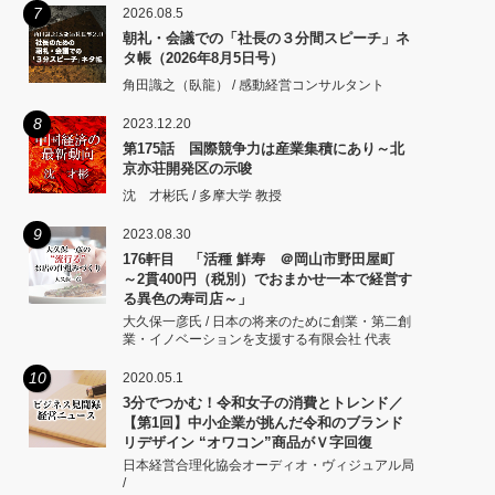
7
2026.08.5
朝礼・会議での「社長の３分間スピーチ」ネ
タ帳（2026年8月5日号）
角田識之（臥龍） / 感動経営コンサルタント
8
2023.12.20
第175話 国際競争力は産業集積にあり～北
京亦荘開発区の示唆
沈 才彬氏 / 多摩大学 教授
9
2023.08.30
176軒目 「活種 鮮寿 ＠岡山市野田屋町
～2貫400円（税別）でおまかせ一本で経営す
る異色の寿司店～」
大久保一彦氏 / 日本の将来のために創業・第二創
業・イノベーションを支援する有限会社 代表
10
2020.05.1
3分でつかむ！令和女子の消費とトレンド／
【第1回】中小企業が挑んだ令和のブランド
リデザイン “オワコン”商品がＶ字回復
日本経営合理化協会オーディオ・ヴィジュアル局
/