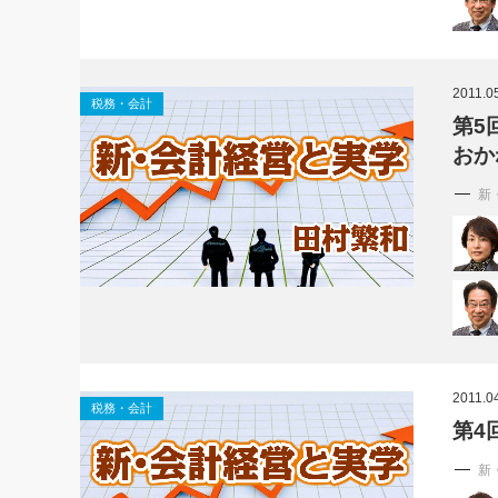
社長の右
酒井英之
2011.0
税務・会計
第5
おか
新
2011.0
税務・会計
第4
新