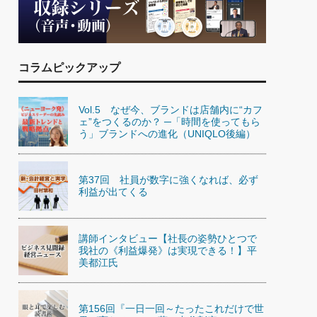
)
喜の『これぞ！"本物の温泉"』(157)
コラムピックアップ
Vol.5 なぜ今、ブランドは店舗内に“カフ
ェ”をつくるのか？ ─「時間を使ってもら
う」ブランドへの進化（UNIQLO後編）
第37回 社員が数字に強くなれば、必ず
利益が出てくる
講師インタビュー【社長の姿勢ひとつで
我社の《利益爆発》は実現できる！】平
美都江氏
第156回『一日一回～たったこれだけで世