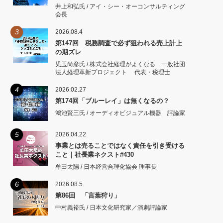
井上和弘氏 / アイ・シー・オーコンサルティング
会長
3
2026.08.4
第147回 税務調査で必ず狙われる売上計上
の期ズレ
児玉尚彦氏 / 株式会社経理がよくなる 一般社団
法人経理革新プロジェクト 代表・税理士
4
2026.02.27
第174回「ブルーレイ」は無くなるの？
鴻池賢三氏 / オーディオビジュアル機器 評論家
5
2026.04.22
事業とは売ることではなく責任を引き受ける
こと｜社長業ネクスト#430
牟田太陽 / 日本経営合理化協会 理事長
6
2026.08.5
第86回 「言葉狩り」
中村義裕氏 / 日本文化研究家／演劇評論家